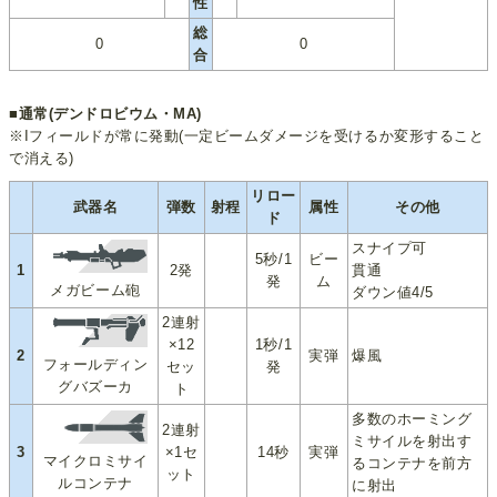
性
総
0
0
合
■通常(デンドロビウム・MA)
※Iフィールドが常に発動(一定ビームダメージを受けるか変形すること
で消える)
リロー
武器名
弾数
射程
属性
その他
ド
スナイプ可
5秒/1
ビー
1
2発
貫通
発
ム
メガビーム砲
ダウン値4/5
2連射
×12
1秒/1
2
実弾
爆風
フォールディン
セッ
発
グバズーカ
ト
多数のホーミング
2連射
ミサイルを射出す
3
×1セ
14秒
実弾
マイクロミサイ
るコンテナを前方
ット
ルコンテナ
に射出