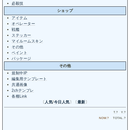
必殺技
ショップ
アイテム
オペレーター
戦艦
ステッカー
マイルームスキン
その他
ペイント
パッケージ
その他
規制中IP
編集用テンプレート
共通画像
2chテンプレ
各種Link
〔
人気
/
今日人気
〕〔
最新
〕
T.
?
Y.
?
NOW.
?
TOTAL.
?