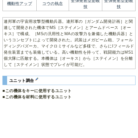
全弾発射型必殺
全弾発射型必殺
機動性アップ
コウの執念
技
技
連邦軍の宇宙用攻撃型機動兵器。連邦軍の［ガンダム開発計画］と関
連して開発された機体でMS［ステイメン］とアームドベース［オー
キス］で構成、［MSの汎用性とMAの攻撃力を兼備した機動兵器］と
いうコンセプトによって開発された。武装はメガビーム砲、フォール
ディングバズーカ、マイクロミサイルなど多様で、さらにIフィールド
発生装置までも装備している。高い機動性を持って、戦闘能力はMS1
個大隊に匹敵する。本機体は［オーキス］から［ステイメン］を分離
して［ステイメン］状態でプレイが可能だ。
ユニット調合
■この機体をキーに使用するユニット
■この機体を材料に使用するユニット