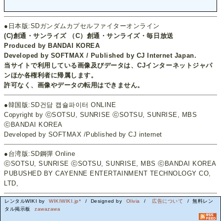
●日本版:SDガンダムカプセルファイターオンライン
(C)創通・サンライズ （C）創通・サンライズ・毎日放送
Produced by BANDAI KOREA
Developed by SOFTMAX / Published by CJ Internet Japan.
当サイトで利用している画像及びデータは、CJインターネットジャパ
ンほか各権利者に帰属します。
許可なく、画像やデータの転用はできません。
●韓国版:SD건담 캡슐파이터 ONLINE
Copyright by ⓒSOTSU, SUNRISE ⓒSOTSU, SUNRISE, MBS
ⓒBANDAI KOREA
Developed by SOFTMAX /Published by CJ internet
●台湾版:SD鋼彈 Online
ⓒSOTSU, SUNRISE ⓒSOTSU, SUNRISE, MBS ⓒBANDAI KOREA
PUBUSHED BY CAYENNE ENTERTAINMENT TECHNOLOGY CO,
LTD,
レンタルWIKI by
WIKIWIKI.jp*
/ Designed by
Olivia
/
広告について
/ 無料レン
タル掲示板
zawazawa