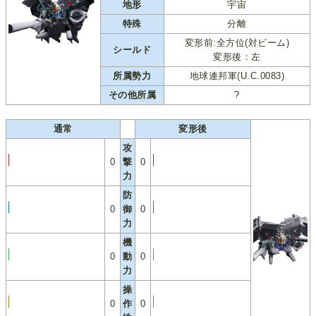
地形
宇宙
特殊
分離
変形前:全方位(対ビーム)
シールド
変形後：左
所属勢力
地球連邦軍(U.C.0083)
その他所属
?
通常
変形後
攻
0
撃
0
力
防
0
御
0
力
機
0
動
0
力
操
0
作
0