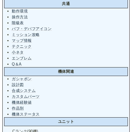
共通
動作環境
操作方法
階級表
バフ・デバフアイコン
ミッション攻略
マップ情報
テクニック
小ネタ
エンブレム
Q＆A
機体関連
ガシャポン
設計図
合成システム
カスタムパーツ
機体経験値
作品別
機体ステータス
ユニット
Cランク(90機)