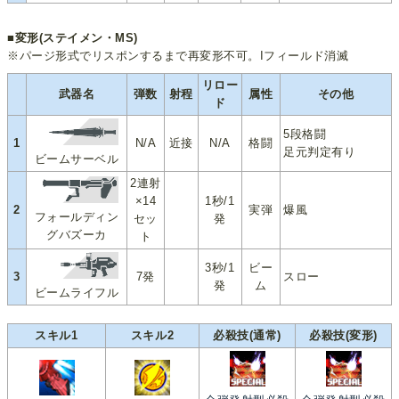
■変形(ステイメン・MS)
※パージ形式でリスポンするまで再変形不可。Iフィールド消滅
リロー
武器名
弾数
射程
属性
その他
ド
5段格闘
1
N/A
近接
N/A
格闘
足元判定有り
ビームサーベル
2連射
×14
1秒/1
2
実弾
爆風
フォールディン
セッ
発
グバズーカ
ト
3秒/1
ビー
3
7発
スロー
発
ム
ビームライフル
スキル1
スキル2
必殺技(通常)
必殺技(変形)