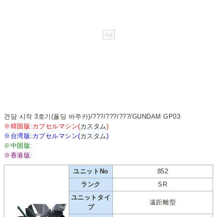
건담 시작 3호기(폴딩 바주카)/???/???/???/GUNDAM GP03
※韓国版:カプセルマシン(
カスタム
)
※台湾版:カプセルマシン(
カスタム
)
※中国版:
※香港版:
ユニットNo
852
ランク
SR
ユニットタイ
遠距離型
プ