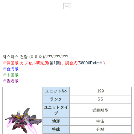
저스티스 건담 (미티어)/???/???/???
※韓国版:カプセル研究所(
第1回
)、調合式(
58000Point
)
※台湾版:
※中国版:
※香港版:
ユニットNo
199
ランク
SS
ユニットタイ
近距離型
プ
地形
宇宙
特殊
分離