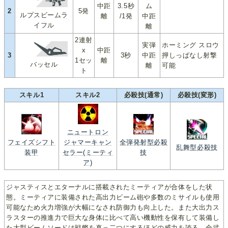
中距
3.5秒
ム
2
5発
ルプスビームラ
離
/1発
中距
イフル
離
2連射
実弾
ホーミング スロウ
x
中距
3
3秒
中距
押しっぱなし射撃
1セッ
離
バッセル
離
可能
ト
スキル1
スキル2
必殺技(通常)
必殺技(変形)
ニュートロン
フェイズシフト
ジャマーキャン
全弾発射型必殺
乱舞型必殺技
装甲
セラー(ミーティ
技
ア)
ジャスティスとエターナルに搭載されたミーティアが合体をした状
態。ミーティアに装備された高出力ビーム砲や多数のミサイルも使用
可能なため火力増強が大幅になされ防御力も向上した。また大出力ス
ラスターの推進力で巨大な身体に比べて高い機動性を保有して装備し
た大型ビームソードは戦艦を真っ二つにするほどの威力を誇る。全武