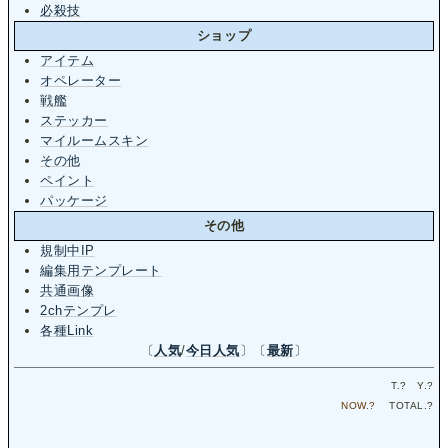
必殺技
ショップ
アイテム
オペレーター
戦艦
ステッカー
マイルームスキン
その他
ペイント
パッケージ
その他
規制中IP
編集用テンプレート
共通画像
2chテンプレ
各種Link
〔
人気
/
今日人気
〕〔
最新
〕
T.
?
Y.
?
NOW.
?
TOTAL.
?