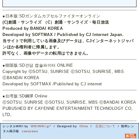
●日本版:SDガンダムカプセルファイターオンライン
(C)創通・サンライズ （C）創通・サンライズ・毎日放送
Produced by BANDAI KOREA
Developed by SOFTMAX / Published by CJ Internet Japan.
当サイトで利用している画像及びデータは、CJインターネットジャパ
ンほか各権利者に帰属します。
許可なく、画像やデータの転用はできません。
●韓国版:SD건담 캡슐파이터 ONLINE
Copyright by ⓒSOTSU, SUNRISE ⓒSOTSU, SUNRISE, MBS
ⓒBANDAI KOREA
Developed by SOFTMAX /Published by CJ internet
●台湾版:SD鋼彈 Online
ⓒSOTSU, SUNRISE ⓒSOTSU, SUNRISE, MBS ⓒBANDAI KOREA
PUBUSHED BY CAYENNE ENTERTAINMENT TECHNOLOGY CO,
LTD,
レンタルWIKI by
WIKIWIKI.jp*
/ Designed by
Olivia
/
広告について
/ 無料レン
タル掲示板
zawazawa