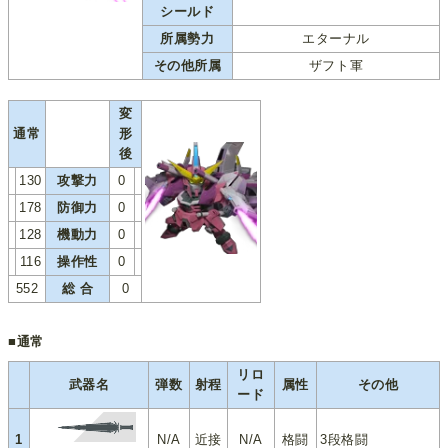
シールド
所属勢力
エターナル
その他所属
ザフト軍
変
通常
形
後
130
攻撃力
0
178
防御力
0
128
機動力
0
116
操作性
0
552
総 合
0
■通常
リロ
武器名
弾数
射程
属性
その他
ード
1
N/A
近接
N/A
格闘
3段格闘