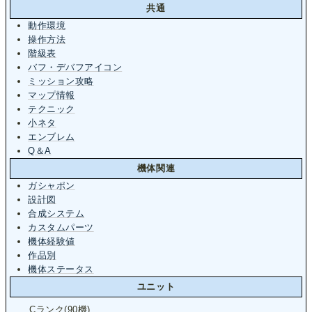
共通
動作環境
操作方法
階級表
バフ・デバフアイコン
ミッション攻略
マップ情報
テクニック
小ネタ
エンブレム
Q＆A
機体関連
ガシャポン
設計図
合成システム
カスタムパーツ
機体経験値
作品別
機体ステータス
ユニット
Cランク(90機)