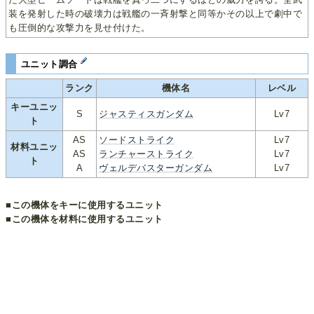
装を発射した時の破壊力は戦艦の一斉射撃と同等かその以上で劇中で
も圧倒的な攻撃力を見せ付けた。
ユニット調合
ランク
機体名
レベル
キーユニッ
S
ジャスティスガンダム
Lv7
ト
AS
ソードストライク
Lv7
材料ユニッ
AS
ランチャーストライク
Lv7
ト
A
ヴェルデバスターガンダム
Lv7
■この機体をキーに使用するユニット
■この機体を材料に使用するユニット