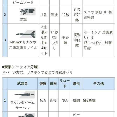
ビームソード
近接
スロウ 多段HIT突
2
1発
近接
12秒
近距
進格闘
突撃
離
3連
装x
14秒
ホーミング 爆風あ
実弾
6連
/撃
中距
り(小)
3
中距
60cmエリナケウ
射x
ち切
離
押しっぱなし射撃
離
ス艦対艦ミサイル
4セ
り
可能
ット
■変形(ミーティア分離)
※パージ方式。リスポンするまで再変形不可
リロー
武器名
弾数
射程
属性
その他
ド
1
N/A
近接
N/A
格闘
5段格闘
ラケルタビーム
サーベル
ビー