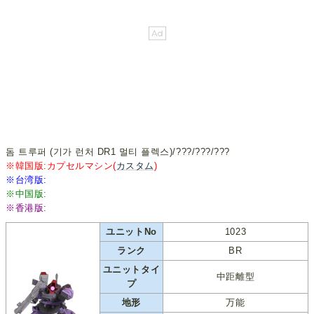
돔 트루퍼 (기가 런처 DR1 멀티 플렉스)/???/???/???
※韓国版:カプセルマシン(
カスタム
)
※台湾版:
※中国版:
※香港版:
ユニットNo
1023
ランク
BR
ユニットタイ
中距離型
プ
地形
万能