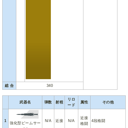
総 合
340
リロ
武器名
弾数
射程
属性
その他
ード
近接
1
N/A
近接
N/A
4段格闘
強化型ビームサー
格闘