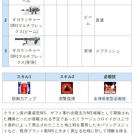
ベル
ビー
ギガランチャー
2
貫通
ム
DR1マルチプレッ
クス(ビーム)
ギガランチャー
3
実弾
スプラッシュ
DR1マルチプレッ
クス(実弾)
スキル1
スキル2
必殺技
防御力アップ
突撃指揮
全弾発射型必殺技
クライン派の量産型MS。ザフト軍の次期主力MS候補として開発され
た機体だったが搭載される予定であったミラージュコロイドがユニウ
ス条約によって禁止されたことと地上戦を重視したホバリングユニッ
トなど、既存プラント製MSと大きく異なる仕様に対して理解を得る