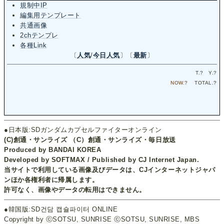
規制中IP
編集用テンプレート
共通画像
2chテンプレ
各種Link
〔
人気
/
今日人気
〕〔
最新
〕
T.
?
Y.
?
NOW.
?
TOTAL.
?
●日本版:SDガンダムカプセルファイターオンライン
(C)創通・サンライズ （C）創通・サンライズ・毎日放送
Produced by BANDAI KOREA
Developed by SOFTMAX / Published by CJ Internet Japan.
当サイトで利用している画像及びデータは、CJインターネットジャパ
ンほか各権利者に帰属します。
許可なく、画像やデータの転用はできません。
●韓国版:SD건담 캡슐파이터 ONLINE
Copyright by ⓒSOTSU, SUNRISE ⓒSOTSU, SUNRISE, MBS