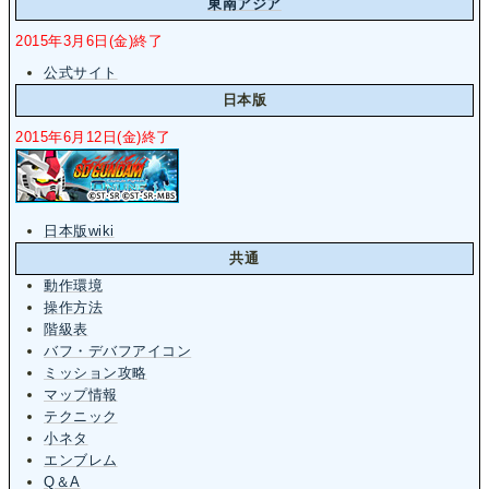
東南アジア
2015年3月6日(金)終了
公式サイト
日本版
2015年6月12日(金)終了
日本版wiki
共通
動作環境
操作方法
階級表
バフ・デバフアイコン
ミッション攻略
マップ情報
テクニック
小ネタ
エンブレム
Q＆A