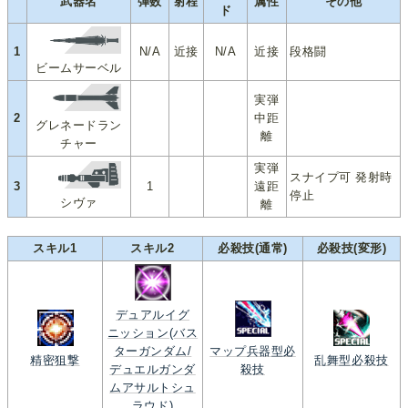
武器名
弾数
射程
属性
その他
ド
1
N/A
近接
N/A
近接
段格闘
ビームサーベル
実弾
2
中距
グレネードラン
離
チャー
実弾
スナイプ可 発射時
3
1
遠距
停止
シヴァ
離
スキル1
スキル2
必殺技(通常)
必殺技(変形)
デュアルイグ
ニッション(バス
ターガンダム/
マップ兵器型必
精密狙撃
乱舞型必殺技
デュエルガンダ
殺技
ムアサルトシュ
ラウド)