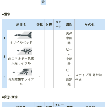
合
■通常
リロ
武器名
弾数
射程
属性
その他
ード
実弾
1
中距
ミサイルポッド
離
ビー
ム
2
高エネルギー集束
中距
火線ライフル
離
ビー
ム
スナイプ可 発射時
3
1
長距離狙撃ライフ
遠距
停止
ル
離
■変形/変身
リロー