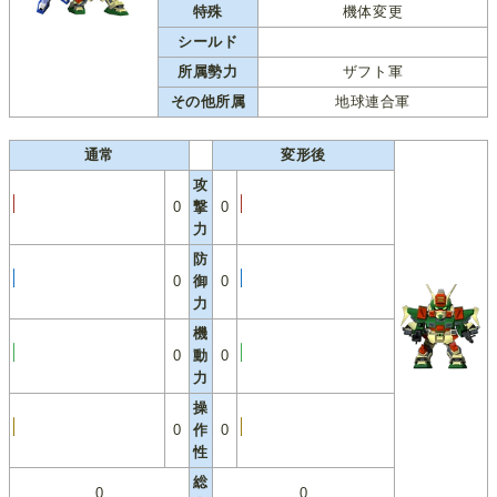
特殊
機体変更
シールド
所属勢力
ザフト軍
その他所属
地球連合軍
通常
変形後
攻
0
撃
0
力
防
0
御
0
力
機
0
動
0
力
操
0
作
0
性
総
0
0