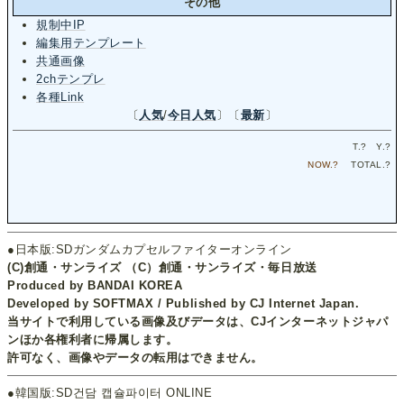
その他
規制中IP
編集用テンプレート
共通画像
2chテンプレ
各種Link
〔
人気
/
今日人気
〕〔
最新
〕
T.
?
Y.
?
NOW.
?
TOTAL.
?
●日本版:SDガンダムカプセルファイターオンライン
(C)創通・サンライズ （C）創通・サンライズ・毎日放送
Produced by BANDAI KOREA
Developed by SOFTMAX / Published by CJ Internet Japan.
当サイトで利用している画像及びデータは、CJインターネットジャパ
ンほか各権利者に帰属します。
許可なく、画像やデータの転用はできません。
●韓国版:SD건담 캡슐파이터 ONLINE