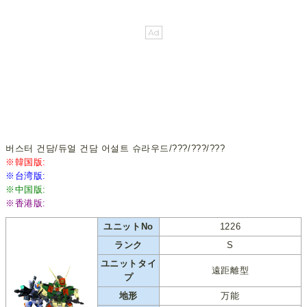
버스터 건담/듀얼 건담 어설트 슈라우드/???/???/???
※韓国版:
※台湾版:
※中国版:
※香港版:
ユニットNo
1226
ランク
S
ユニットタイ
遠距離型
プ
地形
万能