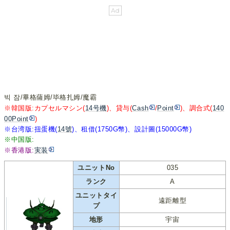
빅 잠/畢格薩姆/毕格扎姆/魔霸
※韓国版:カプセルマシン(
14号機
)、貸与(
Cash
/
Point
)、調合式(
140
00Point
)
※台湾版:扭蛋機(
14號
)、租借(1750G幣)、設計圖(15000G幣)
※中国版:
※香港版:
実装
ユニットNo
035
ランク
A
ユニットタイ
遠距離型
プ
地形
宇宙