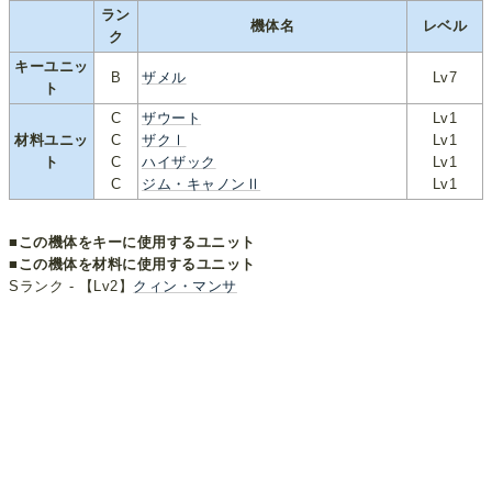
ラン
機体名
レベル
ク
キーユニッ
B
ザメル
Lv7
ト
C
ザウート
Lv1
材料ユニッ
C
ザクⅠ
Lv1
ト
C
ハイザック
Lv1
C
ジム・キャノンⅡ
Lv1
■この機体をキーに使用するユニット
■この機体を材料に使用するユニット
Sランク - 【Lv2】
クィン・マンサ