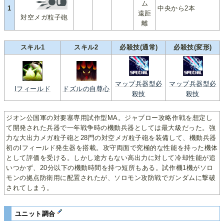
ム
1
中央から2本
遠距
対空メガ粒子砲
離
スキル1
スキル2
必殺技(通常)
必殺技(変形)
マップ兵器型必
マップ兵器型必
Iフィールド
ドズルの自尊心
殺技
殺技
ジオン公国軍の対要塞専用試作型MA。ジャブロー攻略作戦を想定し
て開発された兵器で一年戦争時の機動兵器としては最大級だった。強
力な大出力メガ粒子砲と28門の対空メガ粒子砲を装備して、機動兵器
初のIフィールド発生器を搭載。攻守両面で究極的な性能を持った機体
として評価を受ける。しかし途方もない高出力に対して冷却性能が追
いつかず、20分以下の機動時間を持つ短所もある。試作機1機がソロ
モンの拠点防衛用に配置されたが、ソロモン攻防戦でガンダムに撃破
されてしまう。
ユニット調合