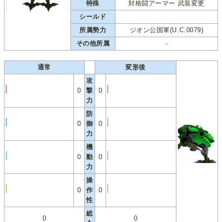
特殊
対格闘アーマー 武装変更
シールド
所属勢力
ジオン公国軍(U.C.0079)
その他所属
-
通常
変形後
攻
0
撃
0
力
防
0
御
0
力
機
0
動
0
力
操
0
作
0
性
総
0
0