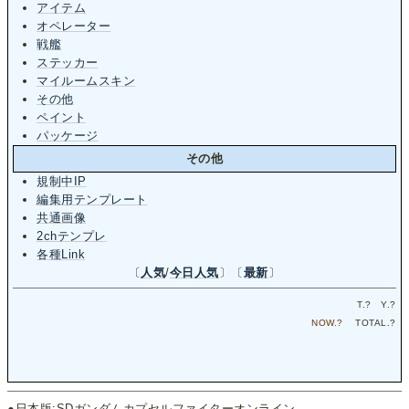
アイテム
オペレーター
戦艦
ステッカー
マイルームスキン
その他
ペイント
パッケージ
その他
規制中IP
編集用テンプレート
共通画像
2chテンプレ
各種Link
〔
人気
/
今日人気
〕〔
最新
〕
T.
?
Y.
?
NOW.
?
TOTAL.
?
●日本版:SDガンダムカプセルファイターオンライン