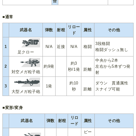
合
■通常
リロー
武器名
弾数
射程
属性
その他
ド
3段格闘
1
N/A
近接
N/A
格闘
格闘ダッシュ無し
足クロー
中央から2本
約3
2
約9発
左右から5本ずつ発
秒/1発
距離
対空メガ粒子砲
射
約10
ダウン 貫通属性
3
1発
秒
距離
スナイプ可能
大型メガ粒子砲
■変形/変身
リロ
武器名
弾数
射程
属性
その他
ード
ビー