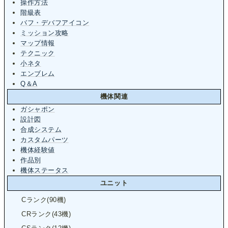
操作方法
階級表
バフ・デバフアイコン
ミッション攻略
マップ情報
テクニック
小ネタ
エンブレム
Q＆A
機体関連
ガシャポン
設計図
合成システム
カスタムパーツ
機体経験値
作品別
機体ステータス
ユニット
Cランク(90機)
CRランク(43機)