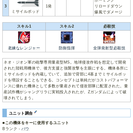
ホーミング
3
1発
リロードダウン
ミサイルポッド
爆風でダメージ
スキル1
スキル2
必殺技
老練なレンジャー
防御指揮
全弾発射型必殺技
ネオ・ジオン軍の砲撃専用量産型MS。地球侵攻作戦を想定して開発
された陸戦用機体で、後方支援と強襲攻撃を主眼にする。機体各所に
ミサイルポッドを内蔵していて、追加で背部に4基までミサイルポッ
ドを増設することもできる。コンセプトは単純だがコストパフォーマ
ンスに優れた機体として多数が量産されて侵攻部隊に配置された。量
産試作機がシャングリラに実戦投入されたが、Zガンダムによって破
壊されてしまう。
ユニット調合
■この機体をキーに使用するユニット
Bランク -
バウ