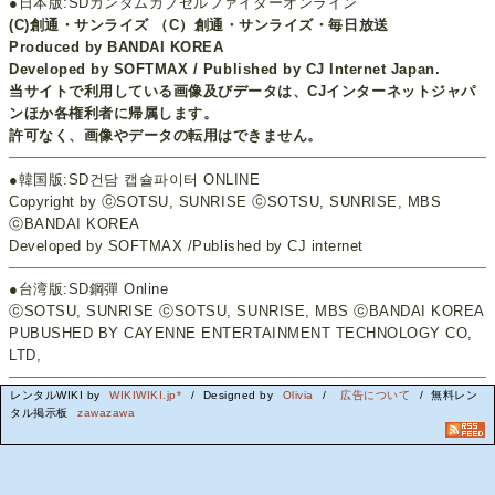
●日本版:SDガンダムカプセルファイターオンライン
(C)創通・サンライズ （C）創通・サンライズ・毎日放送
Produced by BANDAI KOREA
Developed by SOFTMAX / Published by CJ Internet Japan.
当サイトで利用している画像及びデータは、CJインターネットジャパ
ンほか各権利者に帰属します。
許可なく、画像やデータの転用はできません。
●韓国版:SD건담 캡슐파이터 ONLINE
Copyright by ⓒSOTSU, SUNRISE ⓒSOTSU, SUNRISE, MBS
ⓒBANDAI KOREA
Developed by SOFTMAX /Published by CJ internet
●台湾版:SD鋼彈 Online
ⓒSOTSU, SUNRISE ⓒSOTSU, SUNRISE, MBS ⓒBANDAI KOREA
PUBUSHED BY CAYENNE ENTERTAINMENT TECHNOLOGY CO,
LTD,
レンタルWIKI by
WIKIWIKI.jp*
/ Designed by
Olivia
/
広告について
/ 無料レン
タル掲示板
zawazawa