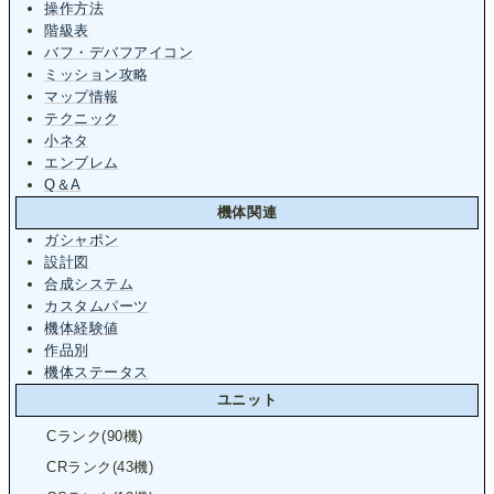
操作方法
階級表
バフ・デバフアイコン
ミッション攻略
マップ情報
テクニック
小ネタ
エンブレム
Q＆A
機体関連
ガシャポン
設計図
合成システム
カスタムパーツ
機体経験値
作品別
機体ステータス
ユニット
Cランク(90機)
CRランク(43機)