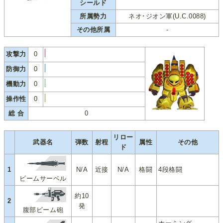
シールド
所属勢力
ネオ･ジオン軍(U.C.0088)
その他所属
-
攻撃力
0
防御力
0
機動力
0
操作性
0
総 合
0
リロー
武器名
弾数
射程
属性
その他
ド
1
N/A
近接
N/A
格闘
4段格闘
ビームサーベル
約10
2
発
腹部ビーム砲