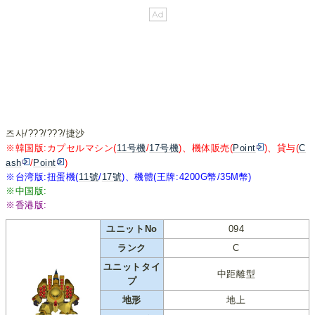
즈사/???/???/捷沙
※韓国版:カプセルマシン(
11号機
/
17号機
)、機体販売(
Point
)、貸与(
C
ash
/
Point
)
※台湾版:扭蛋機(
11號
/
17號
)、機體(王牌:4200G幣/35M幣)
※中国版:
※香港版:
ユニットNo
094
ランク
C
ユニットタイ
中距離型
プ
地形
地上