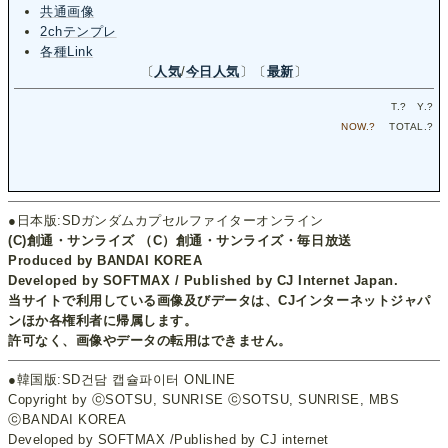
共通画像
2chテンプレ
各種Link
〔
人気
/
今日人気
〕〔
最新
〕
T.
?
Y.
?
NOW.
?
TOTAL.
?
●日本版:SDガンダムカプセルファイターオンライン
(C)創通・サンライズ （C）創通・サンライズ・毎日放送
Produced by BANDAI KOREA
Developed by SOFTMAX / Published by CJ Internet Japan.
当サイトで利用している画像及びデータは、CJインターネットジャパ
ンほか各権利者に帰属します。
許可なく、画像やデータの転用はできません。
●韓国版:SD건담 캡슐파이터 ONLINE
Copyright by ⓒSOTSU, SUNRISE ⓒSOTSU, SUNRISE, MBS
ⓒBANDAI KOREA
Developed by SOFTMAX /Published by CJ internet