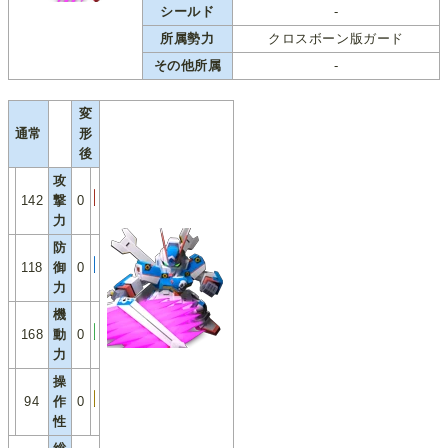
シールド
-
所属勢力
クロスボーン版ガード
その他所属
-
変
通常
形
後
攻
142
撃
0
力
防
118
御
0
力
機
168
動
0
力
操
94
作
0
性