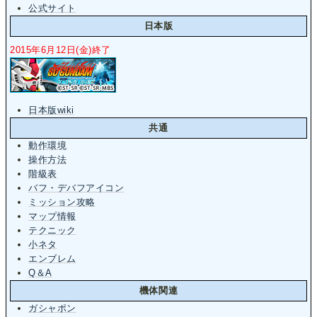
公式サイト
日本版
2015年6月12日(金)終了
日本版wiki
共通
動作環境
操作方法
階級表
バフ・デバフアイコン
ミッション攻略
マップ情報
テクニック
小ネタ
エンブレム
Q＆A
機体関連
ガシャポン