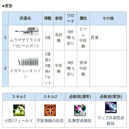
■変形
リロ
武器名
弾数
射程
属性
その他
ード
ビー
5秒
長距
ム
1
3発
/撃ち
貫通
ムラマサブラスタ
離
中距
切り
ー(ビームガン)
離
2連
装x
6秒
実弾
3連
中距
2
/撃ち
中距
メガマシンキャノ
発x
離
切り
離
ン
7セ
ット
スキル1
スキル2
必殺技(通常)
必殺技(変形)
マップ兵器型必
小型Iフィールド
宇宙海賊の信念
乱舞型必殺技
殺技