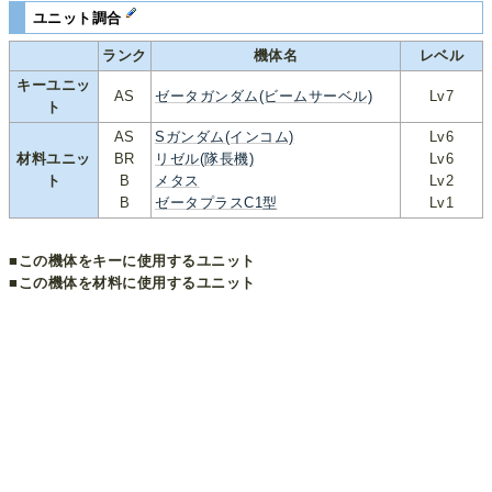
ユニット調合
ランク
機体名
レベル
キーユニッ
AS
ゼータガンダム(ビームサーベル)
Lv7
ト
AS
Sガンダム(インコム)
Lv6
材料ユニッ
BR
リゼル(隊長機)
Lv6
ト
B
メタス
Lv2
B
ゼータプラスC1型
Lv1
■この機体をキーに使用するユニット
■この機体を材料に使用するユニット