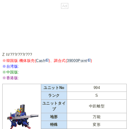
Z II/???/???/???
※韓国版:機体販売(
Cash
)、調合式(
39000Point
)
※台湾版:
※中国版:
※香港版:
ユニットNo
994
ランク
S
ユニットタイ
中距離型
プ
地形
万能
特殊
変形