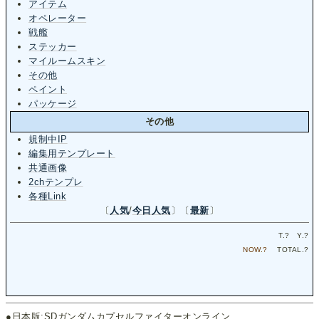
アイテム
オペレーター
戦艦
ステッカー
マイルームスキン
その他
ペイント
パッケージ
その他
規制中IP
編集用テンプレート
共通画像
2chテンプレ
各種Link
〔
人気
/
今日人気
〕〔
最新
〕
T.
?
Y.
?
NOW.
?
TOTAL.
?
●日本版:SDガンダムカプセルファイターオンライン