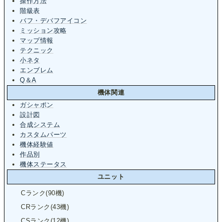
操作方法
階級表
バフ・デバフアイコン
ミッション攻略
マップ情報
テクニック
小ネタ
エンブレム
Q＆A
機体関連
ガシャポン
設計図
合成システム
カスタムパーツ
機体経験値
作品別
機体ステータス
ユニット
Cランク(90機)
CRランク(43機)
CSランク(12機)