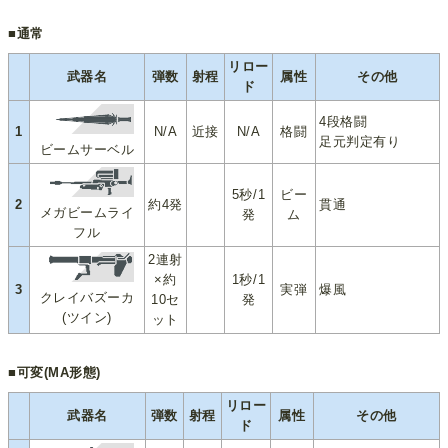
■通常
リロー
武器名
弾数
射程
属性
その他
ド
4段格闘
1
N/A
近接
N/A
格闘
足元判定有り
ビームサーベル
5秒/1
ビー
2
約4発
貫通
メガビームライ
発
ム
フル
2連射
×約
1秒/1
3
実弾
爆風
クレイバズーカ
10セ
発
(ツイン)
ット
■可変(MA形態)
リロー
武器名
弾数
射程
属性
その他
ド