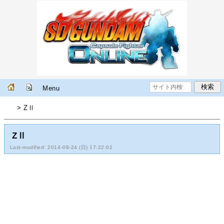
Menu
> ZⅡ
ZⅡ
Last-modified: 2014-08-24 (日) 17:22:02