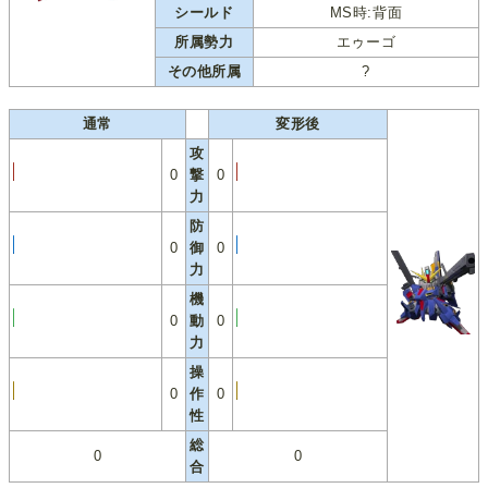
シールド
MS時:背面
所属勢力
エゥーゴ
その他所属
?
通常
変形後
攻
0
撃
0
力
防
0
御
0
力
機
0
動
0
力
操
0
作
0
性
総
0
0
合