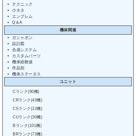
テクニック
小ネタ
エンブレム
Q＆A
機体関連
ガシャポン
設計図
合成システム
カスタムパーツ
機体経験値
作品別
機体ステータス
ユニット
Cランク(90機)
CRランク(43機)
CSランク(12機)
CUランク(30機)
Bランク(101機)
BRランク(73機)