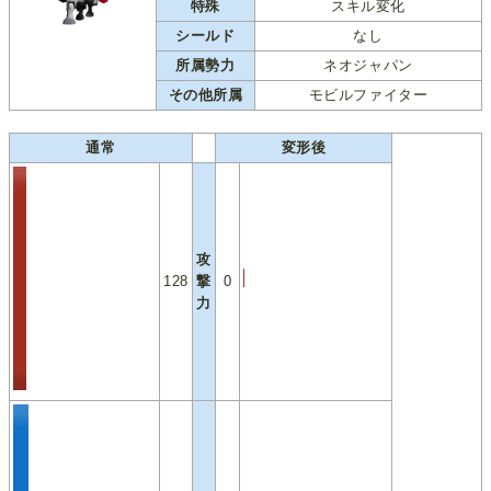
特殊
スキル変化
シールド
なし
所属勢力
ネオジャパン
その他所属
モビルファイター
通常
変形後
攻
128
撃
0
力