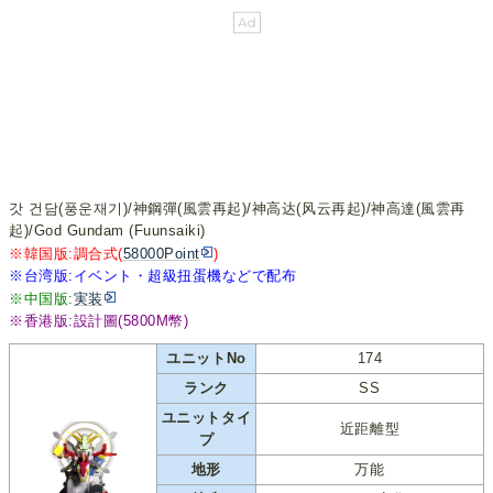
갓 건담(풍운재기)/神鋼彈(風雲再起)/神高达(风云再起)/神高達(風雲再
起)/God Gundam (Fuunsaiki)
※韓国版:調合式(
58000Point
)
※台湾版:イベント・超級扭蛋機などで配布
※中国版:
実装
※香港版:設計圖(5800M幣)
ユニットNo
174
ランク
SS
ユニットタイ
近距離型
プ
地形
万能