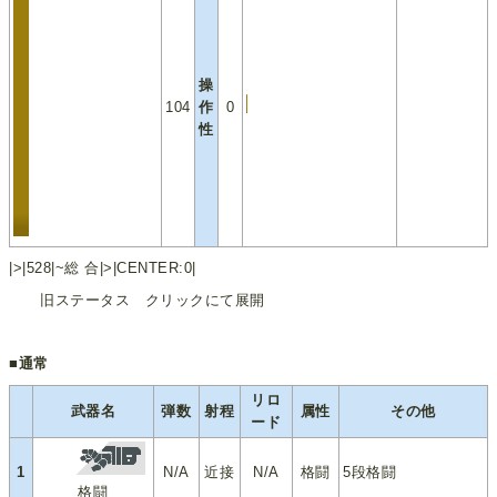
操
104
作
0
性
|>|528|~総 合|>|CENTER:0|
旧ステータス クリックにて展開
■通常
リロ
武器名
弾数
射程
属性
その他
ード
1
N/A
近接
N/A
格闘
5段格闘
格闘