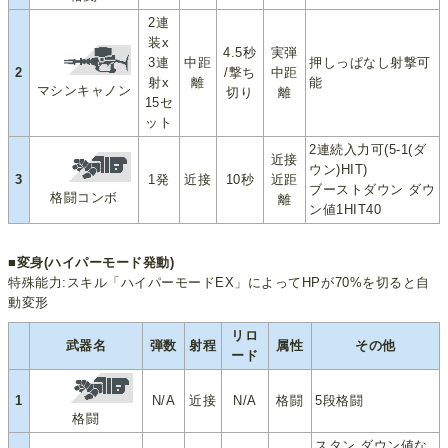
2連
装x
4.5秒
実弾
3連
中距
押しっぱなし射撃可
2
/撃ち
中距
射x
離
能
マシンキャノン
切り
離
15セ
ット
2連続入力可(5-1(ダ
近接
ウン)HIT)
3
1発
近接
10秒
近距
ブーストダウン ダウ
格闘コンボ
離
ン値1HIT40
■変身(ハイパーモード発動)
特殊能力:スキル「ハイパーモードEX」によってHPが70%を切ると自
動変形
リロ
武器名
弾数
射程
属性
その他
ード
1
N/A
近接
N/A
格闘
5段格闘
格闘
スタン ダウン値な