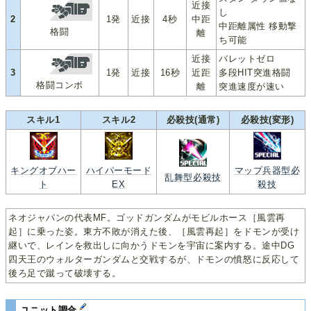
近接
し
2
1発
近接
4秒
中距
中距離属性 移動撃
格闘
離
ち可能
近接
バレットゼロ
3
1発
近接
16秒
近距
多段HIT突進格闘
格闘コンボ
離
突進速度が速い
スキル1
スキル2
必殺技(通常)
必殺技(変形)
キングオブハー
ハイパーモード
マップ兵器型必
乱舞型必殺技
ト
EX
殺技
ネオジャパンの代表MF。ゴッドガンダムがモビルホース［風雲再
起］に乗った姿。東方不敗が消えた後、［風雲再起］をドモンが受け
継いで、レインを救出しに向かうドモンを宇宙に案内する。途中DG
四天王のウォルターガンダムと交戦するが、ドモンの憤怒に反応して
後ろ足で蹴って破壊する。
ユニット調合