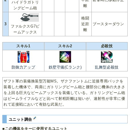
ハイドラガトリ
離
ングビーム砲
格闘
3
近距
ブースターダウン
ファルクスG7ビ
離
ームアックス
スキル1
スキル2
必殺技
防御力アップ
鉄壁守備(Cランク)
乱舞型必殺技
ザフト軍の装備換装型万能MS。ザクファントムに近接専用パックを
装着した機体で、両肩にガトリングビーム砲と腰部分に機体の大きさ
を上回る巨大なビームアックスを装備している。ガトリングビーム砲
はビームライフルなどと比べて射程距離は短いが、速射性が非常に優
れて近接戦において有効な武装だ。
ユニット調合
■この機体をキーに使用するユニット