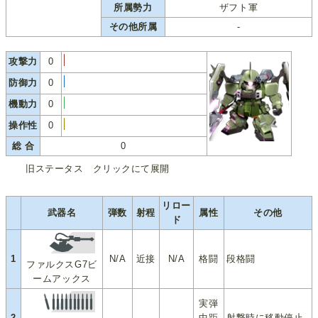
所属勢力
ザフト軍
その他所属
-
攻撃力
0
防御力
0
機動力
0
操作性
0
総 合
0
旧ステータス クリックにて展開
リロー
武器名
弾数
射程
属性
その他
ド
1
N/A
近接
N/A
格闘
段格闘
ファルクスG7ビ
ームアックス
実弾
2
中距
射撃時に移動停止