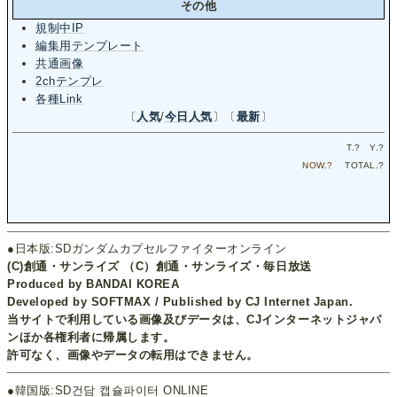
その他
規制中IP
編集用テンプレート
共通画像
2chテンプレ
各種Link
〔
人気
/
今日人気
〕〔
最新
〕
T.
?
Y.
?
NOW.
?
TOTAL.
?
●日本版:SDガンダムカプセルファイターオンライン
(C)創通・サンライズ （C）創通・サンライズ・毎日放送
Produced by BANDAI KOREA
Developed by SOFTMAX / Published by CJ Internet Japan.
当サイトで利用している画像及びデータは、CJインターネットジャパ
ンほか各権利者に帰属します。
許可なく、画像やデータの転用はできません。
●韓国版:SD건담 캡슐파이터 ONLINE