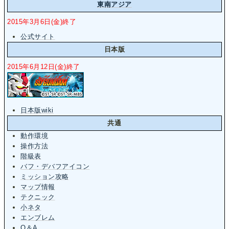
東南アジア
2015年3月6日(金)終了
公式サイト
日本版
2015年6月12日(金)終了
日本版wiki
共通
動作環境
操作方法
階級表
バフ・デバフアイコン
ミッション攻略
マップ情報
テクニック
小ネタ
エンブレム
Q＆A