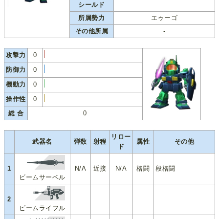
シールド
所属勢力
エゥーゴ
その他所属
-
攻撃力
0
防御力
0
機動力
0
操作性
0
総 合
0
リロー
武器名
弾数
射程
属性
その他
ド
1
N/A
近接
N/A
格闘
段格闘
ビームサーベル
2
ビームライフル