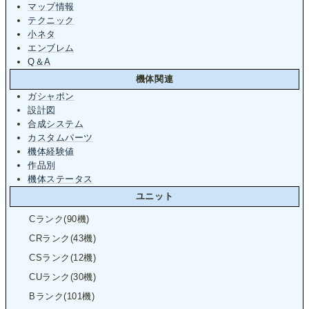
マップ情報
テクニック
小ネタ
エンブレム
Q＆A
機体関連
ガシャポン
設計図
合成システム
カスタムパーツ
機体経験値
作品別
機体ステータス
ユニット
Cランク(90機)
CRランク(43機)
CSランク(12機)
CUランク(30機)
Bランク(101機)