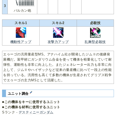
3
バルカン砲
スキル1
スキル2
必殺技
機動性アップ
攻撃力アップ
乱舞型必殺技
エゥーゴの汎用量産型MS。アナハイム社が開発したジムⅡの後継発
展機だ。装甲材にガンダリウム合金を使って機体を軽量化していて耐
弾性、運動性も非常に向上した。またジェネレーター出力も非常に向
上して、ジムⅡやハイザックなど従来の量産機に比べて一段上の性能
を持っている。汎用性も高くて多数の機体が生産されてグリプス戦争
でエゥーゴの主力MSとして活躍した。
ユニット調合
■この機体をキーに使用するユニット
■この機体を材料に使用するユニット
Sランク -
デスティニーガンダム