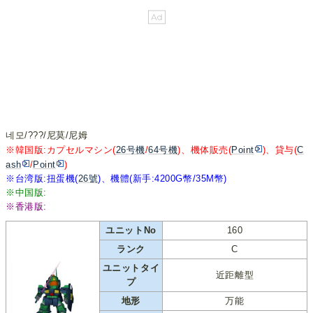
네모/???/尼莫/尼姆
※韓国版:カプセルマシン(
26号機
/
64号機
)、機体販売(
Point
)、貸与(
C
ash
/
Point
)
※台湾版:扭蛋機(
26號
)、機體(新手:4200G幣/35M幣)
※中国版:
※香港版:
ユニットNo
160
ランク
C
ユニットタイ
近距離型
プ
地形
万能