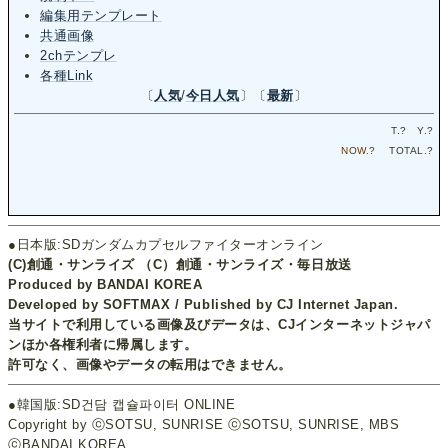
編集用テンプレート
共通画像
2chテンプレ
各種Link
〔
人気
/
今日人気
〕〔
最新
〕
T.
?
Y.
?
NOW.
?
TOTAL.
?
●日本版:SDガンダムカプセルファイターオンライン
(C)創通・サンライズ （C）創通・サンライズ・毎日放送
Produced by BANDAI KOREA
Developed by SOFTMAX / Published by CJ Internet Japan.
当サイトで利用している画像及びデータは、CJインターネットジャパ
ンほか各権利者に帰属します。
許可なく、画像やデータの転用はできません。
●韓国版:SD건담 캡슐파이터 ONLINE
Copyright by ⓒSOTSU, SUNRISE ⓒSOTSU, SUNRISE, MBS
ⓒBANDAI KOREA