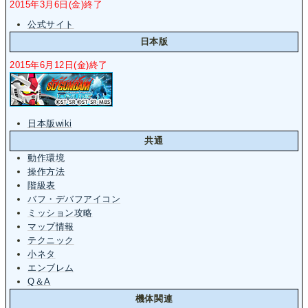
2015年3月6日(金)終了
公式サイト
日本版
2015年6月12日(金)終了
日本版wiki
共通
動作環境
操作方法
階級表
バフ・デバフアイコン
ミッション攻略
マップ情報
テクニック
小ネタ
エンブレム
Q＆A
機体関連