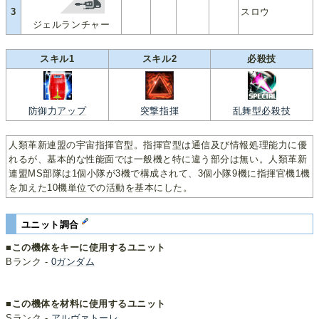
3
スロウ
ジェルランチャー
スキル1
スキル2
必殺技
防御力アップ
突撃指揮
乱舞型必殺技
人類革新連盟の宇宙指揮官型。指揮官型は通信及び情報処理能力に優
れるが、基本的な性能面では一般機と特に違う部分は無い。人類革新
連盟MS部隊は1個小隊が3機で構成されて、3個小隊9機に指揮官機1機
を加えた10機単位での活動を基本にした。
ユニット調合
■この機体をキーに使用するユニット
Bランク -
0ガンダム
■この機体を材料に使用するユニット
Sランク -
アルヴァトーレ