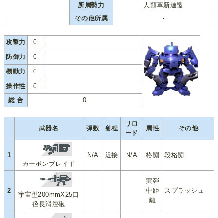
所属勢力
人類革新連盟
その他所属
-
攻撃力
0
防御力
0
機動力
0
操作性
0
総 合
0
リロ
武器名
弾数
射程
属性
その他
ード
1
N/A
近接
N/A
格闘
段格闘
カーボンブレイド
実弾
2
中距
スプラッシュ
宇宙型200mmX25口
離
径長滑腔砲