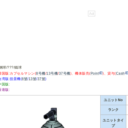
鋼球/???/鐵球
韓国版:カプセルマシン(
8号機
/
13号機
/
37号機
)、機体販売(
Point
)、貸与(
Cash
台湾版:扭蛋機(
8號
/
13號
/
37號
)
中国版:
香港版:
ユニットNo
ランク
ユニットタイ
プ