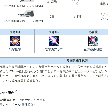
約13発
発
爆風
120mm低反動キャノン砲(小)
スナ
1発
約8秒
ダウ
120mm低反動キャノン砲(大)
スキル1
スキル2
必殺技
精密狙撃
攻撃力アップ
乱舞型必殺技
韓国版機体説明
邦軍の宇宙用戦闘ポッド。先行量産型ボールを改修して一段と構造を単純化した
修した120mm低反動キャノン砲1門とクロー形態のマニピュレーターだけだ。
足だが、生産性は極めて高くてパイロットの養成も容易い長所がある。MS開発
、ジムの後方支援を担当した。
ニット調合
この機体をキーに使用するユニット
Sランク -
ボール(修理装備)