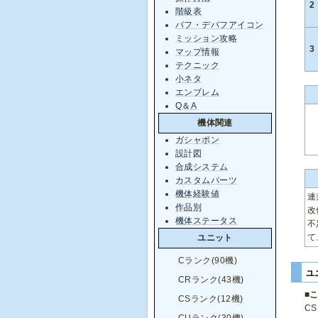
2
階級表
バフ・デバフアイコン
ミッション攻略
3
マップ情報
テクニック
小ネタ
エンブレム
Q＆A
機体関連
ガシャポン
設計図
合成システム
カスタムパーツ
機体経験値
連
作品別
改
機体ステータス
不
て
ユニット
Cランク(90機)
ユ
CRランク(43機)
■
CSランク(12機)
C