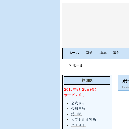
[
ホーム
|
新規
|
編集
|
添付
]
> ボール
韓国版
ボ
Last
2015年5月29日(金)
サービス終了
公式サイト
公知事項
勢力戦
カプセル研究所
クエスト