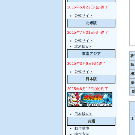
2015年5月22日(金)終了
公式サイト
北米版
2015年7月31日(金)終了
公式サイト
北米版wiki
東南アジア
攻
2015年3月6日(金)終了
防
公式サイト
機
日本版
操
2015年6月12日(金)終了
総
日本版wiki
1
共通
動作環境
操作方法