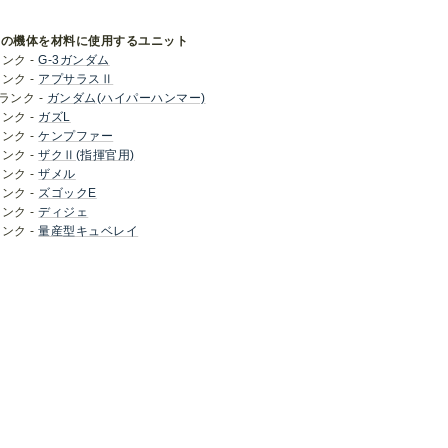
この機体を材料に使用するユニット
ランク -
G-3ガンダム
ランク -
アプサラスⅡ
ランク -
ガンダム(ハイパーハンマー)
ランク -
ガズL
ランク -
ケンプファー
ランク -
ザクⅡ(指揮官用)
ランク -
ザメル
ランク -
ズゴックE
ランク -
ディジェ
ランク -
量産型キュベレイ