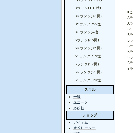
CUランク(30機)
Bランク(101機)
■
BRランク(73機)
A
A
BSランク(52機)
BS
BUランク(4機)
B
Aランク(86機)
B
B
ARランク(75機)
B
ASランク(57機)
B
B
Sランク(97機)
B
SRランク(29機)
SSランク(19機)
スキル
一般
ユニーク
必殺技
ショップ
アイテム
オペレーター