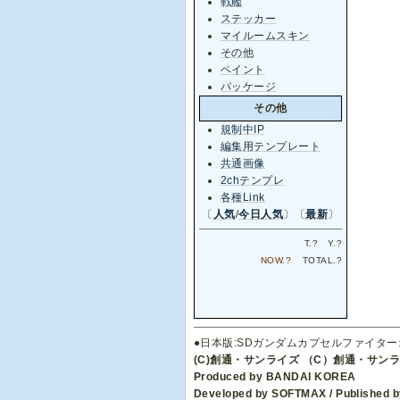
戦艦
ステッカー
マイルームスキン
その他
ペイント
パッケージ
その他
規制中IP
編集用テンプレート
共通画像
2chテンプレ
各種Link
〔
人気
/
今日人気
〕〔
最新
〕
T.
?
Y.
?
NOW.
?
TOTAL.
?
●日本版:SDガンダムカプセルファイタ
(C)創通・サンライズ （C）創通・サン
Produced by BANDAI KOREA
Developed by SOFTMAX / Published by