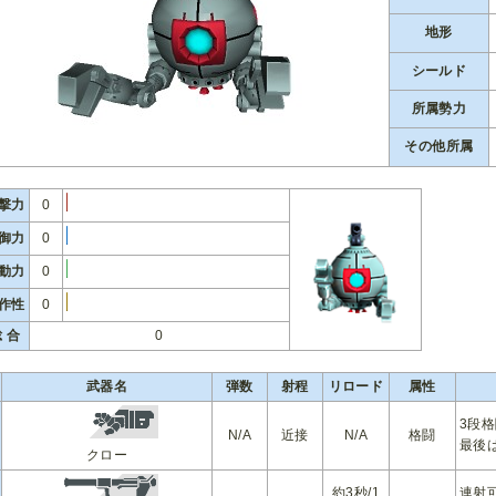
地形
シールド
所属勢力
その他所属
撃力
0
御力
0
動力
0
作性
0
 合
0
武器名
弾数
射程
リロード
属性
3段
N/A
近接
N/A
格闘
最後
クロー
約3秒/1
連射