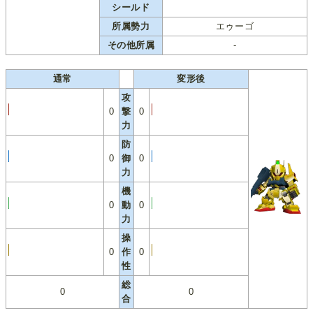
シールド
所属勢力
エゥーゴ
その他所属
-
通常
変形後
攻
0
撃
0
力
防
0
御
0
力
機
0
動
0
力
操
0
作
0
性
総
0
0
合