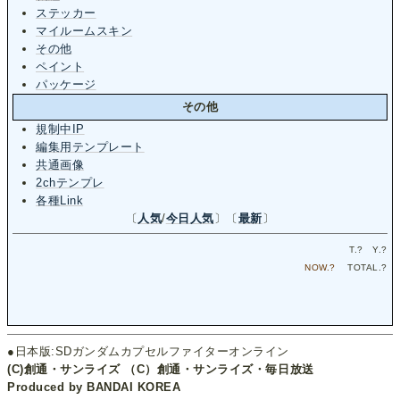
ステッカー
マイルームスキン
その他
ペイント
パッケージ
その他
規制中IP
編集用テンプレート
共通画像
2chテンプレ
各種Link
〔
人気
/
今日人気
〕〔
最新
〕
T.
?
Y.
?
NOW.
?
TOTAL.
?
●日本版:SDガンダムカプセルファイターオンライン
(C)創通・サンライズ （C）創通・サンライズ・毎日放送
Produced by BANDAI KOREA