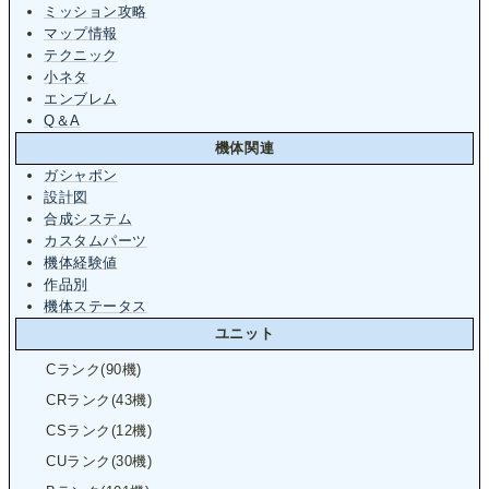
ミッション攻略
マップ情報
テクニック
小ネタ
エンブレム
Q＆A
機体関連
ガシャポン
設計図
合成システム
カスタムパーツ
機体経験値
作品別
機体ステータス
ユニット
Cランク(90機)
CRランク(43機)
CSランク(12機)
CUランク(30機)