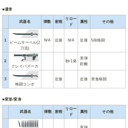
■通常
リロー
武器名
弾数
射程
属性
その他
ド
1
N/A
近接
N/A
近接
5段格闘
ビームサーベル(2
刀流)
実弾
2
秒/1発
距離
クレイバズーカ
3
近接
近接
突進格闘
格闘コンボ
■変形/変身
リロー
武器名
弾数
射程
属性
その他
ド
実弾