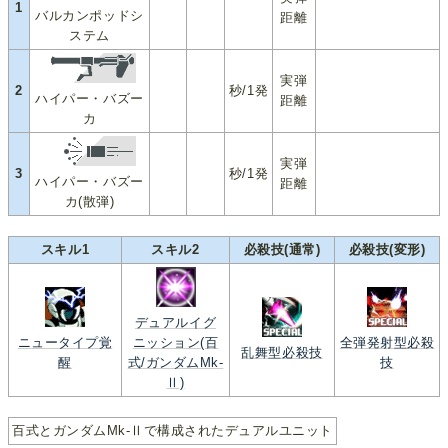
1
バルカンポッドシ
距離
ステム
実弾
2
秒/1発
ハイパー・バズー
距離
カ
実弾
3
秒/1発
ハイパー・バズー
距離
カ(散弾)
スキル1
スキル2
必殺技(通常)
必殺技(変形)
デュアルイグ
ニュータイプ覚
ニッション(百
全弾発射型必殺
乱舞型必殺技
醒
式/ガンダムMk-
技
Ⅱ)
百式とガンダムMk-Ⅱで構成されたデュアルユニット