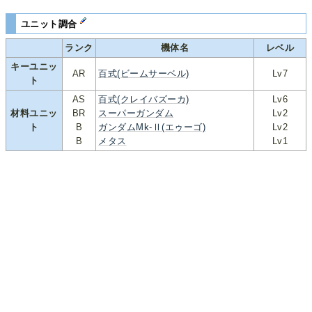
ユニット調合
ランク
機体名
レベル
キーユニッ
AR
百式(ビームサーベル)
Lv7
ト
AS
百式(クレイバズーカ)
Lv6
材料ユニッ
BR
スーパーガンダム
Lv2
ト
B
ガンダムMk-Ⅱ(エゥーゴ)
Lv2
B
メタス
Lv1