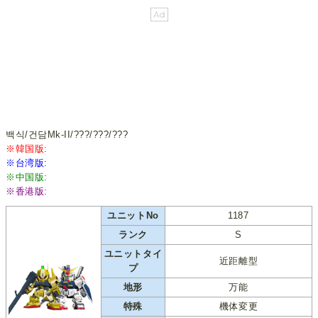
백식/건담Mk-II/???/???/???
※韓国版:
※台湾版:
※中国版:
※香港版:
ユニットNo
1187
ランク
S
ユニットタイ
近距離型
プ
地形
万能
特殊
機体変更