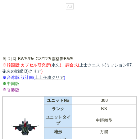
리 가지 BWS/Re-GZ/???/靈格斯BWS
※韓国版:カプセル研究所(
永久
)、調合式(
上士クエスト(ミッション07.
砲火の戦艦!3)クリア
)
※台湾版:設計圖(
上士任務クリア
)
※中国版:
※香港版:
ユニットNo
308
ランク
BS
ユニットタイ
中距離型
プ
地形
万能