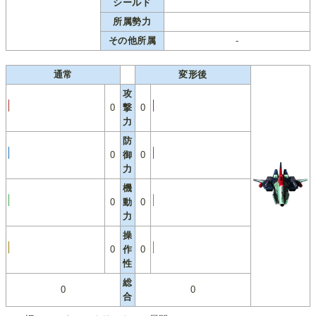
シールド
所属勢力
その他所属
-
通常
変形後
攻
0
撃
0
力
防
0
御
0
力
機
0
動
0
力
操
0
作
0
性
総
0
0
合