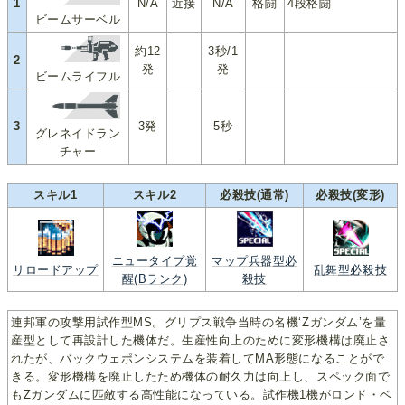
1
N/A
近接
N/A
格闘
4段格闘
ビームサーベル
約12
3秒/1
2
発
発
ビームライフル
3
3発
5秒
グレネイドラン
チャー
スキル1
スキル2
必殺技(通常)
必殺技(変形)
ニュータイプ覚
マップ兵器型必
リロードアップ
乱舞型必殺技
醒(Bランク)
殺技
連邦軍の攻撃用試作型MS。グリプス戦争当時の名機‘Zガンダム’を量
産型として再設計した機体だ。生産性向上のために変形機構は廃止さ
れたが、バックウェポンシステムを装着してMA形態になることがで
きる。変形機構を廃止したため機体の耐久力は向上し、スペック面で
もZガンダムに匹敵する高性能になっている。試作機1機がロンド・ベ