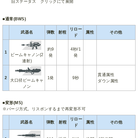
旧ステータス クリックにて展開
■通常(BWS)
リロー
武器名
弾数
射程
属性
その他
ド
約9
4秒/1
1
ビームキャノン(2
発
発
連射)
貫通属性
2
1発
9秒
大口径ビームキャ
ダウン属性
ノン
■変形(MS)
※パージ方式。リスポンするまで再変形不可
リロー
武器名
弾数
射程
属性
その他
ド