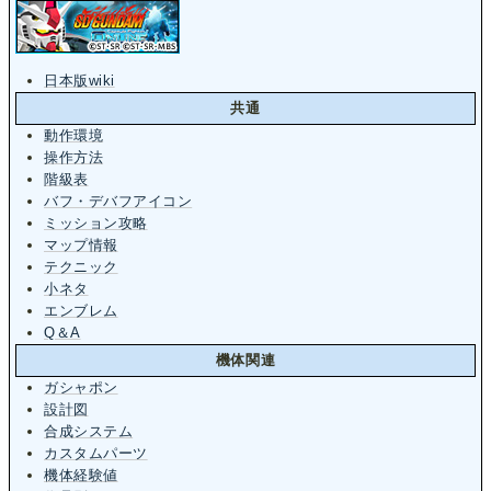
日本版wiki
共通
動作環境
操作方法
階級表
バフ・デバフアイコン
ミッション攻略
マップ情報
テクニック
小ネタ
エンブレム
Q＆A
機体関連
ガシャポン
設計図
合成システム
カスタムパーツ
機体経験値