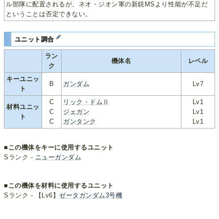
ル部隊に配置されるが、ネオ・ジオン軍の新鋭MSより性能が不足だ
ということは否定できない。
ユニット調合
ラン
機体名
レベル
ク
キーユニッ
B
ガンダム
Lv7
ト
C
リック・ドムⅡ
Lv1
材料ユニッ
C
ジェガン
Lv1
ト
C
ガンタンク
Lv1
■この機体をキーに使用するユニット
Sランク -
ニューガンダム
■この機体を材料に使用するユニット
Sランク - 【Lv6】
ゼータガンダム3号機