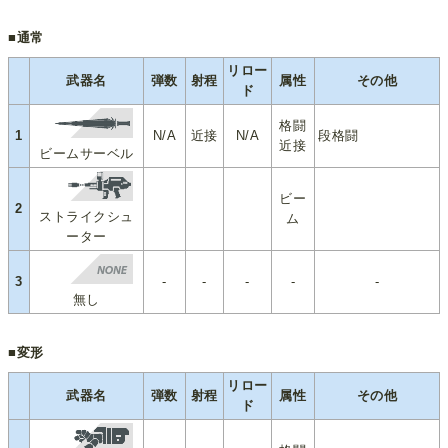
■通常
リロー
武器名
弾数
射程
属性
その他
ド
格闘
1
N/A
近接
N/A
段格闘
近接
ビームサーベル
ビー
2
ストライクシュ
ム
ーター
3
-
-
-
-
-
無し
■変形
リロー
武器名
弾数
射程
属性
その他
ド