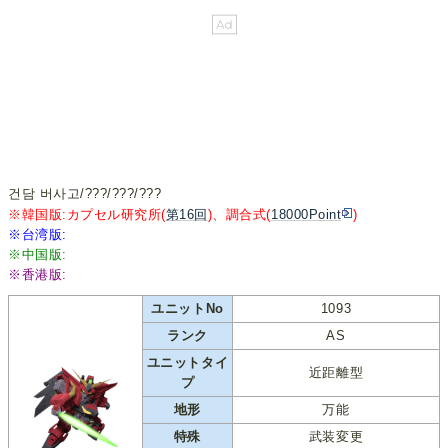
건담 버사고/???/???/???
※韓国版:カプセル研究所(
第16回
)、調合式(
18000Point
)
※台湾版:
※中国版:
※香港版:
ユニットNo
1093
ランク
AS
ユニットタイ
近距離型
プ
地形
万能
特殊
武装変更