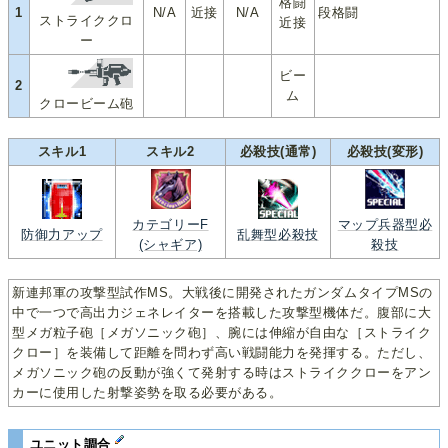
格闘
1
N/A
近接
N/A
段格闘
ストライククロ
近接
ー
ビー
2
ム
クロービーム砲
スキル1
スキル2
必殺技(通常)
必殺技(変形)
カテゴリーF
マップ兵器型必
防御力アップ
乱舞型必殺技
(シャギア)
殺技
新連邦軍の攻撃型試作MS。大戦後に開発されたガンダムタイプMSの
中で一つで高出力ジェネレイターを搭載した攻撃型機体だ。腹部に大
型メガ粒子砲［メガソニック砲］、腕には伸縮が自由な［ストライク
クロー］を装備して距離を問わず高い戦闘能力を発揮する。ただし、
メガソニック砲の反動が強くて発射する時はストライククローをアン
カーに使用した射撃姿勢を取る必要がある。
ユニット調合