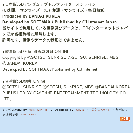
●日本版:SDガンダムカプセルファイターオンライン
(C)創通・サンライズ （C）創通・サンライズ・毎日放送
Produced by BANDAI KOREA
Developed by SOFTMAX / Published by CJ Internet Japan.
当サイトで利用している画像及びデータは、CJインターネットジャパ
ンほか各権利者に帰属します。
許可なく、画像やデータの転用はできません。
●韓国版:SD건담 캡슐파이터 ONLINE
Copyright by ⓒSOTSU, SUNRISE ⓒSOTSU, SUNRISE, MBS
ⓒBANDAI KOREA
Developed by SOFTMAX /Published by CJ internet
●台湾版:SD鋼彈 Online
ⓒSOTSU, SUNRISE ⓒSOTSU, SUNRISE, MBS ⓒBANDAI KOREA
PUBUSHED BY CAYENNE ENTERTAINMENT TECHNOLOGY CO,
LTD,
レンタルWIKI by
WIKIWIKI.jp*
/ Designed by
Olivia
/
広告について
/ 無料レン
タル掲示板
zawazawa