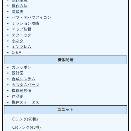
操作方法
階級表
バフ・デバフアイコン
ミッション攻略
マップ情報
テクニック
小ネタ
エンブレム
Q＆A
機体関連
ガシャポン
設計図
合成システム
カスタムパーツ
機体経験値
作品別
機体ステータス
ユニット
Cランク(90機)
CRランク(43機)