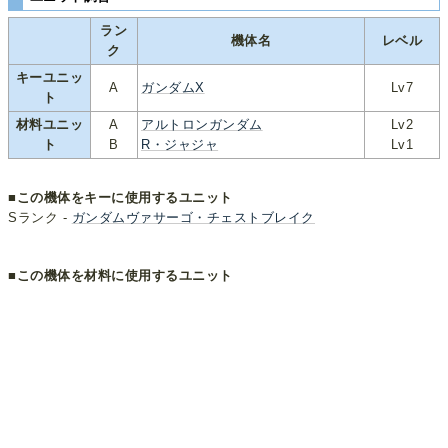
ラン
機体名
レベル
ク
キーユニッ
A
ガンダムX
Lv7
ト
材料ユニッ
A
アルトロンガンダム
Lv2
ト
B
R・ジャジャ
Lv1
■この機体をキーに使用するユニット
Sランク -
ガンダムヴァサーゴ・チェストブレイク
■この機体を材料に使用するユニット