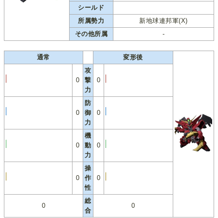
シールド
所属勢力
新地球連邦軍(X)
その他所属
-
通常
変形後
攻
0
撃
0
力
防
0
御
0
力
機
0
動
0
力
操
0
作
0
性
総
0
0
合