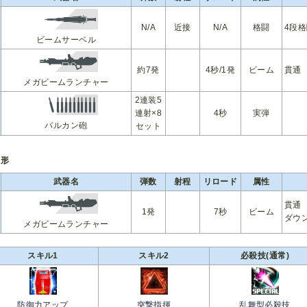
N/A
近接
N/A
格闘
4段
ビームサーベル
約7発
4秒/1発
ビーム
貫通
メガビームランチャー
2連装5
連射×8
4秒
実弾
バルカン砲
セット
変形
武器名
弾数
射程
リロード
属性
貫通
1発
7秒
ビーム
ダウ
メガビームランチャー
スキル1
スキル2
必殺技(通常)
防御力アップ
突撃指揮
乱舞型必殺技