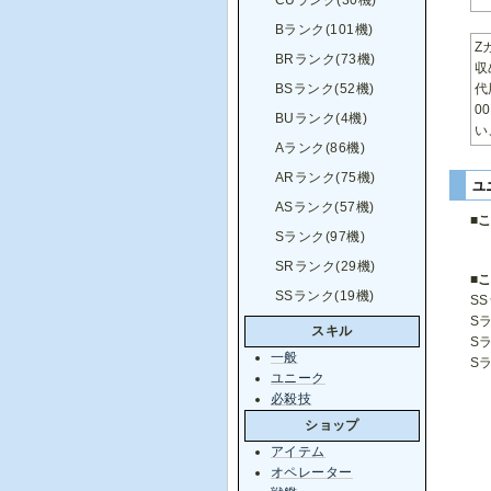
CUランク(30機)
Bランク(101機)
Ζ
BRランク(73機)
収
BSランク(52機)
代
0
BUランク(4機)
い
Aランク(86機)
ARランク(75機)
ユ
ASランク(57機)
■
Sランク(97機)
SRランク(29機)
■
SSランク(19機)
SS
Sラ
スキル
Sラ
一般
Sラ
ユニーク
必殺技
ショップ
アイテム
オペレーター