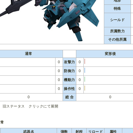
地形
特殊
シールド
所属勢力
その他所属
通常
変形後
0
攻撃力
0
0
防御力
0
0
機動力
0
0
操作性
0
0
総 合
0
旧ステータス クリックにて展開
通常
武器名
弾数
射程
リロード
属性