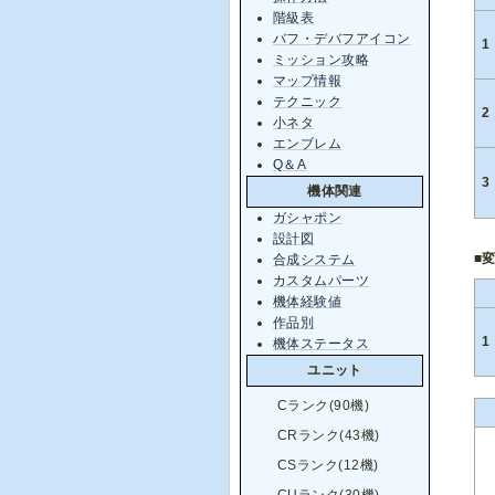
階級表
バフ・デバフアイコン
1
ミッション攻略
マップ情報
テクニック
2
小ネタ
エンブレム
Q＆A
3
機体関連
ガシャポン
設計図
■
合成システム
カスタムパーツ
機体経験値
作品別
1
機体ステータス
ユニット
Cランク(90機)
CRランク(43機)
CSランク(12機)