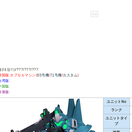
(대장기)/???/???/???
韓国版:カプセルマシン(
65号機
/
71号機
/
カスタム
)
台湾版:
中国版:
香港版:
ユニットNo
ランク
ユニットタイ
プ