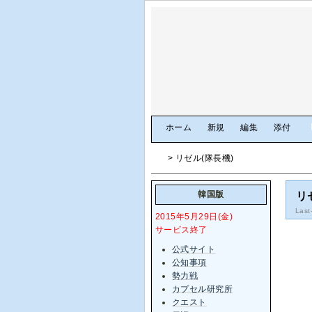
[
ホーム
|
新規
|
編集
|
添付
]
> リゼル(隊長機)
韓国版
リ
Last
2015年5月29日(金)
サービス終了
公式サイト
公知事項
勢力戦
カプセル研究所
クエスト