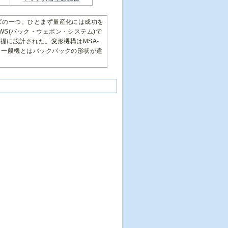
ーズの一つ。ひとまず量産化には成功を
WS(バック・ウェポン・システム)で
前提に設計された。変形機構はMSA-
で、一般機とはバックパックの形状が違