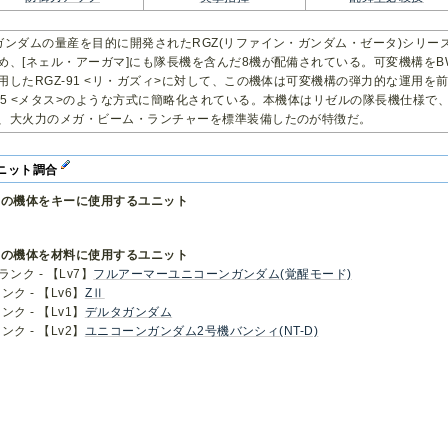
ガンダムの量産を目的に開発されたRGZ(リファイン・ガンダム・ゼータ)シリ
め、[ネェル・アーガマ]にも隊長機を含んだ8機が配備されている。可変機構をB
用したRGZ-91 <リ・ガズィ>に対して、この機体は可変機構の弾力的な運用を
05 <メタス>のような方式に簡略化されている。本機体はリゼルの隊長機仕様
、大火力のメガ・ビーム・ランチャーを標準装備したのが特徴だ。
ニット調合
この機体をキーに使用するユニット
この機体を材料に使用するユニット
ランク - 【Lv7】
フルアーマーユニコーンガンダム(覚醒モード)
ンク - 【Lv6】
ZⅡ
ンク - 【Lv1】
デルタガンダム
ンク - 【Lv2】
ユニコーンガンダム2号機バンシィ(NT-D)