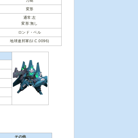
万能
変形
通常:左
変形:無し
ロンド・ベル
地球連邦軍(U.C.0096)
その他