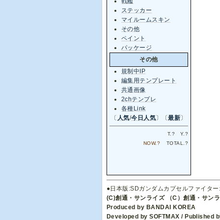
戦艦
ステッカー
マイルームスキン
その他
ペイント
パッケージ
その他
規制中IP
編集用テンプレート
共通画像
2chテンプレ
各種Link
〔
人気
/
今日人気
〕〔
最新
〕
T.
?
Y.
?
NOW.
?
TOTAL.
?
●日本版:SDガンダムカプセルファイタ
(C)創通・サンライズ （C）創通・サン
Produced by BANDAI KOREA
Developed by SOFTMAX / Published by