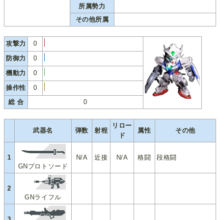
所属勢力
その他所属
攻撃力
0
防御力
0
機動力
0
操作性
0
総 合
0
リロー
武器名
弾数
射程
属性
その他
ド
1
N/A
近接
N/A
格闘
段格闘
GNプロトソード
2
GNライフル
3