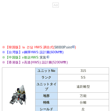
※【韓国版】뉴 건담 HWS:調合式(
58000Point
)
※【台湾版】ν鋼彈HWS:設計圖(600M幣)
※【中国版】ν敢达HWS:
実装
※【香港版】ν高達(HWS):設計圖(5200M幣)
ユニットNo
315
ランク
SS
ユニットタイ
遠距離型
プ
地形
万能
特殊
分離
シールド
左