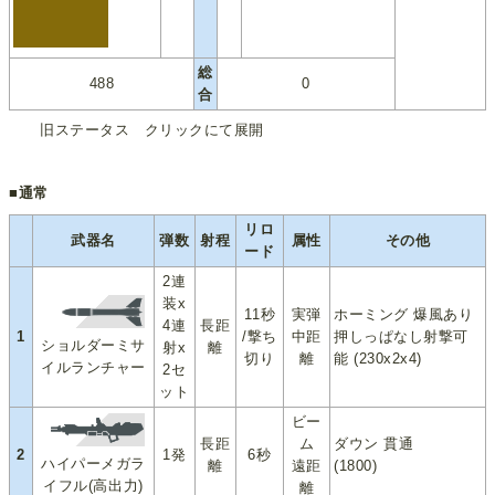
総
488
0
合
旧ステータス クリックにて展開
■通常
リロ
武器名
弾数
射程
属性
その他
ード
2連
装x
11秒
実弾
ホーミング 爆風あり
4連
長距
1
/撃ち
中距
押しっぱなし射撃可
ショルダーミサ
射x
離
切り
離
能 (230x2x4)
イルランチャー
2セ
ット
ビー
長距
ム
ダウン 貫通
2
1発
6秒
ハイパーメガラ
離
遠距
(1800)
イフル(高出力)
離