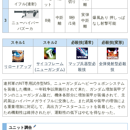
切り
イフル(連射)
ット
離
実弾
中距
9秒
爆風あり 押しっぱ
3
8発
中距
ニューハイパー
離
/1発
なし射撃可能
離
バズーカ
スキル1
スキル2
必殺技(通常)
必殺技(変形)
サイコフレーム
マップ兵器型必
全弾発射型必殺
リロードアップ
(ニューガンダム)
殺技
技
連邦軍のNT専用試作型MS。ニューガンダムヘビーウェポンシステム
を装備した機体。一年戦争以降施行されて来た、ガンダム増加装甲プ
ランのニューガンダム版だ。機体各部分に増加装甲が装備されて、主
武装はハイパーメガライフルに交換した。また武装や装甲の増強によ
る重量増加に対応して、高出力ブースターユニットを装着した。その
ため機動性は維持されたが、運動性の低下はやむを得なかった。
ユニット調合