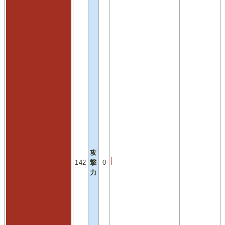
攻
142
撃
0
力