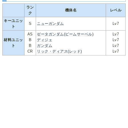
ラン
機体名
レベル
ク
キーユニッ
S
ニューガンダム
Lv7
ト
AS
ゼータガンダム(ビームサーベル)
Lv7
材料ユニッ
B
ディジェ
Lv7
ト
B
ガンダム
Lv7
CR
リック・ディアス(レッド)
Lv7