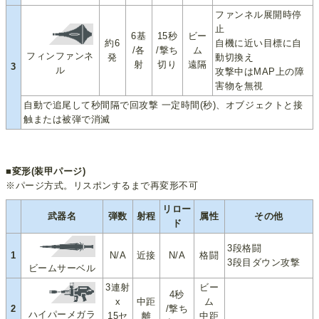
ファンネル展開時停
止
6基
15秒
ビー
約6
自機に近い目標に自
/各
/撃ち
ム
フィンファンネ
発
動切換え
射
切り
遠隔
3
ル
攻撃中はMAP上の障
害物を無視
自動で追尾して秒間隔で回攻撃 一定時間(秒)、オブジェクトと接
触または被弾で消滅
■変形(装甲パージ)
※パージ方式。リスポンするまで再変形不可
リロー
武器名
弾数
射程
属性
その他
ド
3段格闘
1
N/A
近接
N/A
格闘
3段目ダウン攻撃
ビームサーベル
3連射
ビー
4秒
x
中距
ム
2
/撃ち
ハイパーメガラ
15セ
離
中距