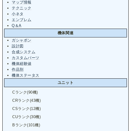
マップ情報
テクニック
小ネタ
エンブレム
Q＆A
機体関連
ガシャポン
設計図
合成システム
カスタムパーツ
機体経験値
作品別
機体ステータス
ユニット
Cランク(90機)
CRランク(43機)
CSランク(12機)
CUランク(30機)
Bランク(101機)