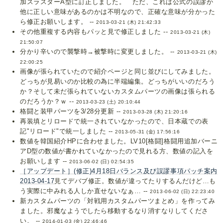
加スラスターA型に訂正しました。 ただ、これは公式の誤謬か
他に正しい意味があるのかは不明なので、正確な意味が分かった
ら修正お願いします。 --
2013-03-21 (木) 21:42:33
その他重複する内容もパッと見で修正しました --
2013-03-21 (木)
21:50:07
分かり辛いので襲撃時→被撃時に変更しました。 --
2013-03-21 (木)
22:00:25
画像が張られていたので紹介ページと同じ並びにしてみました。
どっちが見易いのか比較の為に半端編集。どっちがいいのだろう
か？そして未だ張られていないカスタムパーツの画像は張られる
のだろうか？ｗ --
2013-03-23 (土) 20:10:44
格闘と装甲パーツを3/28分更新 --
2013-03-28 (木) 21:20:16
再装填とリロードで統一されていなかったので、日本蔵での表
記"リロード"で統一しました --
2013-05-31 (金) 17:56:16
数値を韓国紹介HPに合わせました。LV10[格闘]格闘用追加バーニ
アD型の数値が書かれていなかったので見れる方、数値の記入を
お願いします --
2013-06-02 (日) 02:54:35
［アップデート］(修正)4月18日バランス及び誤謬事項パッチ案内
2013-04-17
見てデバブ修正。数値が違ってたりするんだけど…も
う実際に中みれる人しか直せないなぁ… --
2013-06-02 (日) 22:23:40
新カスタムパーツの「対戦用カスタムパーツまとめ」を作ってみ
ました。邪魔なようでしたら移動するなり消すなりしてくださ
い。 --
2014-01-03 (金) 22:46:46