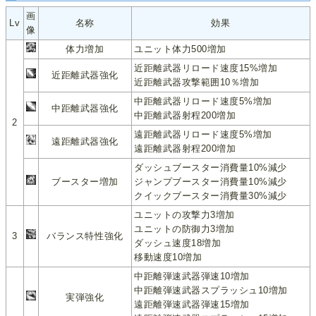
画
Lv
名称
効果
像
体力増加
ユニット体力500増加
近距離武器リロード速度15%増加
近距離武器強化
近距離武器攻撃範囲10％増加
中距離武器リロード速度5%増加
中距離武器強化
中距離武器射程200増加
2
遠距離武器リロード速度5%増加
遠距離武器強化
遠距離武器射程200増加
ダッシュブースター消費量10%減少
ブースター増加
ジャンプブースター消費量10%減少
クイックブースター消費量30%減少
ユニットの攻撃力3増加
ユニットの防御力3増加
3
バランス特性強化
ダッシュ速度18増加
移動速度10増加
中距離弾速武器弾速10増加
中距離弾速武器スプラッシュ10増加
実弾強化
遠距離弾速武器弾速15増加