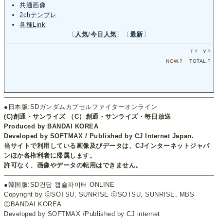
共通画像
2chテンプレ
各種Link
〔
人気
/
今日人気
〕〔
最新
〕
T.
?
Y.
?
NOW.
?
TOTAL.
?
●日本版:SDガンダムカプセルファイターオンライン
(C)創通・サンライズ （C）創通・サンライズ・毎日放送
Produced by BANDAI KOREA
Developed by SOFTMAX / Published by CJ Internet Japan.
当サイトで利用している画像及びデータは、CJインターネットジャパ
ンほか各権利者に帰属します。
許可なく、画像やデータの転用はできません。
●韓国版:SD건담 캡슐파이터 ONLINE
Copyright by ⓒSOTSU, SUNRISE ⓒSOTSU, SUNRISE, MBS
ⓒBANDAI KOREA
Developed by SOFTMAX /Published by CJ internet