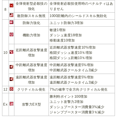
全弾発射型必殺技の
全弾発射必殺技使用時のペナルティはあ
強化
りません
8
敵防御スキル無視
1000距離内のシールドスキル無効化
防御力強化
ユニット防御力3増加
敏捷1増加
機動力増加
ダッシュ速度18増加
移動速度10増加
近距離武器攻撃速度10%増加
近距離武器攻撃速度
10
格闘ダッシュ速度10％増加
増加
格闘ダッシュ距離10％増加
中距離武器攻撃速度
中距離武器攻撃速度5%増加
増加
中距離武器クールタイム3減少
遠距離武器攻撃速度
遠距離武器攻撃速度5%増加
増加
遠距離武器クールタイム3減少
12
クリティカル発生
7%の確率で全方向クリティカル発生
勝利時ポイント100増加
ユニット攻撃力2増加
Ex
攻撃力EX型
ダッシュブースター消費量3%減少
ジャンプブースター消費量3％減少