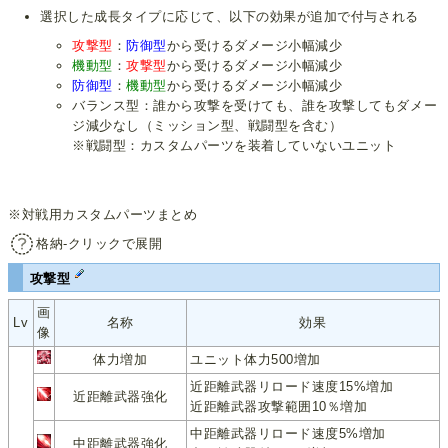
選択した成長タイプに応じて、以下の効果が追加で付与される
攻撃型
：
防御型
から受けるダメージ小幅減少
機動型
：
攻撃型
から受けるダメージ小幅減少
防御型
：
機動型
から受けるダメージ小幅減少
バランス型：誰から攻撃を受けても、誰を攻撃してもダメー
ジ減少なし（ミッション型、戦闘型を含む）
※戦闘型：カスタムパーツを装着していないユニット
※対戦用カスタムパーツまとめ
格納-クリックで展開
攻撃型
画
Lv
名称
効果
像
体力増加
ユニット体力500増加
近距離武器リロード速度15%増加
近距離武器強化
近距離武器攻撃範囲10％増加
中距離武器リロード速度5%増加
中距離武器強化