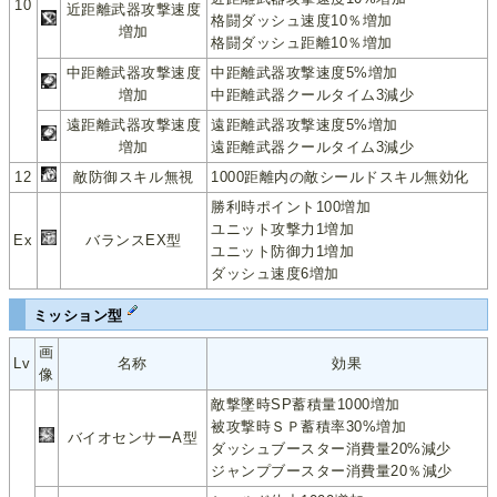
10
近距離武器攻撃速度
格闘ダッシュ速度10％増加
増加
格闘ダッシュ距離10％増加
中距離武器攻撃速度
中距離武器攻撃速度5%増加
増加
中距離武器クールタイム3減少
遠距離武器攻撃速度
遠距離武器攻撃速度5%増加
増加
遠距離武器クールタイム3減少
12
敵防御スキル無視
1000距離内の敵シールドスキル無効化
勝利時ポイント100増加
ユニット攻撃力1増加
Ex
バランスEX型
ユニット防御力1増加
ダッシュ速度6増加
ミッション型
画
Lv
名称
効果
像
敵撃墜時SP蓄積量1000増加
被攻撃時ＳＰ蓄積率30%増加
バイオセンサーA型
ダッシュブースター消費量20%減少
ジャンプブースター消費量20％減少