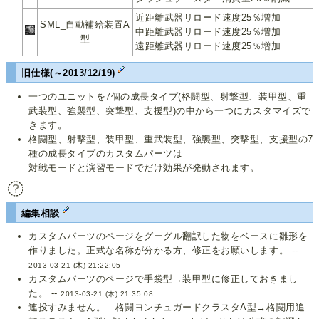
近距離武器リロード速度25％増加
SML_自動補給装置A
中距離武器リロード速度25％増加
型
遠距離武器リロード速度25％増加
旧仕様(～2013/12/19)
一つのユニットを7個の成長タイプ(格闘型、射撃型、装甲型、重
武装型、強襲型、突撃型、支援型)の中から一つにカスタマイズで
きます。
格闘型、射撃型、装甲型、重武装型、強襲型、突撃型、支援型の7
種の成長タイプのカスタムパーツは
対戦モードと演習モードでだけ効果が発動されます。
編集相談
カスタムパーツのページをグーグル翻訳した物をベースに雛形を
作りました。正式な名称が分かる方、修正をお願いします。 --
2013-03-21 (木) 21:22:05
カスタムパーツのページで手袋型→装甲型に修正しておきまし
た。 --
2013-03-21 (木) 21:35:08
連投すみません。 格闘ヨンチュガードクラスタA型→格闘用追