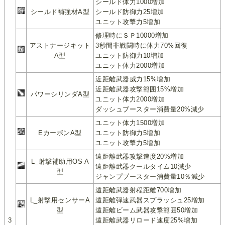
シールド体力1000増加
シールド補強材A型
シールド防御力25増加
ユニット攻撃力5増加
修理時にＳＰ10000増加
アストナージキット
3秒間非戦闘時に体力70%回復
A型
ユニット防御力10増加
ユニット体力2000増加
近距離武器威力15%増加
近距離武器攻撃範囲15%増加
パワーシリンダA型
ユニット体力2000増加
ダッシュブースター消費量20%減少
ユニット体力1500増加
EカーボンA型
ユニット防御力5増加
ユニット攻撃力5増加
遠距離武器攻撃速度20%増加
L_射撃補助用OS A
遠距離武器クールタイム10減少
型
ジャンプブースター消費量10％減少
遠距離武器射程距離700増加
L_射撃用センサーA
遠距離弾速武器スプラッシュ25増加
型
遠距離ビーム武器攻撃範囲50増加
3
遠距離武器リロード速度25%増加