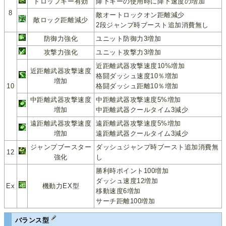
ドロップキー有効
降下キーの使用時に降下速度の増加
8
敵オートロックオン距離減少
敵ロック距離減少
2段ジャンプ時ブースト追加消費無し
防御力強化
ユニット防御力3増加
攻撃力強化
ユニット攻撃力3増加
近距離武器攻撃速度10%増加
近距離武器攻撃速度
格闘ダッシュ速度10％増加
増加
10
格闘ダッシュ距離10％増加
中距離武器攻撃速度
中距離武器攻撃速度5%増加
増加
中距離武器クールタイム3減少
遠距離武器攻撃速度
遠距離武器攻撃速度5%増加
増加
遠距離武器クールタイム3減少
ジャンプブースター
ダッシュジャンプ時ブースト追加消費無
12
強化
し
勝利時ポイント100増加
ダッシュ速度12増加
Ex
機動力EX型
移動速度6増加
サーチ距離100増加
バランス型