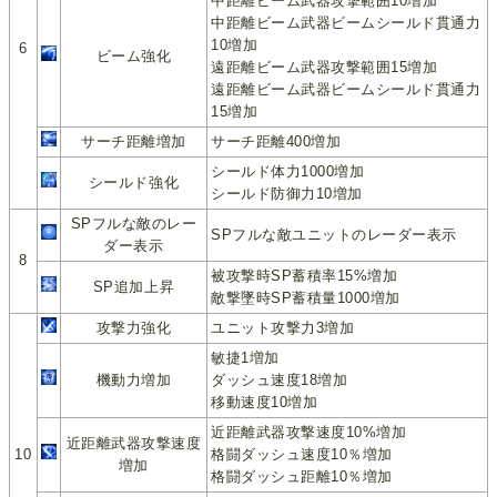
中距離ビーム武器攻撃範囲10増加
中距離ビーム武器ビームシールド貫通力
10増加
6
ビーム強化
遠距離ビーム武器攻撃範囲15増加
遠距離ビーム武器ビームシールド貫通力
15増加
サーチ距離増加
サーチ距離400増加
シールド体力1000増加
シールド強化
シールド防御力10増加
SPフルな敵のレー
SPフルな敵ユニットのレーダー表示
ダー表示
8
被攻撃時SP蓄積率15%増加
SP追加上昇
敵撃墜時SP蓄積量1000増加
攻撃力強化
ユニット攻撃力3増加
敏捷1増加
機動力増加
ダッシュ速度18増加
移動速度10増加
近距離武器攻撃速度10%増加
近距離武器攻撃速度
10
格闘ダッシュ速度10％増加
増加
格闘ダッシュ距離10％増加