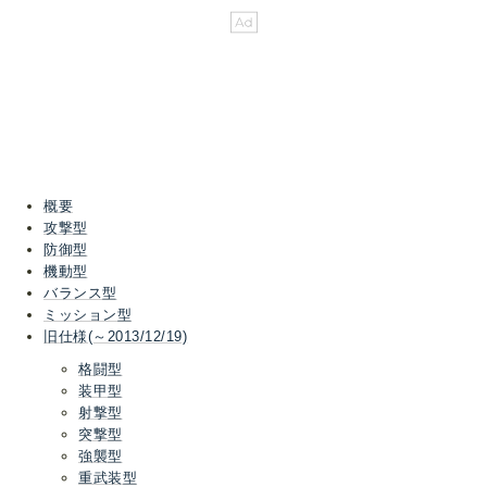
概要
攻撃型
防御型
機動型
バランス型
ミッション型
旧仕様(～2013/12/19)
格闘型
装甲型
射撃型
突撃型
強襲型
重武装型