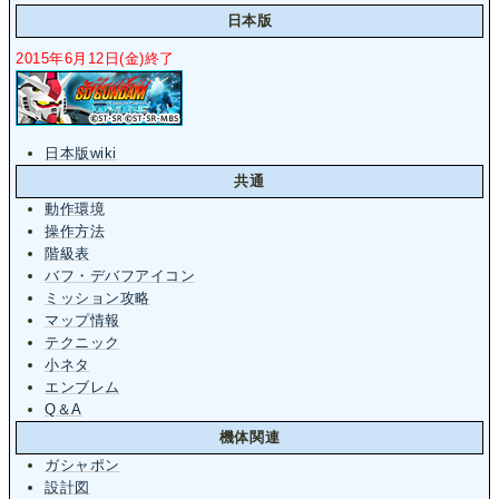
日本版
2015年6月12日(金)終了
日本版wiki
共通
動作環境
操作方法
階級表
バフ・デバフアイコン
ミッション攻略
マップ情報
テクニック
小ネタ
エンブレム
Q＆A
機体関連
ガシャポン
設計図