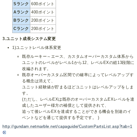
Sランク
600ポイント
Aランク
400ポイント
Bランク
200ポイント
Cランク
200ポイント
3.ユニット成長システム変更
1)ユニットレベル体系変更
既存ルーキー～エース、カスタムオーバーカスタム体系から
ユニットのレベルがレベル1から12、レベルEXの総13段階に
改編されます。
既存オーバーカスタム区間での確率によってレベルアップす
る概念は消えて、
ユニット経験値が貯まるほどユニットはレベルアップをしま
す。
(ただし、レベルEXは既存のオーバーカスタムEXレベルを達
成したユーザー様方の補償として提供されて、
追って後レベルEXを達成することができる機会を別途のイ
ベントなどを通じて提供する予定です。 )
http://gundam.netmarble.net/capaguide/CustomPartsList.asp?tab=1