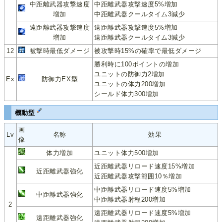
中距離武器攻撃速度
中距離武器攻撃速度5%増加
増加
中距離武器クールタイム3減少
遠距離武器攻撃速度
遠距離武器攻撃速度5%増加
増加
遠距離武器クールタイム3減少
12
被撃時最低ダメージ
被攻撃時15%の確率で最低ダメージ
勝利時に100ポイントの増加
ユニットの防御力2増加
Ex
防御力EX型
ユニットの体力200増加
シールド体力300増加
機動型
画
Lv
名称
効果
像
体力増加
ユニット体力500増加
近距離武器リロード速度15%増加
近距離武器強化
近距離武器攻撃範囲10％増加
中距離武器リロード速度5%増加
中距離武器強化
中距離武器射程200増加
2
遠距離武器リロード速度5%増加
遠距離武器強化