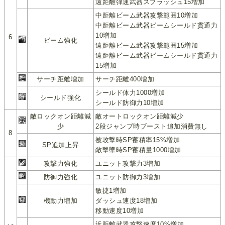
遠距離弾速武器スプラッシュ15増加
中距離ビーム武器攻撃範囲10増加
中距離ビーム武器ビームシールド貫通力
10増加
6
ビーム強化
遠距離ビーム武器攻撃範囲15増加
遠距離ビーム武器ビームシールド貫通力
15増加
サーチ距離増加
サーチ距離400増加
シールド体力1000増加
シールド強化
シールド防御力10増加
敵ロックオン距離減
敵オートロックオン距離減少
少
2段ジャンプ時ブースト追加消費無し
8
被攻撃時SP蓄積率15%増加
SP追加上昇
敵撃墜時SP蓄積量1000増加
攻撃力強化
ユニット攻撃力3増加
防御力強化
ユニット防御力3増加
敏捷1増加
機動力増加
ダッシュ速度18増加
移動速度10増加
近距離武器攻撃速度10%増加