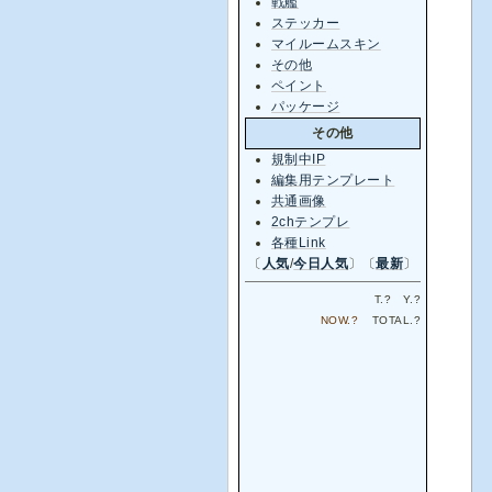
戦艦
ステッカー
マイルームスキン
その他
ペイント
パッケージ
その他
規制中IP
編集用テンプレート
共通画像
2chテンプレ
各種Link
〔
人気
/
今日人気
〕〔
最新
〕
T.
?
Y.
?
NOW.
?
TOTAL.
?