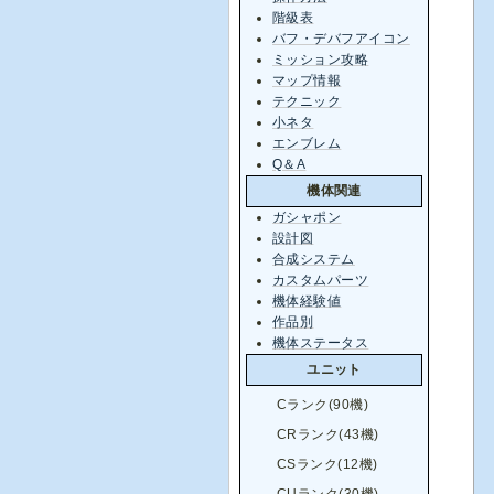
階級表
バフ・デバフアイコン
ミッション攻略
マップ情報
テクニック
小ネタ
エンブレム
Q＆A
機体関連
ガシャポン
設計図
合成システム
カスタムパーツ
機体経験値
作品別
機体ステータス
ユニット
Cランク(90機)
CRランク(43機)
CSランク(12機)