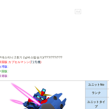
데스티니 2호기 (님버스탑승기)/???/???/???
韓国版:カプセルマシン(
71号機
)
台湾版:
中国版:
香港版:
ユニットNo
ランク
ユニットタイ
プ