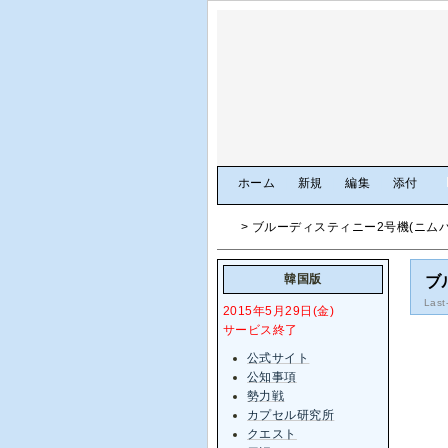
[
ホーム
|
新規
|
編集
|
添付
]
> ブルーディスティニー2号機(ニム
韓国版
ブ
Last
2015年5月29日(金)
サービス終了
公式サイト
公知事項
勢力戦
カプセル研究所
クエスト