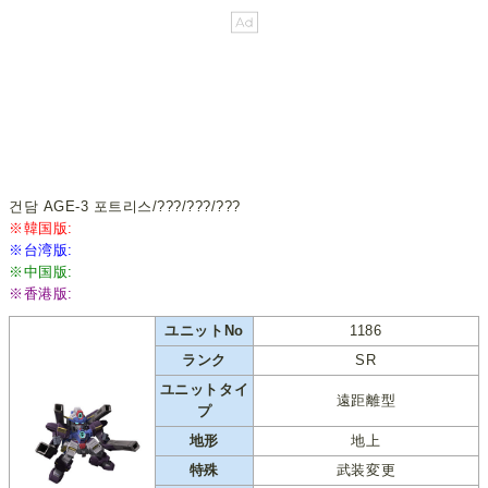
건담 AGE-3 포트리스/???/???/???
※韓国版:
※台湾版:
※中国版:
※香港版:
ユニットNo
1186
ランク
SR
ユニットタイ
遠距離型
プ
地形
地上
特殊
武装変更