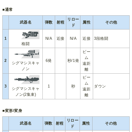
■通常
リロー
武器名
弾数
射程
属性
その他
ド
1
N/A
近接
N/A
近接
3段格闘
格闘
ビー
ム
2
6発
秒/1発
シグマシスキャ
遠距
ノン
離
ビー
ム
3
1
秒
ダウン
シグマシスキャ
遠距
ノン(2集束)
離
■変形/変身
リロー
武器名
弾数
射程
属性
その他
ド