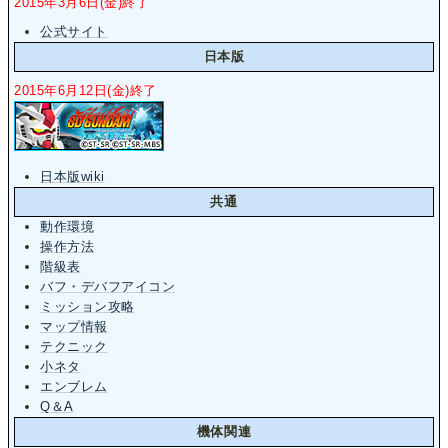
2015年3月6日(金)終了
公式サイト
日本版
2015年6月12日(金)終了
日本版wiki
共通
動作環境
操作方法
階級表
バフ・デバフアイコン
ミッション攻略
マップ情報
テクニック
小ネタ
エンブレム
Q＆A
機体関連