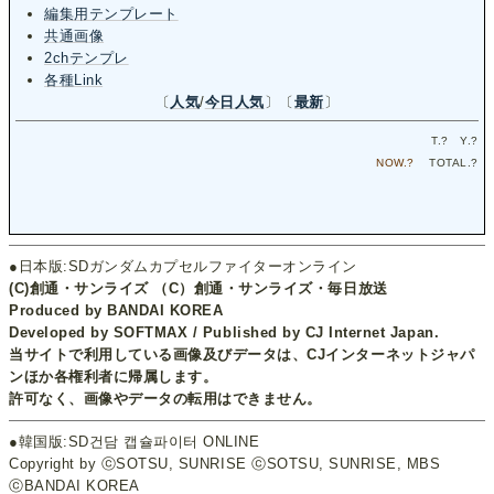
編集用テンプレート
共通画像
2chテンプレ
各種Link
〔
人気
/
今日人気
〕〔
最新
〕
T.
?
Y.
?
NOW.
?
TOTAL.
?
●日本版:SDガンダムカプセルファイターオンライン
(C)創通・サンライズ （C）創通・サンライズ・毎日放送
Produced by BANDAI KOREA
Developed by SOFTMAX / Published by CJ Internet Japan.
当サイトで利用している画像及びデータは、CJインターネットジャパ
ンほか各権利者に帰属します。
許可なく、画像やデータの転用はできません。
●韓国版:SD건담 캡슐파이터 ONLINE
Copyright by ⓒSOTSU, SUNRISE ⓒSOTSU, SUNRISE, MBS
ⓒBANDAI KOREA