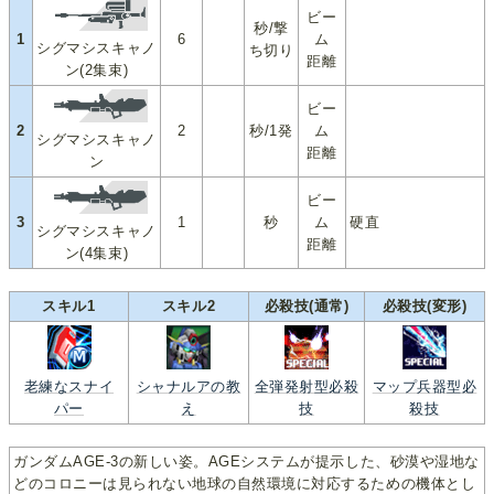
ビー
秒/撃
1
6
ム
シグマシスキャノ
ち切り
距離
ン(2集束)
ビー
2
2
秒/1発
ム
シグマシスキャノ
距離
ン
ビー
3
1
秒
ム
硬直
シグマシスキャノ
距離
ン(4集束)
スキル1
スキル2
必殺技(通常)
必殺技(変形)
老練なスナイ
シャナルアの教
全弾発射型必殺
マップ兵器型必
パー
え
技
殺技
ガンダムAGE-3の新しい姿。AGEシステムが提示した、砂漠や湿地な
どのコロニーは見られない地球の自然環境に対応するための機体とし