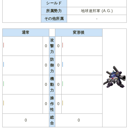
シールド
所属勢力
地球連邦軍 (A.G.)
その他所属
-
通常
変形後
攻
0
撃
0
力
防
0
御
0
力
機
0
動
0
力
操
0
作
0
性
総
0
0
合