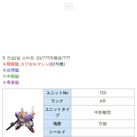
S 건담(빔 스마트 건)/???/S敢达/???
※韓国版:カプセルマシン(
63号機
)
※台湾版:
※中国版:
※香港版:
ユニットNo
720
ランク
AR
ユニットタイ
中距離型
プ
地形
万能
シールド