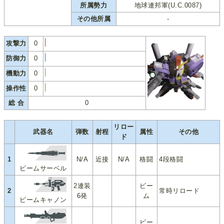
所属勢力
地球連邦軍(U.C.0087)
その他所属
-
攻撃力
0
防御力
0
機動力
0
操作性
0
総 合
0
リロー
武器名
弾数
射程
属性
その他
ド
1
N/A
近接
N/A
格闘
4段格闘
ビームサーベル
2連装
ビー
2
常時リロード
6発
ム
ビームキャノン
ビー