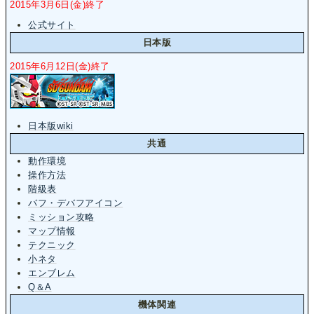
2015年3月6日(金)終了
公式サイト
日本版
2015年6月12日(金)終了
日本版wiki
共通
動作環境
操作方法
階級表
バフ・デバフアイコン
ミッション攻略
マップ情報
テクニック
小ネタ
エンブレム
Q＆A
機体関連