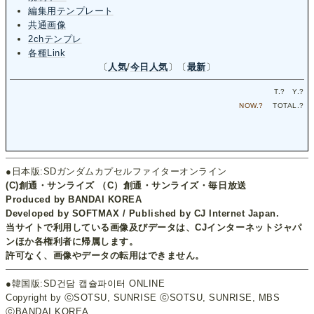
編集用テンプレート
共通画像
2chテンプレ
各種Link
〔
人気
/
今日人気
〕〔
最新
〕
T.
?
Y.
?
NOW.
?
TOTAL.
?
●日本版:SDガンダムカプセルファイターオンライン
(C)創通・サンライズ （C）創通・サンライズ・毎日放送
Produced by BANDAI KOREA
Developed by SOFTMAX / Published by CJ Internet Japan.
当サイトで利用している画像及びデータは、CJインターネットジャパ
ンほか各権利者に帰属します。
許可なく、画像やデータの転用はできません。
●韓国版:SD건담 캡슐파이터 ONLINE
Copyright by ⓒSOTSU, SUNRISE ⓒSOTSU, SUNRISE, MBS
ⓒBANDAI KOREA