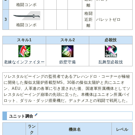
格闘コンボ
離
格闘
3
近距
バレットゼロ
格闘コンボ
離
スキル1
スキル2
必殺技
老練なインファイター
鉄壁守備
乱舞型必殺技
ソレスタルビーイングの監視者であるアレハンドロ・コーナーが極秘
に開発した擬似太陽炉搭載型MS。30基の擬似太陽炉と共にユニオ
ン、AEU、人革連の各軍に引き渡された後、国連軍所属機体としてソ
レスタルビーイング崩壊の先頭に立った。本機体はユニオン所属パイ
ロット、ダリル・ダッジ搭乗機だ。デュナメスとの戦闘で戦死した。
ユニット調合
ラン
機体名
レベル
ク