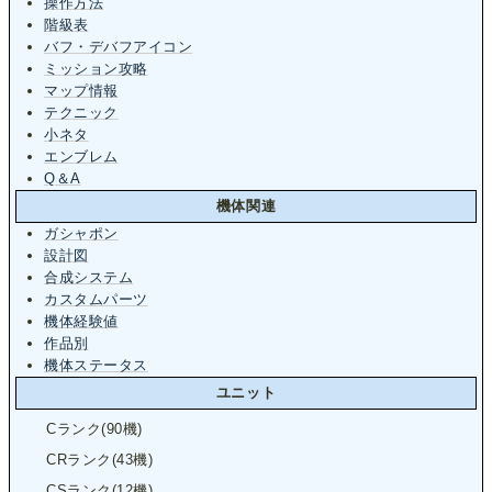
操作方法
階級表
バフ・デバフアイコン
ミッション攻略
マップ情報
テクニック
小ネタ
エンブレム
Q＆A
機体関連
ガシャポン
設計図
合成システム
カスタムパーツ
機体経験値
作品別
機体ステータス
ユニット
Cランク(90機)
CRランク(43機)
CSランク(12機)