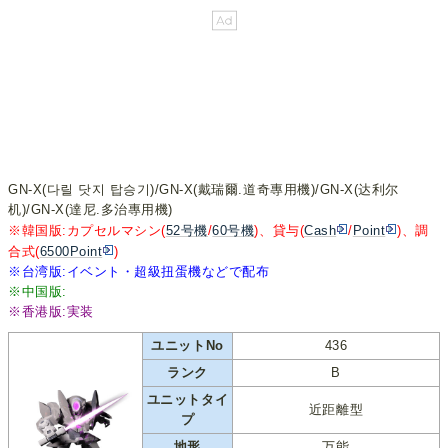
GN-X(다릴 닷지 탑승기)/GN-X(戴瑞爾.道奇專用機)/GN-X(达利尔
机)/GN-X(達尼.多治專用機)
※韓国版:カプセルマシン(
52号機
/
60号機
)、貸与(
Cash
/
Point
)、調
合式(
6500Point
)
※台湾版:イベント・超級扭蛋機などで配布
※中国版:
※香港版:実装
ユニットNo
436
ランク
B
ユニットタイ
近距離型
プ
地形
万能