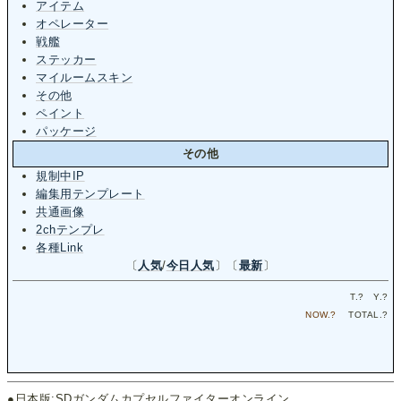
アイテム
オペレーター
戦艦
ステッカー
マイルームスキン
その他
ペイント
パッケージ
その他
規制中IP
編集用テンプレート
共通画像
2chテンプレ
各種Link
〔
人気
/
今日人気
〕〔
最新
〕
T.
?
Y.
?
NOW.
?
TOTAL.
?
●日本版:SDガンダムカプセルファイターオンライン