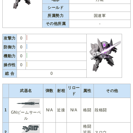
シールド
所属勢力
国連軍
その他所属
-
攻撃力
0
防御力
0
機動力
0
操作性
0
総 合
0
リロー
武器名
弾数
射程
属性
その他
ド
1
N/A
近接
N/A
格闘
段格闘
GNビームサーベ
ル
格闘
2
近距
スロウ