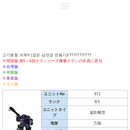
고기동형 자쿠II (검은 삼연성 전용기)/???/???/???
※韓国版:第5～6回クランリーグ優勝クランの全員に貸与
※台湾版:
※中国版:
※香港版:
※タイ版:
ユニットNo
871
ランク
BS
ユニットタイ
遠距離型
プ
地形
万能