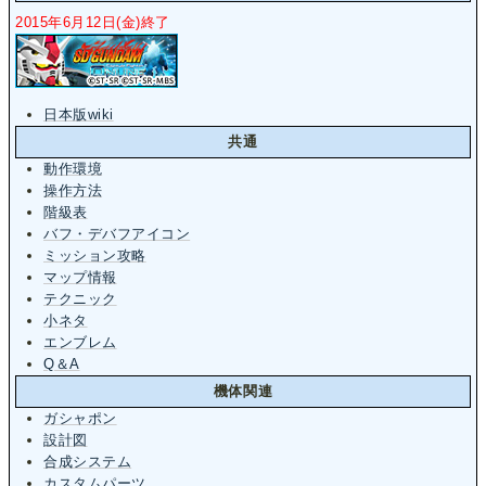
2015年6月12日(金)終了
日本版wiki
共通
動作環境
操作方法
階級表
バフ・デバフアイコン
ミッション攻略
マップ情報
テクニック
小ネタ
エンブレム
Q＆A
機体関連
ガシャポン
設計図
合成システム
カスタムパーツ