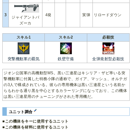
3
4発
実弾
リロードダウン
ジャイアントバ
ズーカ
スキル1
スキル2
必殺技
突撃機動軍の覇気
鉄壁守備
全弾発射型必殺技
ジオン公国軍の高機動型MS。黒い三連星はキシリア・ザビ率いる突
撃機動軍に付属した特務小隊の通称で、ガイア、マッシュ、オルテガ
の3人で構成されている。彼らの専用機体は黒い三連星という名前か
らもわかる通り黒を中心とするカラーリングになっており、この機体
は黒い三連星用のチューニングがされた専用機だ。
ユニット調合
■この機体をキーに使用するユニット
■この機体を材料に使用するユニット