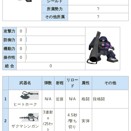
シールド
所属勢力
?
その他所属
?
攻撃力
0
防御力
0
機動力
0
操作性
0
総 合
0
リロー
武器名
弾数
射程
属性
その他
ド
1
N/A
近接
N/A
格闘
段格闘
ヒートホーク
3連射
4.5秒
x
2
/撃ち
実弾
/25ｾｯ
ザクマシンガン
切り
ﾄ