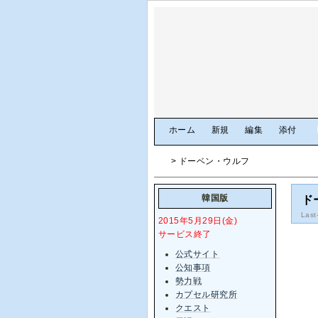
[
ホーム
|
新規
|
編集
|
添付
]
> ドーベン・ウルフ
韓国版
ド
Last
2015年5月29日(金)
サービス終了
公式サイト
公知事項
勢力戦
カプセル研究所
クエスト