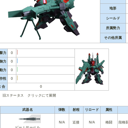
地形
シールド
所属勢力
その他所属
撃力
0
御力
0
動力
0
作性
0
 合
0
旧ステータス クリックにて展開
武器名
弾数
射程
リロード
属性
N/A
近接
N/A
格闘
段格
ビームサーベル