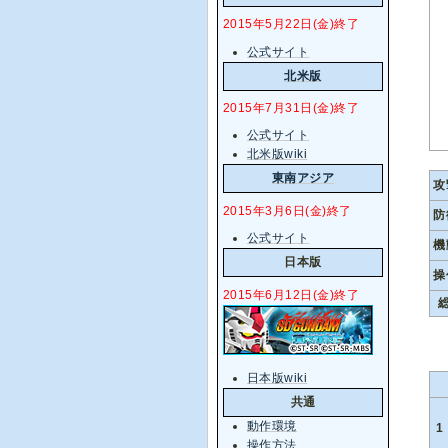
2015年5月22日(金)終了
公式サイト
北米版
2015年7月31日(金)終了
公式サイト
北米版wiki
東南アジア
攻
2015年3月6日(金)終了
防
公式サイト
機
日本版
操
2015年6月12日(金)終了
総
日本版wiki
共通
動作環境
1
操作方法