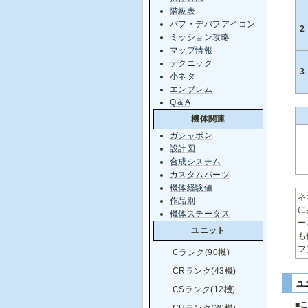
階級表
バフ・デバフアイコン
2
ミッション攻略
マップ情報
テクニック
3
小ネタ
エンブレム
Q＆A
機体関連
ガシャポン
設計図
合成システム
カスタムパーツ
機体経験値
ネ
作品別
に
機体ステータス
ー
ユニット
も
フ
Cランク(90機)
CRランク(43機)
ユ
CSランク(12機)
■