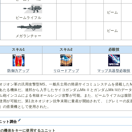
ビーム
ビームライフル
ビーム
メガランチャー
スキル1
スキル2
必殺技
防御力アップ
リロードアップ
マップ兵器型必殺技
オジオン軍の汎用攻撃型MS。一般兵士用の簡易サイコミュシステムを搭載した
あたる機体だ。連邦から入手したサイコガンダムMk-ⅡとガンダムMk-Vのデー
ム砲インコムによる有線オールレンジ攻撃が可能。また、ビームライフルは腹部
使用が可能だ。第1次ネオジオン抗争末期に量産が開始されて、［グレミーの反
］の搭乗機として使用された。
ニット調合
この機体をキーに使用するユニット