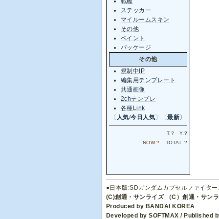
戦艦
ステッカー
マイルームスキン
その他
ペイント
パッケージ
その他
規制中IP
編集用テンプレート
共通画像
2chテンプレ
各種Link
〔
人気
/
今日人気
〕〔
最新
〕
T.
?
Y.
?
NOW.
?
TOTAL.
?
●日本版:SDガンダムカプセルファイタ
(C)創通・サンライズ （C）創通・サン
Produced by BANDAI KOREA
Developed by SOFTMAX / Published by