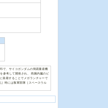
MSで、サイコガンダムの簡易量産機
タを参考して開発され、 両腕内臓のビ
に装着することでメガランチャーで
乱］時には叛軍部隊［スペースウル