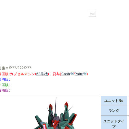
울프/???/???/???
韓国版:カプセルマシン(
68号機
)、貸与(
Cash
/
Point
)
台湾版:
中国版:
香港版:
ユニットNo
ランク
ユニットタイ
プ