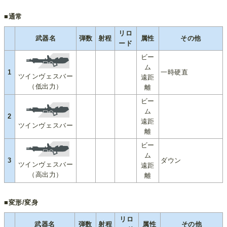
■通常
リロ
武器名
弾数
射程
属性
その他
ード
ビー
ム
1
一時硬直
ツインヴェスバー
遠距
（低出力）
離
ビー
ム
2
遠距
ツインヴェスバー
離
ビー
ム
3
ダウン
ツインヴェスバー
遠距
（高出力）
離
■変形/変身
リロ
武器名
弾数
射程
属性
その他