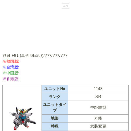
건담 F91 (트윈 베스바)/???/???/???
※韓国版:
※台湾版:
※中国版:
※香港版:
ユニットNo
1148
ランク
SR
ユニットタイ
中距離型
プ
地形
万能
特殊
武装変更