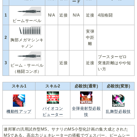
ード
1
N/A
近接
N/A
近接
4段格闘
ビームサーベル
実弾
2
中距
胸部メガマシンキ
離
ャノン
ブースターゼロ
3
近接
近接
突進距離はやや短
ビーム・サーベル
い方
（格闘コンボ）
スキル1
スキル2
必殺技(通常)
必殺技(変形)
バイオコン
全弾発射型必殺
機動性アップ
乱舞型必殺技
ピューター
技
連邦軍の汎用試作型MS。サナリのMS小型化計画の集大成とされた
MSである。高出力ジェネレーターの搭載でヴェスバー、ビームシー