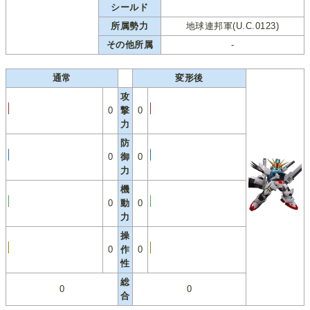
シールド
所属勢力
地球連邦軍(U.C.0123)
その他所属
-
通常
変形後
攻
0
撃
0
力
防
0
御
0
力
機
0
動
0
力
操
0
作
0
性
総
0
0
合