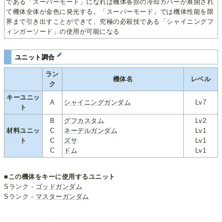
である「スーパーモード」になれば機体各部の冷却カバーが展開され
て機体全体が金色に発光する。「スーパーモード」では機体性能を限
界まで引き出すことができて、究極の必殺技である「シャイニングフ
ィンガーソード」の使用が可能になる
ユニット調合
ラン
機体名
レベル
ク
キーユニッ
A
シャイニングガンダム
Lv7
ト
B
グフカスタム
Lv2
材料ユニッ
C
ネーデルガンダム
Lv1
ト
C
ズサ
Lv1
C
ドム
Lv1
■この機体をキーに使用するユニット
Sランク -
ゴッドガンダム
Sランク -
マスターガンダム