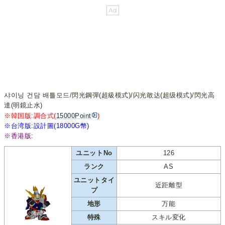
샤이닝 건담 배틀모드/閃光鋼彈(超級模式)/闪光敢达(超级模式)/閃光高
達(明鏡止水)
※韓国版:調合式(
15000Point
)
※台湾版:設計圖(18000G幣)
※香港版:
ユニットNo
126
ランク
AS
ユニットタイ
近距離型
プ
地形
万能
特殊
スキル変化