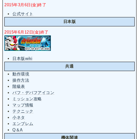
2015年3月6日(金)終了
公式サイト
日本版
2015年6月12日(金)終了
日本版wiki
共通
動作環境
操作方法
階級表
バフ・デバフアイコン
ミッション攻略
マップ情報
テクニック
小ネタ
エンブレム
Q＆A
機体関連