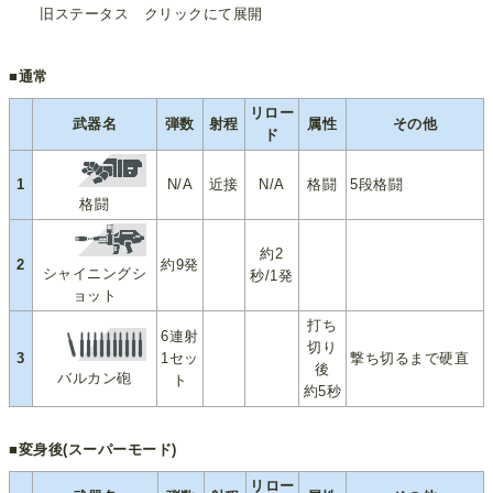
旧ステータス クリックにて展開
■通常
リロー
武器名
弾数
射程
属性
その他
ド
1
N/A
近接
N/A
格闘
5段格闘
格闘
約2
2
約9発
シャイニングシ
秒/1発
ョット
打ち
6連射
切り
3
1セッ
撃ち切るまで硬直
後
バルカン砲
ト
約5秒
■変身後(スーパーモード)
リロー