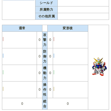
シールド
所属勢力
その他所属
通常
変形後
攻
0
撃
0
力
防
0
御
0
力
機
0
動
0
力
操
0
作
0
性
総
0
0
合