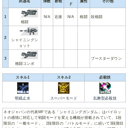
武器名
弾数
射程
属性
その他
ド
1
N/A
近接
N/A
格闘
段格闘
格闘
2
シャイニングシ
ョット
3
ブースターダウン
格闘コンボ
スキル1
スキル2
必殺技
明鏡止水
スーパーモード
乱舞型必殺技
ネオジャパンの代表MFである「シャイニングガンダム」はパイロッ
トの感情に対応して戦闘モードを変える機能が搭載されていて、1段
階目の「一般モード」、2段階目の「バトルモード」に続いて3段階目