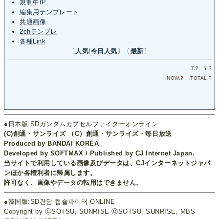
規制中IP
編集用テンプレート
共通画像
2chテンプレ
各種Link
〔
人気
/
今日人気
〕〔
最新
〕
T.
?
Y.
?
NOW.
?
TOTAL.
?
●日本版:SDガンダムカプセルファイターオンライン
(C)創通・サンライズ （C）創通・サンライズ・毎日放送
Produced by BANDAI KOREA
Developed by SOFTMAX / Published by CJ Internet Japan.
当サイトで利用している画像及びデータは、CJインターネットジャパ
ンほか各権利者に帰属します。
許可なく、画像やデータの転用はできません。
●韓国版:SD건담 캡슐파이터 ONLINE
Copyright by ⓒSOTSU, SUNRISE ⓒSOTSU, SUNRISE, MBS