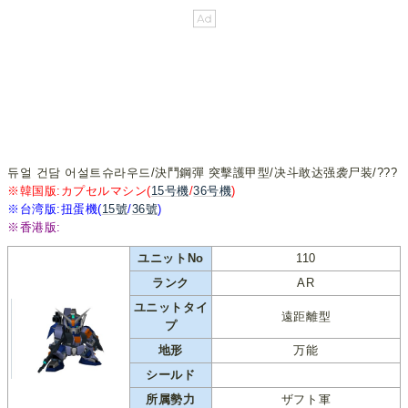
듀얼 건담 어설트슈라우드/決鬥鋼彈 突擊護甲型/决斗敢达强袭尸装/???
※韓国版:カプセルマシン(
15号機
/
36号機
)
※台湾版:扭蛋機(
15號
/
36號
)
※香港版:
ユニットNo
110
ランク
AR
ユニットタイ
遠距離型
プ
地形
万能
シールド
所属勢力
ザフト軍