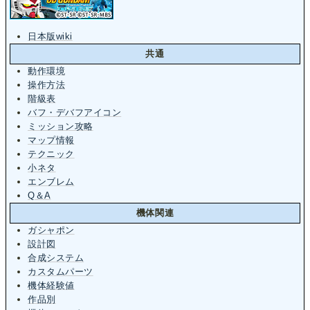
日本版wiki
共通
動作環境
操作方法
階級表
バフ・デバフアイコン
ミッション攻略
マップ情報
テクニック
小ネタ
エンブレム
Q＆A
機体関連
ガシャポン
設計図
合成システム
カスタムパーツ
機体経験値
作品別