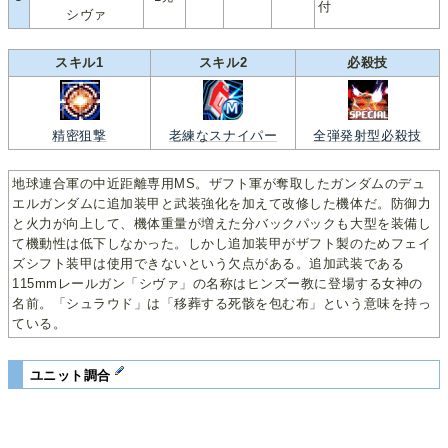
付
シヴァ
スキル1
スキル2
必殺技
精密狙撃
老練なスナイパー
全弾発射型必殺技
地球連合軍の中近距離専用MS。ザフト軍が奪取したガンダムのデュ
エルガンダムに追加装甲と武装強化を加えて改修した機体だ。防御力
と火力が向上して、機体重量が増えた分バックパックも大型を装備し
て機動性は低下しなかった。しかし追加装甲がザフト製のためフェイ
ズシフト装甲は使用できないという欠点がある。追加武装である
115mmレールガン「シヴァ」の名称はヒンズー教に登場する女神の
名前。「シュラウド」は「移葬する死骸を包む布」という意味を持っ
ている。
ユニット調合