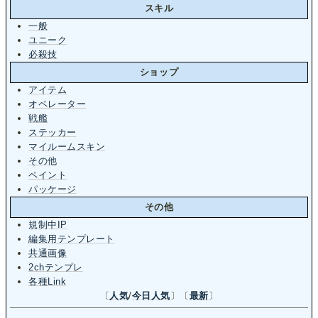
スキル
一般
ユニーク
必殺技
ショップ
アイテム
オペレーター
戦艦
ステッカー
マイルームスキン
その他
ペイント
パッケージ
その他
規制中IP
編集用テンプレート
共通画像
2chテンプレ
各種Link
〔
人気
/
今日人気
〕〔
最新
〕