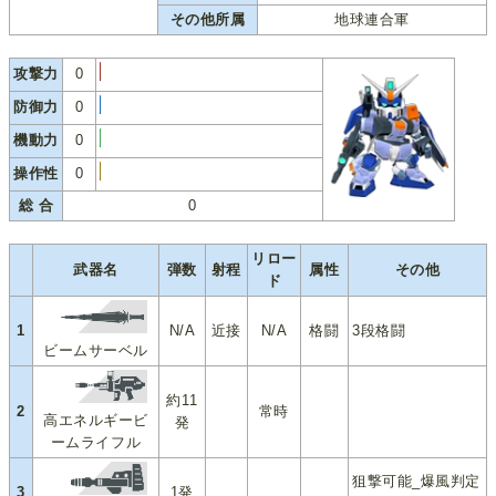
その他所属
地球連合軍
攻撃力
0
防御力
0
機動力
0
操作性
0
総 合
0
リロー
武器名
弾数
射程
属性
その他
ド
1
N/A
近接
N/A
格闘
3段格闘
ビームサーベル
約11
2
常時
高エネルギービ
発
ームライフル
狙撃可能_爆風判定
3
1発