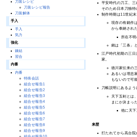
刀装レシピ
平安時代の刀工、三
刀装レシピ報告
そのため日本刀独特
刀装解体
制作時期は11世紀
手入
現存の有銘作
から奉納され
手入
気力
所在不明
強化
銘は「三条」
錬結
江戸時代初期の三日
習合
家。
内番
徳川家伝来の
内番
あるいは埋忠
特殊会話
もないので可
組合せ報告1
刀帳説明にあるよう
組合せ報告2
組合せ報告3
天下五剣とは
組合せ報告4
まにか決まっ
組合せ報告5
他に天下
組合せ報告6
組合せ報告7
来歴
組合せ報告8
組合せ報告9
打たれてから高台院
組合せ報告10