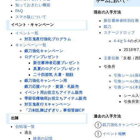
ゲームにおいて
知っておきたい機能
FAQ
現在の入手方法
スマホ版について
新任審神者特別任務
イベント・キャンペーン
鍛刀
ステージドロップ
イベント一覧
対百鬼夜行強化プログラム
4-4
と
5-4
のボ
キャンペーン一覧
2018
鍛刀強化キャンペーン
ログインプレゼント
主要任務
「京都（西
新任審神者応援プレゼント
引換所
真夏のログインプレゼント
二十四節気 大暑・朝顔
引換シール(保
鍛刀強化キャンペーン用
引換シール(散
鍛刀応援パック・資源・札販売
引換シール(本
イベント用お役立ちアイテム販売
シール入手
季節収穫物用お役立ちアイテム販売
引換所実装
対百鬼夜行 Xキャンペーン
「刀剣乱舞ぱずぎり」事前登録CP
過去の入手方法
出陣
鍛刀強化キャンペー
合戦場一覧
過去
イベント報酬
維新の記憶