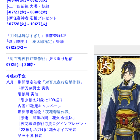
├
08/04(火)～08/25(火)
├二十四節気 大暑・朝顔
├
07/23(木)～08/06(木)
├新任審神者 応援プレゼント
└
07/28(火)～10/27(火)
「
刀剣乱舞ぱずぎり
」事前登録CP
└新刀剣男士「
桃太郎祐定
」登場
07/22(水)～
「
対百鬼夜行迎撃作戦
」振り返り配信
07/25(土) 20時～
今後の予定
八月：期間限定催物「
対百鬼夜行迎撃作戦
」
└新刀剣男士 実装
引換所 実装
└引き換え対象は109振り
内番+1確定キャンペーン
期間限定催物「
夜花奪還作戦
」
├景趣「展望の間・花火 金魚鉢」
├夜花奪還作戦応援ログインプレゼント
└22振りの刀剣に花火ボイス実装
第三十弾 軽装