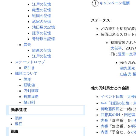
キャンペーン報酬
江戸の記憶
織豊の記憶
戦国の記憶
ステータス
武家の記憶
池田屋の記憶
どの能力も初期実装
延享の記憶
装備出来るスロット
青野原の記憶
初期実装された
異去
大包平
、201
維新の記憶
日に
道誉一文
江戸の記憶
ステージドロップ
極も含め
逆引き
鶴丸国永
戦闘について
山吉光 
陣形
経験値
他の刀剣男士との会話
刀剣破壊
イベント回想「大侵
検非違使
敵刀剣
4-4「戦国の記憶：
骨喰藤四郎
と一緒に
演練/遠征
回想其の84
・
回想其
演練
内番
「畑当番」を
小
遠征
内番
「畑当番」を
明
組織
内番
「手合せ」を
小