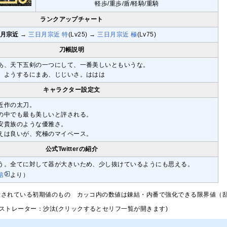
軽歩/重歩/盾/軽騎/重騎
ランクアップチャート
月宗近
→
三日月宗近 特
(Lv25) →
三日月宗近 極
(Lv75)
刀帳説明
あ、天下五剣の一つにして、一番美しいともいうな。
。ようするにまあ、じじいさ。ははは
キャラクター設定文
近作の太刀。
の中でも最も美しいと評される。
安貴族のような優雅さ。
えは良いが、究極のマイペース。
公式Twitterの紹介
う。全てに対して器が大きいため、少し抜けているようにも思える。
信
より）
示されている初期値のもの カッコ内の数値は錬結・内番で強化できる限界値（乱
ストレーター：沙汰(クリックするとセリフ一覧が開きます)