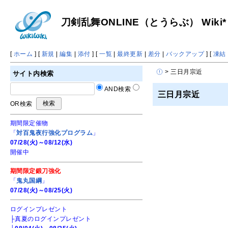
刀剣乱舞ONLINE（とうらぶ） Wiki*
[
ホーム
] [
新規
|
編集
|
添付
] [
一覧
|
最終更新
|
差分
|
バックアップ
] [
凍結
> 三日月宗近
サイト内検索
AND検索
三日月宗近
OR検索
期間限定催物
「
対百鬼夜行強化プログラム
」
07/28(火)～08/12(水)
開催中
期間限定鍛刀強化
「
鬼丸国綱
」
07/28(火)～08/25(火)
ログインプレゼント
├真夏のログインプレゼント