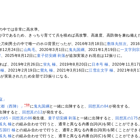
の中では非常に高水準。
が3であるため、きっちり育てて兵を積めば高攻撃、高速度、高防御を兼ね備え
刀剣男士の中で唯一のホロ背景だったが、2016年3月18日に
数珠丸恒次
、201
9年12月24日に
山鳥毛
、2020年3月1日に
鬼丸国綱
、2021年1月19日に
一文字則宗
字
、2025年8月12日に
童子切安綱 剥落
が追加実装され現在は12振りに。
れば、2019年2月26日に
蛍丸 極
、2019年8月20日に
日本号 極
、2020年11月1
 極
、2021年2月19日に
鶯丸 極
、2021年3月16日に
江雪左文字 極
、2021年8月
極
が実装されたため全部で23振りになる。
寇」
*59
京都（西陣）」
に
鬼丸国綱
と一緒に出陣すると、
回想其の84
が発生する。
出陣すると、
回想其の12
が発生する。
の85
・
回想其の86
発生後、
童子切安綱 剥落
と一緒に出陣すると、
回想其の175
狐丸 極
との組み合わせで行うと、通常と異なる内番台詞(A)を聞くことができる
石国行 極
との組み合わせで行うと、通常と異なる内番台詞(B)を聞くことができ
狐丸 極
との組み合わせで行うと、通常と異なる内番台詞(C)を聞くことができる