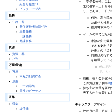
「享保名物帳」には
組合せ報告11
之此者常々三日月を
ピックアップ表
り』とあり、三日月
任務
何故、高台院
任務一覧
た創作と推察
新任審神者特別任務
徳川将軍家の
主要任務
ゲームの中では足利
日課任務
永禄の変で義
月課任務
できる史料「
資源
外史』の「足
資源・札
同書は先行す
小判
を踏襲してい
万屋/景趣
仮に足利
で、とく
万屋
本丸刀剣保存会
戦後、徳川公爵家を
景趣
この方は童子切や
鳴
二十四節気
持ち主の変遷を要約
日常のガーデン
天下人から金貸しに
収集
収集
キャラクターデザイン
近侍曲
紋は月に星。月が二