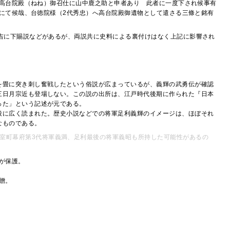
高台院殿（ねね）御召仕に山中鹿之助と申者あり 此者に一度下され候事有
にて候哉、台徳院様（2代秀忠）へ高台院殿御遺物として遣さる三條と銘有
吉に下賜説などがあるが、両説共に史料による裏付けはなく上記に影響され
を畳に突き刺し奮戦したという俗説が広まっているが、義輝の武勇伝が確認
三日月宗近も登場しない。この説の出所は、江戸時代後期に作られた『日本
った」という記述が元である。
般に広く読まれた。歴史小説などでの将軍足利義輝のイメージは、ほぼそれ
なものである。
室町幕府第3代将軍義満、足利最後の将軍義昭も所持した可能性があるの
が保護。
贈。