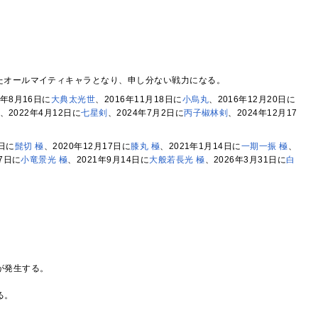
たオールマイティキャラとなり、申し分ない戦力になる。
6年8月16日に
大典太光世
、2016年11月18日に
小烏丸
、2016年12月20日に
、2022年4月12日に
七星剣
、2024年7月2日に
丙子椒林剣
、2024年12月17
7日に
髭切 極
、2020年12月17日に
膝丸 極
、2021年1月14日に
一期一振 極
、
17日に
小竜景光 極
、2021年9月14日に
大般若長光 極
、2026年3月31日に
白
が発生する。
。
る。
。