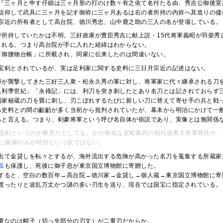
『三ヶ月と申す仔細は三ヶ月形の打のけ数々有之依て名付たる由、秀吉公御後室
信仰して武具に三ヶ月を記す御拵に三ヶ月あるは右の者所持の内拵へ其造りの儘
宗近の所有者として高台院、徳川秀忠、山中鹿之助の三人の名が登場している。
が所持していたかは不明。三好政康が豊臣秀吉に献上説・15代将軍義昭が羽柴秀
される。つまり高台院が手に入れた経緯はわからない。
「御腰物台帳」に所載され、同家に伝来したのは間違いない。
宝剣とされているが、実は足利家に関する史料に三日月宗近の記述はない。
輝が襲撃してきた三好三人衆・松永久秀の軍に対し、将軍家に代々継承される刀
足利季世紀」「永祿記」には、利刀を突き刺したとあり名刀とは記されておらず
利家秘蔵の刀を畳に刺し、刃こぼれするたびに新しい刀に替えて寄せ手の兵と戦
る史料との間の齟齬が多く当初から批判されていたが、幕末から明治にかけて一
ると言える。つまり、剣豪将軍という呼び名自体が俗説であり、実像とは無関係
宝剣というのが事実だとしても、かの有名な室町幕府の初代征夷大将軍尊氏や、
に義輝のみが特別という訳ではない。
出て金貸しを転々とするが、海外流出する危険が高かった名刀を蒐集する所蔵家
狐
も保護し、死後に御子息が東京国立博物館に寄贈した。
すると、空白の数百年→高台院→徳川家→金貸し→個人蔵→東京国立博物館に寄
渡ったりと波乱万丈かつ謎の多い刃生を送り、現在では国宝に指定されている。
重なのは帽子（切っ先部分の刃文）が二重刃だからか。