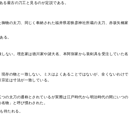
ある最古の刀工と見るのが定説である。
た御物の太刀、同じく奉納された福井県若狭彦神社所蔵の太刀、赤坂矢橋家
ある。
致しない。埋忠家は徳川家や諸大名、本阿弥家から装剣具を受注していた名
、現存の物と一致しない。ミスはよくあることではないが、全くないわけで
月宗近は寸法が一致している。
五つの太刀の通称とされているが実際は江戸時代から明治時代の間にいつの
の名物」と呼び慣わされた。
も待たれる。