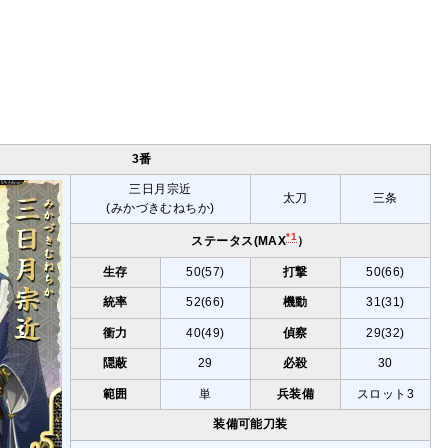
3番
三日月宗近
太刀
三条
(みかづきむねちか)
*1
ステータス(MAX
）
生存
50(57)
打撃
50(66)
統率
52(66)
機動
31(31)
衝力
40(49)
偵察
29(32)
隠蔽
29
必殺
30
範囲
単
兵装備
スロット3
装備可能刀装