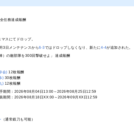
全任務達成報酬
スマスにてドロップ。
年7月3日メンテナンスから
6-3
ではドロップしなくなり、新たに
4-4
が追加された。
陣）の敵部隊を300回撃破せよ」 達成報酬
存会)
12枚報酬
歩)
30枚報酬
丸)
12枚報酬
期間：2026年08月04日13:00～2026年08月25日12:59
期間：2026年08月18日XX:00～2026年09月XX日12:59
ン
（通常鍛刀も可能）