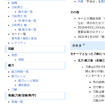
内番
「手合せ」を
数
組織
刀剣男士
最大値一覧
その他
刀剣男士 特
サービス開始当初「
特 最大値一覧
なお、消されたセリ
刀剣男士 極
2015/04/21
極 最大値一覧
更新以前のログイン
カード一覧
2021年1月14日
番号順
/
種別
/
派別
レアリティ
小ネタ
回顧
モチーフとなった刀剣に
回想
場面
太刀 銘三条（名物
鍛刀
刀身は2尺6寸
踏ん張りの強
鍛刀時間一覧
インターネッ
鍛刀レシピ
鍛刀レシピ報告
号の由来
優良配合
刀で斬り
刀解
刀装は後
装備(刀装/宝物/馬/守)
この刀装
刀装の中
装備一覧