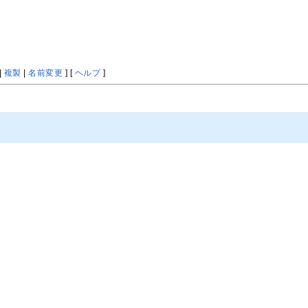
|
複製
|
名前変更
] [
ヘルプ
]