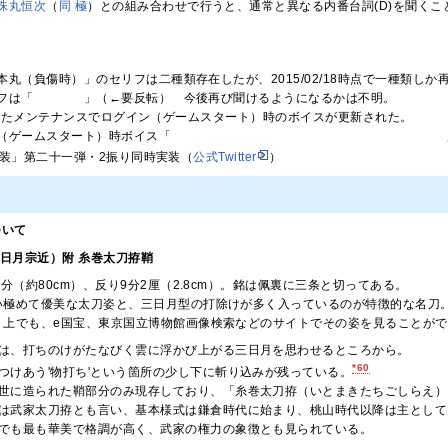
珠丸恒次
（
同 極
）との組み合わせで行うと、通常と異なる内番台詞(D)を聞くこ
本丸（負傷時）」のセリフは二種類存在したが、2015/02/18時点で一種類し
フは「
入浴中だ
」（←要反転） 今後再び聞けるようになるかは不明。
に行われたメンテナンスでログイン（ゲームスタート）時のボイスが更新された。
（ゲームスタート）時ボイス「
提督が鎮守府に……はっはっは、さすがに違うか
「軽装」第二十一弾・2振り同時実装（
公式Twitter
）
ついて
三日月宗近）附 糸巻太刀拵鞘
4分（約80cm）、反り9分2厘（2.8cm）。銘は佩裏に三条と切ってある。
い極めて優美な太刀姿と、三日月型の打除けが多く入っているのが特徴的な名刀
ト上でも、e国宝、東京国立博物館画像検索などのサイトでその姿を見ることがで
は、打ちのけがたなびく雲に浮かび上がる三日月を思わせるところから。
*60
つけあう'物打ち'という箇所の少し下に斬り込みが残っている。
世に造られた鞘部分のみ現存しており、「糸巻太刀拵（いとまきたちごしらえ）
は武家太刀拵とも言い、基本様式は鎌倉時代に始まり、桃山時代以降は主として
でも最も華美で格調が高く、武家の権力の象徴とも見られている。