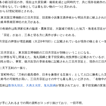
条小鍛冶宗近の作。現在は大原安綱・備前友成とは同時代で、共に現存在銘作の
の形をなしている物としては最も古い物の一つと言われる。
末から12世紀初頭とされる。
は東京国立博物館の三日月宗近、旧若狭小浜藩主酒井候から明治天皇に献上され
た岐阜県南宮神社の太刀がある。
の有銘作は島津家伝来の脇差・鷹巣宗近、大阪城で焼失した短刀・海老名宗近が
と「宗近」があり、三条と切る方に真作が多いといわれる。
月宗近の押形が埋忠銘鑑（大正6年刊行）に記載されているが現存の物と全く一
三日月宗近と、東京国立博物館の三日月宗近が別物ということになる。
家が押形を写し間違えた。鬼丸国綱と童子切安綱も光悦押形に記載されているが
能性が高い。事実、徳川吉宗の享保名物に記載された三日月宗近と、現存の三日
に天下五剣の一振り。
、室町時代に「刀剣の最高傑作、日本を象徴する五振り」として人口に膾炙した
た称号の可能性が高い。三日月宗近はその中でも最も美しいと評され、「名物中
五剣は
数珠丸恒次
、
大典太光世
、
鬼丸国綱
が実装されており、童子切安綱の実装
が手に入れるまでの間の資料がスッポリ抜けており、一切不明。