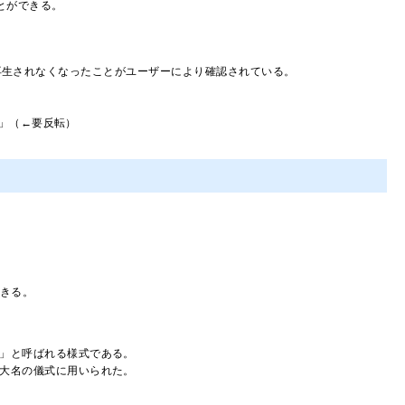
とができる。
か再生されなくなったことがユーザーにより確認されている。
」（←要反転）
。
きる。
」と呼ばれる様式である。
大名の儀式に用いられた。