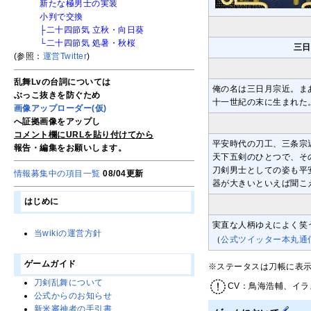
新たな極男士の実装
小判で交換
├二十四節気 立秋・向日葵
└二十四節気 処暑・秋桜
三日
(参照：
運営Twitter
)
乱舞Lvの台詞については
俺の名は三日月宗近。ま
ぶっこ抜きを防ぐため
十一世紀の末に生まれた
画像アップローダー(仮)
へ証拠画像をアップし
コメント欄にURLを貼り付けてから
平安時代の刀工、三条宗
報告・編集をお願いします。
天下五剣のひとつで、そ
刀剣男士としての姿も平
情報募集中の項目一覧
08/04更新
器が大きいといえば聞こ
はじめに
実直な人柄ゆえによく笑
当wikiの運営方針
（
公式ツイッター本丸通
ゲームガイド
※ステータスは刀帳に表
刀剣乱舞について
CV：鳥海浩輔、イラ
公式からのお知らせ
新米審神者の手引書