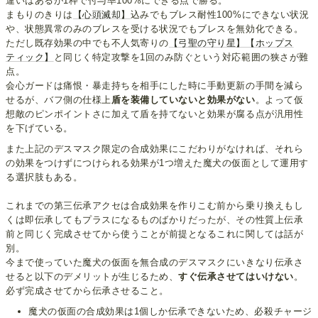
違いはあるが1枠で付与率100%にできる点で勝る。
まもりのきりは
【心頭滅却】
込みでもブレス耐性100%にできない状況
や、状態異常のみのブレスを受ける状況でもブレスを無効化できる。
ただし既存効果の中でも不人気寄りの
【弓聖の守り星】
【ホップス
ティック】
と同じく特定攻撃を1回のみ防ぐという対応範囲の狭さが難
点。
会心ガードは痛恨・暴走持ちを相手にした時に手動更新の手間を減ら
せるが、バフ側の仕様上
盾を装備していないと効果がない
。よって仮
想敵のピンポイントさに加えて盾を持てないと効果が腐る点が汎用性
を下げている。
また上記のデスマスク限定の合成効果にこだわりがなければ、それら
の効果をつけずにつけられる効果が1つ増えた魔犬の仮面として運用す
る選択肢もある。
これまでの第三伝承アクセは合成効果を作りこむ前から乗り換えもし
くは即伝承してもプラスになるものばかりだったが、その性質上伝承
前と同じく完成させてから使うことが前提となるこれに関しては話が
別。
今まで使っていた魔犬の仮面を無合成のデスマスクにいきなり伝承さ
せると以下のデメリットが生じるため、
すぐ伝承させてはいけない
。
必ず完成させてから伝承させること。
魔犬の仮面の合成効果は1個しか伝承できないため、必殺チャージ