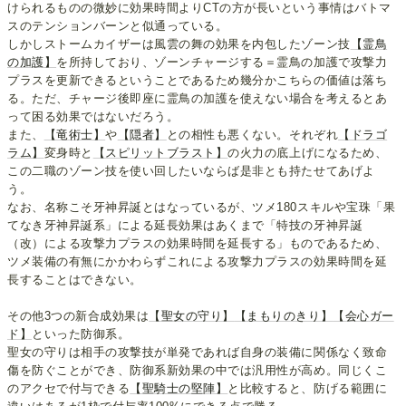
けられるものの微妙に効果時間よりCTの方が長いという事情はバトマ
スのテンションバーンと似通っている。
しかしストームカイザーは風雲の舞の効果を内包したゾーン技
【霊鳥
の加護】
を所持しており、ゾーンチャージする＝霊鳥の加護で攻撃力
プラスを更新できるということであるため幾分かこちらの価値は落ち
る。ただ、チャージ後即座に霊鳥の加護を使えない場合を考えるとあ
って困る効果ではないだろう。
また、
【竜術士】
や
【隠者】
との相性も悪くない。それぞれ
【ドラゴ
ラム】
変身時と
【スピリットブラスト】
の火力の底上げになるため、
この二職のゾーン技を使い回したいならば是非とも持たせてあげよ
う。
なお、名称こそ牙神昇誕とはなっているが、ツメ180スキルや宝珠「果
てなき牙神昇誕系」による延長効果はあくまで「特技の牙神昇誕
（改）による攻撃力プラスの効果時間を延長する」ものであるため、
ツメ装備の有無にかかわらずこれによる攻撃力プラスの効果時間を延
長することはできない。
その他3つの新合成効果は
【聖女の守り】
【まもりのきり】
【会心ガー
ド】
といった防御系。
聖女の守りは相手の攻撃技が単発であれば自身の装備に関係なく致命
傷を防ぐことができ、防御系新効果の中では汎用性が高め。同じくこ
のアクセで付与できる
【聖騎士の堅陣】
と比較すると、防げる範囲に