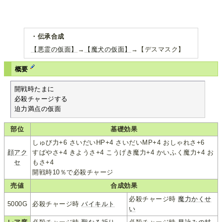
・伝承合成
【悪霊の仮面】
→
【魔犬の仮面】
→【デスマスク】
概要
開戦時たまに

必殺チャージする

迫力満点の仮面
部位
基礎効果
しゅび力+6 さいだいHP+4 さいだいMP+4 おしゃれさ+6
顔アク
すばやさ+4 きようさ+4 こうげき魔力+4 かいふく魔力+4 お
セ
もさ+4
開戦時10％で必殺チャージ
売値
合成効果
必殺チャージ時
魔力かくせ
5000G
必殺チャージ時
バイキルト
い