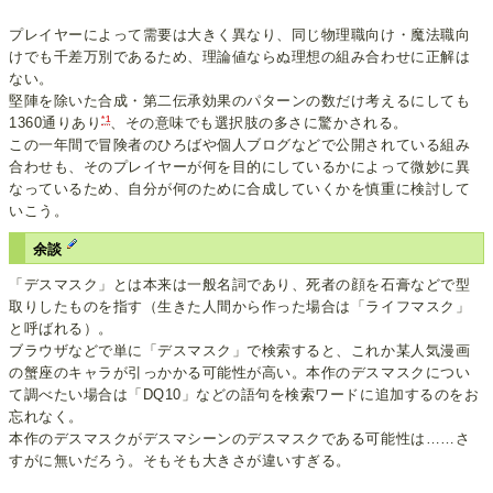
プレイヤーによって需要は大きく異なり、同じ物理職向け・魔法職向
けでも千差万別であるため、理論値ならぬ理想の組み合わせに正解は
ない。
堅陣を除いた合成・第二伝承効果のパターンの数だけ考えるにしても
*1
1360通りあり
、その意味でも選択肢の多さに驚かされる。
この一年間で冒険者のひろばや個人ブログなどで公開されている組み
合わせも、そのプレイヤーが何を目的にしているかによって微妙に異
なっているため、自分が何のために合成していくかを慎重に検討して
いこう。
余談
「デスマスク」とは本来は一般名詞であり、死者の顔を石膏などで型
取りしたものを指す（生きた人間から作った場合は「ライフマスク」
と呼ばれる）。
ブラウザなどで単に「デスマスク」で検索すると、これか某人気漫画
の蟹座のキャラが引っかかる可能性が高い。本作のデスマスクについ
て調べたい場合は「DQ10」などの語句を検索ワードに追加するのをお
忘れなく。
本作のデスマスクがデスマシーンのデスマスクである可能性は……さ
すがに無いだろう。そもそも大きさが違いすぎる。