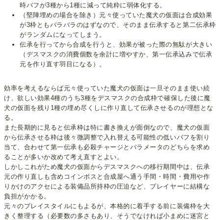
時バフが3種から1種に減って純粋に弱体化する。
（堅陣埋めの場合を除き）元々使っていた魔犬の仮面は合成効果
が3枠ともバラバラのはずなので、そのまま伝承すると第二伝承枠
がランダムになってしまう。
伝承を行ってから合成を行うと、効果が被った際の無駄が大きい
（デスマスクの消費個数を余計に増やすか、第一伝承込みで伝承
元を作り直す羽目になる）。
効率を考えるならば元々使っていた魔犬の仮面は一旦そのまま使い続
け、欲しい効果4種のうち3種をデスマスクの合成枠で確保した後に魔
犬の仮面を残り1種の埋め尽くしに作り直して伝承させるのが理想とな
る。
また長期的に見ると伝承枠は特に書き換えが面倒なので、魔犬の仮面
から伝承させる枠は後々微調整で入れ替える可能性の低いバフを割り
当て、合わせて第一伝承も必殺チャージとパラメータのどちらを求め
ることが多いか改めて考え直すとよい。
しかしこれがため魔犬の仮面からデスマスクへの移行期間中は、伝承
元の作り直しも含めコインボスと合成屋へ通う手間・時間・費用や作
りかけのアクセによる装備品所持枠の圧迫など、プレイヤーに結構な
負担がかかる。
元々のプレイスタイルにもよるが、本格的に着手する前に装備枠を大
きく整理する（必要数の多さもあり、そうでなければ小まめに迷宮と