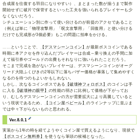
合成屋を往復する羽目になりやすい）、まとまった数が揃うまで製作
開始せずに破片で保管するといった工夫を強いられるプレイヤーも少
なくないだろう。
シチュエーション別に作って使い分けるのが前提のアクセであること
（例えば単に「物理攻撃用」「呪文攻撃用」「回復用」と使い分ける
だけでも完成形が3個必要）もこの問題に拍車をかける。
……ということで、
【デスマシーンコイン】
が最新ボスコインである
時期に本アクセを作り込んだプレイヤーは合成～乗り換えの手間に加
えて福引券やゴールドの出費もそれなりに強いられたことだろう。
そこまで完成を急がないプレイヤーは、デスマシーンコインがオーグ
リード大陸ふくびきの2等以下に落ちバザー価格が暴落して集めやすく
なるのを待つのもよいかもしれない。
しかし、次なるコインボスである
【破壊神フォロボス】
のコインは手
に入る
【破壊神の眼甲】
の性能の弱さに比例して価格が下がってお
り、むしろデスマシーンコインの方が需要拡大により高騰していると
いう現状であるため、
【コイン屋ペピール】
のラインナップに並ぶま
では中々下がらないものと思われる。
Ver.8.0.1
実装から1年の時を経てようやくコイン屋で買えるようになり、現状で
【ボスコイン無料券】
を使うなら筆頭の候補となった。