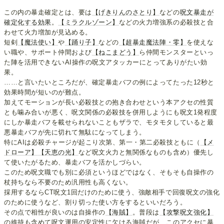
この内の暴走確定とは、要は
【げきりんのさとり】
などの
呪文暴走が
確定化する効果
。
【ミラクルゾーン】
などの火力増強系の必殺技と合
わせて火力増加が見込める。
短剣
【魔法使い】
や
【踊り子】
などの
【超暴走魔法陣・零】
を使えな
い職や、サポート仲間および
【ねこまどう】
ら仲間モンスターといっ
た陣を活用できないAI操作の呪文アタッカーにとってありがたい効
果。
……と言いたいところだが、確定暴走バフの例によってたった12秒と
効果時間が短いのが難点。
加えてモーションが長い必殺技との抱き合わせという本アクセの性質
とも噛み合いが悪く、呪文関係の必殺技を併用しようにも呪文1発程度
にしか暴走バフを載せられないこともザラで、モタモタしていると最
悪暴走バフが先に切れて無駄になってしまう。
特にAIは必殺チャージが起こり次第、第一・第二必殺技ともに（
【メ
ドローア】
【天恵の光】
など呪文火力と無関係なものも含め）優先し
て使いたがるため、暴走バフを活かしづらい。
このため呪文職でも別に必須というほどではなく、そもそも自操作の
杖持ちなら不要のため汎用性も高くない。
採用するならCT呪文1回だけのために使う、強敵相手で回復呪文の強化
のために使うなど、割り切った使い方をするといいだろう。
その点で相性が良いのは自操作の
【海賊】
。普段は
【攻撃呪文強化】
の維持も含めて呪文運用の安定性に欠ける海賊だが、このアクセに暴