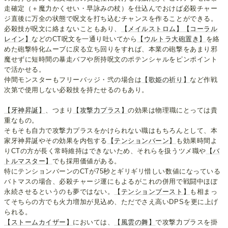
走確定（＋魔力かくせい・早詠みの杖）を仕込んでおけば必殺チャー
ジ直後に万全の状態で呪文を打ち込むチャンスを作ることができる。
必殺技が呪文に絡まないこともあり、
【メイルストロム】
【コーラル
レイン】
などのCT呪文を一通り吐いてから
【ウルトラ大砲置き】
を絡
めた砲撃特化ムーブに戻る立ち回りをすれば、本業の砲撃をあまり邪
魔せずに短時間の暴走バフや所持呪文のポテンシャルをピンポイント
で活かせる。
仲間モンスターもフリーバッジ・弐の場合は
【歌姫の祈り】
など作戦
次第で使用しない必殺技を持たせるのもあり。
【牙神昇誕】
、つまり
【攻撃力プラス】
の効果は物理職にとっては貴
重なもの。
そもそも自力で攻撃力プラスをかけられない職はもちろんとして、本
家牙神昇誕やその効果を内包する
【テンションバーン】
も効果時間よ
りCTの方が長く常時維持はできないため、それらを扱うツメ職や
【バ
トルマスター】
でも採用価値がある。
特にテンションバーンのCTが75秒とギリギリ惜しい数値になっている
バトマスの場合、必殺チャージ運にもよるがこれの併用で戦闘中ほぼ
永続させるというのも夢ではない。
【テンションブースト】
も相まっ
てそちらの方でも火力増加が見込め、ただでさえ高いDPSを更に上げ
られる。
【ストームカイザー】
においては、
【風雲の舞】
で攻撃力プラスを掛