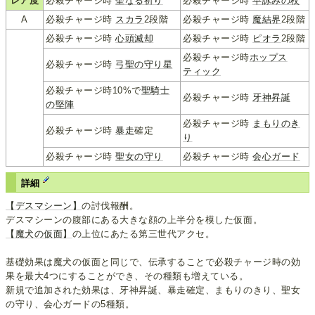
レア度
必殺チャージ時
聖なる祈り
必殺チャージ時
早詠みの杖
A
必殺チャージ時
スカラ
2段階
必殺チャージ時
魔結界
2段階
必殺チャージ時
心頭滅却
必殺チャージ時
ピオラ
2段階
必殺チャージ時
ホップス
必殺チャージ時
弓聖の守り星
ティック
必殺チャージ時10%で
聖騎士
必殺チャージ時
牙神昇誕
の堅陣
必殺チャージ時
まもりのき
必殺チャージ時
暴走
確定
り
必殺チャージ時
聖女の守り
必殺チャージ時
会心ガード
詳細
【デスマシーン】
の討伐報酬。
デスマシーンの腹部にある大きな顔の上半分を模した仮面。
【魔犬の仮面】
の上位にあたる第三世代アクセ。
基礎効果は魔犬の仮面と同じで、伝承することで必殺チャージ時の効
果を最大4つにすることができ、その種類も増えている。
新規で追加された効果は、牙神昇誕、暴走確定、まもりのきり、聖女
の守り、会心ガードの5種類。