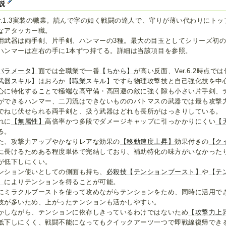
説
er.1.3実装の職業。読んで字の如く戦闘の達人で、守りが薄い代わりにト
なアタッカー職。
用武器は両手剣、片手剣、ハンマーの3種。最大の目玉としてシリーズ初
ハンマーは左右の手に1本ずつ持てる。詳細は当該項目を参照。
パラメータ】
面では全職業で一番
【ちから】
が高い反面、Ver.6.2時点で
武器スキル】
はおろか
【職業スキル】
ですら物理攻撃技と自己強化技を中
心に特化することで極端な高守備・高回避の敵に強く隙も小さい片手剣、
ができるハンマー、二刀流はできないもののバトマスの武器では最も攻撃
でねじ伏せられる両手剣と、扱う武器はどれも長所がはっきりしている。
れに
【無属性】
高倍率かつ多段でダメージキャップに引っかかりにくい
【
る。
た、攻撃力アップやかなりレアな効果の
【移動速度上昇】
効果付きの
【ク
に長けるためある程度単体で完結しており、補助特化の味方がいなかった
が低下しにくい。
ンション使いとしての側面も持ち、
必殺技
【テンションブースト】
や
【テ
】
によりテンションを得ることが可能。
にミラクルブーストを使って攻めながらテンションをため、同時に活用で
技が多いため、上がったテンションも活かしやすい。
かしながら、テンションに依存しきっているわけではないため
【攻撃力上
低下しにくく、戦闘不能になってもクイックアーツ一つで即戦線復帰でき