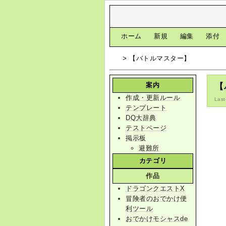
[
ホーム
|
新規
|
編集
|
添付
> 【バトルマスター】
案内
【
作成・更新ルール
Last
テンプレート
DQ大辞典
テストページ
掲示板
避難所
カテゴリ
作品
ドラゴンクエストX
冒険者のおでかけ便
利ツール
おでかけモシャスde