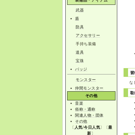
装備品・アイテム
武器
盾
防具
アクセサリー
手持ち装備
道具
宝珠
バッジ
習
モンスター
な
仲間モンスター
取
その他
音楽
俗称・通称
関連人物・団体
その他
〔
人気
/
今日人気
〕〔
最
新
〕