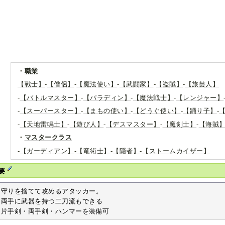
・
職業
【戦士】
-
【僧侶】
-
【魔法使い】
-
【武闘家】
-
【盗賊】
-
【旅芸人】
-
【バトルマスター】
-
【パラディン】
-
【魔法戦士】
-
【レンジャー】
-
【スーパースター】
-
【まもの使い】
-
【どうぐ使い】
-
【踊り子】
-
-
【天地雷鳴士】
-
【遊び人】
-
【デスマスター】
-
【魔剣士】
-
【海賊
・
マスタークラス
-
【ガーディアン】
-
【竜術士】
-
【隠者】
-
【ストームカイザー】
要
守りを捨てて攻めるアタッカー。

両手に武器を持つ二刀流もできる

片手剣・両手剣・ハンマーを装備可