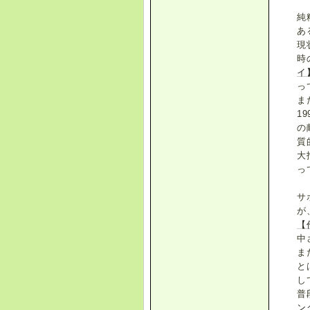
純
あ
現
時
イ
っ
ま
1
の
質
大
っ
サ
が
【
中
ま
と
し
普
ン