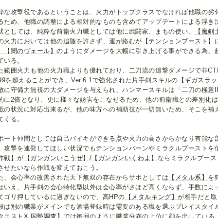
粋な攻撃役であるということは、火力がトップクラスでなければ他職の劣
るため、他職の調整による相対的なものも含めてアップデートによる浮き
状としては、純粋な前衛火力職としては他に武闘家、まもの使い、
【魔剣
の火力においては他の追随を許さず、運が絡むが
【テンションブースト】
】
【闇のヴェール】
のようにダメージを大幅に引き上げる事ができる為、
ている。
た範囲火力も他の火力職よりも優れており、二刀流の追撃ダメージで非CT
999を超えることができ、Ver.6.1で強化された片手剣スキルの
【ギガスラッ
敵に守備力無視の大ダメージを与えられ、ハンマースキルは「二刀の極意I
的に2倍となり、更に様々な妨害をこなせるため、他の前衛職との差別化
抵の状況に対応出来るが、他の味方への補助技が一切無いため、そこを補
てくる。
ポート仲間としては自己バイキができる点や火力の高さからかなり有能な
、攻撃を連発してほしい状況でもテンションバーンやミラクルブーストを
作戦】
が
【ガンガンいこうぜ】/【ガンガンいくわよ】
ならミラクルブース
させたいなら作戦を変えておこう。
た、会心率の改善された天下無双の存在からサポとしては
【メタル系】
を
はいえ、片手剣の会心特化型以外は会心率がさほど高くならず、手数によ
てゴリ押しているに過ぎないので、高HPの
【メタルキング】
が相手だと取
段は別の職業がメインでも酒場登録時は需要のある職を選ぶプレイスタイ
クエストX 国勢調査】
では毎回のように職業分布の上位に顔を出している