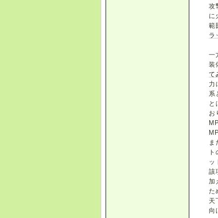
攻
に
範
ラ
一
装
て
力
系
と
お
M
M
ま
ト
ッ
該
加
た
天
向