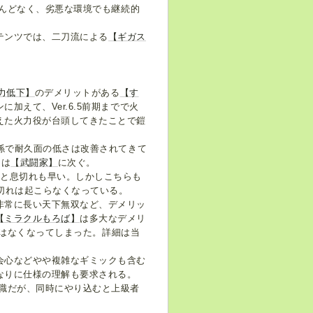
んどなく、劣悪な環境でも継続的
テンツでは、二刀流による
【ギガス
力低下】
のデメリットがある
【す
えて、Ver.6.5前期までで火
えた火力役が台頭してきたことで鎧
関係で耐久面の低さは改善されてきて
ては
【武闘家】
に次ぐ。
ると息切れも早い。しかしこちらも
切れは起こらなくなっている。
非常に長い天下無双など、デメリッ
【ミラクルもろば】
は多大なデメリ
術ではなくなってしまった。詳細は当
会心などやや複雑なギミックも含む
なりに仕様の理解も要求される。
職だが、同時にやり込むと上級者