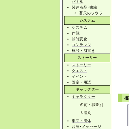
バトル
関連商品･書籍
蒼天のソウラ
システム
システム
作戦
状態変化
コンテンツ
称号・肩書き
ストーリー
ストーリー
クエスト
イベント
設定・用語
キャラクター
キャラクター
概
名前・職業別
大陸別
集団・団体
台詞･メッセージ