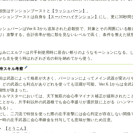
殺技はテンションブーストと
【ラッシュバーン】
。
ンションブーストは自身を
【スーパーハイテンション】
にし、更に30秒間
。
ッシュバーンはVer.6.3から追加された必殺技で、対象とその周囲にいる
り）攻撃する。合計倍率が他に類を見ないレベルで高く、条件を整えた状
。
なみにエルフ♀は片手剣使用時に居合い斬りのようなモーションになる。
かも左を使う時はわざわざ右の剣を納めてから使う。
持スキル考察
前は武器によって格差が大きく、バージョンによってメイン武器が変わり
、どの武器にも利点がありどれを使っても活躍が可能。Ver.6.1からは全
個性が強まった。
トルマスターにおいては、天下無双の会心率マイナス補正が緩和されたこ
ことから、片手剣以外の武器種でも会心率盛りが選択肢に上がる（ハンマ
ある）。
だし、二刀流で特技を使った際の左手攻撃には会心判定が存在しない関係
ー時の左手武器に会心率錬金を付与しても意味が無いため注意。
【とうこん】