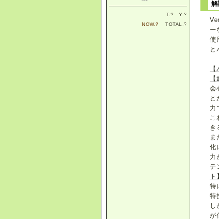
解
T.
?
Y.
?
V
NOW.
?
TOTAL.
?
ー
使
と
【
【
会
と
力
こ
き
ま
化
力
テ
ト
特
特
し
が