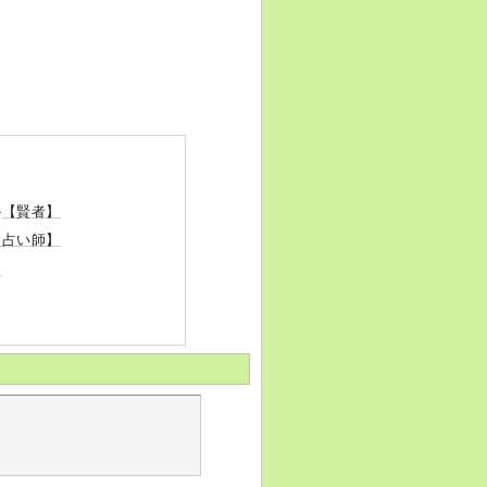
-
【賢者】
【占い師】
】