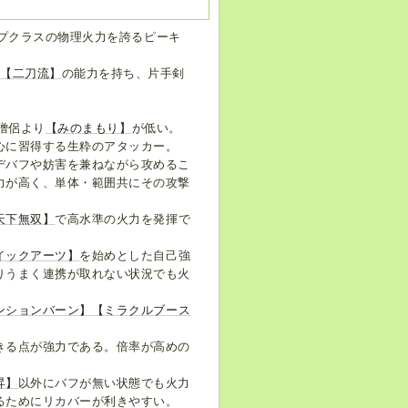
ップクラスの物理火力を誇るピーキ
の
【二刀流】
の能力を持ち、片手剣
は僧侶より
【みのまもり】
が低い。
心に習得する生粋のアタッカー。
デバフや妨害を兼ねながら攻めるこ
力が高く、単体・範囲共にその攻撃
天下無双】
で高水準の火力を発揮で
イックアーツ】
を始めとした自己強
りうまく連携が取れない状況でも火
ンションバーン】
【ミラクルブース
きる点が強力である。倍率が高めの
昇】
以外にバフが無い状態でも火力
るためにリカバーが利きやすい。