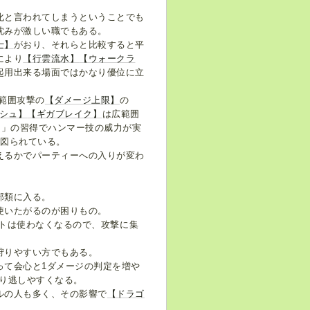
化と言われてしまうということでも
沈みが激しい職でもある。
士】
がおり、それらと比較すると平
により
【行雲流水】
【ウォークラ
起用出来る場面ではかなり優位に立
範囲攻撃の
【ダメージ上限】
の
シュ】
【ギガブレイク】
は広範囲
I」の習得でハンマー技の威力が実
は図られている。
えるかでパーティーへの入りが変わ
部類に入る。
使いたがるのが困りもの。
トは使わなくなるので、攻撃に集
狩りやすい方でもある。
って会心と1ダメージの判定を増や
り逃しやすくなる。
ルの人も多く、その影響で
【ドラゴ
。