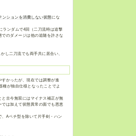
テンションを消費しない状態
にな
敵にランダムで4回（二刀流時は追撃
態でのダメージは他の追随を許さな
しかし二刀流でも両手共に居合い、
やすかったが、現在では調整が進
武器種が独自仕様となったことでよ
とと古今無双にはマイナス補正が無
ーでは加えて状態異常の面でも恩恵
で、Aペチ型を除いて片手剣・ハン