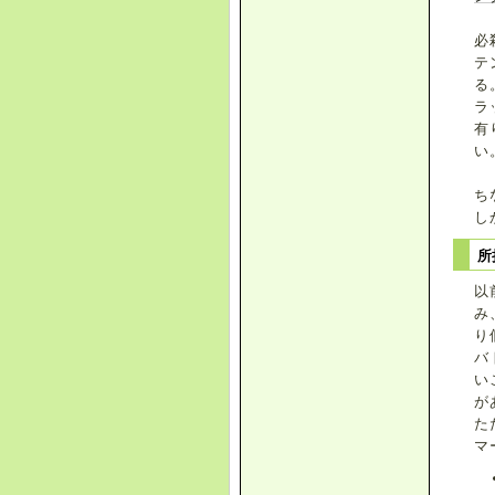
必
テ
る
ラ
有
い
ち
し
所
以
み
り
バ
い
が
た
マ