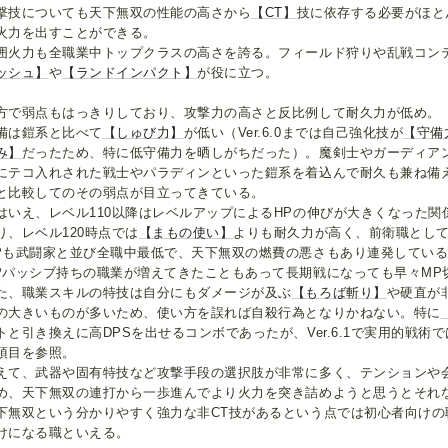
撃技についても天下無双の性能の高さから
【CT】
技に依存する必要がほと
火力を出すことができる。
囲火力も全職業中トップクラスの高さを誇る。フィールド狩りや乱戦コン
ッシュ】
や
【ランドインパクト】
が役に立つ。
方で弱点もはっきりしており、攻撃力の高さと反比例して耐久力が低め。
備は鎧系と比べて
【しゅび力】
が低い（Ver.6.0までは自己強化技が
【守備
み】
だったため、特に低守備力を晒しがちだった）。魔剣士やガーディアンに加
にテコ入れされた戦士やパラディンといった鎧系を着込んで耐久も兼ね備
と比較してのその弱点が目立ってきている。
はいえ、レベル110以降はレベルアップによるHPの伸びが大きくなった
り、レベル120時点では
【まもの使い】
よりも耐久力が高く、前衛職とし
Pも武闘家と並び全職中最低で、天下無双の燃費の悪さもあり連発してい
Pパッシブ持ちの職業が増えてきたこともあって長期戦になっても早々MP
た、職業スキルの特技は自分にもダメージが及ぶ
【もろば斬り】
や硬直が
の大きいものが多いため、使い方を誤れば自殺行為となりかねない。特に
トと引き換えに高DPSを出せるコンボであったが、Ver.6.1で実用的戦
項目を参照。
えて、武器や固有特技など攻撃手段の選択肢が非常に多く、テンションや
め、天下無双の連打から一歩進んでより火力を突き詰めようと思うとそれ
下無双という分かりやすく強力な非CT技があるという点では初心者向けの
けになる職といえる。