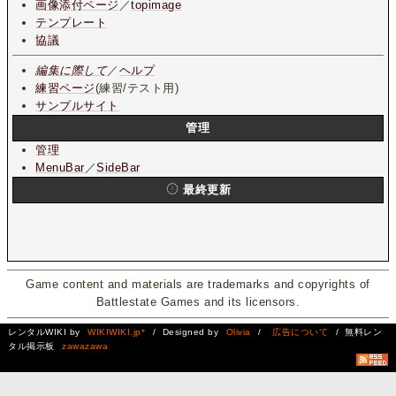
画像添付ページ
／
topimage
テンプレート
協議
編集に際して
／
ヘルプ
練習ページ
(練習/テスト用)
サンプルサイト
管理
管理
MenuBar
／
SideBar
最終更新
Game content and materials are trademarks and copyrights of
Battlestate Games and its licensors.
レンタルWIKI by
WIKIWIKI.jp*
/ Designed by
Olivia
/
広告について
/ 無料レン
タル掲示板
zawazawa