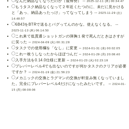
なんだ納品なくなったのか（復帰勢） --
2025-12-11 (木) 00:34:47
もうタスク納品なくなって２年近くたつのに、未だに見かける
と「あっ、納品あったっけ」ってなってしまう --
2025-11-29 (土)
14:48:57
6B43をBTRで送るとバグってんのかな。使えなくなる。 --
2025-11-13 (木) 06:14:50
これ来て低貫通ショットガンの弾胸１発で死んだときはさすが
に笑った --
2024-04-09 (火) 00:31:28
タスクでの使用欄を「なし」に変更 --
2024-01-31 (水) 00:02:05
これ一枚うしなったからほぼつんだ --
2024-01-29 (月) 20:08:40
入手方法を0.14.0仕様に更新 --
2024-01-23 (火) 02:23:18
プレパーレベル4でも出ないのですが何かタスクのクリアが必要
ですか？ --
2024-01-19 (金) 21:56:23
メカニックの交換とラグマンの交換が軒並み無くなっていまし
た。完全にプレパーレベル4だけになったみたいです。 --
2024-01-
15 (月) 08:08:06