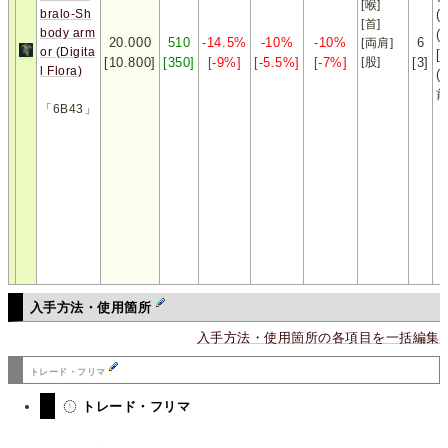
[喉]
bralo-Sh
(
[首]
body arm
(
20.000
510
-14.5%
-10%
-10%
6
[両肩]
or (Digita
[
[10.800]
[350]
[-9%]
[-5.5%]
[-7%]
[股]
[3]
l Flora)
(
「6B43」
入手方法・使用箇所
入手方法・使用箇所の各項目を一括編集
トレード・フリマ
トレード・フリマ