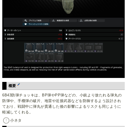
概要
6B43防弾チョッキは、BP弾やPP弾などの、小銃より放たれる弾丸の
防弾や、手榴弾の破片、地雷や近接武器などを防御するよう設計され
ており、戦闘中に弾丸が貫通した後の影響によるリスクも同じように
軽減してくれる。
小ネタ