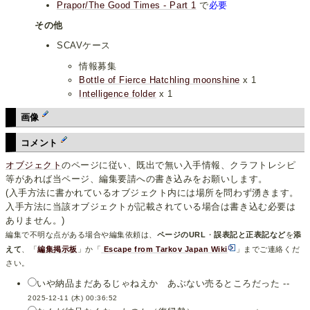
Prapor/The Good Times - Part 1
で
必要
その他
SCAVケース
情報募集
Bottle of Fierce Hatchling moonshine
x 1
Intelligence folder
x 1
画像
コメント
オブジェクト
のページに従い、既出で無い入手情報、クラフトレシピ
等があれば当ページ、編集要請への書き込みをお願いします。
(入手方法に書かれているオブジェクト内には場所を問わず湧きます。
入手方法に当該オブジェクトが記載されている場合は書き込む必要は
ありません。)
編集で不明な点がある場合や編集依頼は、
ページのURL
・
誤表記と正表記など
を
添
えて
、「
編集掲示板
」か「
Escape from Tarkov Japan Wiki
」までご連絡くだ
さい。
いや納品まだあるじゃねえか あぶない売るところだった --
2025-12-11 (木) 00:36:52