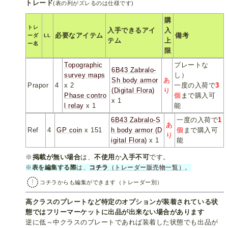
トレード
(表の列がズレるのは仕様です)
購
トレ
入手できるアイ
入
必要なアイテム
備考
ーダ
LL
テム
上
ー名
限
Topographic
プレートな
6B43 Zabralo-
survey maps
し）
Sh body armor
あ
Prapor
4
x 2
一度の入荷で
3
(Digital Flora)
り
Phase contro
個
まで購入可
x 1
l relay
x 1
能
6B43 Zabralo-S
一度の入荷で
1
あ
Ref
4
GP coin
x 151
h body armor (D
個
まで購入可
り
igital Flora)
x 1
能
※
掲載が無い場合
は、
不使用
か
入手不可
です。
※
表を編集する際
は、
コチラ
（トレーダー販売物一覧）
。
コチラからも編集ができます（トレーダー別）
高クラスのプレートなど特定のオプションが装着されている状
態ではフリーマーケットに出品が出来ない場合があります
逆に低～中クラスのプレートであれば装着した状態でも出品が