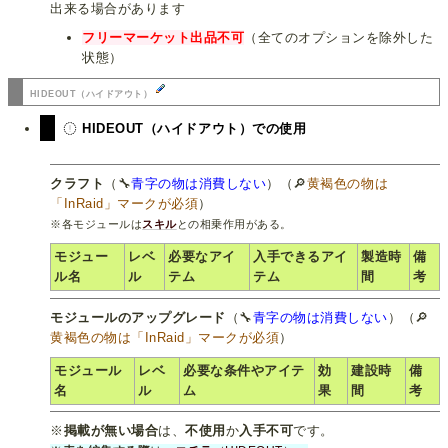
出来る場合があります
フリーマーケット出品不可
（全てのオプションを除外した
状態）
HIDEOUT（ハイドアウト）
HIDEOUT（ハイドアウト）での使用
クラフト
（🔧
青字の物は消費しない
）（🔎
黄褐色の物は
「InRaid」マークが必須
）
※各モジュールは
スキル
との相乗作用がある。
モジュー
レベ
必要なアイ
入手できるアイ
製造時
備
ル名
ル
テム
テム
間
考
モジュールのアップグレード
（🔧
青字の物は消費しない
）（🔎
黄褐色の物は「InRaid」マークが必須
）
モジュール
レベ
必要な条件やアイテ
効
建設時
備
名
ル
ム
果
間
考
※
掲載が無い場合
は、
不使用
か
入手不可
です。