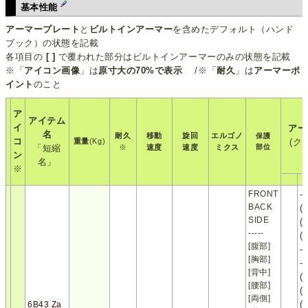
基本性能
アーマープレート
と
ビルトインアーマー
を含めたデフォルト（ハンド
ブック）の状態を記載
各項目の
[ ]
で覆われた部分はビルトインアーマーのみの状態を記載
※「
アイコン画像
」は
原寸大の70%で表示
/※「
耐久
」は
アーマーポ
イント
のこと
ア
アイテム
イ
アー
名
耐久
移動
旋回
エルゴノ
保護
コ
重量
(Kg)
(ク
「短縮
※
速度
速度
ミクス
部位
ン
名」
※
FRONT
BACK
(
SIDE
(
-----
(
[腹部]
--
[胸部]
-
[背中]
(
[腰部]
(
[両側]
(
6B43 Za