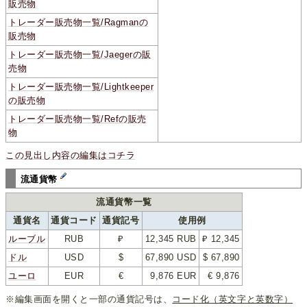
販売物
トレーダー販売物一覧/Ragmanの
販売物
トレーダー販売物一覧/Jaegerの販
売物
トレーダー販売物一覧/Lightkeeper
の販売物
トレーダー販売物一覧/Refの販売
物
この見出し内容の編集はコチラ
流通貨幣
流通貨幣一覧
通貨名
通貨コード
通貨記号
使用例
ルーブル
RUB
₽
12,345 RUB
₽ 12,345
ドル
USD
$
67,890 USD
$ 67,890
ユーロ
EUR
€
9,876 EUR
€ 9,876
※編集画面を開くと一部の通貨記号は、
コード化（英文字と英数字）