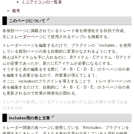
ミニアイコンの一覧表
備考
このページについて
各個別ページに掲載されているトレード表を簡便化する目的で作成。
主に
トレーダー
ページにて使用されるテンプレを掲載する。
トレーダーページを編集するだけで、プラグインの「includex」を使用
している個別ページの表も自動的に変更がなされるようにする。
例えばAアイテムを手に入れるのに、Bアイテム・Cアイテム・Dアイテ
ムが必要であったが、新たにEアイテムが必要になるとする。
そうすると表の編集をする際に「A・B・C・D・E」の５ページ分の表
を編集する必要があるので、作業量が増えてしまう。
そこに、includexのプラグインを導入することで、トレーダーページの
表を編集するだけで、自動的に「A・B・C・D・E」の５ページ分の表
も更新されるので作業の簡便化が図れる。
トレーダーが販売しているアイテムを表に打ち込む作業が大変ではあ
りますがね....
includex用の表と文章
トレーダー関連の各ページに使用している「#includex」プラグインを
使用するにあたって、元となる表や文章が点在していると混乱や編集