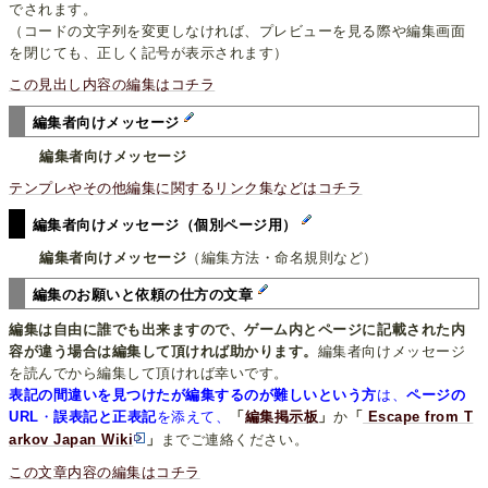
でされます。
（コードの文字列を変更しなければ、プレビューを見る際や編集画面
を閉じても、正しく記号が表示されます）
この見出し内容の編集はコチラ
編集者向けメッセージ
編集者向けメッセージ
テンプレやその他編集に関するリンク集などはコチラ
編集者向けメッセージ（個別ページ用）
編集者向けメッセージ
（編集方法・命名規則など）
編集のお願いと依頼の仕方の文章
編集は自由に誰でも出来ますので、ゲーム内とページに記載された内
容が違う場合は編集して頂ければ助かります。
編集者向けメッセージ
を読んでから編集して頂ければ幸いです。
表記の間違いを見つけたが編集するのが難しいという方
は、
ページの
URL
・
誤表記と正表記
を添えて、
「
編集掲示板
」
か
「
Escape from T
arkov Japan Wiki
」
までご連絡ください。
この文章内容の編集はコチラ