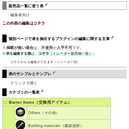
販売品一覧に使う表
編集者向け
この内容の編集はコチラ
個別ページで表を抽出するプラグインの編集に関する文章
※
掲載が無い場合
は、
不使用
か
入手不可
です。
※
表を編集する際
は、
コチラ
（トレーダー販売物一覧）
。
コチラからも編集ができます（トレーダー別）
表のサンプルとテンプレ
クリックで開く
カテゴリの一覧表
◇
Barter items（交換用アイテム）
Others（その他）
Building materials（建築資材）