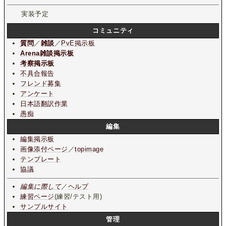
実装予定
コミュニティ
質問
／
雑談
／
PvE掲示板
Arena雑談掲示板
考察掲示板
不具合報告
フレンド募集
アンケート
日本語翻訳作業
愚痴
編集
編集掲示板
画像添付ページ
／
topimage
テンプレート
協議
編集に際して
／
ヘルプ
練習ページ
(練習/テスト用)
サンプルサイト
管理