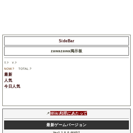
SideBar
zawazawa掲示板
T.
?
Y.
?
NOW.
?
TOTAL.
?
最新
人気
今日人気
📌
Wiki利用にあたって
最新ゲームバージョン
Ver1.1.0.0.46657