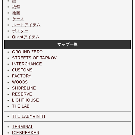
鍵
紙幣
地図
ケース
ルートアイテム
ポスター
Questアイテム
マップ一覧
GROUND ZERO
STREETS OF TARKOV
INTERCHANGE
CUSTOMS
FACTORY
WOODS
SHORELINE
RESERVE
LIGHTHOUSE
THE LAB
THE LABYRINTH
TERMINAL
ICEBREAKER