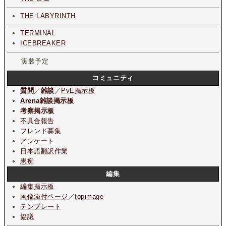
THE LABYRINTH
TERMINAL
ICEBREAKER
実装予定
コミュニティ
質問
／
雑談
／
PvE掲示板
Arena雑談掲示板
考察掲示板
不具合報告
フレンド募集
アンケート
日本語翻訳作業
愚痴
編集
編集掲示板
画像添付ページ
／
topimage
テンプレート
協議