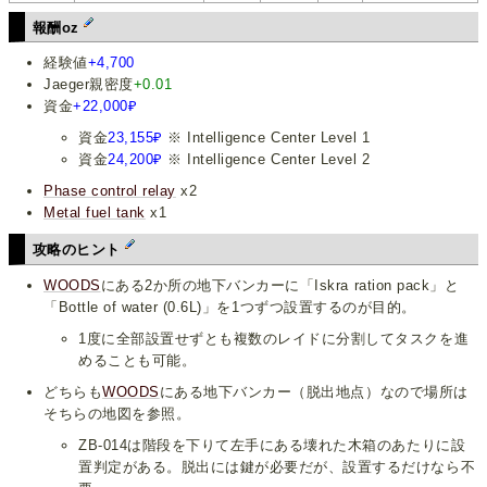
報酬oz
経験値
+4,700
Jaeger親密度
+0.01
資金
+22,000₽
資金
23,155₽
※ Intelligence Center Level 1
資金
24,200₽
※ Intelligence Center Level 2
Phase control relay
x2
Metal fuel tank
x1
攻略のヒント
WOODS
にある2か所の地下バンカーに「Iskra ration pack」と
「Bottle of water (0.6L)」を1つずつ設置するのが目的。
1度に全部設置せずとも複数のレイドに分割してタスクを進
めることも可能。
どちらも
WOODS
にある地下バンカー（脱出地点）なので場所は
そちらの地図を参照。
ZB-014は階段を下りて左手にある壊れた木箱のあたりに設
置判定がある。脱出には鍵が必要だが、設置するだけなら不