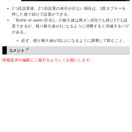
1つ目設置後、2つ目設置の表示が出ない場合は、1度タブキーを
押した後で続けて設置ができる。
「Bottle of water (0.6L)」の耐久値は満タン(60)でも残り1でも設
置できるが、残り耐久値が1になるように消費すると消滅するバグ
がある。
必ず、残り耐久値が2以上になるように調整して飲むこと。
コメント
情報提供や編集にご協力をよろしくお願いします。