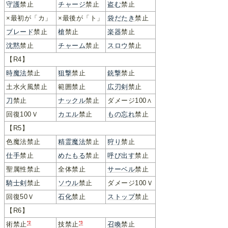
守護
禁止
チャージ
禁止
盗む
禁止
×最初が「カ」
×最後が「ト」
袋だたき
禁止
ブレード
禁止
槍
禁止
楽器
禁止
沈黙
禁止
チャーム
禁止
スロウ
禁止
【R4】
時魔法
禁止
狙撃
禁止
銃撃
禁止
土水火風禁止
範囲禁止
広刃剣
禁止
刀
禁止
ナックル
禁止
ダメージ100∧
回復100Ｖ
カエル
禁止
もの忘れ
禁止
【R5】
色魔法禁止
精霊魔法
禁止
狩り
禁止
仕手
禁止
めたもる
禁止
呼び出す
禁止
聖属性禁止
全体禁止
サーベル
禁止
騎士剣
禁止
ソウル
禁止
ダメージ100Ｖ
回復50Ｖ
石化
禁止
ストップ
禁止
【R6】
*2
*3
召喚
禁止
術禁止
技禁止