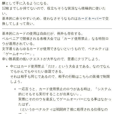
酬として手に入るようになる。
12枚までしか持てないので、役立ちそうな状況なら積極的に使いた
い。
基本的に余りやすいため、使わなさそうなものは
カードキーパー
で交
換してしまって良い。
基本的にカードの使用は自由だが、例外も存在する。
ベルベニアで開催される各種大会では「カード使用禁止」なる特別ロ
ウが適用されている。
文字通りあらゆるカードが使用できないというもので、ペナルティは
「ゲームオーバー」。
幸い難易度の低いクエストが大半なので、普通にクリアしよう。
中にはカード使用禁止「だけ」という大会まである。なのでなん
でもかんでもやりたい放題できる。
それは相手も同じであるので、相手の行動はこちらの装備で制限
しよう。
一応言うと、カード使用禁止のロウがある時は、『システム
的にそもそも実行することが出来ない』。
実際にそのロウを違反してゲームオーバーになる事はなかっ
たはず。
（というかペナルティは戦闘終了後に処理される仕様なの