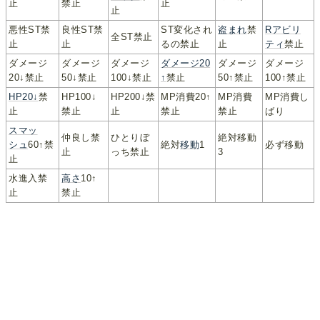
止
禁止
止
止
悪性ST禁
良性ST禁
ST変化され
盗まれ
禁
Rアビリ
全ST禁止
止
止
るの禁止
止
ティ
禁止
ダメージ
ダメージ
ダメージ
ダメージ20
ダメージ
ダメージ
20↓禁止
50↓禁止
100↓禁止
↑
禁止
50↑禁止
100↑禁止
HP20↓
禁
HP100↓
HP200↓禁
MP消費20↑
MP消費
MP消費し
止
禁止
止
禁止
禁止
ばり
スマッ
仲良し禁
ひとりぼ
絶対移動
シュ
60↑禁
絶対
移動
1
必ず移動
止
っち禁止
3
止
水進入禁
高さ
10↑
止
禁止