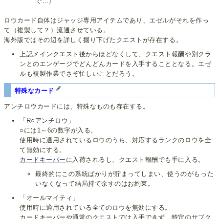
で…）
ロウカード自体はジャッジ専用アイテムであり、エゼルがそれを作っ
て（複製して？）流通させている。
海外版ではその辺を詳しく掘り下げたクエストが存在する。
上記メインクエスト後からほどなくして、クエスト報酬や別クラ
ンとのエンゲージでどんどんカードを入手することとなる。エゼ
ルも複製作業でさぞ忙しいことだろう。
特殊なカード
アンチロウカードには、特殊なものも存在する。
「R○アンチロウ」
○には1～6の数字が入る。
使用時に適用されているロウのうち、対応するランクのロウを全
て無効にする。
カードキーパー
に入荷されるし、クエスト報酬でも手に入る。
最終的にこの系統ばかりが貯まってしまい、使うのがもった
いなくなって結局持て余すのはお約束。
「オールマイティ」
使用時に適用されている全てのロウを無効にする。
カードキーパーや通常のクエストでは入手できず、特定のサブク