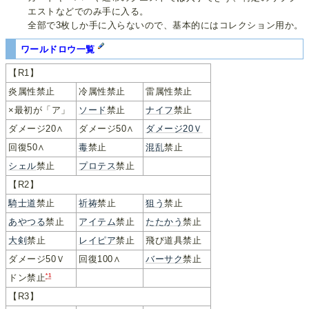
エストなどでのみ手に入る。
全部で3枚しか手に入らないので、基本的にはコレクション用か。
ワールドロウ一覧
【R1】
炎属性禁止
冷属性禁止
雷属性禁止
×最初が「ア」
ソード
禁止
ナイフ
禁止
ダメージ20∧
ダメージ50∧
ダメージ20Ｖ
回復50∧
毒
禁止
混乱
禁止
シェル
禁止
プロテス
禁止
【R2】
騎士道
禁止
祈祷
禁止
狙う
禁止
あやつる
禁止
アイテム
禁止
たたかう
禁止
大剣
禁止
レイピア
禁止
飛び道具禁止
ダメージ50Ｖ
回復100∧
バーサク
禁止
*1
ドン禁止
【R3】