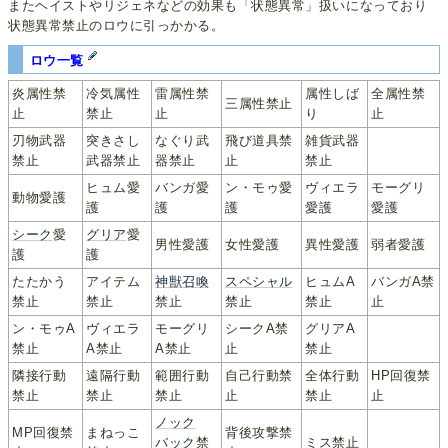
またヘイストやリジェネなどの効果も「状態異常」扱いになっており
状態異常禁止のロウに引っかかる。
ロウ一覧
炎属性禁
冷気属性
雷属性禁
属性しば
全属性禁
三属性禁止
止
禁止
止
り
止
刃物武器
突きさし
なぐり武
飛び道具禁
雑貨武器
禁止
武器禁止
器禁止
止
禁止
ヒュム愛
バンガ愛
ン・モゥ愛
ヴィエラ
モーグリ
動物愛護
護
護
護
愛護
愛護
シーク
愛
グリア
愛
男性愛護
女性愛護
異性愛護
弱者愛護
護
護
たたかう
アイテム
神獣召喚
スペシャル
ヒュムA
バンガA禁
禁止
禁止
禁止
禁止
禁止
止
ン・モゥA
ヴィエラ
モーグリ
シークA禁
グリアA
禁止
A禁止
A禁止
止
禁止
隣接行動
遠隔行動
範囲行動
自己行動禁
全体行動
HP回復禁
禁止
禁止
禁止
止
禁止
止
ノック
MP回復禁
まねっこ
背後攻撃禁
バック
禁
ミス禁止