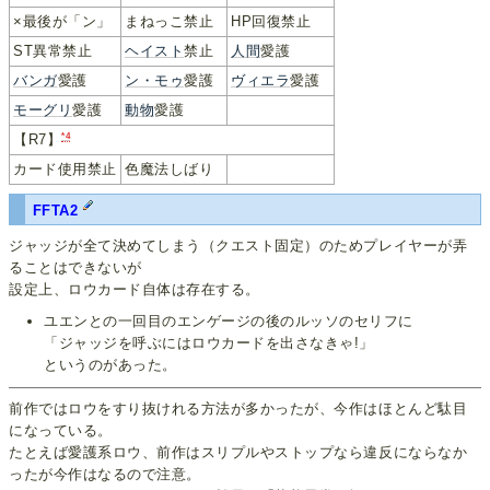
×最後が「ン」
まねっこ禁止
HP回復禁止
ST異常禁止
ヘイスト
禁止
人間
愛護
バンガ
愛護
ン・モゥ
愛護
ヴィエラ
愛護
モーグリ
愛護
動物
愛護
*4
【R7】
カード使用禁止
色魔法しばり
FFTA2
ジャッジが全て決めてしまう（クエスト固定）のためプレイヤーが弄
ることはできないが
設定上、ロウカード自体は存在する。
ユエンとの一回目のエンゲージの後のルッソのセリフに
「ジャッジを呼ぶにはロウカードを出さなきゃ!」
というのがあった。
前作ではロウをすり抜けれる方法が多かったが、今作はほとんど駄目
になっている。
たとえば愛護系ロウ、前作はスリプルやストップなら違反にならなか
ったが今作はなるので注意。