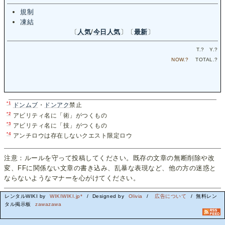
規制
凍結
〔
人気
/
今日人気
〕〔
最新
〕
T.
?
Y.
?
NOW.
?
TOTAL.
?
*1
ドンムブ
・
ドンアク
禁止
*2
アビリティ名に「術」がつくもの
*3
アビリティ名に「技」がつくもの
*4
アンチロウは存在しないクエスト限定ロウ
注意：ルールを守って投稿してください。既存の文章の無断削除や改
変、FFに関係ない文章の書き込み、乱暴な表現など、他の方の迷惑と
ならないようなマナーを心がけてください。
レンタルWIKI by
WIKIWIKI.jp*
/ Designed by
Olivia
/
広告について
/ 無料レン
タル掲示板
zawazawa