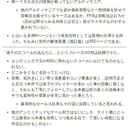
唯一？
ラスボス
の情報が載ってないアルティマニア。
他のアルティマニアでも姿や最終形態など一部情報を伏せて
攻略法を載せているケースはあるが、FF8は攻略法はおろか
（読めば察せられる内容とは言え）誰がラスボスなのかすら
書かれていない。
とはいえ全480ページという発売当時としては異例の分厚さを誇
った。ちなみに前作の
解体真書（改訂版）
は352ページである。
「迷子のスコールのあなたに」というフレーズのCMは結構ウケた。
エンディング
で元の時代に帰れないスコールにかけてるのかもし
れない。
どこかをぐるぐる回ってたっけな。
実際、気付きにくい寄り道要素やコンプ要素が多く、説明不足さ
も目立つ本作では迷子のプレイヤーが多かった事が想像に難くな
く、それらを丁寧にフォローしている本書は世の多くの攻略本の
中でも親和性や需要が非常に高かった事だろう。
爆発的なセールス結果もその辺に起因していると思われる。
後のアンリミテッドなゲーム程ではないにしろ、ライト層にとっ
ては最初から本書を併用しつつ進める位で、丁度いい按配になる
作品なのかもしれない。