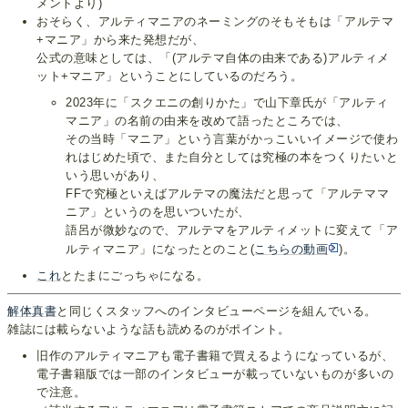
メントより)
おそらく、アルティマニアのネーミングのそもそもは「アルテマ
+マニア」から来た発想だが、
公式の意味としては、「(アルテマ自体の由来である)アルティメ
ット+マニア」ということにしているのだろう。
2023年に「スクエニの創りかた」で山下章氏が「アルティ
マニア」の名前の由来を改めて語ったところでは、
その当時「マニア」という言葉がかっこいいイメージで使わ
れはじめた頃で、また自分としては究極の本をつくりたいと
いう思いがあり、
FFで究極といえばアルテマの魔法だと思って「アルテママ
ニア」というのを思いついたが、
語呂が微妙なので、アルテマをアルティメットに変えて「ア
ルティマニア」になったとのこと(
こちらの動画
)。
これ
とたまにごっちゃになる。
解体真書
と同じくスタッフへのインタビューページを組んでいる。
雑誌には載らないような話も読めるのがポイント。
旧作のアルティマニアも電子書籍で買えるようになっているが、
電子書籍版では一部のインタビューが載っていないものが多いの
で注意。