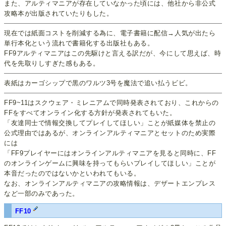
また、アルティマニアが存在していなかった頃には、他社から非公式
攻略本が出版されていたりもした。
現在では紙面コストを削減する為に、電子書籍に配信→人気が出たら
単行本化という流れで書籍化する出版社もある。
FF9アルティマニアはこの先駆けと言える訳だが、今にして思えば、時
代を先取りしすぎた感もある。
表紙はカーゴシップで黒のワルツ3号を魔法で追い払うビビ。
FF9~11はスクウェア・ミレニアムで同時発表されており、これからの
FFをすべてオンライン化する方針が発表されてもいた。
「友達同士で情報交換してプレイしてほしい」ことが紙媒体を禁止の
公式理由ではあるが、オンラインアルティマニアとセットのため実際
には
「FF9プレイヤーにはオンラインアルティマニアを見ると同時に、FF
のオンラインゲームに興味を持ってもらいプレイしてほしい」ことが
本音だったのではないかといわれてもいる。
なお、オンラインアルティマニアの攻略情報は、デザートエンプレス
など一部のみであった。
FF10