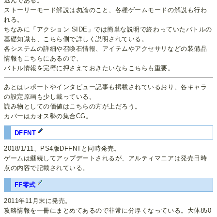
込んである。
ストーリーモード解説は勿論のこと、各種ゲームモードの解説も行わ
れる。
ちなみに「アクション SIDE」では簡単な説明で終わっていたバトルの
基礎知識も、こちら側で詳しく説明されている。
各システムの詳細や召喚石情報、アイテムやアクセサリなどの装備品
情報もこちらにあるので、
バトル情報を完璧に押さえておきたいならこちらも重要。
あとはレポートやインタビュー記事も掲載されているおり、各キャラ
の設定原画も少し載っている。
読み物としての価値はこちらの方が上だろう。
カバーはカオス勢の集合CG。
DFFNT
2018/1/11、PS4版DFFNTと同時発売。
ゲームは継続してアップデートされるが、アルティマニアは発売日時
点の内容で記載されている。
FF零式
2011年11月末に発売。
攻略情報を一冊にまとめてあるので非常に分厚くなっている。大体850