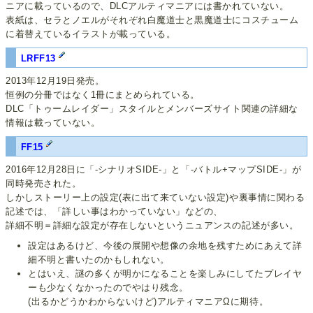
ニアに載っているので、DLCアルティマニアには書かれていない。
表紙は、セラとノエルがそれぞれ白魔道士と黒魔道士にコスチューム
に着替えているイラストが載っている。
LRFF13
2013年12月19日発売。
恒例の分冊ではなく1冊にまとめられている。
DLC「トゥームレイダー」スタイルとメンバーズサイト関連の詳細な
情報は載っていない。
FF15
2016年12月28日に「-シナリオSIDE-」と「-バトル+マップSIDE-」が
同時発売された。
しかしストーリー上の設定(表に出て来ていない設定)や裏事情に関わる
記述では、「詳しい事はわかっていない」などの、
詳細不明＝詳細な設定が存在しないというニュアンスの記述が多い。
設定はあるけど、今後の展開や想像の余地を残すためにあえて詳
細不明と書いたのかもしれない。
とはいえ、謎の多くが明かになることを楽しみにしてたプレイヤ
ーも少なくなかったのでやはり残念。
(出るかどうかわからないけど)アルティマニアΩに期待。