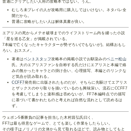
普通にクリアしたい人用の攻略本ではない。うん。
むしろ未プレイの人が攻略用に購入してはいけない。ネタバレ全
開だから。
普通に攻略がしたい人は解体真書が良い。
エアリスの死からメテオ破壊までのライフストリーム内を綴った小説
「星を巡る乙女」が掲載されている。
7本編で亡くなったキャラクターが勢ぞろい(でもないが)。結構おもし
ろい。おススメ。
著者は
ベントスタッフ
攻略本の掲載小説でお馴染みの
ベニー松山
氏。大のエアリスファンを自称する氏だけにエアリスと本編で絡
みの無かったキャラとの掛け合い、心理描写、本編とのリンクな
ど気合が読み取れる。
CCFF7
発売前に出版されたものだが、そちらに先駆けてエアリス
とザックスのやり取りを描いているのも興味深い。流石にCCFF7
を考慮してしまうと違和感は否めないが、FF7本編時点での描写
に基づいて書かれたものと考えれば自然な流れとして読めるは
ず。
ウェポン5番勝負の記事を担当した木村昌弘氏曰く、
FF7は最も得意なゲームで、とても楽しく作業をしたらしい。
その様子はノリノリの文体から見て取れるほどで、読み物としてもと