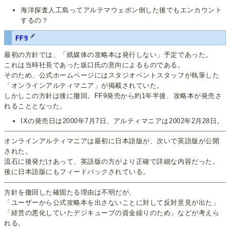
海洋探査人工島ってアルテマウェポン倒した後でもエンカウント
するの？
FF9
最初の方針では、「紙媒体の攻略本は発行しない」予定であった。
これは当時社長であった坂口氏の意向によるものである。
そのため、公式ホームページにはスタジオベントスタッフが執筆した
「オンラインアルティマニア」が掲載されていた。
しかしこの方針は後に撤回。FF9発売から約1年半後、攻略本が発売さ
れることとなった。
IXの発売日は2000年7月7日、アルティマニアは2002年2月28日。
オンラインアルティマニアは最初に日本語版が、次いで英語版が公開
された。
流石に後発だけあって、英語版の方がより正確で詳細な内容だった。
後に日本語版にもフィードバックされている。
方針を撤回した確固たる理由は不明だが、
「ユーザーから公式攻略本を出さないことに対して反対意見が出た」
「経営の悪化していたデジキューブの資金繰りのため」などが考えら
れる。