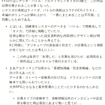
FF10ではシナリオ・バトル・アルティマニアオメガの3冊と、この作品
以降分冊されることが多くなった。
シナリオの表紙はティーダ、バトルの表紙はユウナのCGイラスト。
本編のボリュームが膨れ上がり、「一冊にまとめることは不可能」と
判断したためである。
とはいえ、訓練場モンスターのデータを「バトル」で簡略化して
「オメガ」で詳細に掲載していたり、
従来は載せていなかった設定資料的な内容(特にデザイン画)が明
らかに増えていたことから考えても、
9と同様に「デジキューブの資金繰り目当て」の分冊化という側面
が全くなかったとは考えにくい。
この件は各所で「水増しだ」と非難を浴びたが、結局現在も
一部作品はこのスタイルで発行されている。
まあアルティマニア以前から「基礎知識編・完全攻略編」などの
分け方もあったり、
データ系・ストーリー攻略系の分け方は、ドラクエシリーズの攻
略本でも用いられていたりと、
大作RPGともなると案外普通のことだったりするのかもしれな
い。
分冊タイプの攻略本で、攻略情報以外のインタビューや設定
画を載せた例は過去にあまり無いと思うが…。