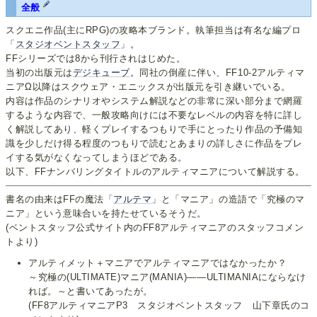
全般
スクエニ作品(主にRPG)の攻略本ブランド。執筆担当は有名な編プロ
「
スタジオベントスタッフ
」。
FFシリーズでは8から刊行されはじめた。
当初の出版元は
デジキューブ
。同社の倒産に伴い、FF10-2アルティマ
ニアΩ以降はスクウェア・エニックスが出版元を引き継いでいる。
内容は作品のシナリオやシステム解説などの非常に深い部分まで網羅
するような内容で、一般攻略向けには不要なレベルの内容を特に詳し
く解説してあり、軽くプレイするつもりで手にとったり作品の予備知
識を少しだけ得る程度のつもりで読むとあまりの詳しさに作品をプレ
イする気がなくなってしまうほどである。
以下、FFナンバリングタイトルのアルティマニアについて解説する。
書名の由来はFFの魔法「
アルテマ
」と「マニア」の造語で「究極のマ
ニア」という意味合いを持たせているそうだ。
(ベントスタッフ公式サイト内のFF8アルティマニアのスタッフコメン
トより)
アルティメット＋マニアでアルティマニアではなかったか？
～究極の(ULTIMATE)マニア(MANIA)――ULTIMANIAにならなけ
れば。～と書いてあったが。
(FF8アルティマニアP3 スタジオベントスタッフ 山下章氏のコ