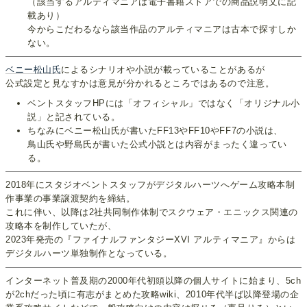
（該当するアルティマニアは電子書籍ストアでの商品説明文に記
載あり）
今からこだわるなら該当作品のアルティマニアは古本で探すしか
ない。
ベニー松山氏
によるシナリオや小説が載っていることがあるが
公式設定と見なすかは意見が分かれるところではあるので注意。
ベントスタッフHPには「オフィシャル」ではなく「オリジナル小
説」と記されている。
ちなみにベニー松山氏が書いたFF13やFF10やFF7の小説は、
鳥山氏や野島氏が書いた公式小説とは内容がまったく違ってい
る。
2018年にスタジオベントスタッフがデジタルハーツへゲーム攻略本制
作事業の事業譲渡契約を締結。
これに伴い、以降は2社共同制作体制でスクウェア・エニックス関連の
攻略本を制作していたが、
2023年発売の『ファイナルファンタジーXVI アルティマニア』からは
デジタルハーツ単独制作となっている。
インターネット普及期の2000年代初頭以降の個人サイトに始まり、5ch
が2chだった頃に有志がまとめた攻略wiki、2010年代半ば以降登場の企