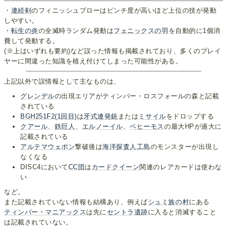
・
連続剣
のフィニッシュブローはピンチ度が高いほど上位の技が発動
しやすい。
・
転生の炎
の全滅時ランダム発動は
フェニックスの羽
を自動的に1個消
費して発動する。
(※上はいずれも要約)など誤った情報も掲載されており、多くのプレイ
ヤーに間違った知識を植え付けてしまった可能性がある。
上記以外で誤情報として主なものは、
グレンデル
の出現エリアがティンバー・ロスフォールの森と記載
されている
BGH251F2(1回目)
は
牙式連発銃
または
ミサイル
をドロップする
クアール
、
鉄巨人
、
エルノーイル
、
ベヒーモス
の最大HPが過大に
記載されている
アルテマウェポン
撃破後は
海洋探査人工島
のモンスターが出現し
なくなる
DISC4において
CC団
は
カードクイーン
関連のレアカードは使わな
い
など。
また記載されていない情報も結構あり、例えば
シュミ族の村
にある
ティンバー・マニアックス
は先に
セントラ遺跡
に入ると消滅すること
は記載されていない。