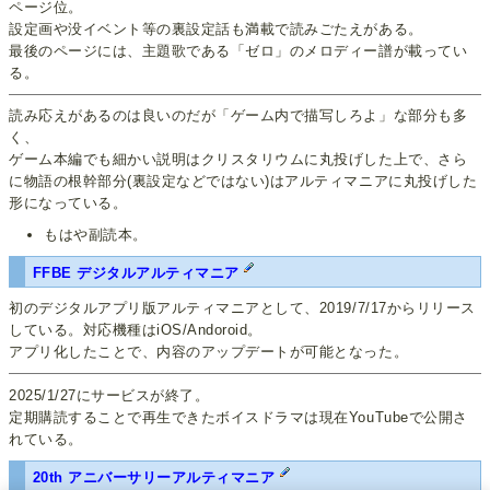
ページ位。
設定画や没イベント等の裏設定話も満載で読みごたえがある。
最後のページには、主題歌である「ゼロ」のメロディー譜が載ってい
る。
読み応えがあるのは良いのだが「ゲーム内で描写しろよ」な部分も多
く、
ゲーム本編でも細かい説明はクリスタリウムに丸投げした上で、さら
に物語の根幹部分(裏設定などではない)はアルティマニアに丸投げした
形になっている。
もはや副読本。
FFBE デジタルアルティマニア
初のデジタルアプリ版アルティマニアとして、2019/7/17からリリース
している。対応機種はiOS/Andoroid。
アプリ化したことで、内容のアップデートが可能となった。
2025/1/27にサービスが終了。
定期購読することで再生できたボイスドラマは現在YouTubeで公開さ
れている。
20th アニバーサリーアルティマニア