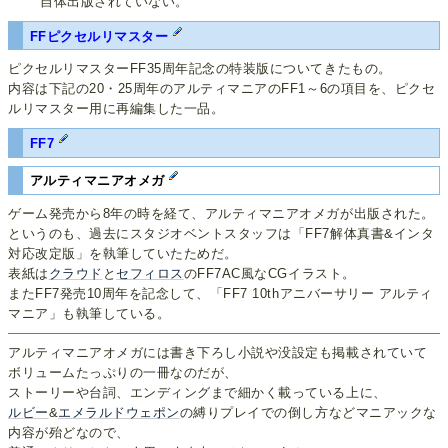
自体出版されていない。
FFピクセルリマスター
ピクセルリマスターFF35周年記念の特装版についてきたもの。
内容は下記の20・25周年のアルティマニアのFF1～6の項目を、ピクセ
ルリマスター用に再編集した一品。
FF7
アルティマニアオメガ
ゲーム発売から8年の時を経て、アルティマニアオメガが出版された。
というのも、過去にスタジオベントスタッフは「FF7解体真書&インタ
対応改定版」を執筆していたためだ。
表紙は
クラウド
と
セフィロス
のFF7AC風なCGイラスト。
またFF7発売10周年を記念して、「FF7 10thアニバーサリー アルティ
マニア」も執筆している。
アルティマニアオメガには書き下ろし小説や没設定も掲載されていて
ボリュームたっぷりの一冊なのだが、
ストーリーや台詞、エンディングまで細かく載っている上に、
ルビー
&
エメラルドウェポン
の縛りプレイでの倒し方などマニアックな
内容が殆どなので、