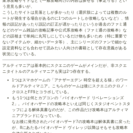
業系攻略サイトなどで一般攻略向けの内容は探せる（事足りる）とい
う意見も多いが、
こうしたサイトは見落としが多かったり（選択肢によっては複数のル
ートが発生する場合があるのに1つのルートしか攻略しないなど）、情
報の誤記があったり誤記の訂正が遅かったりというか過去のファミ通
などのゲーム雑誌の攻略記事や公式系攻略本（ファミ通の攻略本）な
どの誤植まで単純に丸写しにしているだけ物も多いため（特に重要で
ないアイテムや、細かいデータ等）、主にシリーズのファンで細かな
設定資料なども合わせて読みたい人向けの書籍として存在意義がある
状況になっている。
アルティマニアは基本的にスクエニのゲームがメインだが、非スクエ
ニタイトルのアルティマニアも実は2つ存在する。
1つはスマホゲームの「アナザーエデン 時空を超える猫」のワー
ルドアルティマニア。こちらのゲームは後にスクエニのクロノ・
クロスとFF9とコラボしている。
もう1つは何とカプコンの「バイオハザード リベレーションズ
2」。バイオハザードの攻略本といえば同じくスタジオベントスタ
ッフによる解体真書なのだが、この作品だけ攻略本はアルティマ
ニアブランドになっている。
なお後に発売されたバイオハザード7の攻略本は解体真書に戻った
が、8にあたるバイオハザード ヴィレッジ以降はそもそも攻略本