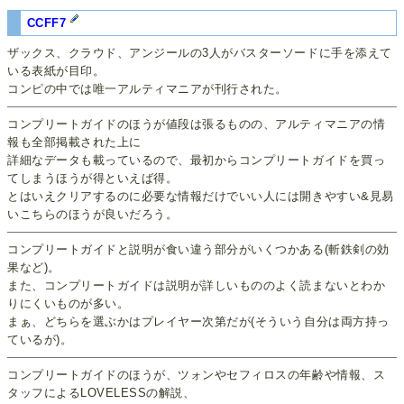
CCFF7
ザックス、クラウド、アンジールの3人がバスターソードに手を添えて
いる表紙が目印。
コンピの中では唯一アルティマニアが刊行された。
コンプリートガイドのほうが値段は張るものの、アルティマニアの情
報も全部掲載された上に
詳細なデータも載っているので、最初からコンプリートガイドを買っ
てしまうほうが得といえば得。
とはいえクリアするのに必要な情報だけでいい人には開きやすい&見易
いこちらのほうが良いだろう。
コンプリートガイドと説明が食い違う部分がいくつかある(斬鉄剣の効
果など)。
また、コンプリートガイドは説明が詳しいもののよく読まないとわか
りにくいものが多い。
まぁ、どちらを選ぶかはプレイヤー次第だが(そういう自分は両方持っ
ているが)。
コンプリートガイドのほうが、ツォンやセフィロスの年齢や情報、ス
タッフによるLOVELESSの解説、