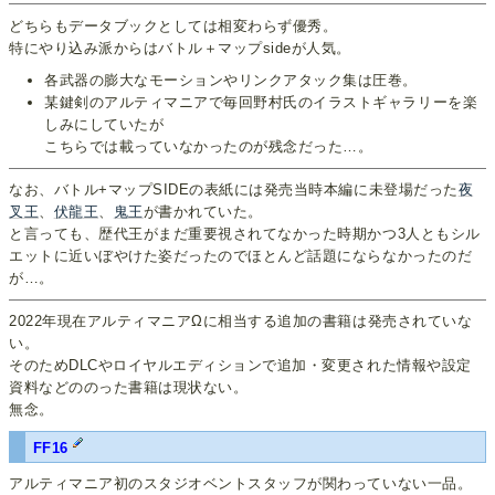
どちらもデータブックとしては相変わらず優秀。
特にやり込み派からはバトル＋マップsideが人気。
各武器の膨大なモーションやリンクアタック集は圧巻。
某鍵剣のアルティマニアで毎回野村氏のイラストギャラリーを楽
しみにしていたが
こちらでは載っていなかったのが残念だった…。
なお、バトル+マップSIDEの表紙には発売当時本編に未登場だった
夜
叉王
、
伏龍王
、
鬼王
が書かれていた。
と言っても、歴代王がまだ重要視されてなかった時期かつ3人ともシル
エットに近いぼやけた姿だったのでほとんど話題にならなかったのだ
が…。
2022年現在アルティマニアΩに相当する追加の書籍は発売されていな
い。
そのためDLCやロイヤルエディションで追加・変更された情報や設定
資料などののった書籍は現状ない。
無念。
FF16
アルティマニア初のスタジオベントスタッフが関わっていない一品。