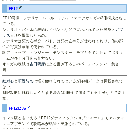
FF12
FF10同様、シナリオ・バトル・アルティマニアオメガの3冊構成となっ
ている。
シナリオ・バトルの表紙はイベントなどで展示されていた等身大
ガブ
ラス
人形を撮影したもの。
シナリオは顔の右半分、バトルは顔の左半分が使われており、他の部
位の写真は章扉で使われている。
設定、マップ、トレジャー、モンスター、モブと全てにおいてボリュ
ームが多く分冊化も仕方ない。
オメガの表紙は
吉田明彦
による書き下ろしのパーティメンバー集合
図。
敵対心
と
順番待ち
は軽く触れられてはいるが詳細データは掲載されて
ない。
制限攻略に挑戦しようとする場合は3冊全て揃えても不十分なので要注
意。
FF12IZJS
インタ版ともいえる「FF12ゾディアックジョブシステム」もアルティ
マニアブランドで攻略本が執筆・出版されている。