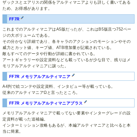
ザックスとエアリスの関係をアルティマニアよりも詳しく書いてある
ため、お得感があります。
FF7R
これまでのアルティマニアはA5版だったが、これはB5版且つ752ペー
ジの大ボリュームである。
その分かなり詳細であり、各キャラのアクションのモーションやその
威力とカット値、キープ値、ATB増加量が記載されている。
敵もすべてのデータや行動が詳細に書かれている。
アートギャラリーや設定資料なども載っているが少な目で、残りはメ
モリアルアルティマニアに譲った。
FF7R メモリアルアルティマニア
A4判で絵コンテや設定資料、インタビュー等が載っている。
従来のアルティマニアΩと言ったところ。
FF7R メモリアルアルティマニアプラス
メモリアルアルティマニアで載ってない要素やインターグレードの設
定資料が載った追補編。
インターミッション攻略もあるが、本編アルティマニアと比べると本
当に簡素。