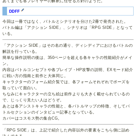
あくまでも各プレイヤーの解釈に任せる方針のようだ。
DDFF
今回は一冊ではなく、バトルとシナリオを分けた2冊で発売された。
バトル編は「アクション SIDE」、シナリオは「RPG SIDE」となって
いる。
「アクション SIDE」はその名の通り、ディシディアにおけるバトルの
解説を行っている。
簡単な操作説明の後は、350ページを超える各キャラの性能紹介がメイ
ン。
内容はバトルコンセプトや各ブレイブ・HP攻撃の説明、EXモード紹介
に戦い方の指南と前作と大体同じ。
キャラクターのフォーム紹介覧では、各フォームそれぞれでポーズを
取っていて面白い。
ちなみにキャラクターの立ち絵は前作よりも大きく載せられているの
で、じっくり見たい人はどうぞ。
あとは各アシストキャラの性能と、各バトルマップの特徴、そしてバ
トルセクションのインタビュー記事となっている。
カバーはコスモス勢の集合CG。
「RPG SIDE」は、上記で紹介した内容以外の要素をこちら側に詰め