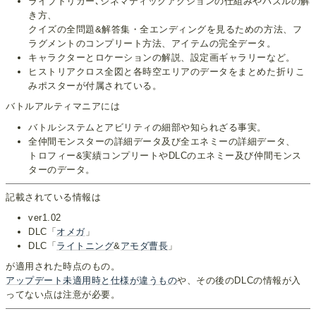
ライブトリガー､シネマティックアクションの仕組みやパズルの解
き方、
クイズの全問題&解答集・全エンディングを見るための方法、フ
ラグメントのコンプリート方法、アイテムの完全データ。
キャラクターとロケーションの解説、設定画ギャラリーなど。
ヒストリアクロス全図と各時空エリアのデータをまとめた折りこ
みポスターが付属されている。
バトルアルティマニアには
バトルシステムとアビリティの細部や知られざる事実。
全仲間モンスターの詳細データ及び全エネミーの詳細データ、
トロフィー&実績コンプリートやDLCのエネミー及び仲間モンス
ターのデータ。
記載されている情報は
ver1.02
DLC「
オメガ
」
DLC「
ライトニング
&
アモダ曹長
」
が適用された時点のもの。
アップデート未適用時と仕様が違うもの
や、その後のDLCの情報が入
ってない点は注意が必要。