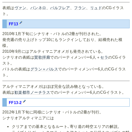
表紙は
ヴァン
、
パンネロ
、
バルフレア
、
フラン
、
リュド
のCGイラス
ト。
FF13
2010年1月下旬にシナリオ・バトルの2冊が刊行された。
発売週の売り上げトップ10にもランクインしており、結構売れた模
様。
2010年9月にはアルティマニアオメガも発売されている。
シナリオの表紙は
賛歌拝廊
でのパーティメンバー6人＋
セラ
のCGイラ
スト。
バトルの表紙は
グラン＝パルス
でのパーティメンバー6人のCGイラス
ト。
アルティマニアオメガはほぼ完全な読み物となっている。
表紙は
歓楽都市ノーチラス
でのパーティメンバー6人のCGイラスト。
FF13-2
2012年1月下旬に同様にシナリオ・バトルの2冊が刊行。
シナリオアルティマニアには
クリアまでの基本となるルート､寄り道の時空エリアの解説。