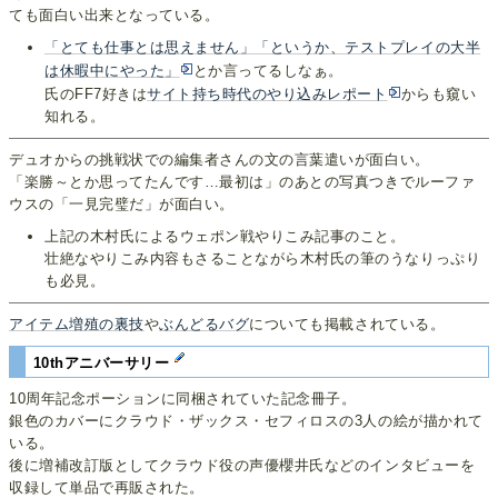
ても面白い出来となっている。
「とても仕事とは思えません」「というか、テストプレイの大半
は休暇中にやった」
とか言ってるしなぁ。
氏のFF7好きは
サイト持ち時代のやり込みレポート
からも窺い
知れる。
デュオからの挑戦状での編集者さんの文の言葉遣いが面白い。
「楽勝～とか思ってたんです…最初は」のあとの写真つきでルーファ
ウスの「一見完璧だ」が面白い。
上記の木村氏によるウェポン戦やりこみ記事のこと。
壮絶なやりこみ内容もさることながら木村氏の筆のうなりっぷり
も必見。
アイテム増殖の裏技
や
ぶんどるバグ
についても掲載されている。
10thアニバーサリー
10周年記念ポーションに同梱されていた記念冊子。
銀色のカバーにクラウド・ザックス・セフィロスの3人の絵が描かれて
いる。
後に増補改訂版としてクラウド役の声優櫻井氏などのインタビューを
収録して単品で再販された。