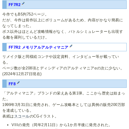
FF7R2
今作でもB5判752ページ。
だが、今作は前作以上にボリュームがあるため、内容がかなり簡易に
なってしまった。
ボス以外はほとんど攻略情報がなく、バトルシミュレーターも出現す
る敵を羅列しているだけ。
FF7R2 メモリアルアルティマニア
リメイク版と同様絵コンテや設定資料、インタビュー等が載ってい
る。
ページ数が全208項とディシディアのアルティマニアαの次に少ない。
(2024年12月27日現在)
FF8
「アルティマニア」ブランドの栄えある第1弾。ここから歴史は始まっ
た。
1999年3月31日に発売され、ゲーム攻略本としては異例の販売200万部
を達成している。
表紙は
スコール
のCGイラスト。
VIIIの発売（同年2月11日）から1か月半後に発売された。