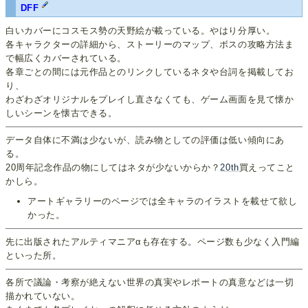
DFF
白いカバーにコスモス勢の天野絵が載っている。やはり分厚い。
各キャラクターの詳細から、ストーリーのマップ、ボスの攻略方法ま
で幅広くカバーされている。
各章ごとの間には元作品とのリンクしているネタや台詞を掲載してお
り、
わざわざオリジナルをプレイし直さなくても、ゲーム画面を見て懐か
しいシーンを懐古できる。
データ自体に不満は少ないが、読み物としての評価は低い傾向にあ
る。
20周年記念作品の物にしてはネタが少ないからか？
20th
買えってこと
かしら。
アートギャラリーのページでは全キャラのイラストを載せて欲し
かった。
先に出版されたアルティマニアαも存在する。ページ数も少なく入門編
といった所。
各所で議論・考察が絶えない世界の真実やレポートの真意などは一切
描かれていない。