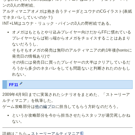
ンの3人の野村絵、
アルティマニアオメガは抱き合うティーダとユウナのCGイラスト(表紙
でネタバレしていいのか？)
INT+LMはユウナ・リュック・パインの3人の野村絵である。
オメガはもともとやり込みプレイヤー向けだからFFに慣れている
プレイヤーならば初っ端からオメガをチョイスすることはあまり
ないだろうし、
そもそもオメガの発売は無印のアルティマニアの約1年後(hontoに
発売日の情報あり)で
その頃には発売日に買ったプレイヤーの大半はクリアしているだ
ろうから多少のネタバレをしても問題ないと判断されたのかもし
れない。
FF11
2009年4月9日までに実装されたシナリオをまとめた、「ストーリーア
ルティマニア」を執筆した。
ゲーム攻略部分は
他の編プロ
に担当してもらう方針なのだろう。
というか攻略部分を今から担当させたらスタッフが過労死しかね
ない。
詳細はこちら→
ストーリーアルティマニア