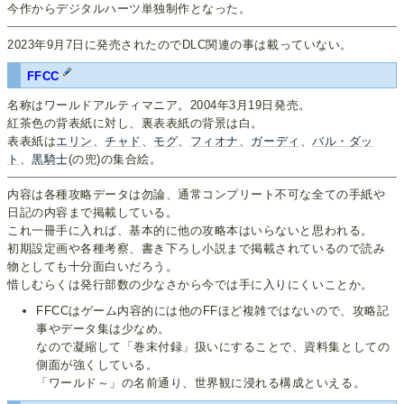
今作からデジタルハーツ単独制作となった。
2023年9月7日に発売されたのでDLC関連の事は載っていない。
FFCC
名称はワールドアルティマニア。2004年3月19日発売。
紅茶色の背表紙に対し、裏表表紙の背景は白。
表表紙は
エリン
、
チャド
、
モグ
、
フィオナ
、
ガーディ
、
バル・ダッ
ト
、
黒騎士
(の兜)の集合絵。
内容は各種攻略データは勿論、通常コンプリート不可な全ての手紙や
日記の内容まで掲載している。
これ一冊手に入れば、基本的に他の攻略本はいらないと思われる。
初期設定画や各種考察、書き下ろし小説まで掲載されているので読み
物としても十分面白いだろう。
惜しむらくは発行部数の少なさから今では手に入りにくいことか。
FFCCはゲーム内容的には他のFFほど複雑ではないので、攻略記
事やデータ集は少なめ。
なので凝縮して「巻末付録」扱いにすることで、資料集としての
側面が強くしている。
「ワールド～」の名前通り、世界観に浸れる構成といえる。