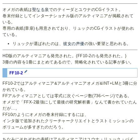
オメガの表紙は
聖なる泉
でのティーダとユウナのCGイラスト。
巻末付録としてインターナショナル版のアルティマニアが掲載されて
いる。
専用の表紙(章扉)も用意されており、リュックのCGイラストが使われ
ている。
リュックが選ばれたのは、
彼女の声優
の強い要望と思われる。
HD版のアルティマニアも発売された。(FF10-2のも発売された。)
3冊の内容を1冊にまとめてあるので、簡略化されている記事が多い。
FF10-2
FF10-2ではアルティマニア&アルティマニアオメガ&INT+LMと3冊に分
かれている。
FFアルティマニアとしては零式に次ぐページ数(736ページ)である。
オメガで「FFX-2最強にして最後の研究解析書」なんて書かれていたん
だが…。
FF10のようにオメガの巻末付録にするには、
インタ版で追加されたクリーチャークリエイトとラストミッションの
ボリュームが多すぎたのだろう。
ちなみにそれぞれの表紙はアルティマニアはユウナ・リュック・パイ