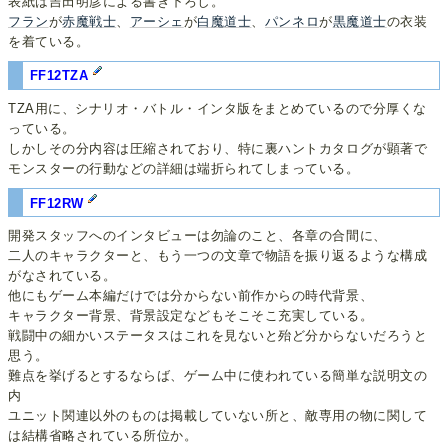
表紙は吉田明彦による書き下ろし。
フラン
が
赤魔戦士
、
アーシェ
が
白魔道士
、
パンネロ
が
黒魔道士
の衣装
を着ている。
FF12TZA
TZA用に、シナリオ・バトル・インタ版をまとめているので分厚くな
っている。
しかしその分内容は圧縮されており、特に裏ハントカタログが顕著で
モンスターの行動などの詳細は端折られてしまっている。
FF12RW
開発スタッフへのインタビューは勿論のこと、各章の合間に、
二人のキャラクターと、もう一つの文章で物語を振り返るような構成
がなされている。
他にもゲーム本編だけでは分からない前作からの時代背景、
キャラクター背景、背景設定などもそこそこ充実している。
戦闘中の細かいステータスはこれを見ないと殆ど分からないだろうと
思う。
難点を挙げるとするならば、ゲーム中に使われている簡単な説明文の
内
ユニット関連以外のものは掲載していない所と、敵専用の物に関して
は結構省略されている所位か。