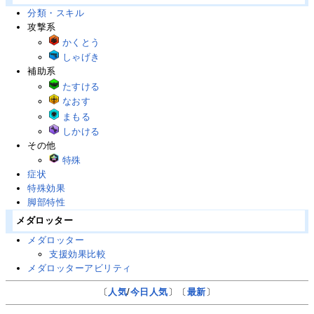
分類・スキル
攻撃系
かくとう
しゃげき
補助系
たすける
なおす
まもる
しかける
その他
特殊
症状
特殊効果
脚部特性
メダロッター
メダロッター
支援効果比較
メダロッターアビリティ
〔
人気
/
今日人気
〕〔
最新
〕