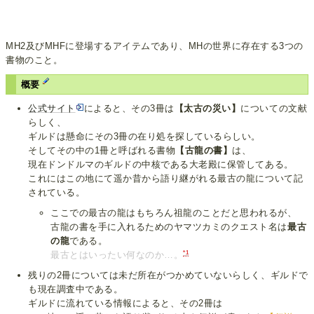
MH2及びMHFに登場するアイテムであり、MHの世界に存在する3つの
書物のこと。
概要
公式サイト
によると、その3冊は
【太古の災い】
についての文献
らしく、
ギルドは懸命にその3冊の在り処を探しているらしい。
そしてその中の1冊と呼ばれる書物
【古龍の書】
は、
現在ドンドルマのギルドの中核である大老殿に保管してある。
これにはこの地にて遥か昔から語り継がれる最古の龍について記
されている。
ここでの最古の龍はもちろん祖龍のことだと思われるが、
古龍の書を手に入れるためのヤマツカミのクエスト名は
最古
の龍
である。
*1
最古とはいったい何なのか…。
残りの2冊については未だ所在がつかめていないらしく、ギルドで
も現在調査中である。
ギルドに流れている情報によると、その2冊は