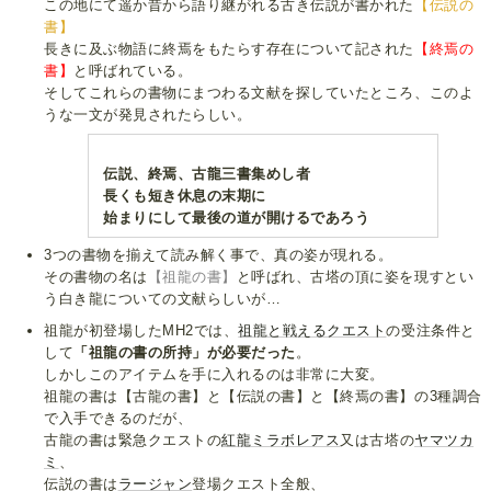
この地にて遥か昔から語り継がれる古き伝説が書かれた
【伝説の
書】
長きに及ぶ物語に終焉をもたらす存在について記された
【終焉の
書】
と呼ばれている。
そしてこれらの書物にまつわる文献を探していたところ、このよ
うな一文が発見されたらしい。
伝説、終焉、古龍三書集めし者
長くも短き休息の末期に
始まりにして最後の道が開けるであろう
3つの書物を揃えて読み解く事で、真の姿が現れる。
その書物の名は
【祖龍の書】
と呼ばれ、古塔の頂に姿を現すとい
う白き龍についての文献らしいが…
祖龍が初登場したMH2では、
祖龍と戦えるクエスト
の受注条件と
して
「祖龍の書の所持」が必要だった
。
しかしこのアイテムを手に入れるのは非常に大変。
祖龍の書は【古龍の書】と【伝説の書】と【終焉の書】の3種調合
で入手できるのだが、
古龍の書は緊急クエストの
紅龍ミラボレアス
又は古塔の
ヤマツカ
ミ
、
伝説の書は
ラージャン
登場クエスト全般、