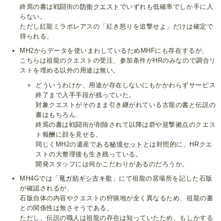
終焉の書は戦闘街の
防衛クエスト
でいずれも低確率でしか手に入
らない。
ただし紅龍ミラボレアスの「紅き怒りを追撃せよ」だけは確定で
得られる。
MH2からデータを使いまわしているためMHFにも存在するが、
こちらは祖龍のクエストの受注、参加条件がHRのみなので調合リ
ストを埋める以外の用途は無い。
どういうわけか、用途が存在しないにもかかわらずサービス
終了まで入手手段が残っていた。
対象クエストがそのまま引き継がれている古龍の書と伝説の
書はもちろん、
終焉の書は戦闘街が削除されて以降は砦や迎撃拠点のクエス
ト報酬に顔を見せる。
同じくMH2の遺産である
秘境セット
とは対照的に、HRクエ
ストの大整理後も生き残っている。
開発スタッフには何かこだわりがあるのだろうか。
MH4Gでは「
竜ガ紡ギシ古キ歌
」にて祖龍の居場所を記した石版
が確認されるが、
石版自体の内容やクエストの狩猟地が全く異なるため、祖龍の書
との関係性は無さそうである。
ただし、伝説の職人は祖龍の存在は知っていたため、もしかする