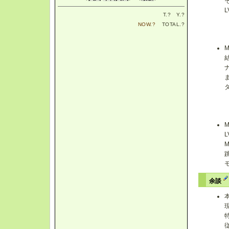
T.
?
Y.
?
NOW.
?
TOTAL.
?
余談