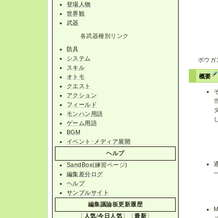
登場人物
世界観
武器
各武器種別リンク
防具
システム
ボウガ
スキル
概要
オトモ
クエスト
アクション
フィールド
モンハン用語
ゲーム用語
BGM
イベント･メディア展開
ヘルプ
SandBox
(練習ページ)
編集差分ログ
ヘルプ
サンプルサイト
編集議論板更新履歴
〔
人気
/
今日人気
〕〔
最新
〕