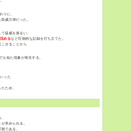
た。
わりに、
た高威力弾だった。
して猛威を振るい、
で沈める
など圧倒的な記録を打ち立てた。
起こせることから
んでも似た現象が発生する。
といった
ったため、
め、
とが求められる。
可能である。