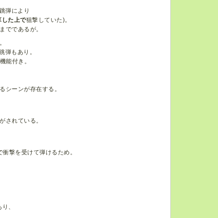
跳弾により
算した上で
狙撃していた)。
までであるが。
。
論跳弾もあり。
利機能付き。
るシーンが存在する。
がされている。
で衝撃を受けて弾けるため。
あり、