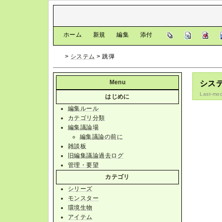
[
ホーム
|
新規
|
編集
|
添付
]
>
システム
> 跳弾
Menu
システ
Last-mod
はじめに
編集ルール
カテゴリ分類
編集議論場
編集議論の前に
雑談板
旧編集議論過去ログ
管理・要望
カテゴリ
シリーズ
モンスター
環境生物
アイテム