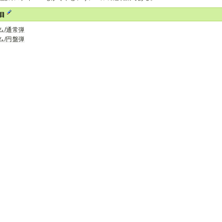
項目
ム/通常弾
ム/円盤弾