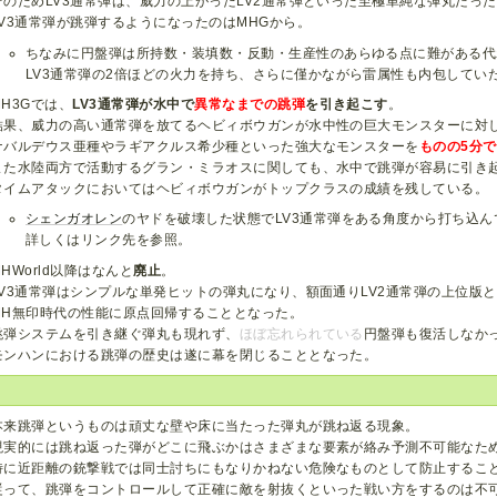
そのためLV3通常弾は、威力の上がったLV2通常弾といった至極単純な弾丸だっ
LV3通常弾が跳弾するようになったのはMHGから。
ちなみに円盤弾は所持数・装填数・反動・生産性のあらゆる点に難がある代
LV3通常弾の2倍ほどの火力を持ち、さらに僅かながら雷属性も内包してい
MH3Gでは、
LV3通常弾が水中で
異常なまでの跳弾
を引き起こす
。
結果、威力の高い通常弾を放てるヘビィボウガンが水中性の巨大モンスターに対
ナバルデウス亜種やラギアクルス希少種といった強大なモンスターを
ものの5分
また水陸両方で活動するグラン・ミラオスに関しても、水中で跳弾が容易に引き
タイムアタックにおいてはヘビィボウガンがトップクラスの成績を残している。
シェンガオレン
のヤドを破壊した状態でLV3通常弾をある角度から打ち込
詳しくはリンク先を参照。
MHWorld以降はなんと
廃止
。
LV3通常弾はシンプルな単発ヒットの弾丸になり、額面通りLV2通常弾の上位版
MH無印時代の性能に原点回帰することとなった。
跳弾システムを引き継ぐ弾丸も現れず、
ほぼ忘れられている
円盤弾も復活しなか
モンハンにおける跳弾の歴史は遂に幕を閉じることとなった。
本来跳弾というものは頑丈な壁や床に当たった弾丸が跳ね返る現象。
現実的には跳ね返った弾がどこに飛ぶかはさまざまな要素が絡み予測不可能なた
特に近距離の銃撃戦では同士討ちにもなりかねない危険なものとして防止するこ
従って、跳弾をコントロールして正確に敵を射抜くといった戦い方をするのは不