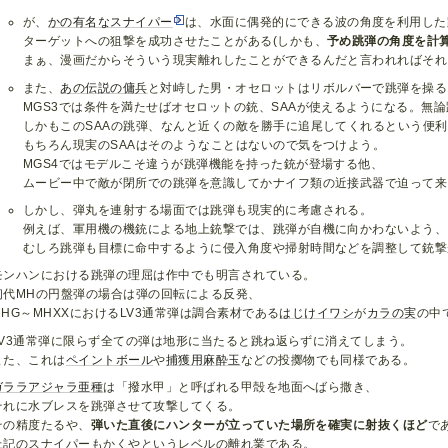
が、
かの有名なスナイパー
は、水面に偶発的にできる波の角度を利用した
ターゲットへの狙撃を成功させたことがある(しかも、
予め跳弾の角度を計
まぁ、漫画だからそういう現実離れしたことができるんだと言われればそれ
また、
あの伝説の傭兵
と対峙した男・オセロットはリボルバーで跳弾を操る
MGS3では条件を満たせばオセロットの銃、SAAが使えるようになる。無
しかもこのSAAの跳弾、なんと近くの敵を勝手に追尾してくれるという便
もちろん現実のSAAはそのようなことはないので気をつけよう。
MGS4ではモデルこそ違うが跳弾機能を持った銃が登場する他、
ムービー中で敵が閉所での跳弾を意識してかナイフ類の近接武器で迫って来
しかし、弾丸を連射する場面では跳弾も現実的に考慮される。
例えば、軍用機の機銃による地上銃撃では、跳弾が自機に向かわないよう、
むしろ跳弾も目標に命中するように侵入角度や掃射時間などを調整して銃撃
モンハンにおける跳弾の理屈は作中でも明言されている。
初代MHの円盤弾の場合は弾の回転による反発、
MHG～MHXXにおけるLV3通常弾は調合素材である
はじけイワシ
が
カラの実
の中
LV3通常弾に限らず全ての弾は地形に当たると跳ね返らずに消えてしまう。
また、これは
ペイントボール
や
捕獲用麻酔玉
などの投擲物でも同様である。
ガララアジャラ亜種
は「撥水甲」と呼ばれる甲殻を地面へばら撒き、
それに水ブレスを跳弾させて攻撃してくる。
その精度たるや、
弾いた直後にハンターが立っていた場所を確実に射抜くほど
で
上記のスナイパーもかくやというレベルの離れ業である。