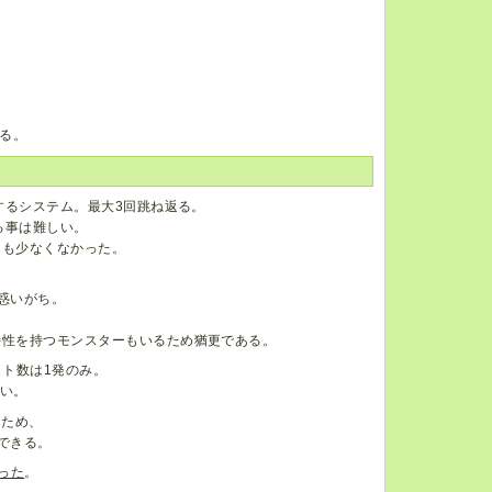
る。
するシステム。最大3回跳ね返る。
る事は難しい。
ーも少なくなかった。
惑いがち。
特性を持つモンスターもいるため猶更である。
ット数は1発のみ。
低い。
たため、
できる。
った
。