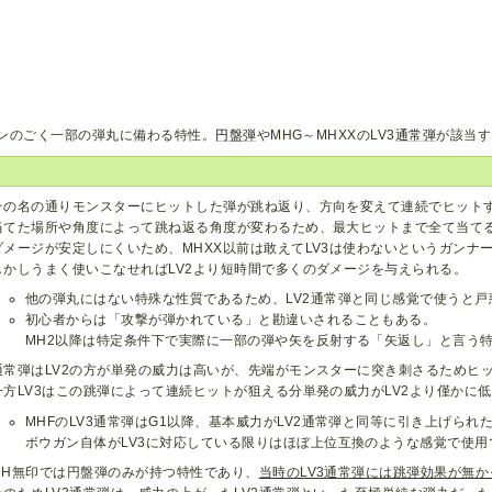
ンのごく一部の弾丸に備わる特性。
円盤弾
やMHG～MHXXのLV3
通常弾
が該当す
その名の通りモンスターにヒットした弾が跳ね返り、方向を変えて連続でヒット
当てた場所や角度によって跳ね返る角度が変わるため、最大ヒットまで全て当て
ダメージが安定しにくいため、MHXX以前は敢えてLV3は使わないというガンナ
しかしうまく使いこなせればLV2より短時間で多くのダメージを与えられる。
他の弾丸にはない特殊な性質であるため、LV2通常弾と同じ感覚で使うと戸
初心者からは「攻撃が弾かれている」と勘違いされることもある。
MH2以降は特定条件下で実際に一部の弾や矢を反射する「矢返し」と言う
通常弾はLV2の方が単発の威力は高いが、先端がモンスターに突き刺さるためヒ
一方LV3はこの跳弾によって連続ヒットが狙える分単発の威力がLV2より僅かに
MHFのLV3通常弾はG1以降、基本威力がLV2通常弾と同等に引き上げられ
ボウガン自体がLV3に対応している限りはほぼ上位互換のような感覚で使用
MH無印では円盤弾のみが持つ特性であり、
当時のLV3通常弾には跳弾効果が無か