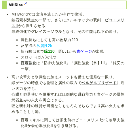
MHRise
MHWorldでは出演を逃したが今作で復活。
鉱石素材派生の一部で、さらにクルルヤックの双剣、
ピコ・メリ
スII
から派生させる。
最終強化で
グレイス＝ソウル
となり、その性能は以下の通り。
属性持ちにしても高い攻撃力220
及第点の
氷属性25
斬れ味は素で
緑110
、匠Lv1から
青ゲージ
が出現
スロットはLv3が1つ
百竜強化
は「防御力強化II」「属性強化【氷】III」「鈍刃の
一撃」
高い攻撃力と氷属性に加えスロットも備えた優秀な一振り。
緑ゲージの時点でも物理と属性の双方で
ベルゲルブリザード
に近
い火力を持ち、
心眼
と鈍器使いを併用すれば圧倒的な継戦能力と青ゲージの属性
武器並みの火力を両立できる。
匠と斬れ味の維持が可能ならもちろんそちらでより高い火力を求
めることも可能。
百竜スキルに関しては派生前のピコ・メリスIIから攻撃力強
化IIか会心率強化IIを引き継げる。