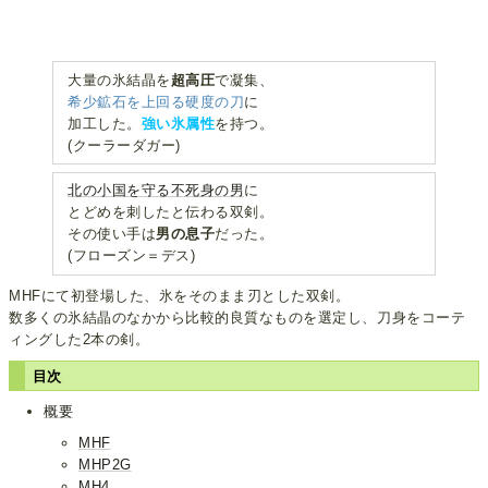
大量の氷結晶を
超高圧
で凝集、
希少鉱石を上回る硬度の刀
に
加工した。
強い氷属性
を持つ。
(クーラーダガー)
北の小国を守る不死身の男
に
とどめを刺したと伝わる双剣。
その使い手は
男の息子
だった。
(フローズン＝デス)
MHFにて初登場した、氷をそのまま刃とした双剣。
数多くの氷結晶のなかから比較的良質なものを選定し、刀身をコーテ
ィングした2本の剣。
目次
概要
MHF
MHP2G
MH4