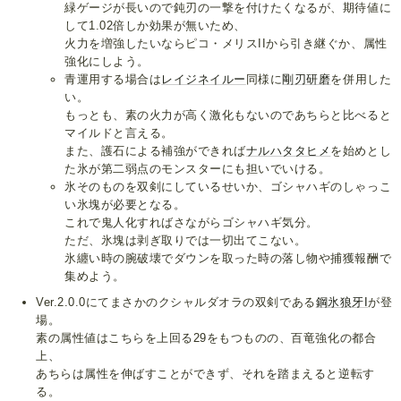
緑ゲージが長いので鈍刃の一撃を付けたくなるが、期待値に
して1.02倍しか効果が無いため、
火力を増強したいならピコ・メリスIIから引き継ぐか、属性
強化にしよう。
青運用する場合は
レイジネイルー
同様に
剛刃研磨
を併用した
い。
もっとも、素の火力が高く激化もないのであちらと比べると
マイルドと言える。
また、護石による補強ができれば
ナルハタタヒメ
を始めとし
た氷が第二弱点のモンスターにも担いでいける。
氷そのものを双剣にしているせいか、ゴシャハギのしゃっこ
い氷塊が必要となる。
これで鬼人化すればさながらゴシャハギ気分。
ただ、氷塊は剥ぎ取りでは一切出てこない。
氷纏い時の腕破壊でダウンを取った時の落し物や捕獲報酬で
集めよう。
Ver.2.0.0にてまさかのクシャルダオラの双剣である
鋼氷狼牙I
が登
場。
素の属性値はこちらを上回る29をもつものの、百竜強化の都合
上、
あちらは属性を伸ばすことができず、それを踏まえると逆転す
る。