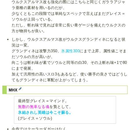
ウルクスアルマス改も強化の際にはこちらと同じくガララアジャ
ラ亜種の素材を用いるのだが、
少なくともこの段階では単純なスペックで言えばまだグレイス＝
ソウルが上回っている。
ただし、斬れ味で見れば非常に長い青ゲージを備えたウルクスの
方が物持ちが良い。
しかし、ウルクスアルマス改がウルクスグランディネになると状
況は一変。
グランディネは攻撃力350、
氷属性300
にまで上昇、属性値こそま
だソウルの方が高いが、
向こうは斬れ味が素でソウルと同等の白30、その上斬れ味+1で80
にまで発展、
加えて汎用性の高いスロ3もあるなど、使い勝手の良さではどうし
てもグランディネに軍配が上がってしまう。
MHX
最終型グレイス＝マインド。
無数の無辜なる魂
を贄として、
氷結されし英雄は今こそ蘇る。
(グレイス＝ソウル)
今作ではクーラーダガーはなく、