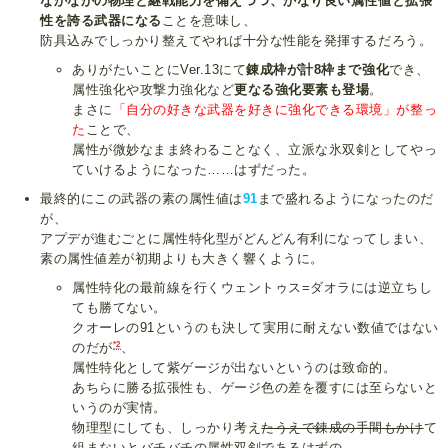
なかなかの物理と継戦能力を備えつつ、かなり良い属性値と拡張
性を誇る武器になる
ことを意味し、
防具込みでしっかり整えてやれば十分な性能を発揮するだろう。
ありがたいことにVer.13にて
錬成枠が計8枠まで強化
でき、
属性強化や攻撃力強化など
更なる強化要素も登場
。
まさに
「自分の好きな武器を好きに強化できる環境」が整っ
た
ことで、
属性が微妙なまま終わることなく、立派な氷双剣としてやっ
ていけるようになった……はずだった。
最終的にこの武器の素の属性値は
91
まで盛れるようになったのだ
が、
アプデが進むごとに属性特化型がどんどん有利になってしまい、
素の属性値差が初期よりも大きく響くように。
属性特化の最前線を行くウェントゥス=ダオラには逆立ちし
ても勝てない。
クオーレの91というのも決して実用に耐えない数値ではない
*2
のだが
、
属性特化として紫ゲージが出ないというのは致命的。
あちらに勝る拡張性も、ゲージ色の差を覆すには至らないと
いうのが実情。
物理型にしても、しっかり考え
たうえで錬成の手間もかけ
て
組まないとバチバチの属性双剣であるはずの