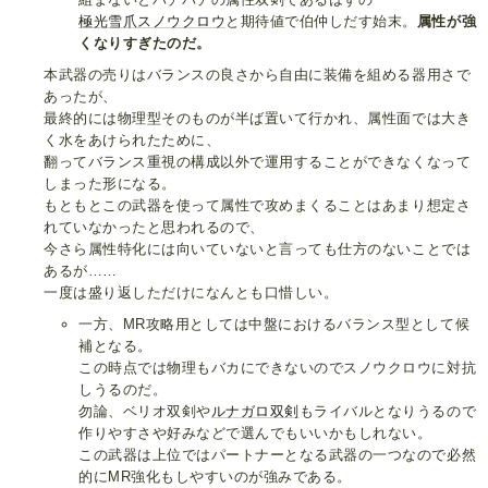
極光雪爪スノウクロウ
と期待値で伯仲しだす始末。
属性が強
くなりすぎたのだ。
本武器の売りはバランスの良さから自由に装備を組める器用さで
あったが、
最終的には物理型そのものが半ば置いて行かれ、属性面では大き
く水をあけられたために、
翻ってバランス重視の構成以外で運用することができなくなって
しまった形になる。
もともとこの武器を使って属性で攻めまくることはあまり想定さ
れていなかったと思われるので、
今さら属性特化には向いていないと言っても仕方のないことでは
あるが……
一度は盛り返しただけになんとも口惜しい。
一方、MR攻略用としては中盤におけるバランス型として候
補となる。
この時点では物理もバカにできないのでスノウクロウに対抗
しうるのだ。
勿論、ベリオ双剣や
ルナガロ双剣
もライバルとなりうるので
作りやすさや好みなどで選んでもいいかもしれない。
この武器は上位ではパートナーとなる武器の一つなので必然
的にMR強化もしやすいのが強みである。