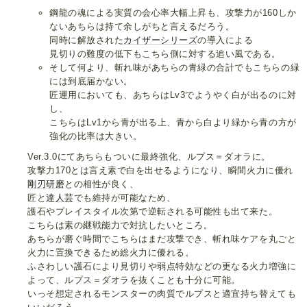
鋼龍の魂による実質の会心率大幅上昇も、攻撃力が160しか
ないあちらは持て余しがちと言えるだろう。
同時に解放された
カイザーシリーズ
の導入による
見切りの難度の低下もこちら側に対する追い風である。
そして何より、斬れ味があちらの青緑の合計でもこちらの緑
には到底届かない。
匠運用においても、あちらはLv3でようやく白が出るのに対
し、
こちらはLv1から青が出る上、青から白より緑から青の方が
強化の比率は大きい。
Ver.3.0にてあちらもついに最終強化、ルプス＝ダオラに。
攻撃力170とは言え素で白を出せるようになり、瞬間火力に優れ
剛刃研磨
との相性が良く、
匠と
達人芸
でも維持が可能なため、
護石やプレイスタイル次第で逆転される可能性も出て来た。
こちらは素の継戦能力で対抗したいところ。
あちらが磨ぐ時間でこちらはまだ攻撃でき、斬れ味ケアを丸ごと
火力に置換できるため総火力に優れる。
ふさわしい護石により見切りや弱点特効などの更なる火力増強に
よって、ルプス＝ダオラを抜くことも十分に可能。
いっそ想定されるモンスターの肉質でルプスと適宜持ち替えても