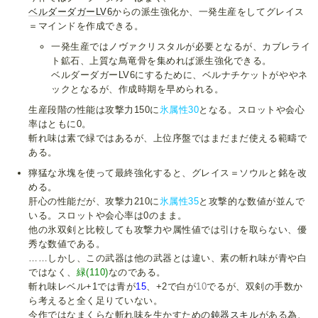
ベルダーダガーLV6
からの派生強化か、一発生産をしてグレイス
＝マインドを作成できる。
一発生産ではノヴァクリスタルが必要となるが、カブレライ
ト鉱石、上質な鳥竜骨を集めれば派生強化できる。
ベルダーダガーLV6にするために、ベルナチケットがややネ
ックとなるが、作成時期を早められる。
生産段階の性能は攻撃力150に
氷属性30
となる。スロットや会心
率はともに0。
斬れ味は素で緑ではあるが、上位序盤ではまだまだ使える範疇で
ある。
獰猛な氷塊を使って最終強化すると、グレイス＝ソウルと銘を改
める。
肝心の性能だが、攻撃力210に
氷属性35
と攻撃的な数値が並んで
いる。スロットや会心率は0のまま。
他の氷双剣と比較しても攻撃力や属性値では引けを取らない、優
秀な数値である。
……しかし、この武器は他の武器とは違い、素の斬れ味が青や白
ではなく、
緑(110)
なのである。
斬れ味レベル+1では青が
15
、+2で白が
10
でるが、双剣の手数か
ら考えると全く足りていない。
今作ではなまくらな斬れ味を生かすための
鈍器スキル
がある為、