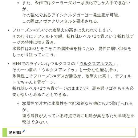
また、今作ではクーラーダガーは強化でしか入手できない
が、
その強化であるアイシクルダガーは一発生産が可能。
この際はノヴァクリスタルを要求される。
フローズン=デスでの攻撃力の高さは失われてしまい、
そのわりにデフォルトで緑、斬れ味レベル+1で青という斬れ味ゲ
ージの特性は据え置き。
氷属性は350とそこそこの属性値を持つため、属性に弱い部位を
しっかり狙っていこう。
MH4でのライバルはウルクススの「
ウルクスアルマス
」。
その一つ前の「ウルクスアンドゥ」も十分な性能を持つ。
氷属性こそフローズン=デスが勝るが、攻撃力は高く、デフォル
トでちゃんと青ゲージ。
斬れ味レベル+1でも青ゲージのままだが、裏を返せばそもそも必
要がないとみることもできる。
双属性
で片方に氷属性を含む双剣なら他にも3つ挙げられる
が、
違う属性が入っている時点で既に用途が異なるため単純な比
較はできない。
MH4G