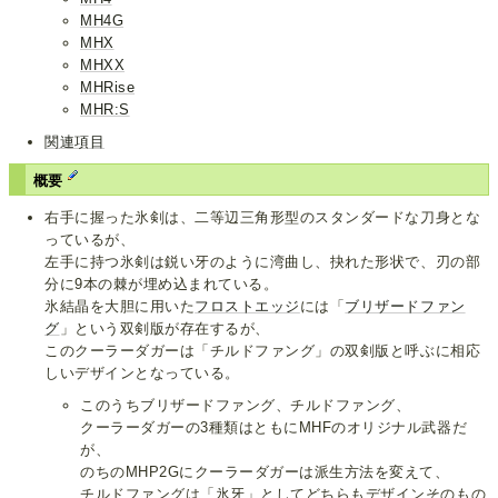
MH4G
MHX
MHXX
MHRise
MHR:S
関連項目
概要
右手に握った氷剣は、二等辺三角形型のスタンダードな刀身とな
っているが、
左手に持つ氷剣は鋭い牙のように湾曲し、抉れた形状で、刃の部
分に9本の棘が埋め込まれている。
氷結晶を大胆に用いた
フロストエッジ
には「
ブリザードファン
グ
」という双剣版が存在するが、
このクーラーダガーは「チルドファング」の双剣版と呼ぶに相応
しいデザインとなっている。
このうちブリザードファング、チルドファング、
クーラーダガーの3種類はともにMHFのオリジナル武器だ
が、
のちのMHP2Gにクーラーダガーは派生方法を変えて、
チルドファングは「氷牙」としてどちらもデザインそのもの