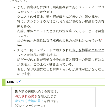
いいだろう。
また、百竜夜行における頂点的存在であるヌシ・ディアブロ
スやヌシ・ジンオウガは
クエストの性質上、研ぐ暇がほとんど無いのも追い風か。
特に、ヌシジンオウガはこれまた逃げ場のない獄泉郷での狩
猟もある。
勿論、単体クエストだとまた状況が違ってくることには留意
しよう。
*
このため、氷属性は
百竜双刃
の天敵の片割れとなっている
1
。
加えて、同アップデートで追加された
奇しき赫耀のバルファ
ルク
とは抜群の相性を誇る。
緑ゲージの心眼が有効な全身の肉質と吸引中の胸部に有効な
氷属性と、この上なく噛み合っている。
但し、怒り状態になると前脚くらいしか属性が効かなくなる
ので注意。
MHR:S
贄
を求め彷徨い続ける英雄は、
満たされぬ渇き
を抱えたまま
凍てつく大地の果て
を目指す。
(グレイス=クオーレ)