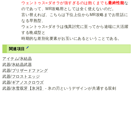
ウェントゥス=ダオラが強すぎるのは飽くまでも
最終性能
な
のであって、MR攻略用としては全く使えないのだ。
言い替えれば、こちらは下位上位からMR攻略までお世話に
なる早熟型、
ウェントゥス=ダオラは傀異討究に至ってから途端に大活躍
する晩成型と
時期的な差別化要素がお互いにあるということである。
関連項目
アイテム/氷結晶
武器/氷結晶武器
武器/ブリザードファング
武器/フロストエッジ
武器/ギアノスクロウズ
武器/氷雪双牙【氷河】
- 氷の刃というデザインが共通する双剣