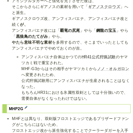
アイシクルダガーへと強化を完了させた後は、
そこからさらにギアノスの素材を用いて「
ギアノスクロウズ
」へ
と派生。
ギアノスクロウズ改、アンフィスバエナ、アンフィスバエナ改と
続く
が、
アンフィスバエナ改には「
覇竜の尻尾
」やら「
鋼龍の宝玉
」やら
「
黒狼鳥のたてがみ
」やら、
やたら意味不明な素材
を多用するので、そこまでいったとしても
アンフィスバエナでやめておくのが吉。
アンフィスバエナ自体はかつての
HR41公式狩猟試験
のヤマ
ツカミ戦で重宝された。
MHF-G3からはその相手がヤマツカミから
ノノ・オルガロン
へ変更されたため、
公式狩猟試験用にアンフィスバエナが生産されることはなく
なった。
もちろんHR31における氷属性双剣としては十分強いので、
需要自体がなくなったわけではない。
MHP2G
MHFとは異なり、双剣版フロストエッジであるブリザードファン
グがこちらにはないため、
フロストエッジ改から派生強化することでクーラーダガーを入手