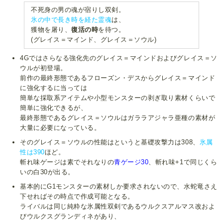
不死身の男の魂が宿りし双剣。
氷の中で長き時を経た霊魂
は、
獲物を屠り、
復活の時
を待つ。
(グレイス＝マインド、グレイス＝ソウル)
4Gではさらなる強化先のグレイス＝マインドおよびグレイス＝ソ
ウルが初登場。
前作の最終形態であるフローズン・デスからグレイス＝マインド
に強化するに当っては
簡単な採取系アイテムや小型モンスターの剥ぎ取り素材くらいで
簡単に強化できるが、
最終形態であるグレイス＝ソウルはガララアジャラ亜種の素材が
大量に必要になっている。
そのグレイス＝ソウルの性能はというと基礎攻撃力は308、
氷属
性は390
ほど。
斬れ味ゲージは素でそれなりの
青ゲージ30
、斬れ味+1で同じくら
いの白30が出る。
基本的にG1モンスターの素材しか要求されないので、水蛇竜さえ
下せればその時点で作成可能となる。
ライバルは同じ純粋な氷属性双剣であるウルクスアルマス改およ
びウルクスグランディネがあり、