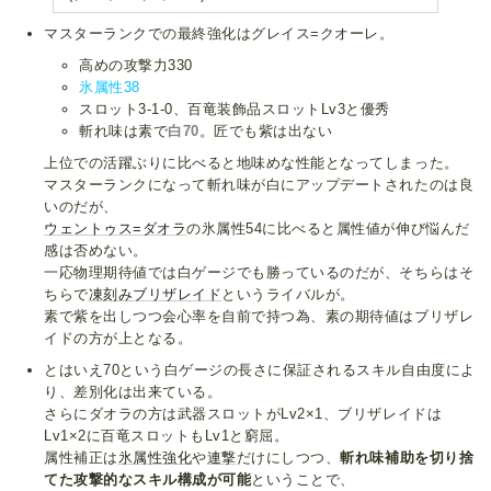
マスターランクでの最終強化はグレイス=クオーレ。
高めの攻撃力330
氷属性38
スロット3-1-0、百竜装飾品スロットLv3と優秀
斬れ味は素で
白70
。匠でも紫は出ない
上位での活躍ぶりに比べると地味めな性能となってしまった。
マスターランクになって斬れ味が白にアップデートされたのは良
いのだが、
ウェントゥス=ダオラ
の氷属性54に比べると属性値が伸び悩んだ
感は否めない。
一応物理期待値では白ゲージでも勝っているのだが、そちらはそ
ちらで
凍刻みブリザレイド
というライバルが。
素で紫を出しつつ会心率を自前で持つ為、素の期待値はブリザレ
イドの方が上となる。
とはいえ70という白ゲージの長さに保証されるスキル自由度によ
り、差別化は出来ている。
さらにダオラの方は武器スロットがLv2×1、ブリザレイドは
Lv1×2に百竜スロットもLv1と窮屈。
属性補正は
氷属性強化
や
連撃
だけにしつつ、
斬れ味補助を切り捨
てた攻撃的なスキル構成が可能
ということで、