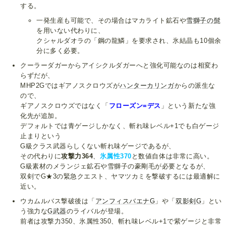
する。
一発生産も可能で、その場合はマカライト鉱石や
雪獅子の髭
を用いない代わりに、
クシャルダオラの「鋼の龍鱗」を要求され、氷結晶も10個余
分に多く必要。
クーラーダガーからアイシクルダガーへと強化可能なのは相変わ
らずだが、
MHP2Gではギアノスクロウズが
ハンターカリンガ
からの派生な
ので、
ギアノスクロウズではなく「
フローズン=デス
」という新たな強
化先が追加。
デフォルトでは青ゲージしかなく、斬れ味レベル+1でも白ゲージ
止まりという
G級クラス武器らしくない斬れ味ゲージであるが、
その代わりに
攻撃力364
、
氷属性370
と数値自体は非常に高い。
G級素材のメランジェ鉱石や雪獅子の豪剛毛が必要となるが、
双剣でG★3の緊急クエスト、ヤマツカミを撃破するには最適解に
近い。
ウカムルバス撃破後は「
アンフィスバエナG
」や「
双影剣G
」とい
う強力な
G武器
のライバルが登場。
前者は攻撃力350、氷属性350、斬れ味レベル+1で紫ゲージと非常