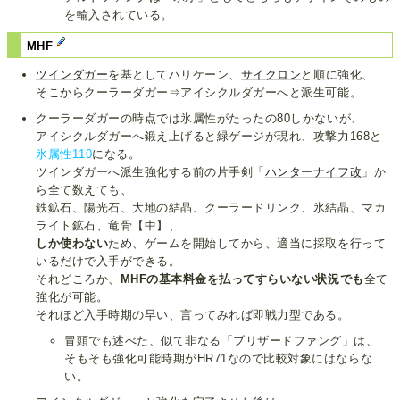
を輸入されている。
MHF
ツインダガー
を基としてハリケーン、
サイクロン
と順に強化、
そこからクーラーダガー⇒アイシクルダガーへと派生可能。
クーラーダガーの時点では氷属性がたったの80しかないが、
アイシクルダガーへ鍛え上げると緑ゲージが現れ、攻撃力168と
氷属性110
になる。
ツインダガーへ派生強化する前の片手剣「
ハンターナイフ改
」か
ら全て数えても、
鉄鉱石、陽光石、大地の結晶、クーラードリンク、氷結晶、マカ
ライト鉱石、竜骨【中】、
しか使わない
ため、ゲームを開始してから、適当に採取を行って
いるだけで入手ができる。
それどころか、
MHFの基本料金を払ってすらいない状況でも
全て
強化が可能。
それほど入手時期の早い、言ってみれば即戦力型である。
冒頭でも述べた、似て非なる「ブリザードファング」は、
そもそも強化可能時期がHR71なので比較対象にはならな
い。