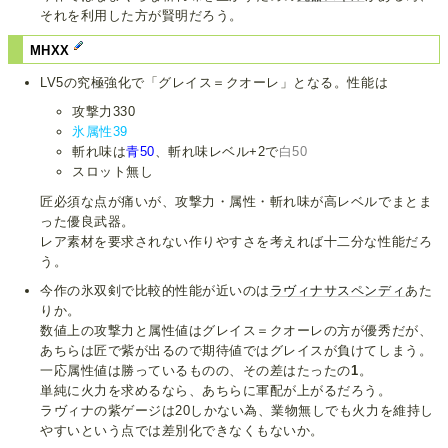
それを利用した方が賢明だろう。
MHXX
LV5の究極強化で「グレイス＝クオーレ」となる。性能は
攻撃力330
氷属性39
斬れ味は
青50
、斬れ味レベル+2で
白50
スロット無し
匠必須な点が痛いが、攻撃力・属性・斬れ味が高レベルでまとま
った優良武器。
レア素材を要求されない作りやすさを考えれば十二分な性能だろ
う。
今作の氷双剣で比較的性能が近いのは
ラヴィナサスペンディ
あた
りか。
数値上の攻撃力と属性値はグレイス＝クオーレの方が優秀だが、
あちらは匠で紫が出るので期待値ではグレイスが負けてしまう。
一応属性値は勝っているものの、その差はたったの
1
。
単純に火力を求めるなら、あちらに軍配が上がるだろう。
ラヴィナの紫ゲージは20しかない為、業物無しでも火力を維持し
やすいという点では差別化できなくもないか。