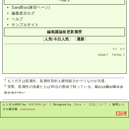
ヘルプ
SandBox
(練習ページ)
編集差分ログ
ヘルプ
サンプルサイト
編集議論板更新履歴
〔
人気
/
今日人気
〕〔
最新
〕
T.
?
Y.
?
NOW.
?
TOTAL.
?
*1
もう片方は龍属性。龍属性双剣も継戦能力がウリなのが共通。
*2
実際、龍属性の強豪たちは90台の数値で戦っている。
龍だけ層が薄すぎ
るともいう。
レンタルWIKI by
WIKIWIKI.jp*
/ Designed by
Olivia
/
広告について
/ 無料レン
タル掲示板
zawazawa