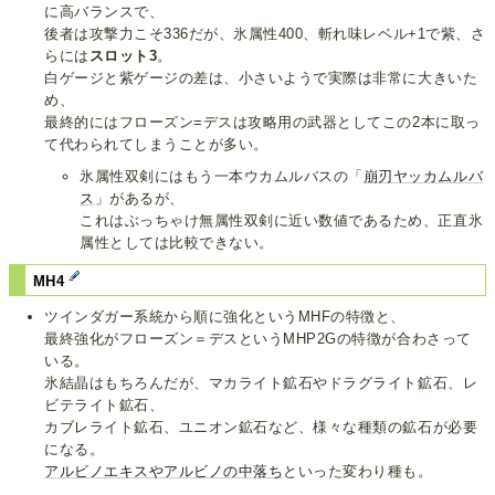
に高バランスで、
後者は攻撃力こそ336だが、氷属性400、斬れ味レベル+1で紫、さ
らには
スロット3
。
白ゲージと紫ゲージの差は、小さいようで実際は非常に大きいた
め、
最終的にはフローズン=デスは攻略用の武器としてこの2本に取っ
て代わられてしまうことが多い。
氷属性双剣にはもう一本ウカムルバスの「
崩刃ヤッカムルバ
ス
」があるが、
これはぶっちゃけ無属性双剣に近い数値であるため、正直氷
属性としては比較できない。
MH4
ツインダガー系統から順に強化というMHFの特徴と、
最終強化がフローズン＝デスというMHP2Gの特徴が合わさって
いる。
氷結晶はもちろんだが、マカライト鉱石やドラグライト鉱石、レ
ビテライト鉱石、
カブレライト鉱石、ユニオン鉱石など、様々な種類の鉱石が必要
になる。
アルビノエキスやアルビノの中落ち
といった変わり種も。