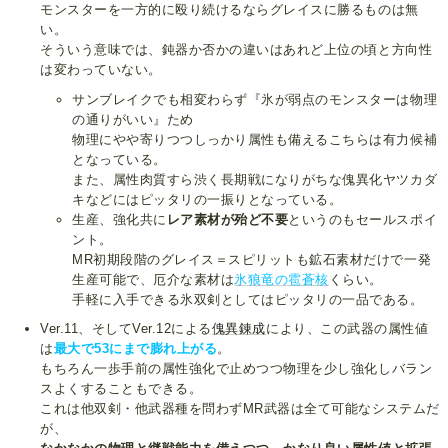
モンスターを一方的に殴り続けるならグレイスに勝るものは無
い。
そういう意味では、鈍器か否かの違いはあれど上位の頃と方向性
は変わっていない。
サンブレイクでも相変わらず『氷が弱点のモンスターは物理
の通りがいい』ため
物理にやや寄りつつしっかり属性も備えるこちらは有力候補
となっている。
また、属性肉質すら渋く長期戦になりがちな傀異化ヤツカダ
キなどにはピッタリの一振りとなっている。
生産、強化共に
レア素材が殆ど不要
というのもセールスポイ
ント。
MR初期段階のグレイス＝スピリットも鉱石素材だけで一発
生産可能で、厄介な素材は
氷狼竜の雹蒼核
くらい。
手軽に入手できる氷双剣としてはピッタリの一品である。
Ver.11、そしてVer.12による
傀異錬成
により、この武器の属性値
は
最大で53にまで膨れ上がる
。
もちろん一歩手前の属性強化で止めつつ物理を少し強化しバラン
スよくすることもできる。
これは他双剣・他武器種を問わずMR武器は全て可能なシステムだ
が、