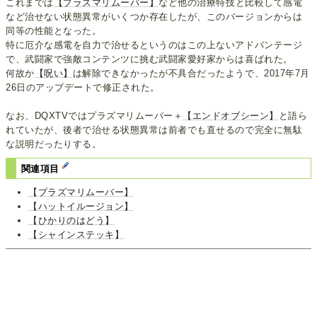
これまでは
【プラズマリムーバー】
など他の治療特技と比較して感電
など治せない状態異常がいくつか存在したが、このバージョンからは
同等の性能となった。
特に厄介な感電を自力で治せるというのはこの上ないアドバンテージ
で、武闘家で強敵コンテンツに挑む武闘家愛好家からは喜ばれた。
何故か
【呪い】
は解除できなかったが不具合だったようで、2017年7月
26日のアップデートで修正された。
なお、DQXTVではプラズマリムーバー＋
【エンドオブシーン】
と語ら
れていたが、後者で治せる状態異常は前者でも直せるので完全に無駄
な説明だったりする。
関連項目
【プラズマリムーバー】
【ハットイルージョン】
【ひかりのはどう】
【シャインステッキ】