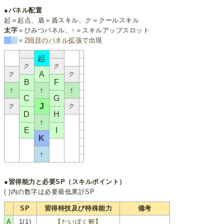
●パネル配置
起＝起点、盾＝盾スキル、ク＝クールスキル
太字
＝ひみつパネル、↑＝スキルアップスロット
＝
2回目のパネル拡張
で出現
起
ク
ク
A
ク
ク
B
F
↑
↑
↑
C
G
J
ク
ク
D
H
↑
E
I
K
↑
●習得能力と必要SP（スキルポイント）
( )内の数字は必要最低累計SP
SP
習得特技及び特殊能力
備考
A
1(1)
【たいぼく斬】