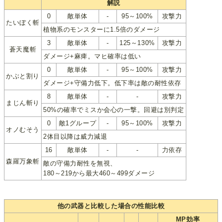
解説
0
敵単体
-
95～100%
攻撃力
たいぼく斬
植物系のモンスターに1.5倍のダメージ
3
敵単体
-
125～130%
攻撃力
蒼天魔斬
ダメージ+麻痺。マヒ確率は低い
0
敵単体
-
95～100%
攻撃力
かぶと割り
ダメージ+守備力低下。低下率は敵の耐性依存
8
敵単体
-
-
攻撃力
まじん斬り
50%の確率でミスか会心の一撃。回避は別判定
0
敵1グループ
-
95～100%
攻撃力
オノむそう
2体目以降は威力減退
16
敵単体
-
-
力依存
森羅万象斬
敵の守備力耐性を無視、
180～219から最大460～499ダメージ
他の武器と比較した場合の性能比較
MP効率