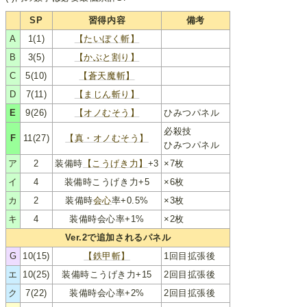
SP
習得内容
備考
A
1(1)
【たいぼく斬】
B
3(5)
【かぶと割り】
C
5(10)
【蒼天魔斬】
D
7(11)
【まじん斬り】
E
9(26)
【オノむそう】
ひみつパネル
必殺技
F
11(27)
【真・オノむそう】
ひみつパネル
ア
2
装備時
【こうげき力】
+3
×7枚
イ
4
装備時こうげき力+5
×6枚
カ
2
装備時
会心
率+0.5%
×3枚
キ
4
装備時会心率+1%
×2枚
Ver.2で追加されるパネル
G
10(15)
【鉄甲斬】
1回目拡張後
エ
10(25)
装備時こうげき力+15
2回目拡張後
ク
7(22)
装備時会心率+2%
2回目拡張後