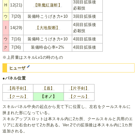
3回目拡張後
H
12(21)
【降魔紅蓮斬】
必殺技
ウ
7(20)
装備時こうげき力+10
3回目拡張後
4回目拡張後
I
14(29)
【大地裂断】
必殺技
ウ
7(16)
装備時こうげき力+10
4回目拡張後
ク
7(36)
装備時会心率+2%
4回目拡張後
※上昇量はスキルLv1の時のもの
ヒューザ
●パネル位置
【両手剣】
【盾】
【片手剣】
【クール】
【オノ】
【クール】
スキルパネル中央の起点から見て下に位置し、左右をクールスキルに
挟まれた形になっている。
スキルアップスロットは本スキル内に2カ所、クールスキルと共用のエ
リアに左右合わせて2カ所ある。Ver.2での拡張後は本スキル内に1カ所
追加される。