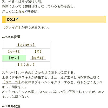
ス、やみしばりが習得可能。
職業によっては独自仕様となっているものもある。
詳しくは
こちら
を参照。
DQ11
【グレイグ】
が持つ武器スキル。
●パネル位置
【えいゆう】
【片手剣】
【盾】
【オノ】
【両手剣】
【はくあい】
スキルパネル中央の起点から見て左下に位置する。
上側に片手剣スキルが隣接する。また、過ぎ去りし時を求めた後に
【ジエーゴ】
の試練サブイベントをクリアすると、右下がはくあいス
キルに隣接する。
どちらのスキルとの間にもひみつパネルが1つ設置されているが、本ス
キルには属さない。
●パネル配置