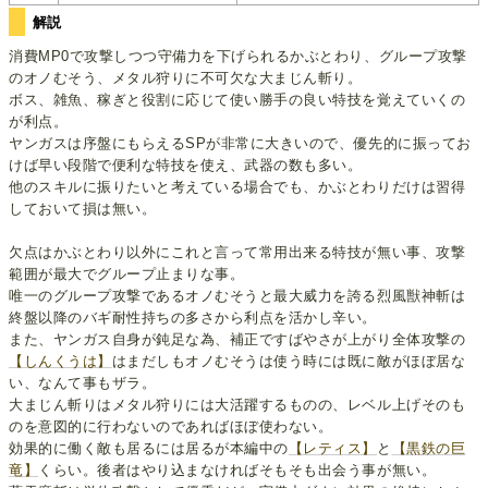
解説
消費MP0で攻撃しつつ守備力を下げられるかぶとわり、グループ攻撃
のオノむそう、メタル狩りに不可欠な大まじん斬り。
ボス、雑魚、稼ぎと役割に応じて使い勝手の良い特技を覚えていくの
が利点。
ヤンガスは序盤にもらえるSPが非常に大きいので、優先的に振ってお
けば早い段階で便利な特技を使え、武器の数も多い。
他のスキルに振りたいと考えている場合でも、かぶとわりだけは習得
しておいて損は無い。
欠点はかぶとわり以外にこれと言って常用出来る特技が無い事、攻撃
範囲が最大でグループ止まりな事。
唯一のグループ攻撃であるオノむそうと最大威力を誇る烈風獣神斬は
終盤以降のバギ耐性持ちの多さから利点を活かし辛い。
また、ヤンガス自身が鈍足な為、補正ですばやさが上がり全体攻撃の
【しんくうは】
はまだしもオノむそうは使う時には既に敵がほぼ居な
い、なんて事もザラ。
大まじん斬りはメタル狩りには大活躍するものの、レベル上げそのも
のを意図的に行わないのであればほぼ使わない。
効果的に働く敵も居るには居るが本編中の
【レティス】
と
【黒鉄の巨
竜】
くらい。後者はやり込まなければそもそも出会う事が無い。