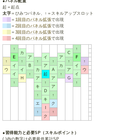
●パネル配置
起＝起点
太字
＝ひみつパネル、↑＝スキルアップスロット
＝
1回目のパネル拡張
で出現
＝
2回目のパネル拡張
で出現
＝
3回目のパネル拡張
で出現
＝
4回目のパネル拡張
で出現
↑
↑
カ
C
E
ア
イ
ア
F
↑
↑
↑
↑
↑
↑
イ
B
ア
カ
イ
ウ
イ
カ
A
ア
ウ
イ
↑
起
↑
イ
H
ア
ア
G
↑
↑
↑
キ
ア
D
↑
↑
キ
エ
ク
I
↑
↑
ク
●習得能力と必要SP（スキルポイント）
( )内の数字は必要最低累計SP