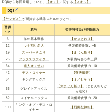
DQ8から毎回登場している、
【オノ】
に関する
【スキル】
。
DQ8
【ヤンガス】
が所持する武器スキルのひとつ。
習得
称号
習得特技及び特殊能力
SP
6
斧の基本動作
【かぶとわり】
12
マキ割り名人
斧装備時攻撃力+5
19
スーパーきこり
【まじん斬り】
26
アックスファイター
斧装備時会心率上昇
34
達人オノ使い
斧装備時攻撃力+10
42
デストロイヤー
【蒼天魔斬】
54
キングアックス
【オノむそう】
【大まじん斬り】
（まじん斬りか
66
グレイトアックス
ら進化）
82
ロイヤルアックス
斧装備時攻撃力+20
キング・オブ・デストロ
100
【烈風獣神斬】
イヤー