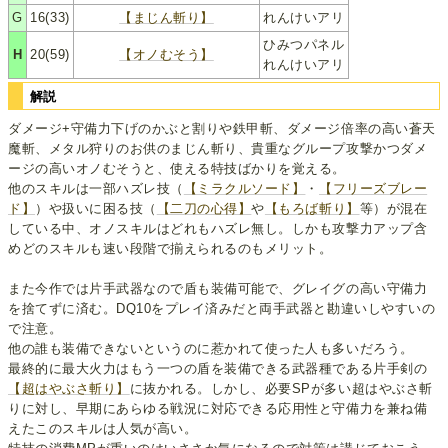
G
16(33)
【まじん斬り】
れんけいアリ
ひみつパネル
H
20(59)
【オノむそう】
れんけいアリ
解説
ダメージ+守備力下げのかぶと割りや鉄甲斬、ダメージ倍率の高い蒼天
魔斬、メタル狩りのお供のまじん斬り、貴重なグループ攻撃かつダメ
ージの高いオノむそうと、使える特技ばかりを覚える。
他のスキルは一部ハズレ技（
【ミラクルソード】
・
【フリーズブレー
ド】
）や扱いに困る技（
【二刀の心得】
や
【もろば斬り】
等）が混在
している中、オノスキルはどれもハズレ無し。しかも攻撃力アップ含
めどのスキルも速い段階で揃えられるのもメリット。
また今作では片手武器なので盾も装備可能で、グレイグの高い守備力
を捨てずに済む。DQ10をプレイ済みだと両手武器と勘違いしやすいの
で注意。
他の誰も装備できないというのに惹かれて使った人も多いだろう。
最終的に最大火力はもう一つの盾を装備できる武器種である片手剣の
【超はやぶさ斬り】
に抜かれる。しかし、必要SPが多い超はやぶさ斬
りに対し、早期にあらゆる戦況に対応できる応用性と守備力を兼ね備
えたこのスキルは人気が高い。