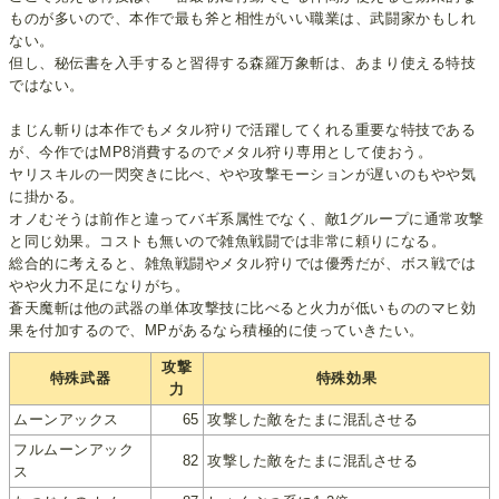
ものが多いので、本作で最も斧と相性がいい職業は、武闘家かもしれ
ない。
但し、秘伝書を入手すると習得する森羅万象斬は、あまり使える特技
ではない。
まじん斬りは本作でもメタル狩りで活躍してくれる重要な特技である
が、今作ではMP8消費するのでメタル狩り専用として使おう。
ヤリスキルの一閃突きに比べ、やや攻撃モーションが遅いのもやや気
に掛かる。
オノむそうは前作と違ってバギ系属性でなく、敵1グループに通常攻撃
と同じ効果。コストも無いので雑魚戦闘では非常に頼りになる。
総合的に考えると、雑魚戦闘やメタル狩りでは優秀だが、ボス戦では
やや火力不足になりがち。
蒼天魔斬は他の武器の単体攻撃技に比べると火力が低いもののマヒ効
果を付加するので、MPがあるなら積極的に使っていきたい。
攻撃
特殊武器
特殊効果
力
ムーンアックス
65
攻撃した敵をたまに混乱させる
フルムーンアック
82
攻撃した敵をたまに混乱させる
ス