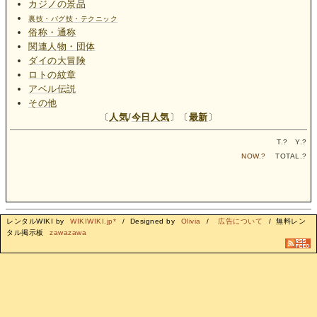
カジノの景品
裏技・バグ技・テクニック
俗称・通称
関連人物・団体
ダイの大冒険
ロトの紋章
アベル伝説
その他
〔
人気
/
今日人気
〕〔
最新
〕
T.
?
Y.
?
NOW.
?
TOTAL.
?
レンタルWIKI by
WIKIWIKI.jp*
/ Designed by
Olivia
/
広告について
/ 無料レン
タル掲示板
zawazawa