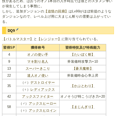
技があるため、はおうのオノ1本目の入手時点では彼とのスタメン争い
が発生してしまう事態に。
しかし、追加ダンジョンの
【追憶の回廊】
はLv99がほぼ前提のような
ダンジョンなので、レベル上げ用に大まじん斬りの需要は上がってい
る。
DQ9
【バトルマスター】
と
【レンジャー】
に割り当てられている。
習得SP
獲得称号
習得特技及び特殊能力
4
オノの使い手
【たいぼく斬】
9
マキ割り名人
斧装備時攻撃力+10
13
スーパーきこり
【蒼天魔斬】
22
達人オノ使い
斧装備時会心率上昇
（♂）
デストロイヤー
35
【かぶとわり】
（♀）
レディアックス
42
アックスファイター
オノそうび時こうげき力+20
（♂）
アックスヒーロー
58
【まじんぎり】
（♀）
アックスヒロイン