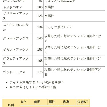
たつじんのオノ
87
しょくぶつ系に1.2倍
ふぶきのオノ
108
氷属性
ブリザードアック
126
氷属性
ス
ふんさいのおおな
134
ぶっしつ系に1.2倍
た
攻撃した時に敵のテンション1段階下げ
グレートアックス
146
る
攻撃した時に敵のテンション1段階下げ
ギガントアックス
157
る
グラビティアック
攻撃した時に敵のテンション1段階下げ
168
ス
る
攻撃した時に敵のテンション1段階下げ
ゴッドアックス
178
る
アイテム効果でダメージの武器を除く
全ての斧はしょくぶつ系に1.1倍
MP
範囲
属性
倍率
依存ST
名前