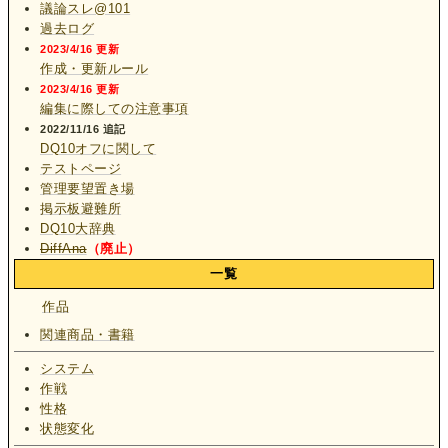
議論スレ@101
過去ログ
2023/4/16 更新
作成・更新ルール
2023/4/16 更新
編集に際しての注意事項
2022/11/16 追記
DQ10オフに関して
テストページ
管理要望置き場
掲示板避難所
DQ10大辞典
DiffAna
（廃止）
一覧
作品
関連商品・書籍
システム
作戦
性格
状態変化