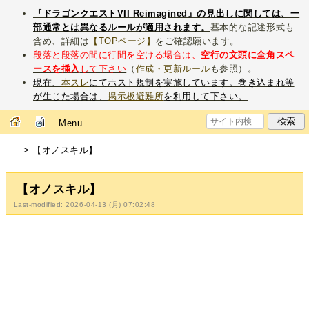
『ドラゴンクエストVII Reimagined』の見出しに関しては、一
部通常とは異なるルールが適用されます。
基本的な記述形式も
含め、詳細は
【TOPページ】
をご確認願います。
段落と段落の間に行間を空ける場合は、
空行の文頭に全角スペ
ースを挿入
して下さい
（
作成・更新ルール
も参照）。
現在、
本スレ
にてホスト規制を実施しています。巻き込まれ等
が生じた場合は、
掲示板避難所
を利用して下さい。
Menu
> 【オノスキル】
【オノスキル】
Last-modified: 2026-04-13 (月) 07:02:48