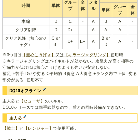
グルー
全
メタ
時期
単体
グルー
全
プ
体
ル
単体
プ
体
本編
D
C
-
A
B
A
-
クリア以降
D
D+
-
A
A
A
-
クリア以降（無心orジ
C or
B or
D+
E+
A
A
-
ャグ）
B-
D
※3つ目は
【無心こうげき】
又は
【キラージャグリング】
使用時
※キラージャグリングはバイキルトが効かない。攻撃力が高く相手の
守備力が低ければ無心こうげきよりも強いが安定しない。
補足:E苦手 Dやや劣る C平均的 B得意 A大得意 +ランク内で上位 -劣る
部分がある -使用不可
DQ10オフライン
主人公と
【ヒューザ】
のスキル。
DQ10シリーズでは両手武器なので、盾との同時装備ができない。
主人公
【戦士】
と
【レンジャー】
で使用可能。