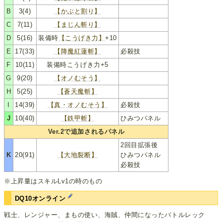
B
3(4)
【かぶと割り】
C
7(11)
【まじん斬り】
D
5(16)
装備時
【こうげき力】
+10
E
17(33)
【降魔紅蓮斬】
必殺技
F
10(11)
装備時こうげき力+5
G
9(20)
【オノむそう】
H
5(25)
【蒼天魔斬】
I
14(39)
【真・オノむそう】
必殺技
J
10(40)
【鉄甲斬】
ひみつパネル
Ver.2で追加されるパネル
2回目拡張後
K
20(91)
【大地裂断】
ひみつパネル
必殺技
※上昇量はスキルLv1の時のもの
DQ10オンライン
戦士、レンジャー、まもの使い、海賊、仲間になったバトルレック