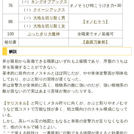
（♂）
キングオブアックス
76
オノそうび時こうげき力+30
（♀）
クイーンアックス
（♂）
大地を切り裂く男
88
【オノむそう】
（♀）
大地を切り裂く女
100
ぶったぎり大魔神
全職業でオノ装備可
秘伝書
【森羅万象斬】
解説
斧が最初から装備できる職業はいずれも上級職であり、序盤のうちは
斧を装備することができない。
基本的に前作のオノスキルとほぼ同じだが、やや単体攻撃面が弱体化
しており、かぶと割りの習得が遅くなった。
斧は攻撃力が全体的に高く、植物系の敵に強いのだが、強い植物系の
敵が居ないので実はあまり意味が無かったりする。
【ヤリスキル】
と同じくメタル狩りに向くが、かぶと割りやオノむそ
うなど低コストで万能な技が多く、戦士職向けのスキル構成になって
いる。
しかし、高レベル宝の地図ともなると単発の攻撃力が足りなくなるの
で、他のスキルで補うとよい。
ここで覚える特技は、一番最初に行動できる仲間が使えると効果的な