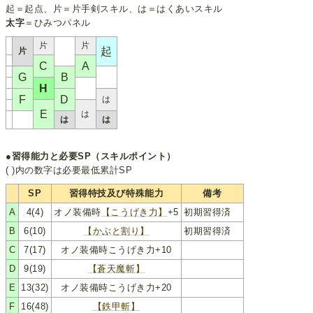
起＝起点、片＝片手剣スキル、は＝はくあいスキル
太字
＝ひみつパネル
片
片
起
片
C
A
G
B
H
F
D
は
E
は
は
は
●習得能力と必要SP（スキルポイント）
( )内の数字は必要最低累計SP
SP
習得特技及び特殊能力
備考
A
4(4)
オノ装備時
【こうげき力】
+5
初期習得済
B
6(10)
【かぶと割り】
初期習得済
C
7(17)
オノ装備時こうげき力+10
D
9(19)
【蒼天魔斬】
E
13(32)
オノ装備時こうげき力+20
F
16(48)
【鉄甲斬】