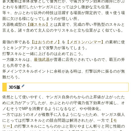
蒼天魔斬は単体攻撃として優秀だが、守備力ダウン効果の維持にかぶ
とわりを連打したいヤンガスにとっては少し微妙な立ち位置。
等々、かぶとわり以外の特技は活躍する場面が限定的で、後々使う場
面に欠ける様になってしまうのが惜しい所。
大器晩成型の
【鎌スキル】
とは真逆で、完成の早い早熟型のスキルと
言える。諸々含めて主人公のヤリスキルと立ち位置がよく似ている。
最強の斧である
【はおうのオノ】
を
【メガトンハンマー】
の素材に使
うとキングアックスまで攻撃力が落ちてしまう。
打撃スキルと一緒に上げるのは止めておこう。
一方鎌スキルは、
最強武器
が普通に店売りされているので、覇王の斧
とも共存できる。
斧メインでスキルポイントに余裕がある時は、打撃以外に振るのが無
難だろう。
3DS版
依然として使いやすく、ヤンガス自身のちからの上昇値が上がったた
めに火力がアップしたが、かぶとわりの守備力低下効果が半減し、オ
ノむそうでMPを消費するようになるなど、やや弱体化。
一方ではおうのオノが複数手に入るようになったため、ヤンガス個人
にとっては打撃スキルとの競合問題は解消されたが、一方で
【モ
リー】
の打撃スキルにこちらのかぶと割りやまじん斬りと同じ性能の