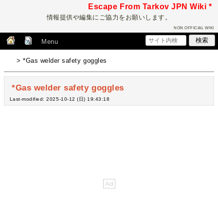
Escape From Tarkov JPN Wiki *
情報提供や編集にご協力をお願いします。
NON OFFICIAL WIKI
Menu
> *Gas welder safety goggles
*Gas welder safety goggles
Last-modified: 2025-10-12 (日) 19:43:18