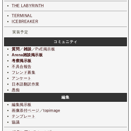
THE LABYRINTH
TERMINAL
ICEBREAKER
実装予定
コミュニティ
質問
／
雑談
／
PvE掲示板
Arena雑談掲示板
考察掲示板
不具合報告
フレンド募集
アンケート
日本語翻訳作業
愚痴
編集
編集掲示板
画像添付ページ
／
topimage
テンプレート
協議