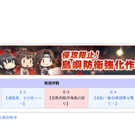
前段作戦
E-2
E-3
E-4
【瀬底島、その先へ―
【五島列島沖海底の祈
【反転！敵任務部隊を撃
―】
り】
て！】
方五島列島沖