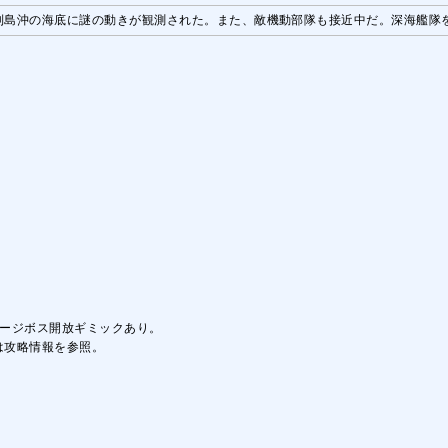
列島沖の海底に謎の動きが観測された。また、敵機動部隊も接近中だ。深海艦隊
ゲージボス開放ギミックあり。
は攻略情報を参照。