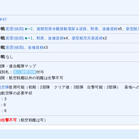
伊47
作戦
:
彩雲(偵四)
★+2
、
後期型潜水艦搭載電探＆逆探
、
勲章
、
改修資材
x5、
新型航
作戦
:
彩雲(偵四)
★+1
、
勲章
、
改修資材
x4、
新型航空兵装資材
x2
作戦
:
彩雲(偵四)
、
改修資材
x3
作戦
:なし
艦隊・連合艦隊マップ
識別札：
第二遊撃部隊
付与
制限：航空戦艦以外の戦艦は出撃不可
航空隊
使用可能（初期：2部隊 クリア後：3部隊 出撃可能：2部隊） 基地へ
地航空隊の必要半径
：3
：6
：6
の出撃不可
（航空戦艦は可）