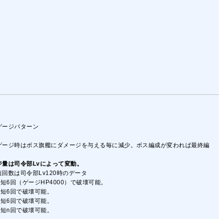
ゲージパターン
ゲージ時はボス旗艦にダメージを与える毎に減少。ボス編成が変われば最終編
ジ量は司令部Lvによって変動。
短回数は司令部Lv120時のデータ
最短6回（ゲージHP4000）で破壊可能。
最短6回で破壊可能。
最短6回で破壊可能。
最短n回で破壊可能。