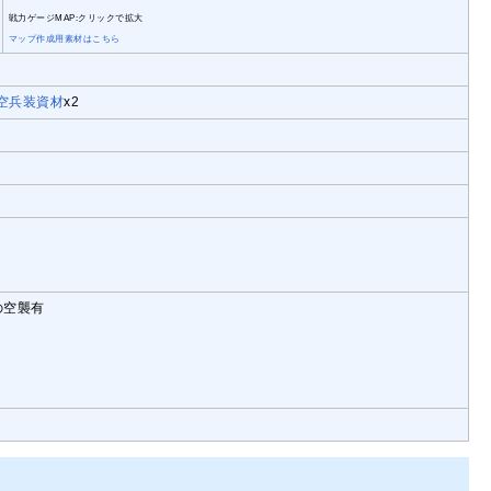
戦力ゲージMAP:クリックで拡大
マップ作成用素材はこちら
空兵装資材
x2
の空襲有