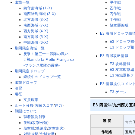
甲作戦
出撃一覧
乙作戦
鎮守府海域 (1-X)
丙作戦
南西諸島海域 (2-X)
丁作戦
北方海域 (3-X)
敵空襲編成
南西海域 (7-X)
西方海域 (4-X)
E3 海域ドロップ艦
南方海域 (5-X)
E3 ドロップ
中部海域 (6-X)
E3 ドロップ
期間限定海域一覧
反撃！第三十一戦隊の戦い
E3 海域攻略情報
L'Élan de la Flotte Française
E3 攻略情報
-フランス艦隊の躍動-
E3 友軍艦隊
期間限定ドロップ
E3 海域選択
継続中のドロップ一覧
出撃ドロップ
E3 情報提供コメン
演習
E3 ゲージ
遠征
支援艦隊
E3 四国沖/九州西方
ルート分岐
(
索敵スコア
/
速力
)
戦闘について
弾着観測射撃
難 度
☆☆
夜戦(攻撃分類)
航空戦
(
熟練度
/
対空砲火
)
作戦名
五島
対潜攻撃
(
先制対潜
)