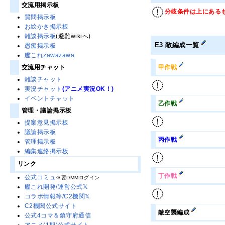
交流用掲示板
分岐条件は上にある
質問掲示板
お絵かき掲示板
雑談掲示板
(避難wikiへ)
E3 敵編成一覧
愚痴掲示板
艦これzawazawa
甲
作戦
交流用チャット
雑談チャット
実況チャット
(アニメ実況OK！)
イベントチャット
乙
作戦
管理・議論掲示板
提案意見掲示板
議論掲示板
丙
作戦
管理掲示板
編集連絡掲示板
リンク
丁
作戦
公式コミュ
※要DMMログイン
艦これ開発/運営公式𝕏
コラボ情報等/C2機関𝕏
C2機関公式サイト
敵空襲編成
公式4コマ＆鎮守府通信