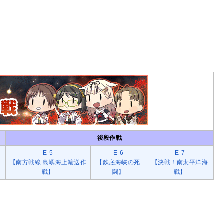
後段作戦
E-5
E-6
E-7
【南方戦線 島嶼海上輸送作
【鉄底海峡の死
【決戦！南太平洋海
戦】
闘】
戦】