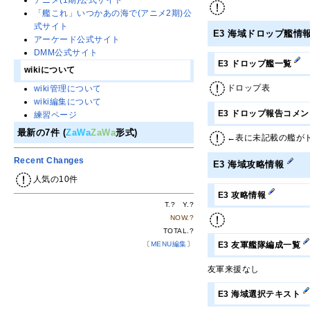
アニメ(1期)公式サイト
「艦これ」いつかあの海で(アニメ2期)公
式サイト
E3 海域ドロップ艦情
アーケード公式サイト
DMM公式サイト
E3 ドロップ艦一覧
wikiについて
ドロップ表
wiki管理について
wiki編集について
E3 ドロップ報告コメ
練習ページ
最新の7件 (
ZaWa
ZaWa
形式)
←表に未記載の艦が
Recent Changes
E3 海域攻略情報
人気の10件
E3 攻略情報
T.
?
Y.
?
NOW.
?
TOTAL.
?
E3 友軍艦隊編成一覧
〔
MENU編集
〕
友軍来援なし
E3 海域選択テキスト