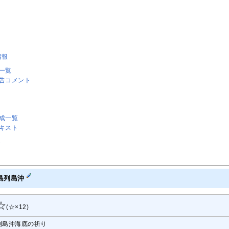
情報
艦一覧
報告コメント
編成一覧
テキスト
ト
五島列島沖
☆
(☆×12)
列島沖海底の祈り