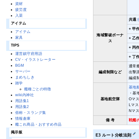
資材
疲労度
入渠
共通
:
アイテム
+ 甲
アイテム
海域撃破ボーナ
家具
+ 乙
ス
TIPS
+ 丙
運営鎮守府用語
+ 丁
CV・イラストレーター
BGM
通常
サーバー
編成制限など
出撃
まめちしき
編成
雑学
基地
艦種ごとの特徴
・基
wiki内神社
基地航空隊
Oマス
用語集1
Lマス
用語集2
Nマス
俗称・スラング集
情報倉庫
備 考
戦艦
艦これ商品・おすすめ作品
掲示板
E3 ルート分岐法則