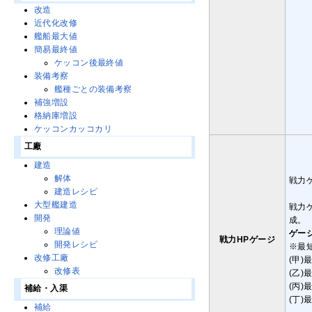
改造
近代化改修
艦船最大値
簡易最終値
ケッコン後最終値
装備考察
艦種ごとの装備考察
補強増設
格納庫増設
ケッコンカッコカリ
工廠
建造
解体
戦力
建造レシピ
大型艦建造
戦力
開発
成。
理論値
ゲー
戦力HPゲージ
開発レシピ
※最
改修工廠
(甲)
改修表
(乙)
(丙)
補給・入渠
(丁)
補給