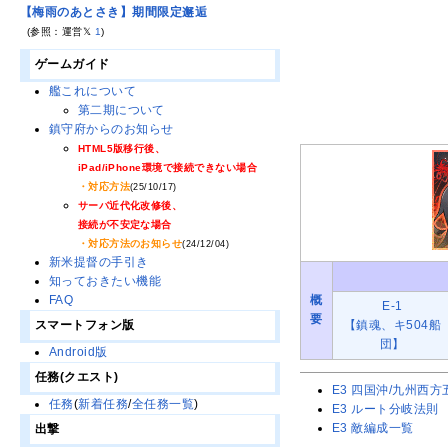
【梅雨のあとさき】期間限定邂逅
(参照：運営𝕏
1
)
ゲームガイド
艦これについて
第二期について
鎮守府からのお知らせ
HTML5版移行後、
iPad/iPhone環境で接続できない場合
・対応方法
(25/10/17)
サーバ近代化改修後、
接続が不安定な場合
・対応方法のお知らせ
(24/12/04)
新米提督の手引き
知っておきたい機能
概
FAQ
E-1
要
【鎮魂、キ504船
スマートフォン版
団】
Android版
任務(クエスト)
E3 四国沖/九州西
任務
(
新着任務
/
全任務一覧
)
E3 ルート分岐法則
E3 敵編成一覧
出撃