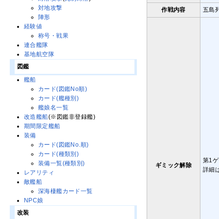
対地攻撃
作戦内容
五島
陣形
経験値
称号・戦果
連合艦隊
基地航空隊
図鑑
艦船
カード(図鑑No順)
カード(艦種別)
艦娘名一覧
改造艦船
(※図鑑非登録艦)
期間限定艦船
装備
カード(図鑑No.順)
カード(種類別)
第1
装備一覧(種類別)
ギミック解除
詳細
レアリティ
敵艦船
深海棲艦カード一覧
NPC娘
改装