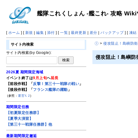
艦隊これくしょん -艦これ- 攻略 Wiki
[
ホーム
] [
新規
|
編集
|
添付
] [
一覧
|
最終更新
|
差分
|
バックアップ
] [
凍結
>
侵攻阻止！島嶼防衛
サイト内検索
サイト内検索(by Google):
侵攻阻止！島嶼防衛
2026夏 期間限定海域
イベント終了は
9月上旬
へ
延長
【前段作戦】「
反撃！第三十一戦隊の戦い
」
【後段作戦】「
フランス艦隊の躍動
」
(参照：
運営𝕏
2
)
期間限定任務
【初夏限定任務群】
【夏季大演習】
【第三十一戦隊任務群】他
最新期間限定邂逅