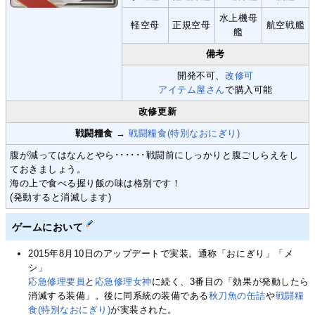
水上機母
軽空母
正規空母
航空戦艦
艦
備考
開発不可、
改修可
アイテム屋さん
で購入可能
改修更新
戦闘糧食
→
戦闘糧食(特別なおにぎり)
腹が減ってはなんとやら･･････戦闘前にしっかりと腹ごしらえをし
ておきましょう。
海の上で食べる握り飯の味は格別です！
(発動すると消滅します)
ゲームにおいて
2015年8月10日のアップデートで実装。通称「おにぎり」「メ
シ」
応急修理要員
と
応急修理女神
に続く、3番目の「効果が発動したら
消滅する装備」。後に同系統の装備である
秋刀魚の缶詰
や
戦闘糧
食(特別なおにぎり)
が実装された。