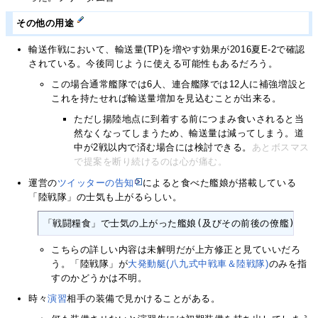
その他の用途
輸送作戦において、輸送量(TP)を増やす効果が2016夏E-2で確認
されている。今後同じように使える可能性もあるだろう。
この場合通常艦隊では6人、連合艦隊では12人に補強増設と
これを持たせれば輸送量増加を見込むことが出来る。
ただし揚陸地点に到着する前につまみ食いされると当
然なくなってしまうため、輸送量は減ってしまう。道
中が2戦以内で済む場合には検討できる。
あとボスマス
で提案を断り続けるのは心が痛む。
運営の
ツイッターの告知
によると食べた艦娘が搭載している
「陸戦隊」の士気も上がるらしい。
「戦闘糧食」で士気の上がった艦娘(及びその前後の僚艦)は、
こちらの詳しい内容は未解明だが上方修正と見ていいだろ
う。「陸戦隊」が
大発動艇(八九式中戦車＆陸戦隊)
のみを指
すのかどうかは不明。
時々
演習
相手の装備で見かけることがある。