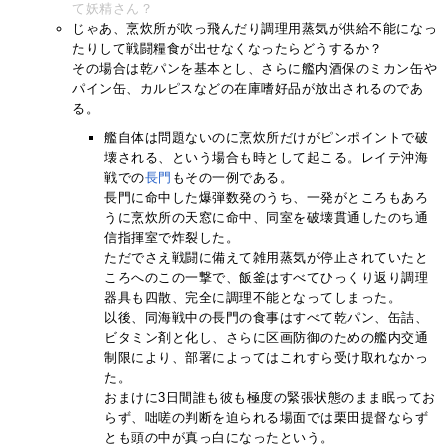
て妖精さん？
じゃあ、烹炊所が吹っ飛んだり調理用蒸気が供給不能になっ
たりして戦闘糧食が出せなくなったらどうするか？
その場合は乾パンを基本とし、さらに艦内酒保のミカン缶や
パイン缶、カルピスなどの在庫嗜好品が放出されるのであ
る。
艦自体は問題ないのに烹炊所だけがピンポイントで破
壊される、という場合も時として起こる。レイテ沖海
戦での
長門
もその一例である。
長門に命中した爆弾数発のうち、一発がところもあろ
うに烹炊所の天窓に命中、同室を破壊貫通したのち通
信指揮室で炸裂した。
ただでさえ戦闘に備えて雑用蒸気が停止されていたと
ころへのこの一撃で、飯釜はすべてひっくり返り調理
器具も四散、完全に調理不能となってしまった。
以後、同海戦中の長門の食事はすべて乾パン、缶詰、
ビタミン剤と化し、さらに区画防御のための艦内交通
制限により、部署によってはこれすら受け取れなかっ
た。
おまけに3日間誰も彼も極度の緊張状態のまま眠ってお
らず、咄嗟の判断を迫られる場面では栗田提督ならず
とも頭の中が真っ白になったという。