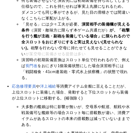
何も装備させないと演習先には初期装備を持ち出してしまう
仕様なので、これを持たせれば事実上丸腰になれるため。
ダメコンでも同じ事ができるが、見た目の滑稽さでは間違い
なくこちらに軍配が上がる。
「見せる」には少々工夫が必要。
演習相手の装備欄が見える
条件
（演習・敵味方に限らず本ゲーム共通だが）
が、「砲撃
を行う艦が主砲・副砲を装備している場合」に限られるので
全スロットをおにぎりにすると実は見えない(見せられな
い)。
砲撃を行わない空母に持たせても見せることができな
い
が某空母に装備させる提督は多い
演習時の初期装備置換はスロット単位で行われるので、例え
ば
長門改
をおにぎり1個装備状態にした場合演習相手には
「戦闘糧食・41cm連装砲・零式水上偵察機」の状態で現れ
る。
応急修理要員
や
洋上補給
等消費アイテム全般に言えることだが、
上位スロットに装備した場合、発動すると下位スロットから装備
が上位スロットに移動する。(補強除く)
大多数の艦娘は特に影響が無いが、空母系や航巡、航戦や水
戦装備可な艦娘等の場合スロット毎に搭載数が違い、消費ア
イテムがあるスロットの本来の搭載数は減っていないままで
ある。