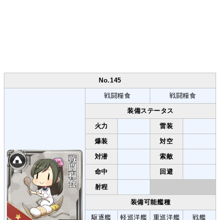
No.145
戦闘糧食
戦闘糧食
装備ステータス
火力
雷装
爆装
対空
対潜
索敵
命中
回避
射程
装備可能艦種
駆逐艦
軽巡洋艦
重巡洋艦
戦艦