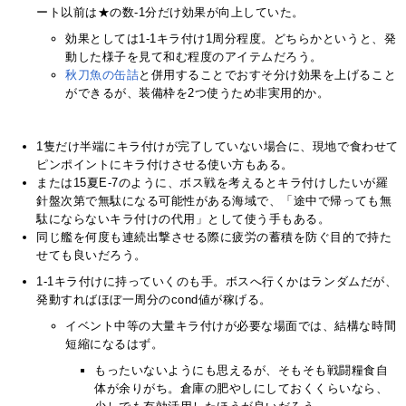
ート以前は★の数-1分だけ効果が向上していた。
効果としては1-1キラ付け1周分程度。どちらかというと、発
動した様子を見て和む程度のアイテムだろう。
秋刀魚の缶詰
と併用することでおすそ分け効果を上げること
ができるが、装備枠を2つ使うため非実用的か。
1隻だけ半端にキラ付けが完了していない場合に、現地で食わせて
ピンポイントにキラ付けさせる使い方もある。
または15夏E-7のように、ボス戦を考えるとキラ付けしたいが羅
針盤次第で無駄になる可能性がある海域で、「途中で帰っても無
駄にならないキラ付けの代用」として使う手もある。
同じ艦を何度も連続出撃させる際に疲労の蓄積を防ぐ目的で持た
せても良いだろう。
1-1キラ付けに持っていくのも手。ボスへ行くかはランダムだが、
発動すればほぼ一周分のcond値が稼げる。
イベント中等の大量キラ付けが必要な場面では、結構な時間
短縮になるはず。
もったいないようにも思えるが、そもそも戦闘糧食自
体が余りがち。倉庫の肥やしにしておくくらいなら、