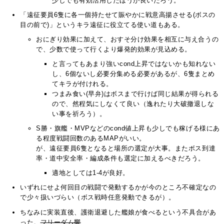
少しでも有効活用したほうが良いだろう。
「遠征要員6隻に各一個持たせて賑やかに戦意高揚させる(ボスの
目の前で)」というキラ遠征に役立てる使い道もある。
おにぎり効果に加えて、おすそ分け効果を相互に与え合うの
で、少数で使って行くより爆発的効果が見込める。
と言ってもあまり強いcond上昇ではないかも知れない
し、6個ないし必要分集める必要があるが、6隻まとめ
てキラが付けれる。
つまみ食い(早弁)はボスまで行けば同じ結果が得られる
ので、然程気にしなくて良い（逸れたり大破撤退しな
い事を祈ろう）。
S勝・旗艦・MVPなどのcond値上昇も少しでも稼げる様にあ
る程度戦闘回数のあるMAPがいい。
が、遠征要員6隻となると場所の選定が大事。またボス到達
率・道中安全率・編成条件も選定に加えるべきだろう。
適地としては1-4が良好。
いずれにせよ何回目の戦闘で発動するかが今のところ不確定なの
で少々扱いづらい（ボス戦時任意発動できるが）。
ちなみに実装直後、護衛退避した艦娘が食べるという不具合があ
った。
フリーダム響