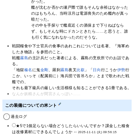
かった。
艦が沈むか否かの瀬戸際で誰もそんな余裕はなかった
のはもちろん、当時涼月は電源喪失のため艦内が真っ
暗だった。
その中を手探りで艦底近くの酒保まで下りねばなら
ず、もしそんな時にドカンときたら……と思うと、誰
も行く気になれなかったのだそうな。
戦闘糧食や下士官兵の食事のあれこれについては名著、『海軍め
したき物語』を参照のこと。
戦艦
霧島
の主計兵だった著者による、霧島の烹炊所でのお話であ
る。
「地獄
榛名
に鬼
金剛
、羅刹
霧島
夜叉
比叡
」「
日向
行こうか
伊勢
行
こか、いっそ（配属前に）海兵団で首吊ろか」とまで歌われた戦
艦での、
それも最下級兵の厳しい生活模様も知ることができる1冊である。
なんか妖精さんが間宮さんっぽい……
この装備についての米ント
過去ログ
★5で1個足らない場合どうしたらいいんですか？課金した糧食
は改修素材にできるんでしょうか --
2025-11-11 (火) 09:56:15