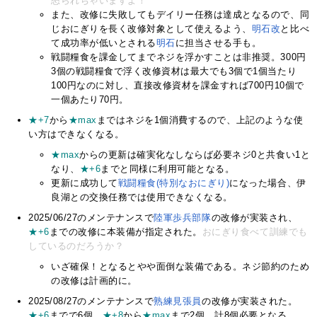
怒られちゃいますよ！
また、改修に失敗してもデイリー任務は達成となるので、同
じおにぎりを長く改修対象として使えるよう、
明石改
と比べ
て成功率が低いとされる
明石
に担当させる手も。
戦闘糧食を課金してまでネジを浮かすことは非推奨。300円
3個の戦闘糧食で浮く改修資材は最大でも3個で1個当たり
100円なのに対し、直接改修資材を課金すれば700円10個で
一個あたり70円。
★+7
から
★max
まではネジを1個消費するので、上記のような使
い方はできなくなる。
★max
からの更新は確実化なしならば必要ネジ0と共食い1と
なり、
★+6
までと同様に利用可能となる。
更新に成功して
戦闘糧食(特別なおにぎり)
になった場合、伊
良湖との交換任務では使用できなくなる。
2025/06/27のメンテナンスで
陸軍歩兵部隊
の改修が実装され、
★+6
までの改修に本装備が指定された。
おにぎり食べて訓練でも
しているのだろうか？
いざ確保！となるとやや面倒な装備である。ネジ節約のため
の改修は計画的に。
2025/08/27のメンテナンスで
熟練見張員
の改修が実装された。
★+6
までで6個、
★+8
から
★max
まで2個、計8個必要となる。