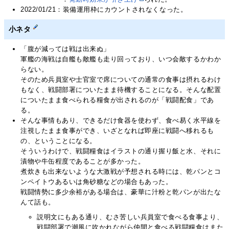
2022/01/21：装備運用枠にカウントされなくなった。
小ネタ
「腹が減っては戦は出来ぬ」
軍艦の海戦は自艦も敵艦も走り回っており、いつ会敵するかわか
らない。
そのため兵員室や士官室で席についての通常の食事は摂れるわけ
もなく、戦闘部署についたまま待機することになる。そんな配置
についたまま食べられる糧食が出されるのが「戦闘配食」であ
る。
そんな事情もあり、できるだけ食器を使わず、食べ易く水平線を
注視したまま食事ができ、いざとなれば即座に戦闘へ移れるも
の、ということになる。
そういうわけで、戦闘糧食はイラストの通り握り飯と水、それに
漬物や牛缶程度であることが多かった。
煮炊きも出来ないような大激戦が予想される時には、乾パンとコ
ンペイトウあるいは角砂糖などの場合もあった。
戦闘情勢に多少余裕がある場合は、豪華に汁粉と乾パンが出たな
んて話も。
説明文にもある通り、むさ苦しい兵員室で食べる食事より、
戦闘部署で潮風に吹かれながら仲間と食べる戦闘糧食はまた