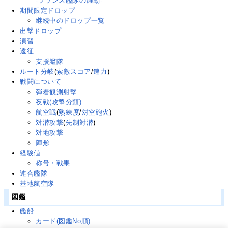
-フランス艦隊の躍動-
期間限定ドロップ
継続中のドロップ一覧
出撃ドロップ
演習
遠征
支援艦隊
ルート分岐
(
索敵スコア
/
速力
)
戦闘について
弾着観測射撃
夜戦(攻撃分類)
航空戦
(
熟練度
/
対空砲火
)
対潜攻撃
(
先制対潜
)
対地攻撃
陣形
経験値
称号・戦果
連合艦隊
基地航空隊
図鑑
艦船
カード(図鑑No順)