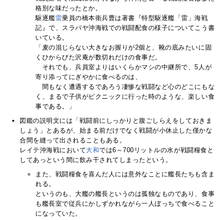
格別な味だったとか。
駆逐艦
雷
乗員の橋本衛兵曹は著書『特型駆逐艦「雷」海戦
記』で、スラバヤ沖海戦での戦闘配食の様子についてこう書
いている。
「麦の混じらない大きなお握りが2個と、靴の底みたいに固
くひからびた沢庵が数切れだけの食事だ。
それでも、兵員室よりはいくらかマシの中継所で、5人が
寄り添ってにぎやかに食べるのは、
間もなく遭遇するであろう凄惨な戦闘など心のどこにもな
く、まるで子供がピクニックに行った時のような、楽しい食
事である。」
図鑑の説明文には「戦闘前にしっかりと腹ごしらえをしておきま
しょう」とあるが、始まる前だけでなく戦闘が小休止した僅かな
合間を縫って出されることもある。
レイテ沖海戦において
大和
では6～700リットルの水が戦闘糧食と
してあっという間に飲み干されてしまったという。
また、戦闘糧食を喜んだ人には意外なことに艦長たちも含ま
れる。
というのも、大艦の艦長というのは孤独なものであり、食事
も艦長室で従兵にかしずかれながら一人ぼっちで食べること
になっていた。