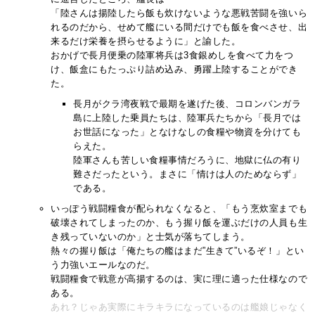
「陸さんは揚陸したら飯も炊けないような悪戦苦闘を強いら
れるのだから、せめて艦にいる間だけでも飯を食べさせ、出
来るだけ栄養を摂らせるように」と諭した。
おかげで長月便乗の陸軍将兵は3食銀めしを食べて力をつ
け、飯盒にもたっぷり詰め込み、勇躍上陸することができ
た。
長月がクラ湾夜戦で最期を遂げた後、コロンバンガラ
島に上陸した乗員たちは、陸軍兵たちから「長月では
お世話になった」となけなしの食糧や物資を分けても
らえた。
陸軍さんも苦しい食糧事情だろうに、地獄に仏の有り
難さだったという。まさに「情けは人のためならず」
である。
いっぽう戦闘糧食が配られなくなると、「もう烹炊室までも
破壊されてしまったのか、もう握り飯を運ぶだけの人員も生
き残っていないのか」と士気が落ちてしまう。
熱々の握り飯は「俺たちの艦はまだ”生きて”いるぞ！」とい
う力強いエールなのだ。
戦闘糧食で戦意が高揚するのは、実に理に適った仕様なので
ある。
あれ？じゃあ実際にキラキラになっているのは艦娘じゃなく