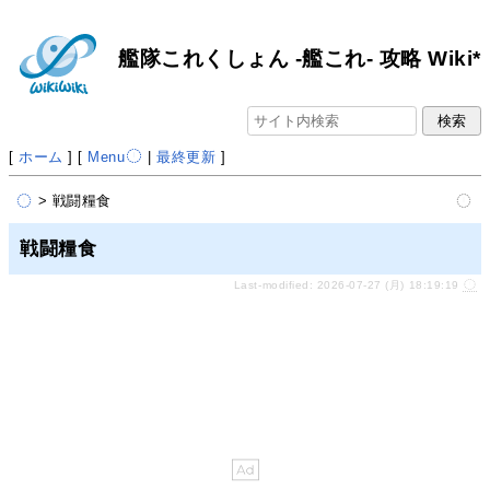
艦隊これくしょん -艦これ- 攻略 Wiki*
[
ホーム
] [
Menu
|
最終更新
]
> 戦闘糧食
戦闘糧食
Last-modified: 2026-07-27 (月) 18:19:19