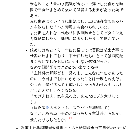
米を炊くと大量の水蒸気が出るので浮上した僅かな時
間で三食分まとめて炊いて保管する必要があった為で
ある。
更に傷みにくいように酢飯にし、上に保存食であるハ
ムを散らした「ハム寿司」も食べられていた。
また麦を入れない代わりに脚気防止としてビタミン剤
を錠剤にしたり、味噌汁に溶かしたりして飲んでい
た。
銀めしはもとより、牛缶に至っては普段は後生大事に
仕舞い込まれており、下士官兵たちにとっては戦闘配
食ぐらいでしかお目にかかれない代物だった。
なので戦闘配食でこの2つが出てくるや
「主計科の野郎ども、見ろよ、こんなに牛缶があった
のに、今日までお目にかかったことは一度もねえぞ。
やつら、艦が沈んでも俺たちにゃあ食わせねえつもり
だったんだぜ。ケチな奴め」
「ちげえねえ。奴を見ろよ、あんなにブタ太りして
よ」
（駆逐艦
潮
の水兵たち、スラバヤ沖海戦にて）
などと、あらぬ不平のとばっちりが主計兵たちめがけ
*3
飛んだりもしたとか。
海軍主計兵調理術教科書によると戦闘糧食は五目飯のおにぎ