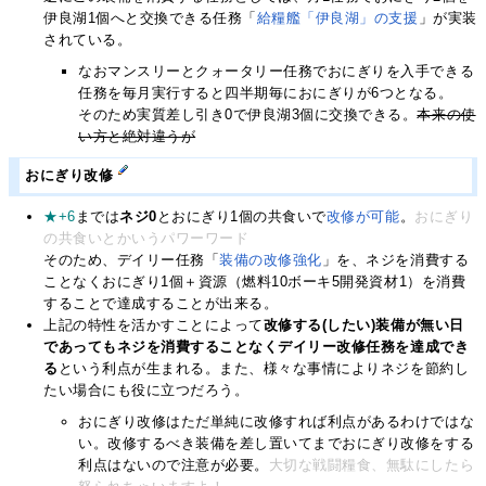
伊良湖1個へと交換できる任務「
給糧艦「伊良湖」の支援
」が実装
されている。
なおマンスリーとクォータリー任務でおにぎりを入手できる
任務を毎月実行すると四半期毎におにぎりが6つとなる。
そのため実質差し引き0で伊良湖3個に交換できる。
本来の使
い方と絶対違うが
おにぎり改修
★+6
までは
ネジ0
とおにぎり1個の共食いで
改修が可能
。
おにぎり
の共食いとかいうパワーワード
そのため、デイリー任務「
装備の改修強化
」を、ネジを消費する
ことなくおにぎり1個＋資源（燃料10ボーキ5開発資材1）を消費
することで達成することが出来る。
上記の特性を活かすことによって
改修する(したい)装備が無い日
であってもネジを消費することなくデイリー改修任務を達成でき
る
という利点が生まれる。また、様々な事情によりネジを節約し
たい場合にも役に立つだろう。
おにぎり改修はただ単純に改修すれば利点があるわけではな
い。改修するべき装備を差し置いてまでおにぎり改修をする
利点はないので注意が必要。
大切な戦闘糧食、無駄にしたら