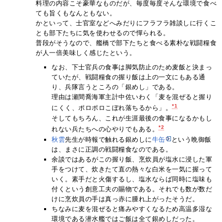
料理の内容こそ豪華なものだが、毎度毎度そんな環境で食べ
ても旨くもなんともない。
かといって、士官室などへみだりにフラフラ雑談しに行くこ
とも部下たちに気を使わせるので憚られる。
普段がそうなので、艦橋で部下たちと食べる素朴な戦闘糧食
が人一倍美味しく感じたという。
なお、下士官兵の食事は脚気防止のため麦飯と決まっ
ていたが、戦闘糧食の握り飯は上の一文にもある通
り、兵隊言うところの「銀めし」である。
理由は瀬間喬海軍主計中佐いわく「麦を混ぜると握り
*1
にくく、ポロポロこぼれ落ちるから」。
そしてもちろん、これが生涯最後の食事になるかもし
*2
れない兵たちへの心やりでもある。
秋雲
先生が時報で触れる銀めしに
牛缶
という晩御飯
は、まさに正調の戦闘糧食なのである。
余談ではあるがこの握り飯、烹炊員が塩水に浸した軍
手をつけて、炊きたて直の熱々な白米を一気に握って
いく。素手だと火傷するし、塩水ならば同時に塩味も
付くという創意工夫の賜物である。それでも数が数だ
けに烹炊員の手は真っ赤に腫れ上がったそうだ。
ちなみに麦を混ぜると痛みやすくなるため高温多湿な
環境である潜水艦ではご飯は全て銀めしだった。