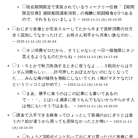
現在期間限定で実装されているウィークリー任務「【期間
限定任務】揚陸船団護衛演習」の報酬に戦闘糧食が1つある
ので、それをもらいましょう --
2025-11-11 (火) 10:10:55
おにぎり改修とか完全スルーしてたから今まで資材消費の仕方
全く認知してなかったけど、お前さん初手から共食い族なのか…
--
2025-11-11 (火) 10:42:44
ネジ消費ゼロだから、そうじゃないと一日一個無限にネジ
貰えるようなものだからね --
2025-11-13 (木) 14:17:49
１－５とかで秋刀魚漁するときに使うなよ……３戦目からはラ
ンダム消費らしい……許可押したおぼえがないのになくなって
た……みんな俺の犠牲を無駄にしないでくれ（俺がマヌケなだけ
というツッコミはやめて） --
2025-11-11 (火) 13:41:16
まあ、勝手に食うのはこの記事にも書いてあるの
で・・・。とはいえ滅多に使うもんでもないからやらかす人
は他にもいそうではある。 --
2025-11-11 (火) 16:20:03
課金で入手できる糧食ってひょっとして装備のおにぎりとは違
うの？絵が違うから買っても意味なかったとか怖い --
2025-11-11
(火) 18:14:35
ちょうど300ポイント払っておにぎり買ったけど改修に使