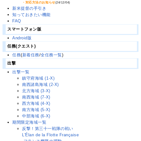
・対応方法のお知らせ
(24/12/04)
新米提督の手引き
知っておきたい機能
FAQ
スマートフォン版
Android版
任務(クエスト)
任務
(
新着任務
/
全任務一覧
)
出撃
出撃一覧
鎮守府海域 (1-X)
南西諸島海域 (2-X)
北方海域 (3-X)
南西海域 (7-X)
西方海域 (4-X)
南方海域 (5-X)
中部海域 (6-X)
期間限定海域一覧
反撃！第三十一戦隊の戦い
L'Élan de la Flotte Française