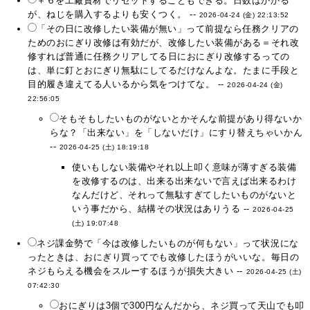
＋６を工廠資材でリセットすることもできる。日数はかかる
が、ねじを購入するよりも安くつく。 --
2026-04-24 (金) 22:13:52
「その日に改修したい装備が無い」って前提なら任務クリアの
ためのおにぎり改修は有効だが、改修したい装備がある＝それ改
修すれば普通に任務クリアしてる日におにぎり改修するっての
は、単に釘とおにぎり無駄にしてるだけなんよな。たまに手段と
目的履き違えてる人いるから気をつけてな。 --
2026-04-24 (金)
22:56:05
そもそもしたいものがないとかそんな前提があり得ないか
らな？「出来ない」を「しないだけ」にすり替えちゃいかん
--
2026-04-25 (土) 18:19:18
使いもしない装備やそれ以上叩く意味が薄すぎる装備
を改修するのは、出来る出来ないで言えば出来るわけ
なんだけど、それって無駄すぎてしたいものがないと
いう事だから、結構その状況はありうる --
2026-04-25
(土) 19:07:48
ネジ課金勢で「今は改修したいものが何もない」って状況にな
ったときは、おにぎり買ってでも改修したほうがいいな。毎日の
ネジもらえる機会をスルーするほうが損失大きい --
2026-04-25 (土)
07:42:30
おにぎりは3個で300円なんだから、ネジ買って天山でも叩