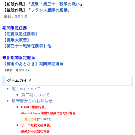
【前段作戦】「
反撃！第三十一戦隊の戦い
」
【後段作戦】「
フランス艦隊の躍動
」
(参照：
運営𝕏
2
)
期間限定任務
【初夏限定任務群】
【夏季大演習】
【第三十一戦隊任務群】他
最新期間限定邂逅
【梅雨のあとさき】期間限定邂逅
(参照：運営𝕏
1
)
ゲームガイド
艦これについて
第二期について
鎮守府からのお知らせ
HTML5版移行後、
iPad/iPhone環境で接続できない場合
・対応方法
(25/10/17)
サーバ近代化改修後、
接続が不安定な場合