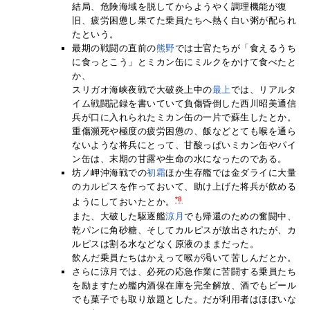
結局、危険海域を脱してからようやく調理機能が復
旧、疲労困憊し果てた乗員たちへ熱く白い粥が配られ
たという。
最期の戦闘の直前の
熊野
では士官たちが「食えるうち
に食っとこう」とミカン缶にミルクをかけて食べたと
か、
スリガオ海峡夜戦で大破炎上中の
最上
では、リアルタ
イム戦闘記録を書いていて負傷昏倒した西川昭美通信
兵が口に入れられたミカン缶の一片で蘇生したとか。
重傷瀕死や極度の疲労困憊の、飯などとても喉を通ら
ないような将兵にとって、甘酸っぱいミカン缶やパイ
ン缶は、末期の甘露や生命の水になったのである。
坊ノ岬沖海戦での
初霜
ほか生存艦では金ダライに大量
のカルピスを作っておいて、助け上げた将兵が飲める
*8
ようにしておいたとか。
また、大破した駆逐艦
涼月
でも帰還のための奮闘中、
乾パンに角砂糖、そしてカルピスが放出されたが、カ
ルピスは割る水などなく原液のままだった。
飲んだ乗員たちはかえって喉が渇いて苦しんだとか。
さらに涼月では、必死の応急作業に苦闘する乗員たち
を励ますため艦内酒保在庫を完全解放、酒でもビール
でも菓子でも取り放題とした。だが利用者はほぼいな