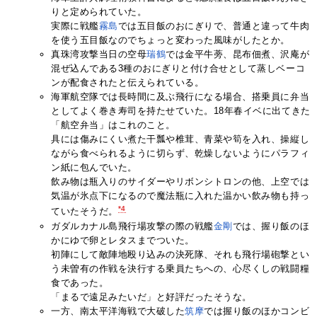
りと定められていた。
実際に戦艦
霧島
では五目飯のおにぎりで、普通と違って牛肉
を使う五目飯なのでちょっと変わった風味がしたとか。
真珠湾攻撃当日の空母
瑞鶴
では金平牛蒡、昆布佃煮、沢庵が
混ぜ込んである3種のおにぎりと付け合せとして蒸しベーコ
ンが配食されたと伝えられている。
海軍航空隊では長時間に及ぶ飛行になる場合、搭乗員に弁当
としてよく巻き寿司を持たせていた。18年春イベに出てきた
「航空弁当」はこれのこと。
具には傷みにくい煮た干瓢や椎茸、青菜や筍を入れ、操縦し
ながら食べられるように切らず、乾燥しないようにパラフィ
ン紙に包んでいた。
飲み物は瓶入りのサイダーやリボンシトロンの他、上空では
気温が氷点下になるので魔法瓶に入れた温かい飲み物も持っ
*4
ていたそうだ。
ガダルカナル島飛行場攻撃の際の戦艦
金剛
では、握り飯のほ
かにゆで卵とレタスまでついた。
初陣にして敵陣地殴り込みの決死隊、それも飛行場砲撃とい
う未曽有の作戦を決行する乗員たちへの、心尽くしの戦闘糧
食であった。
「まるで遠足みたいだ」と好評だったそうな。
一方、南太平洋海戦で大破した
筑摩
では握り飯のほかコンビ