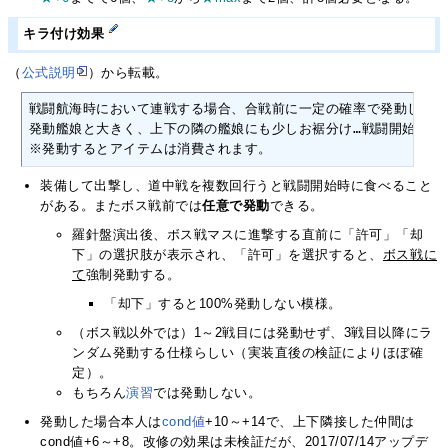
キラ付け効果
（
公式説明
）から転載。
戦闘航海時において連戦する場合、合戦前に一定の確率で発動します
発動艦娘と大きく、上下の隣の艦娘にも少しお裾分け…戦闘開始前に士
※発動するとアイテムは消費されます。
装備して出撃し、道中戦を複数回行うと戦闘開始時に食べること
がある。またボス戦前では
任意で発動
できる。
羅針盤演出後、ボス戦マスに進撃する直前に「許可」「却
下」の選択肢が表示され、「許可」を選択すると、
ボス戦に
て
強制発動する。
「却下」すると100%発動しない模様。
（ボス戦以外では）1～2戦目には発動せず、3戦目以降にラ
ンダム発動する仕様らしい（実装直後の検証によりほぼ確
定）。
もちろん
演習
では発動しない。
発動した場合本人は
cond値
+10～+14で、上下隣接した仲間は
cond値+6～+8。改修の効果は未検証だが、2017/07/14アップデ