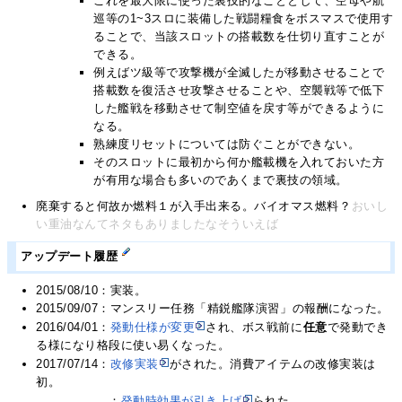
これを最大限に使った裏技的なこととして、空母や航
巡等の1~3スロに装備した戦闘糧食をボスマスで使用す
ることで、当該スロットの搭載数を仕切り直すことが
できる。
例えばツ級等で攻撃機が全滅したが移動させることで
搭載数を復活させ攻撃させることや、空襲戦等で低下
した艦戦を移動させて制空値を戻す等ができるように
なる。
熟練度リセットについては防ぐことができない。
そのスロットに最初から何か艦載機を入れておいた方
が有用な場合も多いのであくまで裏技の領域。
廃棄すると何故か燃料１が入手出来る。バイオマス燃料？
おいし
い重油なんてネタもありましたなそういえば
アップデート履歴
2015/08/10：実装。
2015/09/07：マンスリー任務「精鋭艦隊演習」の報酬になった。
2016/04/01：
発動仕様が変更
され、ボス戦前に
任意
で発動でき
る様になり格段に使い易くなった。
2017/07/14：
改修実装
がされた。消費アイテムの改修実装は
初。
：
発動時効果が引き上げ
られた。