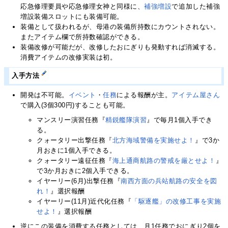
応急修理要員や応急修理女神と同様に、
補強増設
で追加した補強
増設装備スロットにも装備可能。
装備として扱われるが、母港の装備所持数にカウントされない。
またアイテム欄で所持数確認ができる。
装備改修が可能だが、改修したおにぎりも発動すれば消滅する。
消費アイテムの改修実装は初。
入手方法
開発は不可能。
イベント
・
任務
による報酬が主。
アイテム屋さん
で購入(3個300円)することも可能。
マンスリー演習任務『
精鋭艦隊演習
』で毎月1個入手でき
る。
クォータリー出撃任務『
北方海域警備を実施せよ！
』で3か
月おきに1個入手できる。
クォータリー遠征任務『
海上通商航路の警戒を厳とせよ！
』
で3か月おきに2個入手できる。
イヤーリー(6月)出撃任務『
南西方面の兵站航路の安全を図
れ！
』選択報酬
イヤーリー(11月)近代化任務『
「駆逐艦」の改修工事を実施
せよ！
』選択報酬
逆にこの装備を消費する任務としては、月1任務でおにぎり2個を