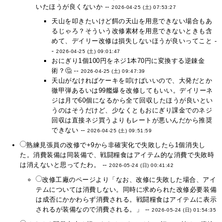
いたほうが良くないか --
2026-04-25 (土) 07:53:27
天山を叩きたいけど餌の天山を用意できない場合もあ
るじゃろ？そういう改修素材を用意できないときも含
めて、デイリー改修は損失しないほうが良いってこと -
-
2026-04-25 (土) 09:01:47
おにぎり1個100円をネジ1本70円に変換する逆錬金
術？🤔 --
2026-04-25 (土) 09:47:39
天山がなければケーキを叩けばいいので、大発だとか
徹甲弾あるいは99艦爆を改修してもいい。デイリーネ
ジは月で60個になるから全て回収したほうが良いとい
うのはそうだけど、少なくともおにぎり課金でのネジ
回収は直接ネジ買うよりもレートが悪いんだから推奨
できない --
2026-04-25 (土) 09:51:59
熟練見張員の改修で+9から非確実化で失敗したら1個消失し
た。消費装備は同装備で、戦闘糧食はアイテム的な消費で失敗時
は消えないと思ってたわ。 --
2026-05-24 (日) 00:41:42
改修工廠のページより「なお、改修に失敗した場合、アイ
テムについては消費しない。同時に求められた改修必要装備
は成否にかかわらず消費される。戦闘糧食はアイテムに表示
されるが装備なので消費される。」 --
2026-05-24 (日) 01:54:35