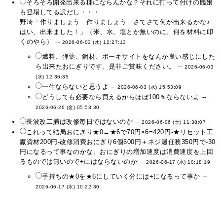
そろそろ開発出来る様にならんかな？それに打って付けの艦娘
も登場してる訳だし・・・
野埼「作りましょう 作りましょう さてさて何が出来るかな♪
はい、出来ました！」（米、水、塩とか無いのに、何を材料に叩
くのやら） --
2026-06-03 (水) 12:27:13
燃料、弾薬、鋼材、ボーキサイトをなんか良い感じにした
ら出来たおにぎりです。是非ご賞味ください。 --
2026-06-03
(水) 12:36:35
一生ならないと思うよ --
2026-06-03 (水) 15:53:09
どうしても必要なら買えるからほぼ100％ならないよ --
2026-06-26 (金) 05:53:30
長波改二捕は改修毎日ではないのか --
2026-06-06 (土) 11:38:07
これって結局おにぎり★0→★6で70円×6=420円-★リセット工
廠資材200円-改修消費おにぎり6個600円＋ネジ週任務350円で-30
円になるって事なのかな。おにぎりの増加速度は消費速度を上回
るものでは無いので+にはならないのか --
2026-06-17 (水) 10:18:19
手持ちの★0を★6にしていく分には+になるって事か --
2026-06-17 (水) 10:22:30