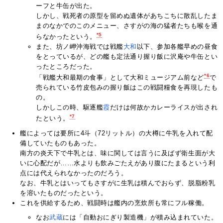
ーフと牛缶が出た。
しかし、戦死者の原型を留めぬ遺体があちこちに散乱したま
まのなかでのこのメニュー、さすがの海の猛者たちも喉を通
*5
らなかったという。
また、坊ノ岬沖海戦では戦艦
大和
以下、参加各艦早めの昼食
をとっているが、どの艦も定法通り握り飯に沢庵や牛缶とい
ったところだった。
*6
「戦艦大和最期の食事」として大和ミュージアム前など
で
売られている竹皮包みの握り飯はこの戦闘糧食を再現したも
の。
しかしこの時、駆逐艦
霞
だけは何故かカレーライスが出され
*7
たという。
艦によっては要所に4斗（72リットル）の大樽に牛乳を入れて配
備していたものもあった。
南方の炎天下で牛乳とは、味に関しては言うに及ばず衛生面が大
いに心配だが……水よりも飲みごたえがあり腹にたまるという利
点には代えられなかったのだろう。
なお、牛乳とはいってもさすがに生乳は積んでおらず、脱脂粉乳
を溶いたものだったという。
これを供給するため、戦闘時は艦内の烹炊所も常にフル稼働。
なお
武蔵
には「自動おにぎり製造機」が積み込まれていた。