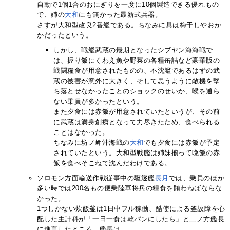
自動で1個1合のおにぎりを一度に10個製造できる優れもの
で、姉の
大和
にも無かった最新式兵器。
さすが大和型改良2番艦である。ちなみに具は梅干しやおか
かだったという。
しかし、戦艦武蔵の最期となったシブヤン海海戦で
は、握り飯にくわえ魚や野菜の各種缶詰など豪華版の
戦闘糧食が用意されたものの、不沈艦であるはずの武
蔵の被害が意外に大きく、そして思うように敵機を撃
ち落とせなかったことのショックのせいか、喉を通ら
ない乗員が多かったという。
また夕食には赤飯が用意されていたというが、その前
に武蔵は満身創痍となって力尽きたため、食べられる
ことはなかった。
ちなみに坊ノ岬沖海戦の
大和
でも夕食には赤飯が予定
されていたという。大和型戦艦は姉妹揃って晩飯の赤
飯を食べそこねて沈んだわけである。
ソロモン方面輸送作戦従事中の駆逐艦
長月
では、乗員のほか
多い時では200名もの便乗陸軍将兵の糧食を賄わねばならな
かった。
1つしかない炊飯釜は1日中フル稼働、酷使による釜故障を心
配した主計科が「一日一食は乾パンにしたら」と二ノ方艦長
に進言したところ、艦長は