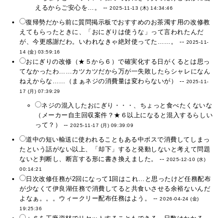
えるからご安心を…。 --
2025-11-13 (木) 14:34:46
復帰勢だから前に質問掲示板でおすすめのお茶濁す用の改修教
えてもらったときに、「おにぎりは使うな」って言われたんだ
が、今更感謝だわ。いわれなきゃ絶対使ってた……。 --
2025-11-
14 (金) 03:59:16
おにぎりの改修（★５から６）で確実化する日がくるとは思っ
てなかったわ……カツカツだから万が一失敗したらシャレになん
ねえからな……（まぁネジの消費量は変わらないが） --
2025-11-
17 (月) 07:39:29
ネジの混入したおにぎり・・・、ちょっと食べたくないな
（メーカー自主回収案件？★６以上になると混入するらしい
って？） --
2025-11-17 (月) 09:39:09
道中の短い輸送に使われることもある中ボスで消費してしまっ
たという話がない以上、「却下」すると発動しないと考えて問題
ないと判断し、断言する形に書き換えました。 --
2025-12-10 (水)
00:14:21
日次改修任務が2回になって1回はこれ…と思ったけど任務配布
が少なくて伊良湖任務で消費してると共食いさせる余裕ないんだ
よなぁ。。。ウィークリー配布任務はよう。 --
2026-04-24 (金)
19:25:36