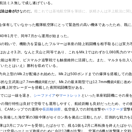
航法ミス無しで成し遂げている。
航法は命がけ
なのだ。
艦これでは基地航空隊を筆頭に、妖精さんは洋上航法に関
を保有していなかった艦隊航空隊にとって緊急性の高い機体であったため、既に原
40年1月で、同年7月から運用が始まった。
海の戦いで、機動力を妥協したフルマーは単座の陸上戦闘機を相手取るには実力
はおよそ3.2t。なんと天山と同等であり、これをMk.1ではわずか1,080馬力のマ
性能は有用で、ビスマルク追撃戦でも触接維持に活躍した。また、マルタを出入
ていたとはいえ）勝利を収めている。
出力向上型のMk.2が配備され始めた。Mk.2は500ポンドまでの爆弾を搭載して
的な主武装は7.7mm機銃8挺だが、Mk.2の最末期型では12.7mm機銃4挺に改
には機上対空レーダーを搭載した夜間戦闘機型がある。
までには一線を退き、
シーファイア
や
マートレット
といった単座戦闘機にその座
ーの飛行特性は良好で空母でも運用しやすく、航続距離も良好だったため、その
衛、CAMシップでの運用や
長距離偵察
、低空侵入での対地攻撃や
バラクーダ
雷撃
.2を装備した海空軍の3個中隊がセイロン島を拠点に活動したが、圧倒的な戦力
中隊は3月にフルマーを受領したばかりで、残る1個も2月に再転換を終えたばかり
9日には空母ハーミーズ救援のために合計12機が出撃し、空軍の6機が攻撃隊と