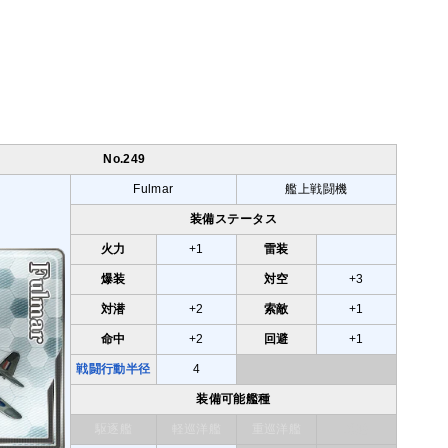
No.249
Fulmar
艦上戦闘機
装備ステータス
火力
+1
雷装
爆装
対空
+3
対潜
+2
索敵
+1
命中
+2
回避
+1
戦闘行動半径
4
装備可能艦種
駆逐艦
軽巡洋艦
重巡洋艦
戦艦