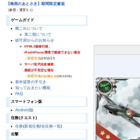
【梅雨のあとさき】期間限定邂逅
(参照：運営𝕏
1
)
ゲームガイド
艦これについて
第二期について
鎮守府からのお知らせ
HTML5版移行後、
iPad/iPhone環境で接続できない場合
・対応方法
(25/10/17)
サーバ近代化改修後、
接続が不安定な場合
・対応方法のお知らせ
(24/12/04)
新米提督の手引き
知っておきたい機能
FAQ
スマートフォン版
Android版
任務(クエスト)
任務
(
新着任務
/
全任務一覧
)
出撃