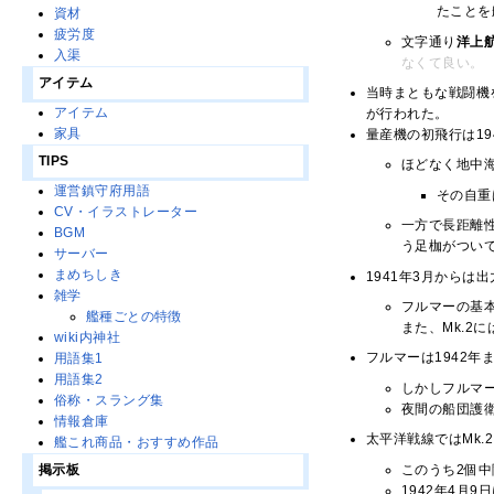
たことを
資材
疲労度
文字通り
洋上
入渠
なくて良い。
アイテム
当時まともな戦闘機
アイテム
が行われた。
家具
量産機の初飛行は19
TIPS
ほどなく地中
運営鎮守府用語
その自重
CV・イラストレーター
一方で長距離
BGM
う足枷がつい
サーバー
まめちしき
1941年3月からは
雑学
フルマーの基本
艦種ごとの特徴
また、Mk.2
wiki内神社
フルマーは1942年
用語集1
用語集2
しかしフルマ
俗称・スラング集
夜間の船団護
情報倉庫
太平洋戦線ではMk
艦これ商品・おすすめ作品
このうち2個
掲示板
1942年4月