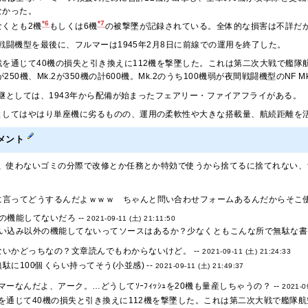
なかった。
*6
*7
なくとも2機
もしくは6機
の被撃墜が記録されている。全体的な損害は不詳だ
戦闘機型を最後に、フルマーは1945年2月8日に前線での運用を終了した。
戦を通じて40機の損失と引き換えに112機を撃墜した。これは第二次大戦で艦
が250機、Mk.2が350機の計600機。Mk.2のうち100機弱が夜間戦闘機型のNF 
継としては、1943年から配備が始まったフェアリー・ファイアフライがある。
としてはやはり単座機に劣るものの、運用の柔軟性や大きな搭載量、航続距離を
メント
、使わないゴミの分際で改修とか任務とか特効で使うから捨てるに捨てれない、ち
に言ってどうするんだよｗｗｗ ちゃんと問い合わせフォームあるんだからそこ使お
の機能してないだろ --
2021-09-11 (土) 21:11:50
い込み以外の機能してないってソースはあるか？少なくともこんな所で無駄な書き
いかどっちなの？文章読んでもわからないけど。 --
2021-09-11 (土) 21:24:33
駄に100個くらい持ってそう(小並感) --
2021-09-11 (土) 21:49:37
ーなんだよ、アーク。…どうしてｿｰﾌｨｯｼｭを20機も量産しちゃうの？ --
2021-0
を通じて40機の損失と引き換えに112機を撃墜した。これは第二次大戦で艦隊