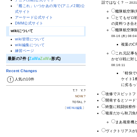
アニメ(1期)公式サイト
話ではなく？ --
2021
「艦これ」いつかあの海で(アニメ2期)公
艦隊航空隊(
式サイト
アーケード公式サイト
とてもゼロ
DMM公式サイト
の資料つき合わ
艦隊航空隊
wikiについて
09-16 (木) 08:04
wiki管理について
複葉のC
wiki編集について
練習ページ
これ元記事を
最新の7件 (
ZaWa
ZaWa
形式)
かゼロ戦に対し
08:16:11
Recent Changes
「軽快で
ケイト1
人気の10件
に劣るっ
T.
?
Y.
?
改修でスピットフ
NOW.
?
開発するとソード
TOTAL.
?
終盤に戦闘偵察作
〔
MENU編集
〕
複座だから秋刀魚
まあ複座機と
ヴィクトリアスが