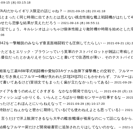
-09-15 (水) 03:15:18
FAA)だからイギリス限定の話じゃね？ --
2021-09-15 (水) 20:41:18
戦とまったく同じ時期に出てきたとは思えない残念性能な艦上戦闘機がはたして4
せたら悲惨な結果が見えただろう --
2021-09-16 (木) 06:55:11
限定でしょう。キルレシオはぶっちゃけ個体性能より敵対機や時期を始めとした環
:06
R42を一撃離脱のみならず垂直面格闘戦でも圧倒してたらしい --
2021-09-21 (火) 
たどるとエリック・ブラウンっていう英軍のテストパイロットが雑誌に寄稿したの
優位だったとかありえそうにないこと書いてて信憑性が薄い．そのテストパイロッ
軽装な三菱A6M零式戦闘機や愛知D3Aヴァル急降下爆撃機との交戦で、フルマー
機と引き換えにフルマー6機が失われた[23][24][25] にもかかわらず、フルマ
て書いてあるけど(冒頭文でもまったく歯が立たなかったってある) --
2021-09-29 
ァイアを食うのめんどくさすぎる なかなか開発で出ないし --
2021-09-20 (月) 13
フィッシュばっかりくる。いらんところばかり物欲センサーが仕事するな --
2021
ったけどこれほんとにいらねえなって --
2021-09-29 (水) 10:17:20
特効がこねぇかなと密かに期待している(でも使わねえよとも思っている) --
2021
言うだけで洋上観測できるなら大半の艦攻/艦爆が複座なのにって話になるから…
結構なフルマー厨だけど開発秘書官に追加されたりはしてないのかな。 --
2021-1