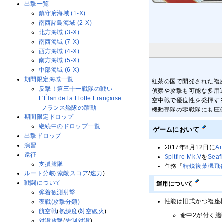
出撃一覧
鎮守府海域 (1-X)
南西諸島海域 (2-X)
北方海域 (3-X)
南西海域 (7-X)
西方海域 (4-X)
南方海域 (5-X)
中部海域 (6-X)
期間限定海域一覧
紅茶の国で開発された複
反撃！第三十一戦隊の戦い
偵察や攻撃も可能な多用
L'Élan de la Flotte Française
空中戦で優位性を発揮す
-フランス艦隊の躍動-
機動部隊の零戦隊にも圧
期間限定ドロップ
継続中のドロップ一覧
ゲームにおいて
出撃ドロップ
演習
2017年8月12日に
A
遠征
Spitfire Mk.V
を
Seaf
支援艦隊
任務「
精鋭複葉機飛
ルート分岐
(
索敵スコア
/
速力
)
戦闘について
運用について
弾着観測射撃
性能は旧式かつ複座
夜戦(攻撃分類)
航空戦
(
熟練度
/
対空砲火
)
命中2が付く艦
対潜攻撃
(
先制対潜
)