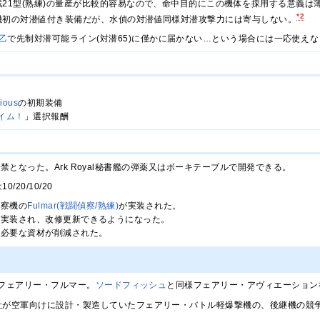
21型(熟練)の量産が比較的容易なので、命中目的にこの機体を採用する意義は
*2
機初の対潜値付き装備だが、水偵の対潜値同様対潜攻撃力には寄与しない。
乙
で先制対潜可能ライン(対潜65)に僅かに届かない…という場合には一応使え
rious
の初期装備
イム！
」選択報酬
開発解禁となった。Ark Royal秘書艦の弾薬又はボーキテーブルで開発できる。
/20/10/20
上偵察機の
Fulmar(戦闘偵察/熟練)
が実装された。
：改修が実装され、改修更新できるようになった。
改修に必要な資材が削減された。
フェアリー・フルマー。
ソードフィッシュ
と同様フェアリー・アヴィエーション
社が空軍向けに設計・製造していたフェアリー・バトル軽爆撃機の、後継機の競