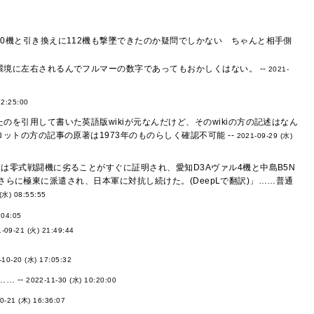
0機と引き換えに112機も撃墜できたのか疑問でしかない ちゃんと相手側
境に左右されるんでフルマーの数字であってもおかしくはない。 --
2021-
22:25:00
を引用して書いた英語版wikiが元なんだけど、そのwikiの方の記述はなん
トの方の記事の原著は1973年のものらしく確認不可能 --
2021-09-29 (水)
は零式戦闘機に劣ることがすぐに証明され、愛知D3Aヴァル4機と中島B5N
ーはさらに極東に派遣され、日本軍に対抗し続けた。(DeepLで翻訳)」……普通
(水) 08:55:55
:04:05
-09-21 (火) 21:49:44
-10-20 (水) 17:05:32
… --
2022-11-30 (水) 10:20:00
0-21 (木) 16:36:07