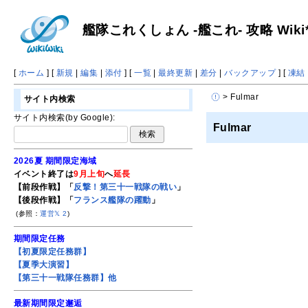
艦隊これくしょん -艦これ- 攻略 Wiki
[
ホーム
] [
新規
|
編集
|
添付
] [
一覧
|
最終更新
|
差分
|
バックアップ
] [
凍結
> Fulmar
サイト内検索
サイト内検索(by Google):
Fulmar
2026夏 期間限定海域
イベント終了は
9月上旬
へ
延長
【前段作戦】「
反撃！第三十一戦隊の戦い
」
【後段作戦】「
フランス艦隊の躍動
」
(参照：
運営𝕏
2
)
期間限定任務
【初夏限定任務群】
【夏季大演習】
【第三十一戦隊任務群】他
最新期間限定邂逅