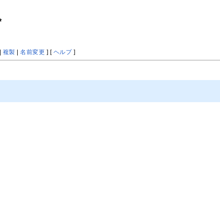
*
|
複製
|
名前変更
] [
ヘルプ
]