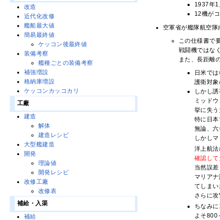
1937
改造
12機が
近代化改修
艦船最大値
空軍省が艦隊航空隊
簡易最終値
この仕様書で
ケッコン後最終値
戦闘機ではな
装備考察
また、長距離
艦種ごとの装備考察
補強増設
日米では
格納庫増設
護衛対象
ケッコンカッコカリ
しかし誘
ミッドウ
工廠
挙に失う
建造
特に日本
解体
無論、六
建造レシピ
しかしマ
大型艦建造
洋上航法
開発
確認して
理論値
当然誤差
開発レシピ
マリアナ
改修工廠
てしまい
改修表
さらに攻
補給・入渠
ちなみに
よそ80
補給