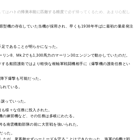
しては
ハトの帰巣本能に匹敵する精度
で必ず帰ってくるため、あまり心配し
型機の存在していた当機が採用され、早くも1938年半ばに最初の量産発注
不足であることが明らかになった。
ーリン8、Mk.2でも1,300馬力のマーリン30エンジンで動かしていたのだ。
りする船団護衛ではより軽快な枢軸軍戦闘機相手に（爆撃機の護衛任務とい
の急降下爆撃も可能だった。
められている。
を譲っていった。
後も様々な任務に投入された。
機の練習機など、その任務は多岐にわたる。
を誇る南雲機動部隊の前に大苦戦を強いられた。
だった。
交戦したが、衆寡敵せずハーミーズを守ることはできなかった。海軍の6機は戦