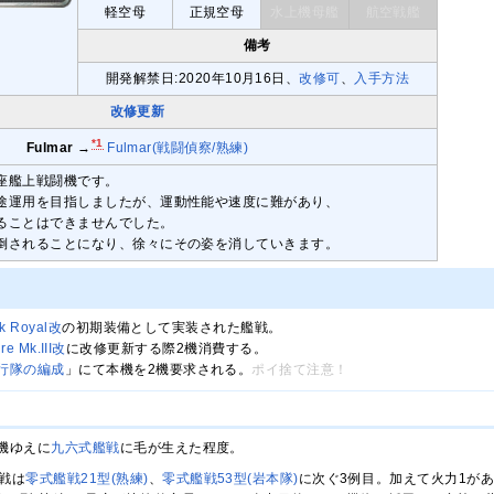
軽空母
正規空母
水上機母艦
航空戦艦
備考
開発解禁日:2020年10月16日、
改修可
、
入手方法
改修更新
*1
Fulmar
→
Fulmar(戦闘偵察/熟練)
座艦上戦闘機です。
途運用を目指しましたが、運動性能や速度に難があり、
ることはできませんでした。
倒されることになり、徐々にその姿を消していきます。
rk Royal改
の初期装備として実装された艦戦。
ire Mk.III改
に改修更新する際2機消費する。
行隊の編成
」にて本機を2機要求される。
ポイ捨て注意！
機ゆえに
九六式艦戦
に毛が生えた程度。
戦は
零式艦戦21型(熟練)
、
零式艦戦53型(岩本隊)
に次ぐ3例目。加えて火力1が