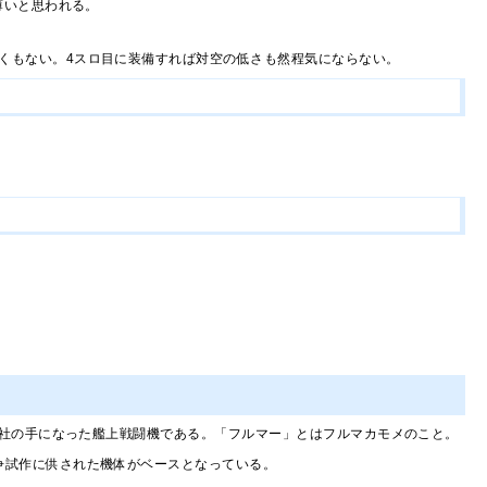
薄いと思われる。
なくもない。4スロ目に装備すれば対空の低さも然程気にならない。
社の手になった艦上戦闘機である。「フルマー」とはフルマカモメのこと。
争試作に供された機体がベースとなっている。