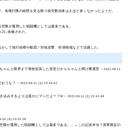
が、各飛行隊の経歴を見る限り損失数自体はさほど多くなかったようだ。
隊航空隊が運用した戦闘機としては最多である。
Mk.2に改修された。
活かして強行偵察や船団／対地攻撃、対潜哨戒などで活躍した。
ゃんと限界まで母校拡張した意見だからちゃんと聞け糞運営 --
2021-09-11
うな？ --
2021-09-11 (土) 15:34:42
込みするよりは遥かにマシだよー？w --
2021-09-11 (土) 21:41:49
9-14 (火) 10:31:28
航空隊が運用した戦闘機としては最多である。」←この記述本当？英軍限定の