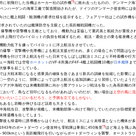
*3
年1月に初飛行した当機はホーカー社の試作機
に敗れ去ったものの、デンマーク海
コペンハーゲンの海軍工廠で製造開始されたが、ドイツのデンマーク侵攻時には
向けに艦上戦闘・観測機の要求仕様を提示すると、フェアリー社はこの試作機を
要求されていたのは艦隊防空を主眼とした長距離戦闘機だった。
く爆撃機や雷撃機を主敵としており、機動力は妥協して重武装と航続力が重視さ
の洋上飛行でのパイロットの負担を軽減するため、航法・通信士の乗る複座機と
機動力低下を嫌ってパイロットに洋上航法をさせていた。
の爆撃・雷撃機や先導機による航法支援が行われ、多くの場合これで問題はなか
導機を付けて洋上航法を行った日米でもしばしば航法ミスにより不時着機や行方
ェー海戦では空母
ホーネット
のVF-8所属のF4F-4艦上戦闘機10機が
日
本
艦
隊
ま
大惨事を起こしている。
では大戦末期になると搭乗員の確保を急ぐあまり新兵の訓練を短縮した影響によ
〇一空のように、部隊によっては洋上航法も追加訓練により習得していたようだ
リアナ沖海戦では米機動部隊に向かう際アウトレンジ戦法を取った為長距離の洋
において、島など目印になるものがあればいいのだが、無い場合は
上空の風に流
だいたいここにいるだろう、と予測を立てるしかない。
もあるし距離が伸びるほど誤差も大きくなる。
沖海戦当日、攻撃隊が発艦し、米機動部隊へ向けて飛行していたのだが目標変更
未帰還機を出してしまう。
撃後も帰還時に誘導機からはぐれたり、航法ミスにより未帰還となった機体が多
*5
1943年のポートダーウィン侵攻時も零戦隊は事前に450海里
ほど海上を飛ぶ
0～900kmという長距離飛行を行いながらポートダーウィンを襲撃、オーストラリ