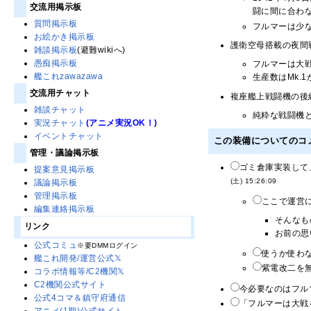
交流用掲示板
闘に間に合わ
質問掲示板
フルマーは少
お絵かき掲示板
護衛空母搭載の夜間
雑談掲示板
(避難wikiへ)
愚痴掲示板
フルマーは大
艦これzawazawa
生産数はMk.1
交流用チャット
複座艦上戦闘機の後
雑談チャット
純粋な戦闘機
実況チャット
(アニメ実況OK！)
イベントチャット
この装備についてのコ
管理・議論掲示板
ゴミ倉庫実装して
提案意見掲示板
(土) 15:26:09
議論掲示板
管理掲示板
ここで運営
編集連絡掲示板
そんなも
リンク
お前の思
公式コミュ
※要DMMログイン
使うか使わな
艦これ開発/運営公式𝕏
紫電改二を無
コラボ情報等/C2機関𝕏
C2機関公式サイト
今必要なのはフルマ
公式4コマ＆鎮守府通信
「フルマーは大戦