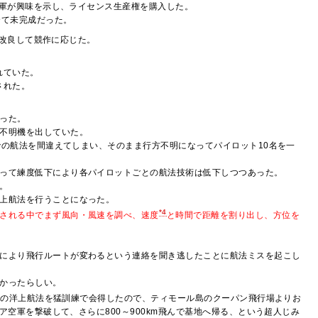
軍が興味を示し、ライセンス生産権を購入した。
全て未完成だった。
改良して競作に応じた。
れていた。
された。
った。
不明機を出していた。
での航法を間違えてしまい、そのまま行方不明になってパイロット10名を一
って練度低下により各パイロットごとの航法技術は低下しつつあった。
。
上航法を行うことになった。
*4
される中でまず風向・風速を調べ、速度
と時間で距離を割り出し、方位を
により飛行ルートが変わるという連絡を聞き逃したことに航法ミスを起こし
かったらしい。
為の洋上航法を猛訓練で会得したので、ティモール島のクーパン飛行場よりお
ア空軍を撃破して、さらに800～900km飛んで基地へ帰る、という超人じみ