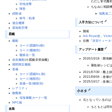
ただし零式艦戦
対地攻撃
ちなみに戦闘
陣形
瑞鳳改二
経験値
称号・戦果
入手方法について
連合艦隊
基地航空隊
開発
図鑑
Ark Royal改
、
Victo
任務「
演習ティータ
艦船
カード(図鑑No順)
アップデート履歴
カード(艦種別)
艦娘名一覧
2020/10/16：
改造艦船
(※図鑑非登録艦)
期間限定艦船
最低値レシピは10
装備
2021/07/30：艦
カード(図鑑No.順)
2021/08/04
カード(種類別)
2025/10/17：
装備一覧(種類別)
レアリティ
小ネタ
敵艦船
深海棲艦カード一覧
元となっているのは
NPC娘
もともとは同
改装