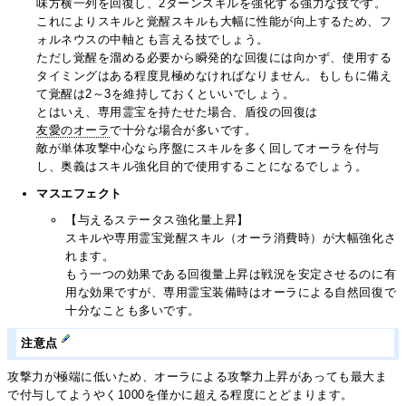
味方横一列を回復し、2ターンスキルを強化する強力な技です。
これによりスキルと覚醒スキルも大幅に性能が向上するため、フ
ォルネウスの中軸とも言える技でしょう。
ただし覚醒を溜める必要から瞬発的な回復には向かず、使用する
タイミングはある程度見極めなければなりません。もしもに備え
て覚醒は2～3を維持しておくといいでしょう。
とはいえ、専用霊宝を持たせた場合、盾役の回復は
友愛のオーラ
で十分な場合が多いです。
敵が単体攻撃中心なら序盤にスキルを多く回してオーラを付与
し、奥義はスキル強化目的で使用することになるでしょう。
マスエフェクト
【与えるステータス強化量上昇】
スキルや専用霊宝覚醒スキル（オーラ消費時）が大幅強化さ
れます。
もう一つの効果である回復量上昇は戦況を安定させるのに有
用な効果ですが、専用霊宝装備時はオーラによる自然回復で
十分なことも多いです。
注意点
攻撃力が極端に低いため、オーラによる攻撃力上昇があっても最大ま
で付与してようやく1000を僅かに超える程度にとどまります。