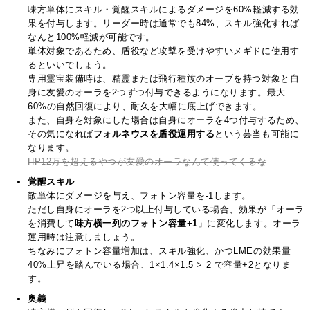
味方単体にスキル・覚醒スキルによるダメージを60%軽減する効
果を付与します。リーダー時は通常でも84%、スキル強化すれば
なんと100%軽減が可能です。
単体対象であるため、盾役など攻撃を受けやすいメギドに使用す
るといいでしょう。
専用霊宝装備時は、精霊または飛行種族のオーブを持つ対象と自
身に
友愛のオーラ
を2つずつ付与できるようになります。最大
60%の自然回復により、耐久を大幅に底上げできます。
また、自身を対象にした場合は自身にオーラを4つ付与するため、
その気になれば
フォルネウスを盾役運用する
という芸当も可能に
なります。
HP12万を超えるやつが
友愛のオーラ
なんて使ってくるな
覚醒スキル
敵単体にダメージを与え、フォトン容量を-1します。
ただし自身にオーラを2つ以上付与している場合、効果が「オーラ
を消費して
味方横一列のフォトン容量+1
」に変化します。オーラ
運用時は注意しましょう。
ちなみにフォトン容量増加は、スキル強化、かつLMEの効果量
40%上昇を踏んでいる場合、1×1.4×1.5 > 2 で容量+2となりま
す。
奥義