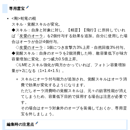
専用霊宝
<剛>蛇竜の棍
スキル・覚醒スキルが変化。
◆スキル：自身と対象に対し、【精霊】【飛行】に所持していれ
ば「
友愛のオーラ
」を2個付与する効果を追加。自分に使用した場
合はオーラが合計4個付与。
◇
友愛のオーラ
：1個につき攻撃力3%上昇・自然回復3%付与。
◆覚醒スキル：自身のオーラを2個消費した時、敵容量低下が味方
容量増加に変化、かつ威力0.5倍上昇。
◇LMEとスキル強化が両方かかっていれば、フォトン容量増加
量が+2になる（1×1.4×1.5）。
スキルにオーラ付与能力が追加され、覚醒スキルはオーラ消
費で効果が変化するようになります。
ただしオーラ消費時の覚醒スキルは、元々の妨害性能が消え
てしまうため、容量低下目的で採用する場合は注意が必要で
す。
その場合はオーラ対象外のオーブを装備しておくか、専用霊
宝を外しましょう。
編集時の注意点