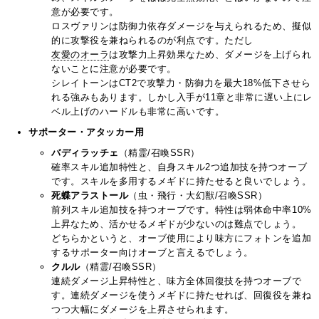
意が必要です。
ロスヴァリンは防御力依存ダメージを与えられるため、擬似
的に攻撃役を兼ねられるのが利点です。ただし
友愛のオーラ
は攻撃力上昇効果なため、ダメージを上げられ
ないことに注意が必要です。
シレイトーンはCT2で攻撃力・防御力を最大18%低下させら
れる強みもあります。しかし入手が11章と非常に遅い上にレ
ベル上げのハードルも非常に高いです。
サポーター・アタッカー用
バディラッチェ
（精霊/召喚SSR）
確率スキル追加特性と、自身スキル2つ追加技を持つオーブ
です。スキルを多用するメギドに持たせると良いでしょう。
死蝶アラストール
（虫・飛行・大幻獣/召喚SSR）
前列スキル追加技を持つオーブです。特性は弱体命中率10%
上昇なため、活かせるメギドが少ないのは難点でしょう。
どちらかというと、オーブ使用により味方にフォトンを追加
するサポーター向けオーブと言えるでしょう。
クルル
（精霊/召喚SSR）
連続ダメージ上昇特性と、味方全体回復技を持つオーブで
す。連続ダメージを使うメギドに持たせれば、回復役を兼ね
つつ大幅にダメージを上昇させられます。