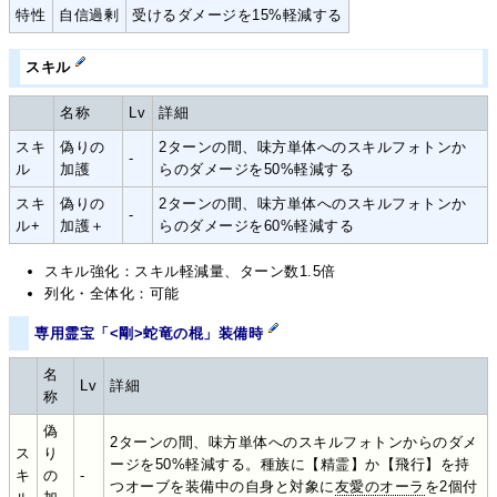
特性
自信過剰
受けるダメージを15%軽減する
スキル
名称
Lv
詳細
スキ
偽りの
2ターンの間、味方単体へのスキルフォトンか
-
ル
加護
らのダメージを50%軽減する
スキ
偽りの
2ターンの間、味方単体へのスキルフォトンか
-
ル+
加護＋
らのダメージを60%軽減する
スキル強化：スキル軽減量、ターン数1.5倍
列化・全体化：可能
専用霊宝「<剛>蛇竜の棍」装備時
名
Lv
詳細
称
偽
2ターンの間、味方単体へのスキルフォトンからのダメ
ス
り
ージを50%軽減する。種族に【精霊】か【飛行】を持
キ
の
-
つオーブを装備中の自身と対象に
友愛のオーラ
を2個付