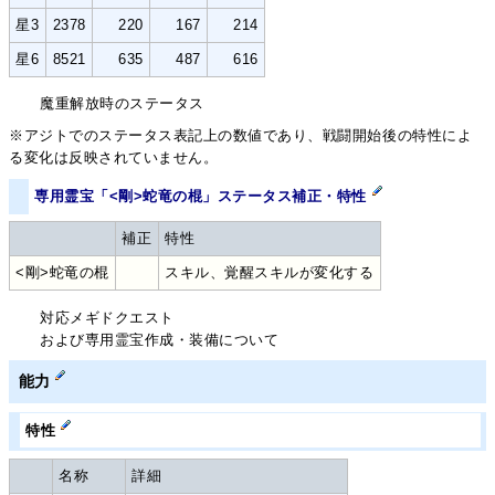
星3
2378
220
167
214
星6
8521
635
487
616
魔重解放時のステータス
※アジトでのステータス表記上の数値であり、戦闘開始後の特性によ
る変化は反映されていません。
専用霊宝「<剛>蛇竜の棍」ステータス補正・特性
補正
特性
<剛>蛇竜の棍
スキル、覚醒スキルが変化する
対応メギドクエスト
および専用霊宝作成・装備について
能力
特性
名称
詳細