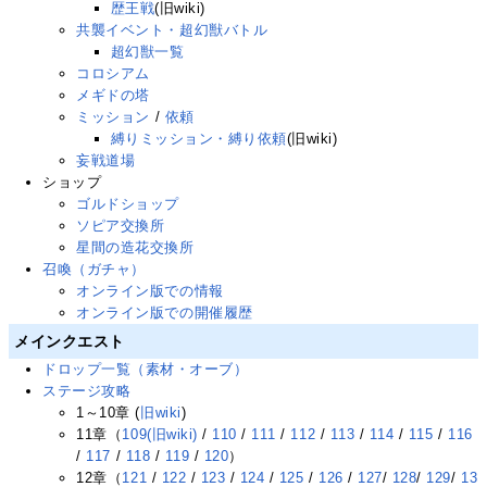
歴王戦
(旧wiki)
共襲イベント・超幻獣バトル
超幻獣一覧
コロシアム
メギドの塔
ミッション
/
依頼
縛りミッション・縛り依頼
(旧wiki)
妄戦道場
ショップ
ゴルドショップ
ソピア交換所
星間の造花交換所
召喚（ガチャ）
オンライン版での情報
オンライン版での開催履歴
メインクエスト
ドロップ一覧（素材・オーブ）
ステージ攻略
1～10章 (
旧wiki
)
11章（
109(旧wiki)
/
110
/
111
/
112
/
113
/
114
/
115
/
116
/
117
/
118
/
119
/
120
）
12章（
121
/
122
/
123
/
124
/
125
/
126
/
127
/
128
/
129
/
13