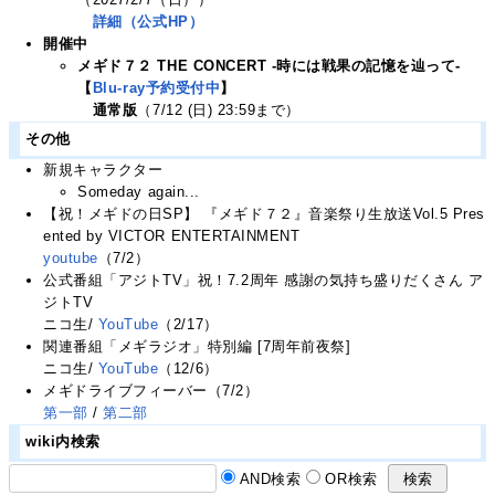
詳細（公式HP）
開催中
メギド７２ THE CONCERT -時には戦果の記憶を辿って-
【
Blu-ray予約受付中
】
通常版
（7/12 (日) 23:59まで）
その他
新規キャラクター
Someday again...
【祝！メギドの日SP】 『メギド７２』音楽祭り生放送Vol.5 Pres
ented by VICTOR ENTERTAINMENT
youtube
（7/2）
公式番組「アジトTV」祝！7.2周年 感謝の気持ち盛りだくさん ア
ジトTV
ニコ生/
YouTube
（2/17）
関連番組「メギラジオ」特別編 [7周年前夜祭]
ニコ生/
YouTube
（12/6）
メギドライブフィーバー（7/2）
第一部
/
第二部
wiki内検索
AND検索
OR検索