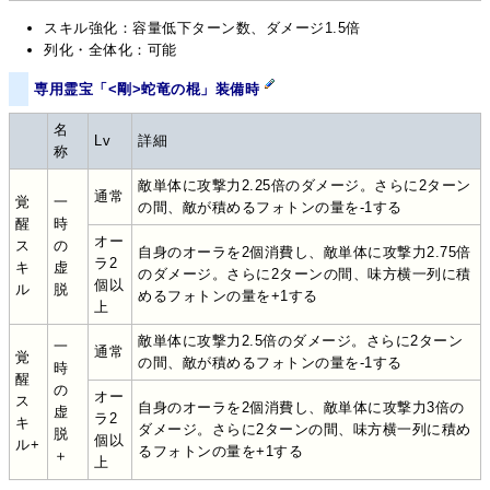
スキル強化：容量低下ターン数、ダメージ1.5倍
列化・全体化：可能
専用霊宝「<剛>蛇竜の棍」装備時
名
Lv
詳細
称
敵単体に攻撃力2.25倍のダメージ。さらに2ターン
通常
覚
一
の間、敵が積めるフォトンの量を-1する
醒
時
オー
ス
の
自身のオーラを2個消費し、敵単体に攻撃力2.75倍
ラ2
キ
虚
のダメージ。さらに2ターンの間、味方横一列に積
個以
ル
脱
めるフォトンの量を+1する
上
敵単体に攻撃力2.5倍のダメージ。さらに2ターン
一
通常
覚
の間、敵が積めるフォトンの量を-1する
時
醒
の
オー
ス
自身のオーラを2個消費し、敵単体に攻撃力3倍の
虚
ラ2
キ
ダメージ。さらに2ターンの間、味方横一列に積め
脱
個以
ル+
るフォトンの量を+1する
＋
上