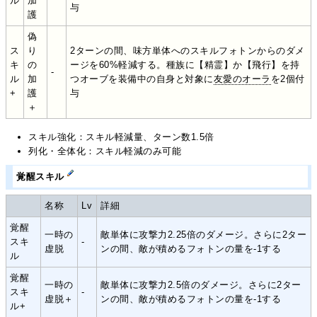
ル
加
与
護
偽
ス
り
2ターンの間、味方単体へのスキルフォトンからのダメ
キ
の
ージを60%軽減する。種族に【精霊】か【飛行】を持
-
ル
加
つオーブを装備中の自身と対象に
友愛のオーラ
を2個付
+
護
与
＋
スキル強化：スキル軽減量、ターン数1.5倍
列化・全体化：スキル軽減のみ可能
覚醒スキル
名称
Lv
詳細
覚醒
一時の
敵単体に攻撃力2.25倍のダメージ。さらに2ター
スキ
-
虚脱
ンの間、敵が積めるフォトンの量を-1する
ル
覚醒
一時の
敵単体に攻撃力2.5倍のダメージ。さらに2ター
スキ
-
虚脱＋
ンの間、敵が積めるフォトンの量を-1する
ル+