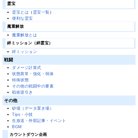
霊宝
霊宝とは
（
霊宝一覧
）
便利な霊宝
魔重解放
魔重解放とは
絆ミッション（絆霊宝）
絆ミッション
戦闘
ダメージ計算式
状態異常・強化・弱体
特殊状態
その他の戦闘中の要素
戦術逆引き
その他
砂場（データ置き場）
Tips・小技
生放送・外部記事・イベント
BGM
カウントダウン企画