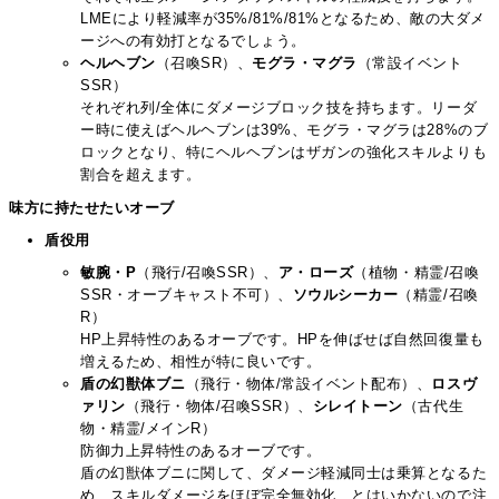
LMEにより軽減率が35%/81%/81%となるため、敵の大ダメ
ージへの有効打となるでしょう。
ヘルヘブン
（召喚SR）、
モグラ・マグラ
（常設イベント
SSR）
それぞれ列/全体にダメージブロック技を持ちます。リーダ
ー時に使えばヘルヘブンは39%、モグラ・マグラは28%のブ
ロックとなり、特にヘルヘブンはザガンの強化スキルよりも
割合を超えます。
味方に持たせたいオーブ
盾役用
敏腕・P
（飛行/召喚SSR）、
ア・ローズ
（植物・精霊/召喚
SSR・オーブキャスト不可）、
ソウルシーカー
（精霊/召喚
R）
HP上昇特性のあるオーブです。HPを伸ばせば自然回復量も
増えるため、相性が特に良いです。
盾の幻獣体ブニ
（飛行・物体/常設イベント配布）、
ロスヴ
ァリン
（飛行・物体/召喚SSR）、
シレイトーン
（古代生
物・精霊/メインR）
防御力上昇特性のあるオーブです。
盾の幻獣体ブニに関して、ダメージ軽減同士は乗算となるた
め、スキルダメージをほぼ完全無効化、とはいかないので注