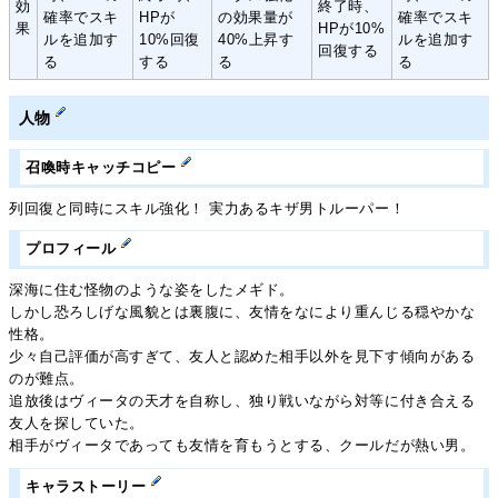
効
終了時、
確率でスキ
HPが
の効果量が
確率でスキ
果
HPが10%
ルを追加す
10%回復
40%上昇す
ルを追加す
回復する
る
する
る
る
人物
召喚時キャッチコピー
列回復と同時にスキル強化！ 実力あるキザ男トルーパー！
プロフィール
深海に住む怪物のような姿をしたメギド。
しかし恐ろしげな風貌とは裏腹に、友情をなにより重んじる穏やかな
性格。
少々自己評価が高すぎて、友人と認めた相手以外を見下す傾向がある
のが難点。
追放後はヴィータの天才を自称し、独り戦いながら対等に付き合える
友人を探していた。
相手がヴィータであっても友情を育もうとする、クールだが熱い男。
キャラストーリー