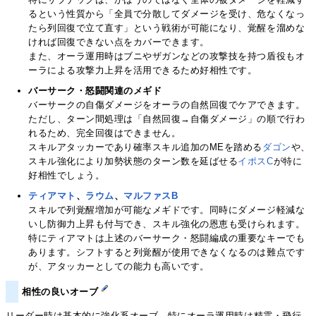
るという性質から「全員で分散してダメージを受け、危なくなっ
たら列回復で立て直す」という戦術が可能になり、覚醒を溜めな
ければ回復できない点をカバーできます。
また、オーラ運用時はブニやザガンなどの攻撃技を持つ盾役もオ
ーラによる攻撃力上昇を活用できるため好相性です。
バーサーク・怒闘関連のメギド
バーサークの自傷ダメージをオーラの自然回復でケアできます。
ただし、ターン間処理は「自然回復→自傷ダメージ」の順で行わ
れるため、完全回復はできません。
スキルアタッカーであり確率スキル追加のMEを踏める
ダゴン
や、
スキル強化により加勢状態のターン数を延ばせる
イポスC
が特に
好相性でしょう。
ティアマト
、
ラウム
、
マルファスB
スキルで列覚醒増加が可能なメギドです。同時にダメージ軽減な
いし防御力上昇も付与でき、スキル強化の恩恵も受けられます。
特にティアマトは上述のバーサーク・怒闘編成の重要なキーでも
あります。シフトすると列覚醒が使用できなくなるのは難点です
が、アタッカーとしての能力も高いです。
相性の良いオーブ
リーダー時は基本的に強化系オーブ、特にオーラ運用時は精霊・飛行