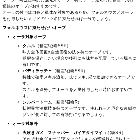
種族のオーブがおすすめです。
オーラの付与は自身と単体が対象であるため、フォルネウスとオーラ
を付与したいメギドの1～2名に持たせれば十分でしょう。
フォルネウスに持たせたいオーブ
オーラ対象オーブ
クルル
（精霊/召喚SSR）
味方全体回復&自然回復の技を持つオーブです。
覚醒を温存したい場合や後列にも味方を配置している場合に
有用です。
バディラッチェ
（精霊/召喚SSR）
特性で確率スキル追加、技でスキル2つ追加できるオーブで
す。
スキルを連発してオーラを大量付与したい時におすすめで
す。
シルバートーム
（精霊/召喚R）
状態異常治癒技を持つオーブです。使われると厄介な束縛や
ゾンビ化に対しての有効打になるでしょう。
オーラ対象外
火吹きガメ
、
スナッパー
、
ガイアタイマイ
（召喚SR）
それぞれ全ダメージ/アタック/スキルの軽減技を持ちます。