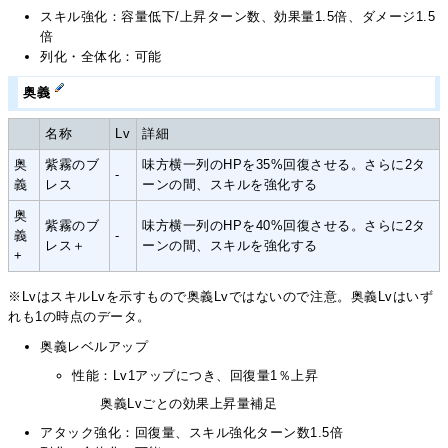
スキル強化：容量低下/上昇ターン数、効果量1.5倍、ダメージ1.5
倍
列化・全体化：可能
奥義
名称
Lv
詳細
奥
紫霧のブ
味方横一列のHPを35%回復させる。さらに2タ
-
義
レス
ーンの間、スキルを強化する
奥
紫霧のブ
味方横一列のHPを40%回復させる。さらに2タ
義
-
レス＋
ーンの間、スキルを強化する
+
※LvはスキルLvを示すもので奥義Lvではないので注意。奥義Lvはいず
れも1の時点のデータ。
奥義レベルアップ
性能：Lv1アップにつき、回復量1％上昇
奥義Lvごとの効果上昇量補足
アタック強化：回復量、スキル強化ターン数1.5倍