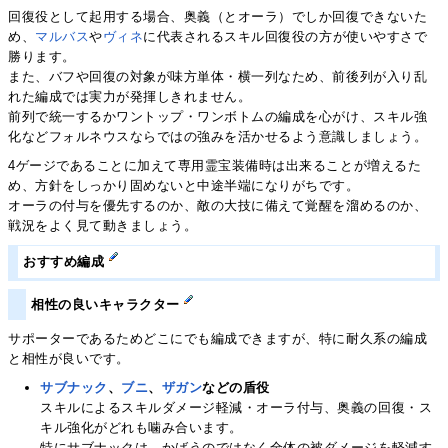
回復役として起用する場合、奥義（とオーラ）でしか回復できないた
め、
マルバス
や
ヴィネ
に代表されるスキル回復役の方が使いやすさで
勝ります。
また、バフや回復の対象が味方単体・横一列なため、前後列が入り乱
れた編成では実力が発揮しきれません。
前列で統一するかワントップ・ワンボトムの編成を心がけ、スキル強
化などフォルネウスならではの強みを活かせるよう意識しましょう。
4ゲージであることに加えて専用霊宝装備時は出来ることが増えるた
め、方針をしっかり固めないと中途半端になりがちです。
オーラの付与を優先するのか、敵の大技に備えて覚醒を溜めるのか、
戦況をよく見て動きましょう。
おすすめ編成
相性の良いキャラクター
サポーターであるためどこにでも編成できますが、特に耐久系の編成
と相性が良いです。
サブナック
、
ブニ
、
ザガン
などの盾役
スキルによるスキルダメージ軽減・オーラ付与、奥義の回復・ス
キル強化がどれも噛み合います。
特にサブナックは、かばうのではなく全体の被ダメージを軽減す