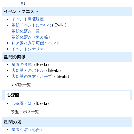
0
）
イベントクエスト
イベント開催履歴
常設イベントについて
(旧wiki)
常設化済み一覧
常設化済み（東方編）
レア素材入手可能イベント
イベントシナリオ
星間の禁域
星間の禁域
（旧wiki）
大幻獣とのバトル
（旧wiki）
大幻獣の素材・オーブ
（旧wiki）
大幻獣一覧
心深圏
心深圏とは
（旧wiki）
禁盤・ボス一覧
星間の塔
星間の塔（総合）