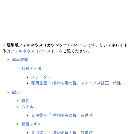
※
通常版フォルネウス（カウンター）
のページです。リジェネレイト
体は
フォルネウス（バースト）
をご覧ください。
基本情報
各種データ
ステータス
専用霊宝「<剛>蛇竜の棍」ステータス補正・特性
能力
特性
スキル
専用霊宝「<剛>蛇竜の棍」装備時
覚醒スキル
専用霊宝「<剛>蛇竜の棍」装備時