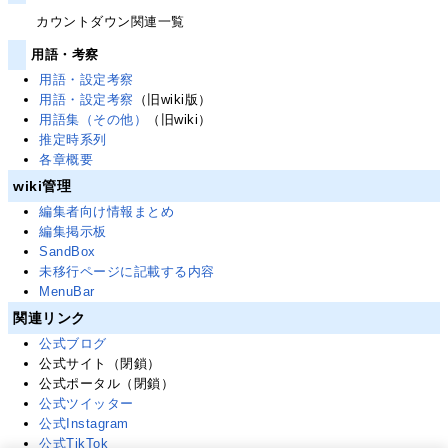
カウントダウン関連一覧
用語・考察
用語・設定考察
用語・設定考察
（旧wiki版）
用語集（その他）
（旧wiki）
推定時系列
各章概要
wiki管理
編集者向け情報まとめ
編集掲示板
SandBox
未移行ページに記載する内容
MenuBar
関連リンク
公式ブログ
公式サイト（閉鎖）
公式ポータル（閉鎖）
公式ツイッター
公式Instagram
公式TikTok