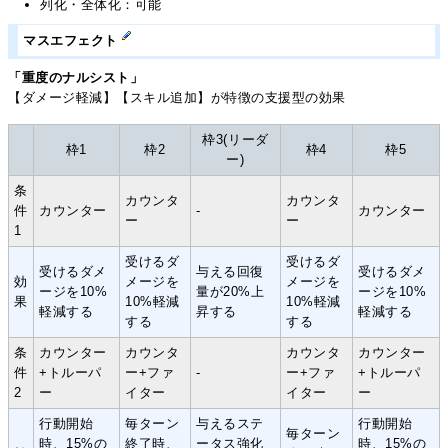
列化・全体化：可能
マスエフェクト
「重度のナルシスト」
【ダメージ軽減】【スキル追加】が特徴の支援型の効果
枠3(リーダ
枠1
枠2
枠4
枠5
ー)
条
カウンタ
カウンタ
件
カウンター
-
カウンター
ー
ー
1
受けるダ
受けるダ
受けるダメ
与える回復
受けるダメ
効
メージを
メージを
ージを10%
量が20%上
ージを10%
果
10%軽減
10%軽減
軽減する
昇する
軽減する
する
する
条
カウンター
カウンタ
カウンタ
カウンター
件
+トルーパ
ー+ファ
-
ー+ファ
+トルーパ
2
ー
イター
イター
ー
行動開始
毎ターン
与えるステ
行動開始
毎ターン
時、15%の
終了時、
ータス強化
時、15%の