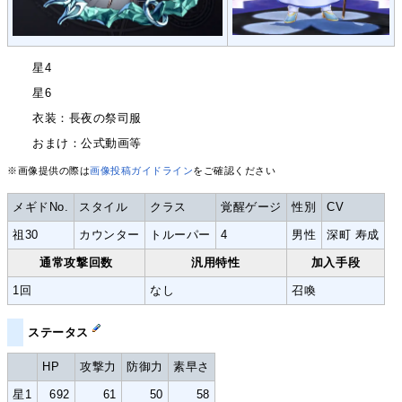
星4
星6
衣装：長夜の祭司服
おまけ：公式動画等
※画像提供の際は
画像投稿ガイドライン
をご確認ください
メギドNo.
スタイル
クラス
覚醒ゲージ
性別
CV
祖30
カウンター
トルーパー
4
男性
深町 寿成
通常攻撃回数
汎用特性
加入手段
1回
なし
召喚
ステータス
HP
攻撃力
防御力
素早さ
星1
692
61
50
58