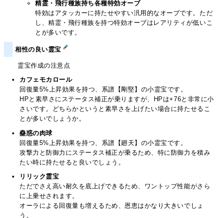
精霊・飛行種族持ち各種特効オーブ
特効はアタッカーに持たせやすい汎用的なオーブです。ただ
し、精霊・飛行種族を持つ特効オーブはレアリティが低いこ
とが多いです。
相性の良い霊宝
霊宝作成の注意点
カフェモカロール
回復量5%上昇効果を持つ、系譜【剛堅】の小霊宝です。
HPと素早さにステータス補正が乗りますが、HPは+76と非常に小
さいです。どちらかというと素早さを上げたい場合に持たせるこ
とが多いでしょうか。
蠱惑の肉球
回復量5%上昇効果を持つ、系譜【廻天】の小霊宝です。
攻撃力と防御力にステータス補正が乗るため、特に防御力を積み
たい時に持たせると良いでしょう。
リリック霊宝
ただでさえ高い耐久を底上げできるため、ワントップ性能がさら
に上乗せされます。
オーラによる回復量も増えるため、恩恵はかなり大きいでしょ
う。