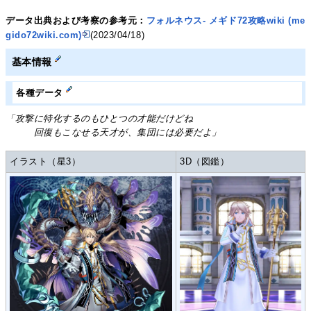
データ出典および考察の参考元：
フォルネウス- メギド72攻略wiki (me
gido72wiki.com)
(2023/04/18)
基本情報
各種データ
「攻撃に特化するのもひとつの才能だけどね
回復もこなせる天才が、集団には必要だよ」
イラスト（星3）
3D（図鑑）