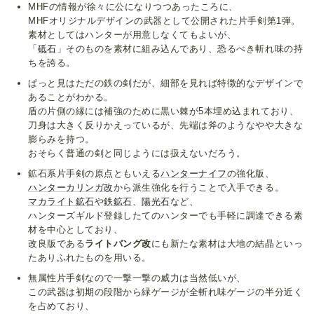
MHFの情報が徐々に公になりつつあったころに、
MHFオリジナルデザインの武器として公開された片手剣第1弾。
素材としてはハンターが用意しなくてもよいが、
「
砥石
」そのものを素材に組み込んであり、恐るべき斬れ味の持
ちを誇る。
ぱっと見はただの鉄の剣だが、細部を見れば特徴的なデザインで
あることがわかる。
盾の片側の縁には補強のために黒い棘が5本埋め込まれており、
刀身は大きく反りかえっているが、先端は斧のようなやや大きな
膨らみを持つ。
おそらく普通の剣と同じようには扱えないだろう。
鉱石系片手剣の原点ともいえる
ハンターナイフ
の強化版、
ハンターカリンガ改
から派生強化を行うことで入手できる。
マカライト鉱石
や
鉄鉱石
、
陽光石
など、
ハンターズギルド登録したてのハンターでも手軽に調達できる素
材を中心としており、
改良版である
ライトバング改
にも新たな素材は大地の結晶といっ
たありふれたものを用いる。
無属性片手剣なので一撃一撃の威力は当然低いが、
この武器は初期の段階から緑ゲージが全斬れ味ゲージの半分近く
を占めており、