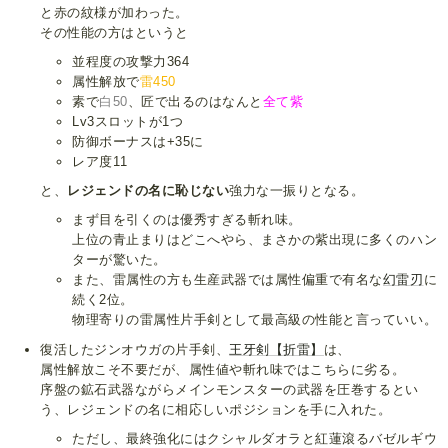
と赤の紋様が加わった。
その性能の方はというと
並程度の攻撃力364
属性解放で
雷450
素で
白50
、匠で出るのはなんと
全て紫
Lv3スロットが1つ
防御ボーナスは+35に
レア度11
と、
レジェンドの名に恥じない
強力な一振りとなる。
まず目を引くのは優秀すぎる斬れ味。
上位の青止まりはどこへやら、まさかの紫出現に多くのハン
ターが驚いた。
また、雷属性の方も生産武器では属性偏重で有名な
幻雷刃
に
続く2位。
物理寄りの雷属性片手剣として最高級の性能と言っていい。
復活したジンオウガの片手剣、
王牙剣【折雷】
は、
属性解放こそ不要だが、属性値や斬れ味ではこちらに劣る。
序盤の鉱石武器ながらメインモンスターの武器を圧巻するとい
う、レジェンドの名に相応しいポジションを手に入れた。
ただし、最終強化にはクシャルダオラと紅蓮滾るバゼルギウ