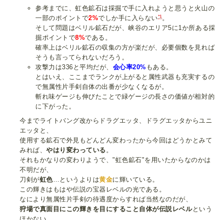
参考までに、虹色鉱石は採掘で手に入れようと思うと火山の
*1
一部のポイントで
2%
でしか手に入らない
。
そして問題はベリル鉱石だが、峡谷のエリア5に1か所ある採
掘ポイントで
8%
である。
確率上はベリル鉱石の収集の方が楽だが、必要個数を見れば
そうも言ってられないだろう。
攻撃力は336と平均だが、
会心率20%
もある。
とはいえ、ここまでランクが上がると属性武器も充実するの
で無属性片手剣自体の出番が少なくなるが。
斬れ味ゲージも伸びたことで緑ゲージの長さの価値が相対的
に下がった。
今までライトバング改からドラグエッタ、ドラグエッタからユニ
エッタと、
使用する鉱石で外見もどんどん変わったから今回はどうかとみて
みれば、
やはり変わっている
。
それもかなりの変わりようで、"虹色鉱石"を用いたからなのかは
不明だが、
刀剣が
虹色
…というよりは
黄金
に輝いている。
この輝きはもはや伝説の宝器レベルの光である。
なにより無属性片手剣の待遇度からすれば当然なのだが、
狩場で真面目にこの輝きを目にすること自体が伝説レベル
という
ほかない。