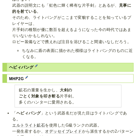
武器の説明文にも「虹色に輝く稀有な片手剣」とあるが、
見事に
的を射ている
。
そのため、ライトバングがここまで変貌することを知っているプ
レイヤーは、
片手剣の種類が優に数百を超えるようになった今の時代ではあま
りいないかもしれない。
ロビー装備などで携えれば注目を浴びること間違いなしだろう。
ちなみに盾の表面に描かれた模様はライトバングのものに近
くなる。
ヘビィバング
MHP2G
鉱石の重量を生かし、
大剣の
ごとく対象を叩き斬る
片手剣。
多くのハンターに愛用される。
「
ヘビィバング
」という武器名だが見た目はライトバングであ
る。
エルトライト鉱石
を使用したG級ランクの武器。
一発生産するか、
オデッセイブレイド
から派生するかの2パターン