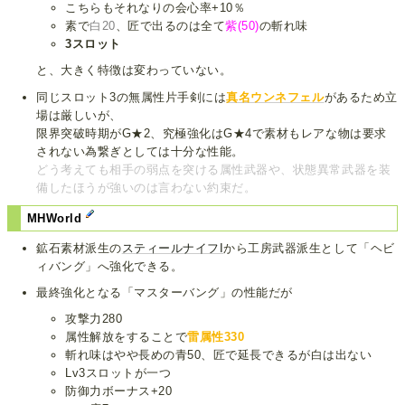
こちらもそれなりの会心率+10％
素で
白20
、匠で出るのは全て
紫(50)
の斬れ味
3スロット
と、大きく特徴は変わっていない。
同じスロット3の無属性片手剣には
真名ウンネフェル
があるため立
場は厳しいが、
限界突破時期がG★2、究極強化はG★4で素材もレアな物は要求
されない為繋ぎとしては十分な性能。
どう考えても相手の弱点を突ける属性武器や、状態異常武器を装
備したほうが強いのは言わない約束だ。
MHWorld
鉱石素材派生の
スティールナイフI
から工房武器派生として「ヘビ
ィバング」へ強化できる。
最終強化となる「マスターバング」の性能だが
攻撃力280
属性解放をすることで
雷属性330
斬れ味はやや長めの青50、匠で延長できるが白は出ない
Lv3スロットが一つ
防御力ボーナス+20