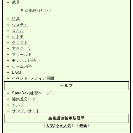
武器
各武器種別リンク
防具
システム
スキル
オトモ
クエスト
アクション
フィールド
モンハン用語
ゲーム用語
BGM
イベント･メディア展開
ヘルプ
SandBox
(練習ページ)
編集差分ログ
ヘルプ
サンプルサイト
編集議論板更新履歴
〔
人気
/
今日人気
〕〔
最新
〕