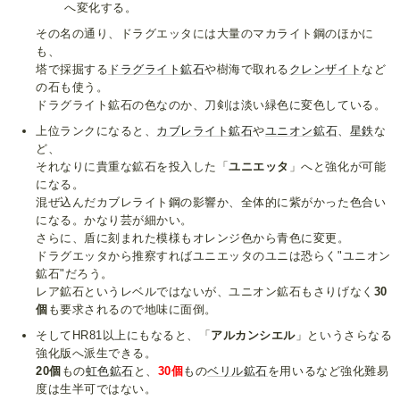
へ変化する。
その名の通り、ドラグエッタには大量のマカライト鋼のほかに
も、
塔で採掘する
ドラグライト鉱石
や樹海で取れる
クレンザイト
など
の石も使う。
ドラグライト鉱石の色なのか、刀剣は淡い緑色に変色している。
上位ランクになると、
カブレライト鉱石
や
ユニオン鉱石
、
星鉄
な
ど、
それなりに貴重な鉱石を投入した「
ユニエッタ
」へと強化が可能
になる。
混ぜ込んだカブレライト鋼の影響か、全体的に紫がかった色合い
になる。かなり芸が細かい。
さらに、盾に刻まれた模様もオレンジ色から青色に変更。
ドラグエッタから推察すればユニエッタのユニは恐らく"ユニオン
鉱石"だろう。
レア鉱石というレベルではないが、ユニオン鉱石もさりげなく
30
個
も要求されるので地味に面倒。
そしてHR81以上にもなると、「
アルカンシエル
」というさらなる
強化版へ派生できる。
20個
もの
虹色鉱石
と、
30個
もの
ベリル鉱石
を用いるなど強化難易
度は生半可ではない。