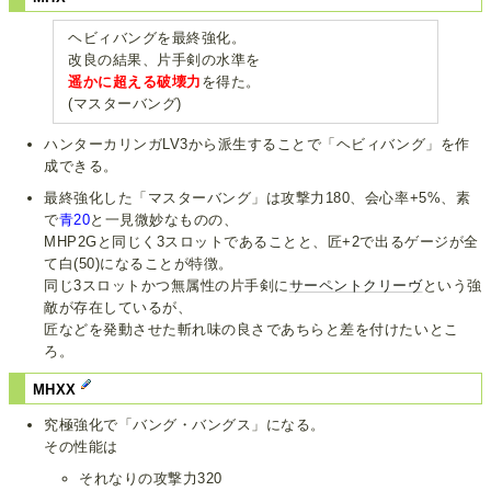
ヘビィバングを最終強化。
改良の結果、片手剣の水準を
遥かに超える破壊力
を得た。
(マスターバング)
ハンターカリンガLV3から派生することで「ヘビィバング」を作
成できる。
最終強化した「マスターバング」は攻撃力180、会心率+5%、素
で
青20
と一見微妙なものの、
MHP2Gと同じく3スロットであることと、匠+2で出るゲージが全
て白(50)になることが特徴。
同じ3スロットかつ無属性の片手剣に
サーペントクリーヴ
という強
敵が存在しているが、
匠などを発動させた斬れ味の良さであちらと差を付けたいとこ
ろ。
MHXX
究極強化で「バング・バングス」になる。
その性能は
それなりの攻撃力320