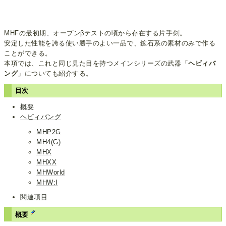
MHFの最初期、オープンβテストの頃から存在する片手剣。
安定した性能を誇る使い勝手のよい一品で、鉱石系の素材のみで作る
ことができる。
本項では、これと同じ見た目を持つメインシリーズの武器「
ヘビィバ
ング
」についても紹介する。
目次
概要
ヘビィバング
MHP2G
MH4(G)
MHX
MHXX
MHWorld
MHW:I
関連項目
概要