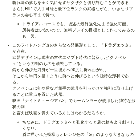
斬れ味の落ちを全く気にせずザクザクと切り刻むことができる。
さらにHR1で入手可能と最下位ランクの武器ながら、いきなりプ
ラスの会心率まで持つ。
トライアルコースでも、後述の最終強化先まで強化可能。
所持者は少ないので、無料プレイの目標として作ってみるの
も一興。
このライトバング改のさらなる発展形として、「
ドラグエッタ
」
が存在。
武器デザインは現実の古代エジプト時代に普及した"クノペシ
ュ"という刀剣のものを踏襲している。
鍔から伸びた刀身が一旦後方へ90度に折れ曲がれ、
そこから半円を描くように前へと伸びるという独特な形状であ
る。
クノペシュは剣や盾など相手の武具を引っかけて強引に取り上げ
ることに重点を置いた武器。
映画『ナイトミュージアム2』でカームンラーが使用した独特な形
状の剣、
と言えば映画を覚えている方にはわかるだろうか。
ちなみに、ドラグエッタへと強化すると盾の棘もより刺々し
くなり、
盾に描かれた模様もオレンジ色の「G」のような大きなもの