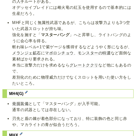
の入手ルートがある。
オデッセイブレイドには雌火竜の紅玉を使用するので基本的には
生産だろう。
MHFと同じく無属性武器であるが、こちらは攻撃力よりも3つ空
いた武器スロットが持ち味。
強化を施すと「
マスターバング
」へと昇華し、ライトバングのよ
うに会心率を得る。
斬れ味レベル+1で紫ゲージを獲得するなどようやく形になるが、
メランジェ鉱石
に
マボロシチョウ
、
モンスターの特濃
など面倒な
素材ばかり要求される。
本当に攻撃力だけを求めるなら
グレートククリ
など他にもあるの
で、
差別化のために物理威力だけでなくスロットを用いた使い方をし
たいところ。
MH4(G)
発掘装備
として「マスターバング」が入手可能。
通常の武器としては存在しない。
刃先と盾の棘が着色部分になっており、特に装飾の色と同じ赤
や、マカライトの青が似合うだろう。
MHX