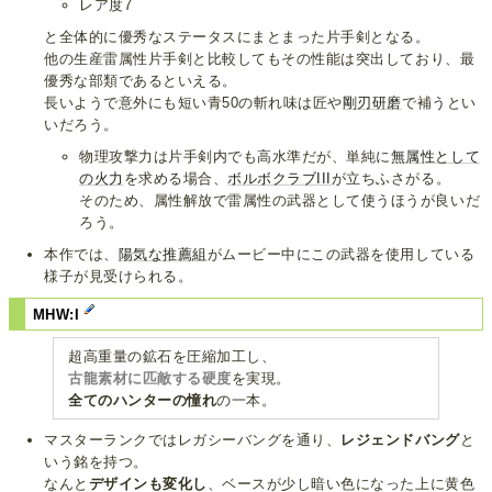
レア度7
と全体的に優秀なステータスにまとまった片手剣となる。
他の生産雷属性片手剣と比較してもその性能は突出しており、最
優秀な部類であるといえる。
長いようで意外にも短い青50の斬れ味は匠や
剛刃研磨
で補うとい
いだろう。
物理攻撃力は片手剣内でも高水準だが、単純に
無属性として
の火力
を求める場合、
ボルボクラブIII
が立ちふさがる。
そのため、属性解放で雷属性の武器として使うほうが良いだ
ろう。
本作では、
陽気な推薦組
がムービー中にこの武器を使用している
様子が見受けられる。
MHW:I
超高重量の鉱石を圧縮加工し、
古龍素材に匹敵する硬度
を実現。
全てのハンターの憧れ
の一本。
マスターランクではレガシーバングを通り、
レジェンドバング
と
いう銘を持つ。
なんと
デザインも変化し
、ベースが少し暗い色になった上に黄色