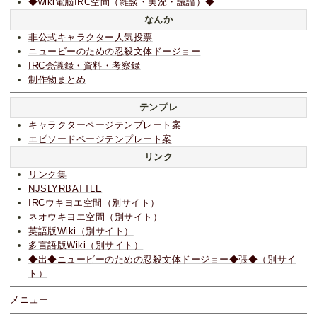
◆wiki電脳IRC空間（雑談・実況・議論）◆
なんか
非公式キャラクター人気投票
ニュービーのための忍殺文体ドージョー
IRC会議録・資料・考察録
制作物まとめ
テンプレ
キャラクターページテンプレート案
エピソードページテンプレート案
リンク
リンク集
NJSLYRBATTLE
IRCウキヨエ空間（別サイト）
ネオウキヨエ空間（別サイト）
英語版Wiki（別サイト）
多言語版Wiki（別サイト）
◆出◆ニュービーのための忍殺文体ドージョー◆張◆（別サイ
ト）
メニュー