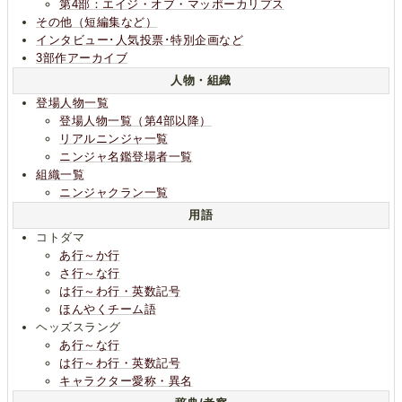
第4部：エイジ・オブ・マッポーカリプス
その他（短編集など）
インタビュー･人気投票･特別企画など
3部作アーカイブ
人物・組織
登場人物一覧
登場人物一覧（第4部以降）
リアルニンジャ一覧
ニンジャ名鑑登場者一覧
組織一覧
ニンジャクラン一覧
用語
コトダマ
あ行～か行
さ行～な行
は行～わ行・英数記号
ほんやくチーム語
ヘッズスラング
あ行～な行
は行～わ行・英数記号
キャラクター愛称・異名