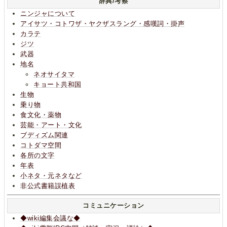
辞典/考察
ニンジャについて
アイサツ・コトワザ・ヤクザスラング・感嘆詞・掛声
カラテ
ジツ
武器
地名
ネオサイタマ
キョート共和国
生物
乗り物
食文化・薬物
芸能・アート・文化
ブディズム関連
コトダマ空間
各所の文字
年表
小ネタ・元ネタなど
非公式書籍誤植表
コミュニケーション
◆wiki編集会議な◆