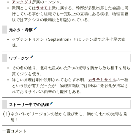
アマクダリ
所属のニンジャ。
派閥としては
ラオモト
派に属する。幹部が多数出席した会議に同
行している事から組織でも一定以上の立場にある模様。物理書籍
版ではアクシスの最精鋭と明記されている。
元ネタ・考察
セプテントリオン（Septentrion）とはラテン語で北斗七星の意
味。
ワザ・ジツ
その名の通り、北斗七星めいた7つの光球を胸から放ち相手を射ち
貫くジツを使う。
詳しい原理は劇中説明されておらず不明。
カラテミサイル
の一種
という説が有力だったが、物理書籍版では胴体に発射孔が描写さ
れておりサイバネ由来の可能性もある。
ストーリー中での活躍
ネタバレがリージョンの陰から飛び出し、胸から七つの光球を発
射！
一言コメント